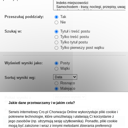
Przeszukaj poddziały:
Tak
Nie
Szukaj w:
Tytuł i treść postu
Tylko treść postu
Tylko tytuł postu
Tylko pierwszy post wątku
Wyświetl wyniki jako:
Posty
Wątki
Sortuj wyniki wg:
Rosnąco
Malejąco
Pokaż wyniki z
ostatnich:
Jakie dane przetwarzamy i w jakim celu?
znaków w poście
Pokaż pierwsze:
Serwis internetowy Cro.pl Chorwacja Online wykorzystuje pliki cookie i
pokrewne technologie, które umożliwiają i ułatwiają Ci korzystanie z
jego zasobów (np. utrzymują sesję użytkownika). Ponadto, pliki cookie
mogą być założone i wraz z innymi metodami zbierania preferencji