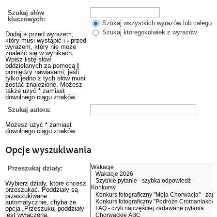
Szukaj słów
kluczowych:
Szukaj wszystkich wyrazów lub całego w
Szukaj któregokolwiek z wyrazów
Dodaj
+
przed wyrazem,
który musi wystąpić i
-
przed
wyrazem, który nie może
znaleźć się w wynikach.
Wpisz listę słów
oddzielanych za pomocą
|
pomiędzy nawiasami, jeśli
tylko jedno z tych słów musi
zostać znalezione. Możesz
także użyć * zamiast
dowolnego ciągu znaków.
Szukaj autora:
Możesz użyć * zamiast
dowolnego ciągu znaków.
Opcje wyszukiwania
Przeszukaj działy:
Wybierz działy, które chcesz
przeszukać. Poddziały są
przeszukiwane
automatycznie, chyba że
opcja „Przeszukuj poddziały”
jest wyłączona.