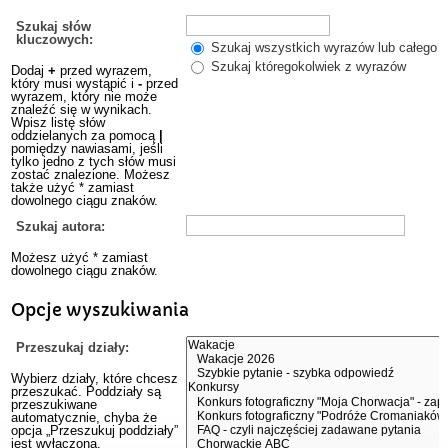
Szukaj słów
kluczowych:
Szukaj wszystkich wyrazów lub całego w
Szukaj któregokolwiek z wyrazów
Dodaj
+
przed wyrazem,
który musi wystąpić i
-
przed
wyrazem, który nie może
znaleźć się w wynikach.
Wpisz listę słów
oddzielanych za pomocą
|
pomiędzy nawiasami, jeśli
tylko jedno z tych słów musi
zostać znalezione. Możesz
także użyć * zamiast
dowolnego ciągu znaków.
Szukaj autora:
Możesz użyć * zamiast
dowolnego ciągu znaków.
Opcje wyszukiwania
Przeszukaj działy:
Wybierz działy, które chcesz
przeszukać. Poddziały są
przeszukiwane
automatycznie, chyba że
opcja „Przeszukuj poddziały”
jest wyłączona.