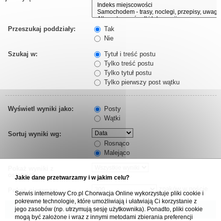
Przeszukaj poddziały:
Tak
Nie
Szukaj w:
Tytuł i treść postu
Tylko treść postu
Tylko tytuł postu
Tylko pierwszy post wątku
Wyświetl wyniki jako:
Posty
Wątki
Sortuj wyniki wg:
Rosnąco
Malejąco
Pokaż wyniki z
ostatnich:
Jakie dane przetwarzamy i w jakim celu?
znaków w poście
Pokaż pierwsze:
Serwis internetowy Cro.pl Chorwacja Online wykorzystuje pliki cookie i
pokrewne technologie, które umożliwiają i ułatwiają Ci korzystanie z
jego zasobów (np. utrzymują sesję użytkownika). Ponadto, pliki cookie
mogą być założone i wraz z innymi metodami zbierania preferencji