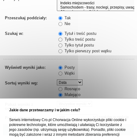
Przeszukaj poddziały:
Tak
Nie
Szukaj w:
Tytuł i treść postu
Tylko treść postu
Tylko tytuł postu
Tylko pierwszy post wątku
Wyświetl wyniki jako:
Posty
Wątki
Sortuj wyniki wg:
Rosnąco
Malejąco
Pokaż wyniki z
ostatnich:
Jakie dane przetwarzamy i w jakim celu?
znaków w poście
Pokaż pierwsze:
Serwis internetowy Cro.pl Chorwacja Online wykorzystuje pliki cookie i
pokrewne technologie, które umożliwiają i ułatwiają Ci korzystanie z
jego zasobów (np. utrzymują sesję użytkownika). Ponadto, pliki cookie
mogą być założone i wraz z innymi metodami zbierania preferencji