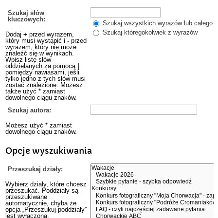
Szukaj słów
kluczowych:
Szukaj wszystkich wyrazów lub całego w
Szukaj któregokolwiek z wyrazów
Dodaj
+
przed wyrazem,
który musi wystąpić i
-
przed
wyrazem, który nie może
znaleźć się w wynikach.
Wpisz listę słów
oddzielanych za pomocą
|
pomiędzy nawiasami, jeśli
tylko jedno z tych słów musi
zostać znalezione. Możesz
także użyć * zamiast
dowolnego ciągu znaków.
Szukaj autora:
Możesz użyć * zamiast
dowolnego ciągu znaków.
Opcje wyszukiwania
Przeszukaj działy:
Wybierz działy, które chcesz
przeszukać. Poddziały są
przeszukiwane
automatycznie, chyba że
opcja „Przeszukuj poddziały”
jest wyłączona.