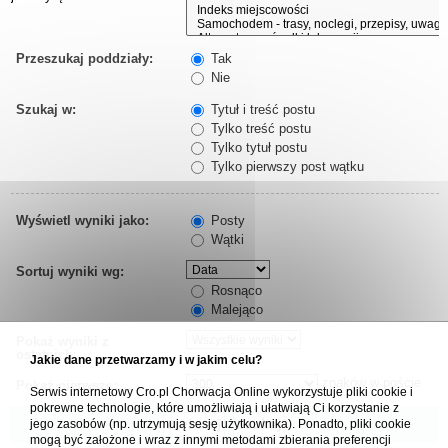
Przeszukaj poddziały:
Tak
Nie
Szukaj w:
Tytuł i treść postu
Tylko treść postu
Tylko tytuł postu
Tylko pierwszy post wątku
Wyświetl wyniki jako:
Posty
Wątki
Sortuj wyniki wg:
Rosnąco
Malejąco
Pokaż wyniki z
ostatnich:
Jakie dane przetwarzamy i w jakim celu?
znaków w poście
Pokaż pierwsze:
Serwis internetowy Cro.pl Chorwacja Online wykorzystuje pliki cookie i
pokrewne technologie, które umożliwiają i ułatwiają Ci korzystanie z
jego zasobów (np. utrzymują sesję użytkownika). Ponadto, pliki cookie
mogą być założone i wraz z innymi metodami zbierania preferencji