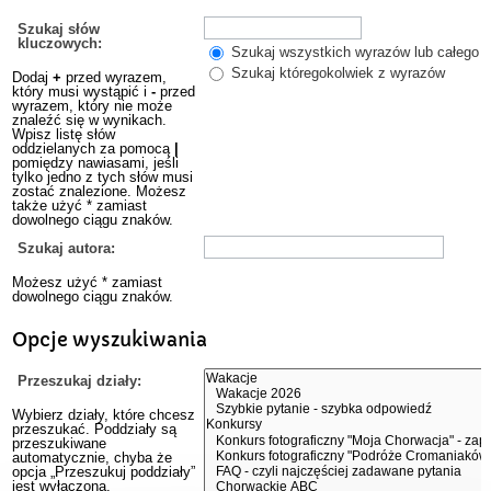
Szukaj słów
kluczowych:
Szukaj wszystkich wyrazów lub całego w
Szukaj któregokolwiek z wyrazów
Dodaj
+
przed wyrazem,
który musi wystąpić i
-
przed
wyrazem, który nie może
znaleźć się w wynikach.
Wpisz listę słów
oddzielanych za pomocą
|
pomiędzy nawiasami, jeśli
tylko jedno z tych słów musi
zostać znalezione. Możesz
także użyć * zamiast
dowolnego ciągu znaków.
Szukaj autora:
Możesz użyć * zamiast
dowolnego ciągu znaków.
Opcje wyszukiwania
Przeszukaj działy:
Wybierz działy, które chcesz
przeszukać. Poddziały są
przeszukiwane
automatycznie, chyba że
opcja „Przeszukuj poddziały”
jest wyłączona.