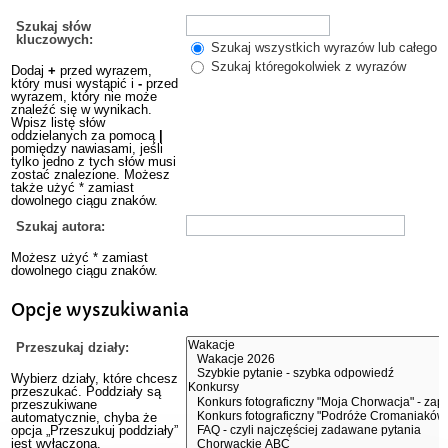
Szukaj słów
kluczowych:
Szukaj wszystkich wyrazów lub całego w
Szukaj któregokolwiek z wyrazów
Dodaj
+
przed wyrazem,
który musi wystąpić i
-
przed
wyrazem, który nie może
znaleźć się w wynikach.
Wpisz listę słów
oddzielanych za pomocą
|
pomiędzy nawiasami, jeśli
tylko jedno z tych słów musi
zostać znalezione. Możesz
także użyć * zamiast
dowolnego ciągu znaków.
Szukaj autora:
Możesz użyć * zamiast
dowolnego ciągu znaków.
Opcje wyszukiwania
Przeszukaj działy:
Wybierz działy, które chcesz
przeszukać. Poddziały są
przeszukiwane
automatycznie, chyba że
opcja „Przeszukuj poddziały”
jest wyłączona.