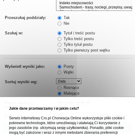
Przeszukaj poddziały:
Tak
Nie
Szukaj w:
Tytuł i treść postu
Tylko treść postu
Tylko tytuł postu
Tylko pierwszy post wątku
Wyświetl wyniki jako:
Posty
Wątki
Sortuj wyniki wg:
Rosnąco
Malejąco
Pokaż wyniki z
ostatnich:
Jakie dane przetwarzamy i w jakim celu?
znaków w poście
Pokaż pierwsze:
Serwis internetowy Cro.pl Chorwacja Online wykorzystuje pliki cookie i
pokrewne technologie, które umożliwiają i ułatwiają Ci korzystanie z
jego zasobów (np. utrzymują sesję użytkownika). Ponadto, pliki cookie
mogą być założone i wraz z innymi metodami zbierania preferencji