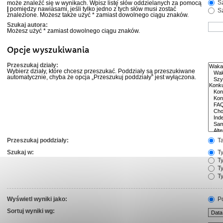
Sz
może znaleźć się w wynikach. Wpisz listę słów oddzielanych za pomocą
|
pomiędzy nawiasami, jeśli tylko jedno z tych słów musi zostać
Sz
znalezione. Możesz także użyć * zamiast dowolnego ciągu znaków.
Szukaj autora:
Możesz użyć * zamiast dowolnego ciągu znaków.
Opcje wyszukiwania
Przeszukaj działy:
Wybierz działy, które chcesz przeszukać. Poddziały są przeszukiwane
automatycznie, chyba że opcja „Przeszukuj poddziały” jest wyłączona.
Przeszukaj poddziały:
T
Szukaj w:
Ty
Ty
Ty
Ty
Wyświetl wyniki jako:
Po
Sortuj wyniki wg: