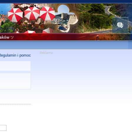
niaków ツ
Regulamin i pomoc