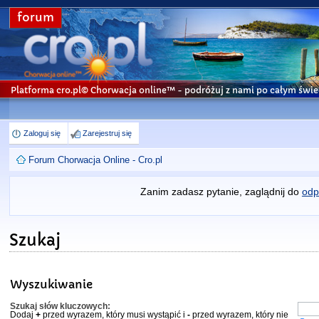
forum
Platforma cro.pl© Chorwacja online™
- podróżuj z nami po całym świe
Zaloguj się
Zarejestruj się
Forum Chorwacja Online - Cro.pl
Zanim zadasz pytanie, zaglądnij do
odp
Szukaj
Wyszukiwanie
Szukaj słów kluczowych:
Dodaj
+
przed wyrazem, który musi wystąpić i
-
przed wyrazem, który nie