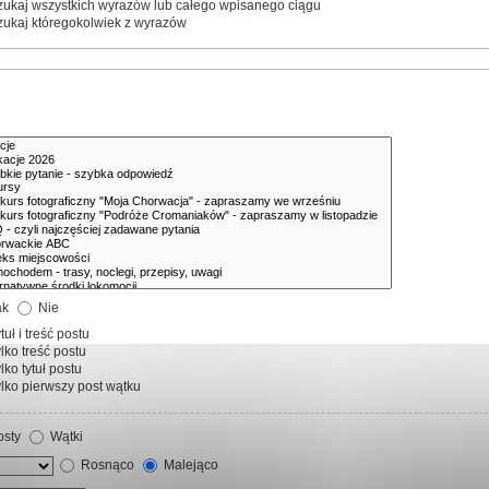
ukaj wszystkich wyrazów lub całego wpisanego ciągu
ukaj któregokolwiek z wyrazów
ak
Nie
tuł i treść postu
lko treść postu
lko tytuł postu
lko pierwszy post wątku
sty
Wątki
Rosnąco
Malejąco