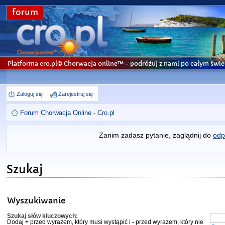
forum
Platforma cro.pl© Chorwacja online™
- podróżuj z nami po całym świe
Zaloguj się
Zarejestruj się
Forum Chorwacja Online - Cro.pl
Zanim zadasz pytanie, zaglądnij do
odp
Szukaj
Wyszukiwanie
Szukaj słów kluczowych:
Dodaj
+
przed wyrazem, który musi wystąpić i
-
przed wyrazem, który nie