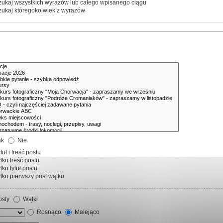
ukaj wszystkich wyrazów lub całego wpisanego ciągu
ukaj któregokolwiek z wyrazów
ak
Nie
tuł i treść postu
lko treść postu
lko tytuł postu
lko pierwszy post wątku
sty
Wątki
Rosnąco
Malejąco