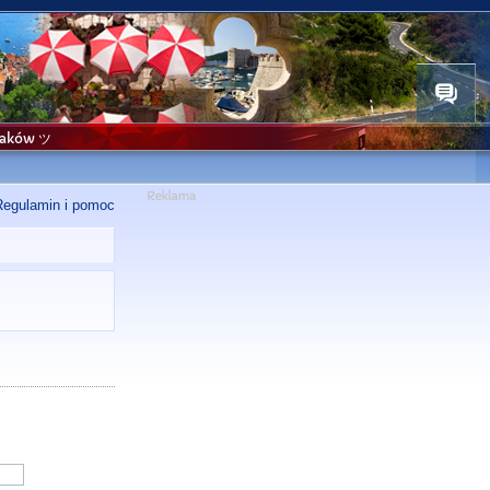
niaków ツ
Regulamin i pomoc