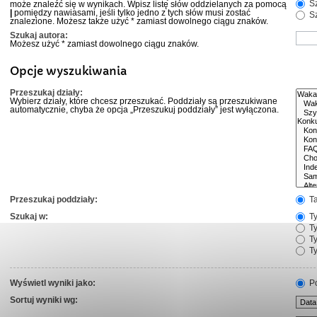
Sz
może znaleźć się w wynikach. Wpisz listę słów oddzielanych za pomocą
|
pomiędzy nawiasami, jeśli tylko jedno z tych słów musi zostać
Sz
znalezione. Możesz także użyć * zamiast dowolnego ciągu znaków.
Szukaj autora:
Możesz użyć * zamiast dowolnego ciągu znaków.
Opcje wyszukiwania
Przeszukaj działy:
Wybierz działy, które chcesz przeszukać. Poddziały są przeszukiwane
automatycznie, chyba że opcja „Przeszukuj poddziały” jest wyłączona.
Przeszukaj poddziały:
T
Szukaj w:
Ty
Ty
Ty
Ty
Wyświetl wyniki jako:
Po
Sortuj wyniki wg: