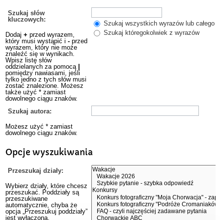
Szukaj słów
kluczowych:
Szukaj wszystkich wyrazów lub całego w
Szukaj któregokolwiek z wyrazów
Dodaj
+
przed wyrazem,
który musi wystąpić i
-
przed
wyrazem, który nie może
znaleźć się w wynikach.
Wpisz listę słów
oddzielanych za pomocą
|
pomiędzy nawiasami, jeśli
tylko jedno z tych słów musi
zostać znalezione. Możesz
także użyć * zamiast
dowolnego ciągu znaków.
Szukaj autora:
Możesz użyć * zamiast
dowolnego ciągu znaków.
Opcje wyszukiwania
Przeszukaj działy:
Wybierz działy, które chcesz
przeszukać. Poddziały są
przeszukiwane
automatycznie, chyba że
opcja „Przeszukuj poddziały”
jest wyłączona.