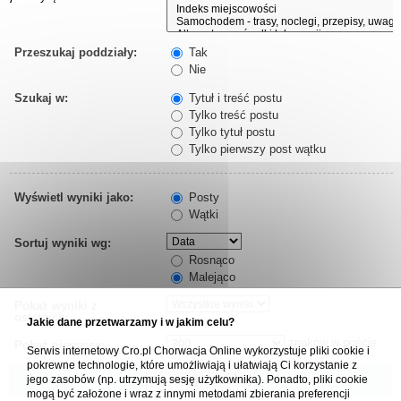
Przeszukaj poddziały:
Tak
Nie
Szukaj w:
Tytuł i treść postu
Tylko treść postu
Tylko tytuł postu
Tylko pierwszy post wątku
Wyświetl wyniki jako:
Posty
Wątki
Sortuj wyniki wg:
Rosnąco
Malejąco
Pokaż wyniki z
ostatnich:
Jakie dane przetwarzamy i w jakim celu?
znaków w poście
Pokaż pierwsze:
Serwis internetowy Cro.pl Chorwacja Online wykorzystuje pliki cookie i
pokrewne technologie, które umożliwiają i ułatwiają Ci korzystanie z
jego zasobów (np. utrzymują sesję użytkownika). Ponadto, pliki cookie
mogą być założone i wraz z innymi metodami zbierania preferencji