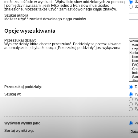
Sz
może znaleźć się w wynikach. Wpisz listę słów oddzielanych za pomocą
|
pomiędzy nawiasami, jeśli tylko jedno z tych słów musi zostać
Sz
znalezione. Możesz także użyć * zamiast dowolnego ciągu znaków.
Szukaj autora:
Możesz użyć * zamiast dowolnego ciągu znaków.
Opcje wyszukiwania
Przeszukaj działy:
Wybierz działy, które chcesz przeszukać. Poddziały są przeszukiwane
automatycznie, chyba że opcja „Przeszukuj poddziały” jest wyłączona.
Przeszukaj poddziały:
T
Szukaj w:
Ty
Ty
Ty
Ty
Wyświetl wyniki jako:
Po
Sortuj wyniki wg: