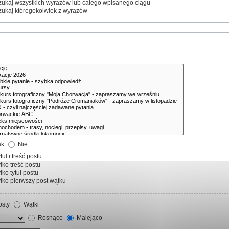
ukaj wszystkich wyrazów lub całego wpisanego ciągu
ukaj któregokolwiek z wyrazów
ak
Nie
tuł i treść postu
lko treść postu
lko tytuł postu
lko pierwszy post wątku
sty
Wątki
Rosnąco
Malejąco