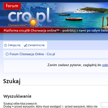
forum
Platforma cro.pl© Chorwacja online™
- podróżuj z nami po całym świe
Zaloguj się
Zarejestruj się
Forum Chorwacja Online - Cro.pl
Zanim zadasz pytanie, zaglądnij do
odp
Szukaj
Wyszukiwanie
Szukaj słów kluczowych:
Dodaj
+
przed wyrazem, który musi wystąpić i
-
przed wyrazem, który nie