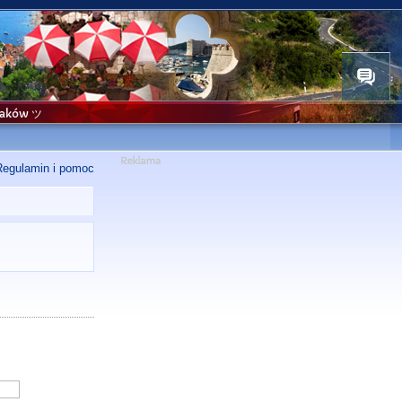
niaków ツ
Regulamin i pomoc