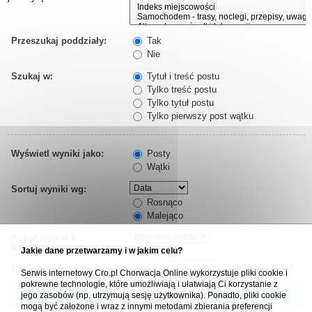
Przeszukaj poddziały:
Tak
Nie
Szukaj w:
Tytuł i treść postu
Tylko treść postu
Tylko tytuł postu
Tylko pierwszy post wątku
Wyświetl wyniki jako:
Posty
Wątki
Sortuj wyniki wg:
Rosnąco
Malejąco
Pokaż wyniki z
ostatnich:
Jakie dane przetwarzamy i w jakim celu?
znaków w poście
Pokaż pierwsze:
Serwis internetowy Cro.pl Chorwacja Online wykorzystuje pliki cookie i
pokrewne technologie, które umożliwiają i ułatwiają Ci korzystanie z
jego zasobów (np. utrzymują sesję użytkownika). Ponadto, pliki cookie
mogą być założone i wraz z innymi metodami zbierania preferencji