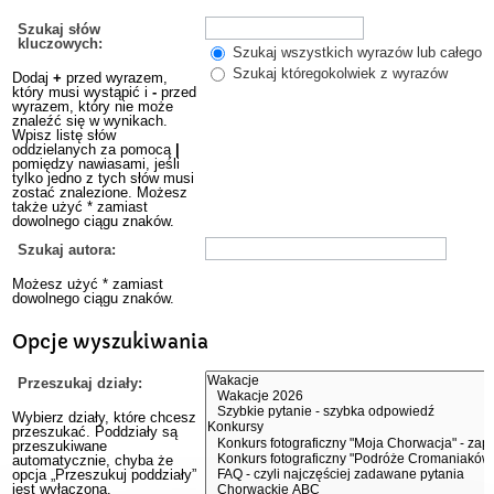
Szukaj słów
kluczowych:
Szukaj wszystkich wyrazów lub całego w
Szukaj któregokolwiek z wyrazów
Dodaj
+
przed wyrazem,
który musi wystąpić i
-
przed
wyrazem, który nie może
znaleźć się w wynikach.
Wpisz listę słów
oddzielanych za pomocą
|
pomiędzy nawiasami, jeśli
tylko jedno z tych słów musi
zostać znalezione. Możesz
także użyć * zamiast
dowolnego ciągu znaków.
Szukaj autora:
Możesz użyć * zamiast
dowolnego ciągu znaków.
Opcje wyszukiwania
Przeszukaj działy:
Wybierz działy, które chcesz
przeszukać. Poddziały są
przeszukiwane
automatycznie, chyba że
opcja „Przeszukuj poddziały”
jest wyłączona.