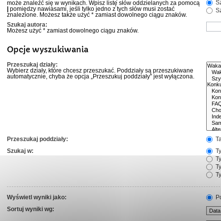
Sz
może znaleźć się w wynikach. Wpisz listę słów oddzielanych za pomocą
|
pomiędzy nawiasami, jeśli tylko jedno z tych słów musi zostać
Sz
znalezione. Możesz także użyć * zamiast dowolnego ciągu znaków.
Szukaj autora:
Możesz użyć * zamiast dowolnego ciągu znaków.
Opcje wyszukiwania
Przeszukaj działy:
Wybierz działy, które chcesz przeszukać. Poddziały są przeszukiwane
automatycznie, chyba że opcja „Przeszukuj poddziały” jest wyłączona.
Przeszukaj poddziały:
T
Szukaj w:
Ty
Ty
Ty
Ty
Wyświetl wyniki jako:
Po
Sortuj wyniki wg: