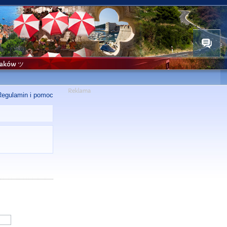
niaków ツ
Regulamin i pomoc