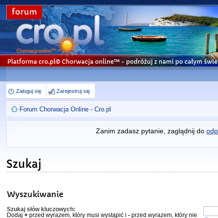
forum
Platforma cro.pl© Chorwacja online™
- podróżuj z nami po całym świe
Zaloguj się
Zarejestruj się
Forum Chorwacja Online - Cro.pl
Zanim zadasz pytanie, zaglądnij do
odp
Szukaj
Wyszukiwanie
Szukaj słów kluczowych:
Dodaj
+
przed wyrazem, który musi wystąpić i
-
przed wyrazem, który nie