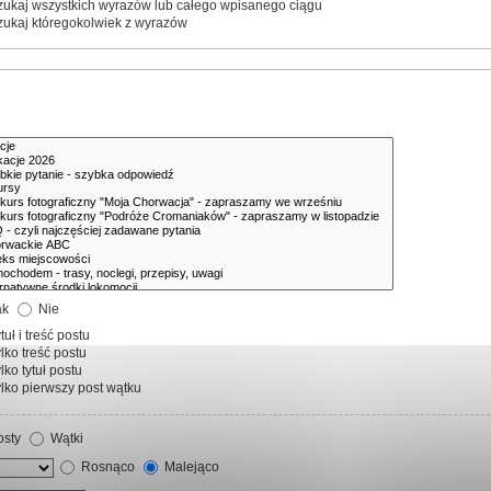
ukaj wszystkich wyrazów lub całego wpisanego ciągu
ukaj któregokolwiek z wyrazów
ak
Nie
tuł i treść postu
lko treść postu
lko tytuł postu
lko pierwszy post wątku
sty
Wątki
Rosnąco
Malejąco