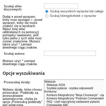
Szukaj słów
kluczowych:
Szukaj wszystkich wyrazów lub całego w
Szukaj któregokolwiek z wyrazów
Dodaj
+
przed wyrazem,
który musi wystąpić i
-
przed
wyrazem, który nie może
znaleźć się w wynikach.
Wpisz listę słów
oddzielanych za pomocą
|
pomiędzy nawiasami, jeśli
tylko jedno z tych słów musi
zostać znalezione. Możesz
także użyć * zamiast
dowolnego ciągu znaków.
Szukaj autora:
Możesz użyć * zamiast
dowolnego ciągu znaków.
Opcje wyszukiwania
Przeszukaj działy:
Wybierz działy, które chcesz
przeszukać. Poddziały są
przeszukiwane
automatycznie, chyba że
opcja „Przeszukuj poddziały”
jest wyłączona.