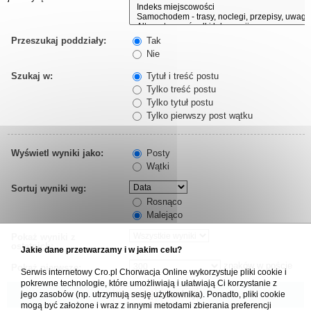
Przeszukaj poddziały:
Tak
Nie
Szukaj w:
Tytuł i treść postu
Tylko treść postu
Tylko tytuł postu
Tylko pierwszy post wątku
Wyświetl wyniki jako:
Posty
Wątki
Sortuj wyniki wg:
Rosnąco
Malejąco
Pokaż wyniki z
ostatnich:
Jakie dane przetwarzamy i w jakim celu?
znaków w poście
Pokaż pierwsze:
Serwis internetowy Cro.pl Chorwacja Online wykorzystuje pliki cookie i
pokrewne technologie, które umożliwiają i ułatwiają Ci korzystanie z
jego zasobów (np. utrzymują sesję użytkownika). Ponadto, pliki cookie
mogą być założone i wraz z innymi metodami zbierania preferencji