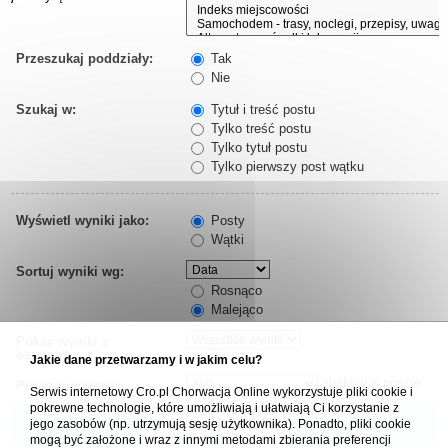
Przeszukaj poddziały:
Tak
Nie
Szukaj w:
Tytuł i treść postu
Tylko treść postu
Tylko tytuł postu
Tylko pierwszy post wątku
Wyświetl wyniki jako:
Posty
Wątki
Sortuj wyniki wg:
Rosnąco
Malejąco
Pokaż wyniki z
ostatnich:
Jakie dane przetwarzamy i w jakim celu?
znaków w poście
Pokaż pierwsze:
Serwis internetowy Cro.pl Chorwacja Online wykorzystuje pliki cookie i
pokrewne technologie, które umożliwiają i ułatwiają Ci korzystanie z
jego zasobów (np. utrzymują sesję użytkownika). Ponadto, pliki cookie
mogą być założone i wraz z innymi metodami zbierania preferencji