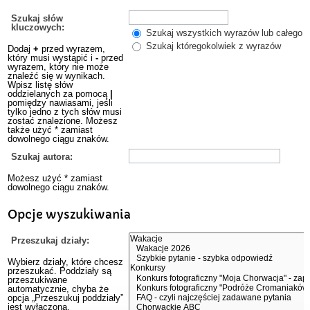
Szukaj słów
kluczowych:
Szukaj wszystkich wyrazów lub całego w
Szukaj któregokolwiek z wyrazów
Dodaj
+
przed wyrazem,
który musi wystąpić i
-
przed
wyrazem, który nie może
znaleźć się w wynikach.
Wpisz listę słów
oddzielanych za pomocą
|
pomiędzy nawiasami, jeśli
tylko jedno z tych słów musi
zostać znalezione. Możesz
także użyć * zamiast
dowolnego ciągu znaków.
Szukaj autora:
Możesz użyć * zamiast
dowolnego ciągu znaków.
Opcje wyszukiwania
Przeszukaj działy:
Wybierz działy, które chcesz
przeszukać. Poddziały są
przeszukiwane
automatycznie, chyba że
opcja „Przeszukuj poddziały”
jest wyłączona.