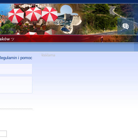
niaków ツ
Regulamin i pomoc