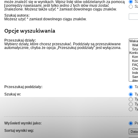
Sz
może znaleźć się w wynikach. Wpisz listę słów oddzielanych za pomocą
|
pomiędzy nawiasami, jeśli tylko jedno z tych słów musi zostać
Sz
znalezione. Możesz także użyć * zamiast dowolnego ciągu znaków.
Szukaj autora:
Możesz użyć * zamiast dowolnego ciągu znaków.
Opcje wyszukiwania
Przeszukaj działy:
Wybierz działy, które chcesz przeszukać. Poddziały są przeszukiwane
automatycznie, chyba że opcja „Przeszukuj poddziały” jest wyłączona.
Przeszukaj poddziały:
T
Szukaj w:
Ty
Ty
Ty
Ty
Wyświetl wyniki jako:
Po
Sortuj wyniki wg: