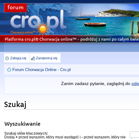
forum
Platforma cro.pl© Chorwacja online™
- podróżuj z nami po całym świe
Zaloguj się
Zarejestruj się
Forum Chorwacja Online - Cro.pl
Zanim zadasz pytanie, zaglądnij do
odp
Szukaj
Wyszukiwanie
Szukaj słów kluczowych:
Dodaj
+
przed wyrazem, który musi wystąpić i
-
przed wyrazem, który nie