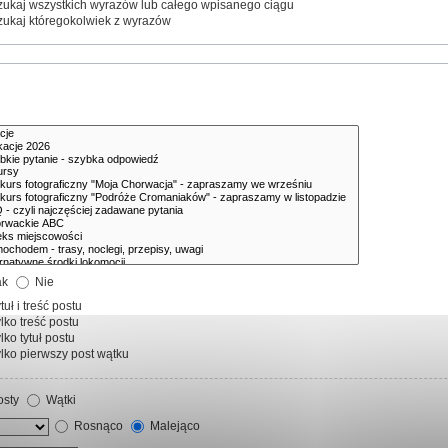
ukaj wszystkich wyrazów lub całego wpisanego ciągu
ukaj któregokolwiek z wyrazów
ak
Nie
tuł i treść postu
lko treść postu
lko tytuł postu
lko pierwszy post wątku
sty
Wątki
Rosnąco
Malejąco