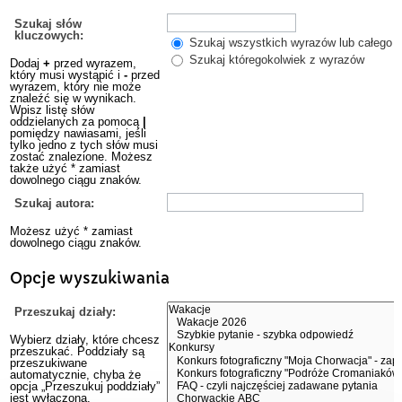
Szukaj słów
kluczowych:
Szukaj wszystkich wyrazów lub całego w
Szukaj któregokolwiek z wyrazów
Dodaj
+
przed wyrazem,
który musi wystąpić i
-
przed
wyrazem, który nie może
znaleźć się w wynikach.
Wpisz listę słów
oddzielanych za pomocą
|
pomiędzy nawiasami, jeśli
tylko jedno z tych słów musi
zostać znalezione. Możesz
także użyć * zamiast
dowolnego ciągu znaków.
Szukaj autora:
Możesz użyć * zamiast
dowolnego ciągu znaków.
Opcje wyszukiwania
Przeszukaj działy:
Wybierz działy, które chcesz
przeszukać. Poddziały są
przeszukiwane
automatycznie, chyba że
opcja „Przeszukuj poddziały”
jest wyłączona.