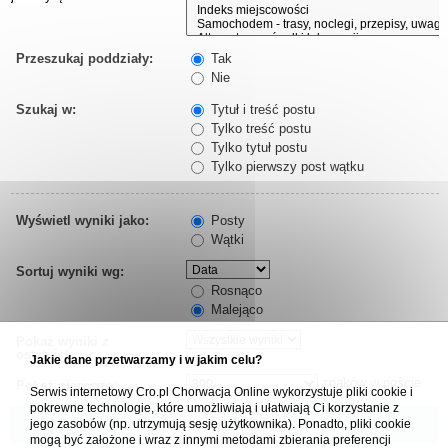
Przeszukaj poddziały:
Tak
Nie
Szukaj w:
Tytuł i treść postu
Tylko treść postu
Tylko tytuł postu
Tylko pierwszy post wątku
Wyświetl wyniki jako:
Posty
Wątki
Sortuj wyniki wg:
Rosnąco
Malejąco
Pokaż wyniki z
ostatnich:
Jakie dane przetwarzamy i w jakim celu?
znaków w poście
Pokaż pierwsze:
Serwis internetowy Cro.pl Chorwacja Online wykorzystuje pliki cookie i
pokrewne technologie, które umożliwiają i ułatwiają Ci korzystanie z
jego zasobów (np. utrzymują sesję użytkownika). Ponadto, pliki cookie
mogą być założone i wraz z innymi metodami zbierania preferencji