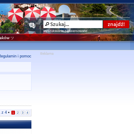
wyszukiwanie zaawansowane
niaków ツ
Regulamin i pomoc
1
z
4
•
1
2
3
4