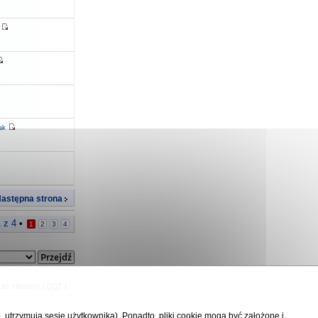
ak
astępna strona
1
z
4
•
1
2
3
4
zas zimowy) [
DST
]
p. utrzymują sesję użytkownika). Ponadto, pliki cookie mogą być założone i