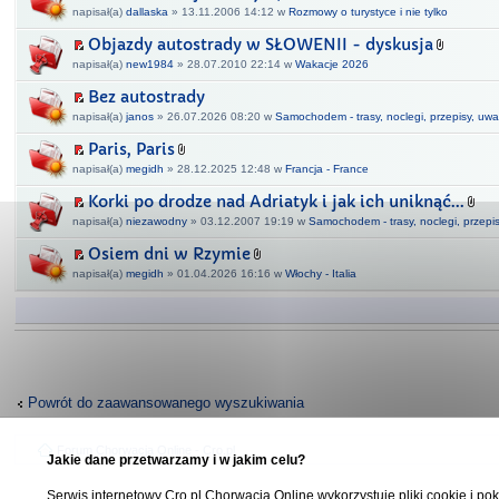
napisał(a)
dallaska
» 13.11.2006 14:12 w
Rozmowy o turystyce i nie tylko
Objazdy autostrady w SŁOWENII - dyskusja
napisał(a)
new1984
» 28.07.2010 22:14 w
Wakacje 2026
Bez autostrady
napisał(a)
janos
» 26.07.2026 08:20 w
Samochodem - trasy, noclegi, przepisy, uwa
Paris, Paris
napisał(a)
megidh
» 28.12.2025 12:48 w
Francja - France
Korki po drodze nad Adriatyk i jak ich uniknąć...
napisał(a)
niezawodny
» 03.12.2007 19:19 w
Samochodem - trasy, noclegi, przepi
Osiem dni w Rzymie
napisał(a)
megidh
» 01.04.2026 16:16 w
Włochy - Italia
Powrót do zaawansowanego wyszukiwania
Forum Chorwacja Online - Cro.pl
Jakie dane przetwarzamy i w jakim celu?
Serwis internetowy Cro.pl Chorwacja Online wykorzystuje pliki cookie i pok