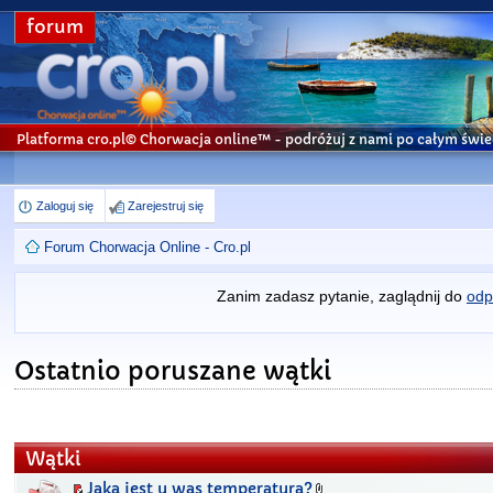
forum
Platforma cro.pl© Chorwacja online™
- podróżuj z nami po całym świe
Zaloguj się
Zarejestruj się
Forum Chorwacja Online - Cro.pl
Zanim zadasz pytanie, zaglądnij do
odp
Ostatnio poruszane wątki
Wątki
Jaka jest u was temperatura?