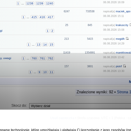
06.08.2026 16:09
1
...
1238
1239
1240
6247
733538
napisał(a)
maciek_apo
06.08.2026 15:11
1
...
415
416
417
25
845
napisał(a)
krakuscity
06.08.2026 15:08
gi
1
2
213
5415
napisał(a)
megidh
06.08.2026 14:29
1
...
13
14
15
11419
1354991
napisał(a)
marekkowal
06.08.2026 13:42
sy, uwagi
1
...
760
761
762
157
3801
napisał(a)
piotrf
06.08.2026 13:30
1
...
9
10
11
N
Znalezione wyniki: 92 •
Strona
Skocz do:
Usuń ciasteczka
• Strefa czasowa: UTC + 1 (Polska - c
rewne technologie, które umożliwiają i ułatwiają Ci korzystanie z jego zasobów (n