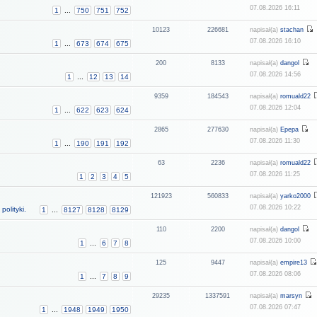
07.08.2026 16:11
1
...
750
751
752
10123
226681
napisał(a)
stachan
07.08.2026 16:10
1
...
673
674
675
200
8133
napisał(a)
dangol
07.08.2026 14:56
1
...
12
13
14
9359
184543
napisał(a)
romuald22
07.08.2026 12:04
1
...
622
623
624
2865
277630
napisał(a)
Epepa
07.08.2026 11:30
1
...
190
191
192
63
2236
napisał(a)
romuald22
07.08.2026 11:25
1
2
3
4
5
121923
560833
napisał(a)
yarko2000
07.08.2026 10:22
polityki.
1
...
8127
8128
8129
110
2200
napisał(a)
dangol
07.08.2026 10:00
1
...
6
7
8
125
9447
napisał(a)
empire13
07.08.2026 08:06
1
...
7
8
9
29235
1337591
napisał(a)
marsyn
07.08.2026 07:47
1
...
1948
1949
1950