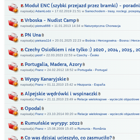
Moduł ENC (szybki przejazd przez bramki) - poradn
napisał(a)
AdamLodz
» 17.02.2019 21:51 w
Samochodem - trasy, noclegi, przepis
Vrboska - Nudist Camp
napisał(a)
piotrus666
» 11.01.2013 14:34 w
Naturystyczna Chorwacja
PN Una
napisał(a)
piekara114
» 20.01.2025 22:23 w
Bośnia i Hercegowina - Bosna i Herc
Czechy Osiołkiem i nie tylko :) 2020 , 2024 , 2025 , 2
napisał(a)
piotrf
» 22.03.2023 22:53 w
Czechy - Česko
Portugalia, Madera, Azory
napisał(a)
Franz
» 24.02.2012 18:52 w
Portugalia - Portugal
Wyspy Kanaryjskie
napisał(a)
Franz
» 01.11.2010 15:42 w
Hiszpania - España
Alpejskie wędrówki i wspinaczki
napisał(a)
Franz
» 21.11.2010 23:49 w
Relacje wielokrajowe - wycieczki objazdowe
Opodal
napisał(a)
Franz
» 23.10.2014 00:20 w
Relacje wielokrajowe - wycieczki objazdowe
Rumuńskie wyrypy: 2022
napisał(a)
Franz
» 15.08.2009 15:45 w
Rumunia - România
Co was dzisiaj ucieszyło, co zasmuciło?