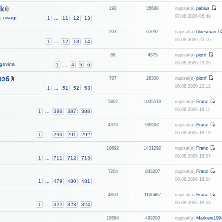
ik
192
35688
napisał(a)
pablus
07.08.2026 05:49
y, uwagi
1
...
11
12
13
203
65992
napisał(a)
bluesman
06.08.2026 23:16
1
...
12
13
14
86
4375
napisał(a)
piotrf
06.08.2026 23:05
egovina
1
...
4
5
6
026
787
26300
napisał(a)
piotrf
06.08.2026 22:12
1
...
51
52
53
5807
1035519
napisał(a)
Franz
06.08.2026 18:11
1
...
386
387
388
4373
998581
napisał(a)
Franz
06.08.2026 18:10
1
...
290
291
292
10692
1431292
napisał(a)
Franz
06.08.2026 18:07
1
...
711
712
713
7204
843207
napisał(a)
Franz
06.08.2026 18:04
1
...
479
480
481
4850
1160487
napisał(a)
Franz
06.08.2026 18:03
1
...
322
323
324
18594
499293
napisał(a)
Marlowe199