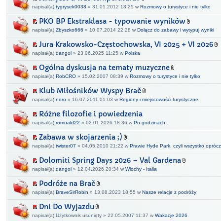
napisał(a)
tygrysek0038
» 31.01.2012 18:25 w
Rozmowy o turystyce i nie tylko
PKO BP Ekstraklasa - typowanie wyników
napisał(a)
Zbyszko666
» 10.07.2014 22:28 w
Dołącz do zabawy i wytypuj wyniki
Jura Krakowsko-Częstochowska, VI 2025 + VI 2026
napisał(a)
dangol
» 23.06.2025 11:25 w
Polska
Ogólna dyskusja na tematy muzyczne
napisał(a)
RobCRO
» 15.02.2007 08:39 w
Rozmowy o turystyce i nie tylko
Klub Miłośników Wyspy Brač
napisał(a)
nero
» 16.07.2011 01:03 w
Regiony i miejscowości turystyczne
Różne filozofie i powiedzenia
napisał(a)
romuald22
» 02.01.2026 18:36 w
Po godzinach...
Zabawa w skojarzenia ;)
napisał(a)
twister07
» 04.05.2010 21:22 w
Prawie Hyde Park, czyli wszystko oprócz 
Dolomiti Spring Days 2026 – Val Gardena
napisał(a)
dangol
» 12.04.2026 20:34 w
Włochy - Italia
Podróże na Brač
napisał(a)
BraveSirRobin
» 13.08.2023 18:55 w
Nasze relacje z podróży
Dni Do Wyjazdu
napisał(a) Użytkownik usunięty » 22.05.2007 11:37 w
Wakacje 2026