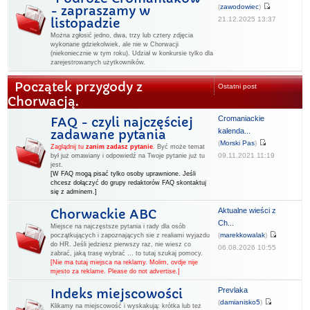
(
zawodowiec
)
- zapraszamy w
21.12.2025 13:37
listopadzie
Można zgłosić jedno, dwa, trzy lub cztery zdjęcia
wykonane gdziekolwiek, ale nie w Chorwacji
(niekoniecznie w tym roku). Udział w konkursie tylko dla
zarejestrowanych użytkowników.
Początek przygody z
Ostatni post
Chorwacją.
Cromaniackie
FAQ - czyli najczęściej
kalenda...
zadawane pytania
(
Morski Pas
)
Zaglądnij tu
zanim zadasz pytanie
.
Być może temat
09.11.2021 11:19
był już omawiany i odpowiedź na Twoje pytanie już tu
jest.
[W FAQ mogą pisać tylko osoby uprawnione. Jeśli
chcesz dołączyć do grupy redaktorów FAQ skontaktuj
się z adminem.]
Aktualne wieści z
Chorwackie ABC
Ch...
Miejsce na najczęstsze pytania i rady dla osób
(
marekkowalak
)
początkujących i zapoznających sie z realiami wyjazdu
do HR. Jeśli jedziesz pierwszy raz, nie wiesz co
06.08.2026 10:55
zabrać, jaką trasę wybrać ... to tutaj szukaj pomocy.
[Nie ma tutaj miejsca na reklamy. Molim, ovdje nije
mjesto za reklame. Please do not advertise.]
Prevlaka
Indeks miejscowości
(
damianisko5
)
Klikamy na miejscowość i wyskakują: krótka lub też