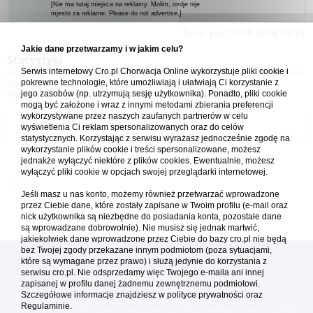
[Nie ma tutaj miejsca na reklamy. Molim, ovdje nije
mjesto za reklame. Please do not advertise.]
Teraz jest 07.08.2026 19:21
Jakie dane przetwarzamy i w jakim celu?
Statystyki
Serwis internetowy Cro.pl Chorwacja Online wykorzystuje pliki cookie i
Cro.pl przegląda
98
użytkowników :: 5 zidentyfikowanych, 0 ukrytych i 93 gości
pokrewne technologie, które umożliwiają i ułatwiają Ci korzystanie z
(dane z ostatnich 3 minut)
jego zasobów (np. utrzymują sesję użytkownika). Ponadto, pliki cookie
Najwięcej użytkowników online (
5542
) było 21.04.2026 01:12
mogą być założone i wraz z innymi metodami zbierania preferencji
wykorzystywane przez naszych zaufanych partnerów w celu
Forum Chorwacja Online - Cro.pl
wyświetlenia Ci reklam spersonalizowanych oraz do celów
statystycznych. Korzystając z serwisu wyrażasz jednocześnie zgodę na
Usuń ciasteczka
• Strefa czasowa: UTC + 1 (Polska - czas zimowy) [
DST
]
wykorzystanie plików cookie i treści spersonalizowane, możesz
jednakże wyłączyć niektóre z plików cookies. Ewentualnie, możesz
wyłączyć pliki cookie w opcjach swojej przeglądarki internetowej.
Jeśli masz u nas konto, możemy również przetwarzać wprowadzone
przez Ciebie dane, które zostały zapisane w Twoim profilu (e-mail oraz
nick użytkownika są niezbędne do posiadania konta, pozostałe dane
są wprowadzane dobrowolnie). Nie musisz się jednak martwić,
jakiekolwiek dane wprowadzone przez Ciebie do bazy cro.pl nie będą
bez Twojej zgody przekazane innym podmiotom (poza sytuacjami,
które są wymagane przez prawo) i służą jedynie do korzystania z
[
reklama
] [
kontakt
]
serwisu cro.pl. Nie odsprzedamy więc Twojego e-maila ani innej
Platforma cro.pl© Chorwacja online™ wykorzystuje cookies do prawidłowego działania, te pliki
gromadzą na Twoim komputerze dane ułatwiające korzystanie z serwisu; więcej informacji w
zapisanej w profilu danej żadnemu zewnętrznemu podmiotowi.
polityce prywatności
.
Szczegółowe informacje znajdziesz w
polityce prywatności
oraz
Redakcja platformy cro.pl© Chorwacja online™ nie odpowiada za treści zamieszczone przez
Regulaminie.
użytkowników. Korzystanie z serwisu oznacza akceptację regulaminu. Serwis ma charakter