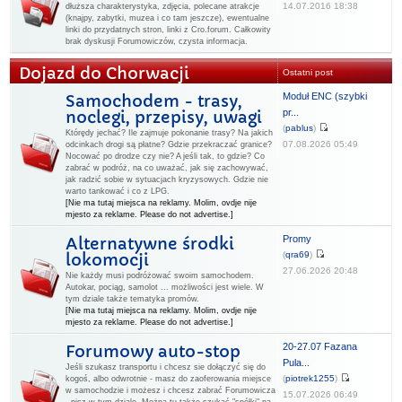
14.07.2016 18:38
dłuższa charakterystyka, zdjęcia, polecane atrakcje
(knajpy, zabytki, muzea i co tam jeszcze), ewentualne
linki do przydatnych stron, linki z Cro.forum. Całkowity
brak dyskusji Forumowiczów, czysta informacja.
Dojazd do Chorwacji
Ostatni post
Moduł ENC (szybki
Samochodem - trasy,
pr...
noclegi, przepisy, uwagi
(
pablus
)
Którędy jechać? Ile zajmuje pokonanie trasy? Na jakich
07.08.2026 05:49
odcinkach drogi są płatne? Gdzie przekraczać granice?
Nocować po drodze czy nie? A jeśli tak, to gdzie? Co
zabrać w podróż, na co uważać, jak się zachowywać,
jak radzić sobie w sytuacjach kryzysowych. Gdzie nie
warto tankować i co z LPG.
[Nie ma tutaj miejsca na reklamy. Molim, ovdje nije
mjesto za reklame. Please do not advertise.]
Promy
Alternatywne środki
(
qra69
)
lokomocji
27.06.2026 20:48
Nie każdy musi podróżować swoim samochodem.
Autokar, pociąg, samolot ... możliwości jest wiele. W
tym dziale także tematyka promów.
[Nie ma tutaj miejsca na reklamy. Molim, ovdje nije
mjesto za reklame. Please do not advertise.]
20-27.07 Fazana
Forumowy auto-stop
Pula...
Jeśli szukasz transportu i chcesz sie dołączyć się do
(
piotrek1255
)
kogoś, albo odwrotnie - masz do zaoferowania miejsce
w samochodzie i możesz i chcesz zabrać Forumowicza
15.07.2026 06:49