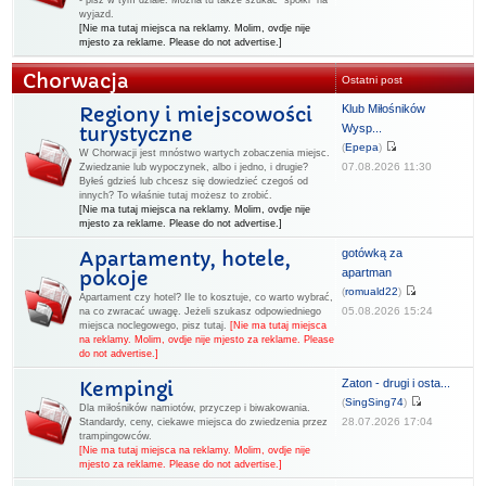
- pisz w tym dziale. Można tu także szukać "spółki" na
wyjazd.
[Nie ma tutaj miejsca na reklamy. Molim, ovdje nije
mjesto za reklame. Please do not advertise.]
Chorwacja
Ostatni post
Klub Miłośników
Regiony i miejscowości
Wysp...
turystyczne
(
Epepa
)
W Chorwacji jest mnóstwo wartych zobaczenia miejsc.
07.08.2026 11:30
Zwiedzanie lub wypoczynek, albo i jedno, i drugie?
Byłeś gdzieś lub chcesz się dowiedzieć czegoś od
innych? To właśnie tutaj możesz to zrobić.
[Nie ma tutaj miejsca na reklamy. Molim, ovdje nije
mjesto za reklame. Please do not advertise.]
gotówką za
Apartamenty, hotele,
apartman
pokoje
(
romuald22
)
Apartament czy hotel? Ile to kosztuje, co warto wybrać,
05.08.2026 15:24
na co zwracać uwagę. Jeżeli szukasz odpowiedniego
miejsca noclegowego, pisz tutaj.
[Nie ma tutaj miejsca
na reklamy. Molim, ovdje nije mjesto za reklame. Please
do not advertise.]
Zaton - drugi i osta...
Kempingi
(
SingSing74
)
Dla miłośników namiotów, przyczep i biwakowania.
28.07.2026 17:04
Standardy, ceny, ciekawe miejsca do zwiedzenia przez
trampingowców.
[Nie ma tutaj miejsca na reklamy. Molim, ovdje nije
mjesto za reklame. Please do not advertise.]