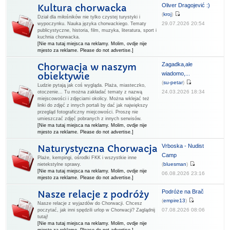
Oliver Dragojević :)
Kultura chorwacka
(
kroj
)
Dział dla miłośników nie tylko czystej turystyki i
29.07.2026 20:54
wypoczynku. Nauka języka chorwackiego. Tematy
publicystyczne, historia, film, muzyka, literatura, sport i
kuchnia chorwacka.
[Nie ma tutaj miejsca na reklamy. Molim, ovdje nije
mjesto za reklame. Please do not advertise.]
Zagadka,ale
Chorwacja w naszym
wiadomo,...
obiektywie
(
su-petar
)
Ludzie pytają jak coś wygląda. Plaża, miasteczko,
24.03.2026 18:34
otoczenie... Tu można zakładać tematy z nazwą
miejscowości i zdjęciami okolicy. Można wklejać też
linki do zdjęć z innych portali by dać jak największy
przegląd fotograficzny miejcowości. Proszę nie
umieszczać zdjęć pobranych z innych serwisów.
[Nie ma tutaj miejsca na reklamy. Molim, ovdje nije
mjesto za reklame. Please do not advertise.]
Vrboska - Nudist
Naturystyczna Chorwacja
Camp
Plaże, kempingi, ośrodki FKK i wszystkie inne
(
bluesman
)
nietekstylne sprawy.
[Nie ma tutaj miejsca na reklamy. Molim, ovdje nije
06.08.2026 23:16
mjesto za reklame. Please do not advertise.]
Podróże na Brač
Nasze relacje z podróży
(
empire13
)
Nasze relacje z wyjazdów do Chorwacji. Chcesz
07.08.2026 08:06
poczytać, jak inni spędzili urlop w Chorwacji? Zaglądnij
tutaj!
[Nie ma tutaj miejsca na reklamy. Molim, ovdje nije