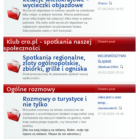
(
Franz
)
wycieczki objazdowe
07.08.2026 16:51
Wycieczki objazdowe to świetny sposób na zwiedzenie
kilku miejsc w jednym terminie. Można podróżować
przez kilka krajów lub zobaczyć kilka miast w jednym
państwie. Dla wielu osób wycieczki objazdowe są
najlepszym sposobem na poznawanie świata.
Zdecydowanie warto z nich korzystać.
Klub cro.pl - spotkania naszej
Ostatni post
społeczności
WOJEWÓDZTWO
Spotkania regionalne,
ŚLĄSKIE
zloty ogólnopolskie,
(
Marlowe1994
)
zbiórki, grille i ogniska
24.03.2026 15:14
Dział przeznaczony do planowania spotkań naszej
społeczności.
Ogólne rozmowy
Ostatni post
Jaka jest u was
Rozmowy o turystyce i
temp...
nie tylko
(
damianisko5
)
Wszystkie rozmowy na tematy turystyczne nie
07.08.2026 16:46
związane z wcześniejszymi działami mogą trafiać tutaj.
Zachowanie się naszych rodaków za granicą, wybór
kraju wakacyjnego wyjazdu, czy korzystać z biur
podróży.
[Nie ma tutaj miejsca na reklamy. Molim, ovdje nije
mjesto za reklame. Please do not advertise.]