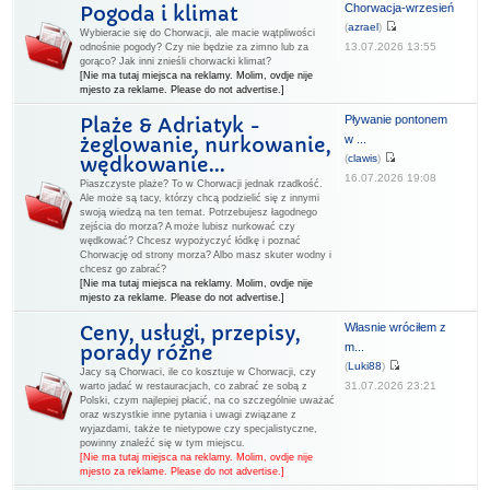
Chorwacja-wrzesień
Pogoda i klimat
(
azrael
)
Wybieracie się do Chorwacji, ale macie wątpliwości
13.07.2026 13:55
odnośnie pogody? Czy nie będzie za zimno lub za
gorąco? Jak inni znieśli chorwacki klimat?
[Nie ma tutaj miejsca na reklamy. Molim, ovdje nije
mjesto za reklame. Please do not advertise.]
Pływanie pontonem
Plaże & Adriatyk -
w ...
żeglowanie, nurkowanie,
(
clawis
)
wędkowanie...
16.07.2026 19:08
Piaszczyste plaże? To w Chorwacji jednak rzadkość.
Ale może są tacy, którzy chcą podzielić się z innymi
swoją wiedzą na ten temat. Potrzebujesz łagodnego
zejścia do morza? A może lubisz nurkować czy
wędkować? Chcesz wypożyczyć łódkę i poznać
Chorwację od strony morza? Albo masz skuter wodny i
chcesz go zabrać?
[Nie ma tutaj miejsca na reklamy. Molim, ovdje nije
mjesto za reklame. Please do not advertise.]
Własnie wróciłem z
Ceny, usługi, przepisy,
m...
porady różne
(
Luki88
)
Jacy są Chorwaci, ile co kosztuje w Chorwacji, czy
31.07.2026 23:21
warto jadać w restauracjach, co zabrać ze sobą z
Polski, czym najlepiej płacić, na co szczególnie uważać
oraz wszystkie inne pytania i uwagi związane z
wyjazdami, także te nietypowe czy specjalistyczne,
powinny znaleźć się w tym miejscu.
[Nie ma tutaj miejsca na reklamy. Molim, ovdje nije
mjesto za reklame. Please do not advertise.]