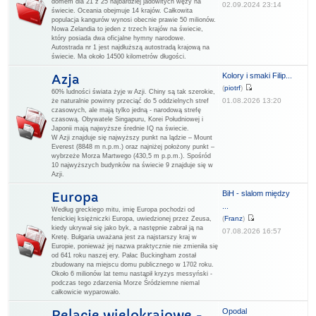
domem dla 21 z 25 najbardziej jadowitych węży na
02.09.2024 23:14
świecie. Oceania obejmuje 14 krajów. Całkowita
populacja kangurów wynosi obecnie prawie 50 milionów.
Nowa Zelandia to jeden z trzech krajów na świecie,
który posiada dwa oficjalne hymny narodowe.
Autostrada nr 1 jest najdłuższą autostradą krajową na
świecie. Ma około 14500 kilometrów długości.
Kolory i smaki Filip...
Azja
(
piotrf
)
60% ludności świata żyje w Azji. Chiny są tak szerokie,
01.08.2026 13:20
że naturalnie powinny przeciąć do 5 oddzielnych stref
czasowych, ale mają tylko jedną - narodową strefę
czasową. Obywatele Singapuru, Korei Południowej i
Japonii mają najwyższe średnie IQ na świecie.
W Azji znajduje się najwyższy punkt na lądzie – Mount
Everest (8848 m n.p.m.) oraz najniżej położony punkt –
wybrzeże Morza Martwego (430,5 m p.p.m.). Spośród
10 najwyższych budynków na świecie 9 znajduje się w
Azji.
BiH - slalom między
Europa
...
Według greckiego mitu, imię Europa pochodzi od
(
Franz
)
fenickiej księżniczki Europa, uwiedzionej przez Zeusa,
kiedy ukrywał się jako byk, a następnie zabrał ją na
07.08.2026 16:57
Kretę. Bułgaria uważana jest za najstarszy kraj w
Europie, ponieważ jej nazwa praktycznie nie zmieniła się
od 641 roku naszej ery. Pałac Buckingham został
zbudowany na miejscu domu publicznego w 1702 roku.
Około 6 milionów lat temu nastąpił kryzys messyński -
podczas tego zdarzenia Morze Śródziemne niemal
całkowicie wyparowało.
Opodal
Relacje wielokrajowe -