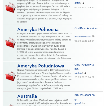
Afryka jest drugim co do wielkości kontynentem. W
(
PAP
)
Afryce są 54 kraje. Prawie jedna trzecia światowych
języków jest używanych w Afryce. Jezioro Wiktoria w
04.08.2026 15:30
Afryce jest największym jeziorem i drugim co do
wielkości jeziorem słodkowodnym na świecie. Nigeria
ma najwyższy na świecie wskaźnik urodzeń bliźniąt. W
Sudanie znajduje się ponad 200 piramid, czyli więcej niż
w Egipcie.
God Bless America -
Ameryka Północna
...
Odkrycie Ameryki – popularne określenie faktu dotarcia
(
marekkowalak
)
Krzysztofa Kolumba do tego kontynentu, w 1492 roku.
W rzeczywistości pierwszymi ludźmi, którzy dotarli do
06.08.2026 12:34
kontynentu amerykańskiego, byli członkowie
społeczności łowieckich, przybyłych z Azji przez
Beringię w czasie zlodowacenia, między 40.000 a
17.000 lat temu. Za pierwszego przedstawiciela
cywilizacji europejskiej, który dotarł do Ameryki na
początku XI wieku, uznaje się wikinga Leifa Erikssona.
Chile i Argentyna
Ameryka Południowa
ma...
Nazwę Ameryki zaproponował w 1507 roku niemiecki
(
Aglaia
)
kartograf, pochodzący z Alzacji, Martin Waldseemüller.
Przypisywał on odkrycie Nowego Świata, jak wówczas
25.05.2026 10:27
określano nowo odkryty ląd, Amerigo Vespucciemu i na
jego cześć nadał mu miano America. Jednym z
najstarszych globusów, na którym pojawiła się nazwa
Ameryka, jest Globus Jagielloński z 1508 roku.
Kraj w Oceanii na
Australia
gr...
W Australii żyje około 1500 rodzajów pająków, 4000
(
piotrf
)
rodzajów mrówek i 350 rodzajów termitów. Australia jest