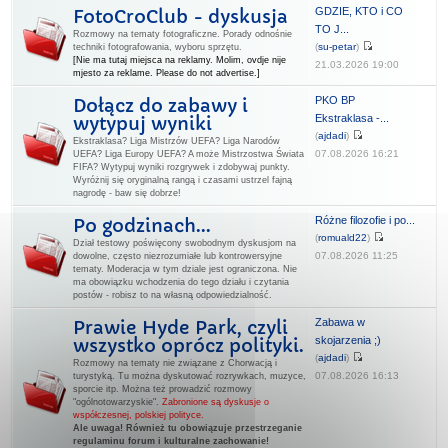
GDZIE, KTO i CO
FotoCroClub - dyskusja
TO J...
Rozmowy na tematy fotograficzne. Porady odnośnie
(
su-petar
)
techniki fotografowania, wyboru sprzętu.
[Nie ma tutaj miejsca na reklamy. Molim, ovdje nije
21.03.2026 19:00
mjesto za reklame. Please do not advertise.]
PKO BP
Dołącz do zabawy i
Ekstraklasa -...
wytypuj wyniki
(
ajdadi
)
Ekstraklasa? Liga Mistrzów UEFA? Liga Narodów
07.08.2026 16:21
UEFA? Liga Europy UEFA? A może Mistrzostwa Świata
FIFA? Wytypuj wyniki rozgrywek i zdobywaj punkty.
Wyróżnij się oryginalną rangą i czasami ustrzel fajną
nagrodę - baw się dobrze!
Różne filozofie i po...
Po godzinach...
(
romuald22
)
Dział testowy poświęcony swobodnym dyskusjom na
07.08.2026 11:25
dowolne, często niezrozumiałe lub kontrowersyjne
tematy. Moderacja w tym dziale jest ograniczona. Nie
ma obowiązku wchodzenia do tego działu i czytania
postów - robisz to na własną odpowiedzialność.
Zabawa w
Prawie Hyde Park, czyli
skojarzenia ;)
wszystko oprócz polityki.
(
ajdadi
)
Rozmowy na tematy nie związane z Chorwacją i
07.08.2026 16:13
turystyką. Tu można dyskutować rozrywkach, muzyce,
sporcie itp. Można też prowadzić rozmowy
"ogólnotowarzyskie".
Zabronione są dyskusje o
współczesnej, polskiej polityce.
Ale uwaga! Również tu obowiązuje przestrzeganie
regulaminu forum i kulturalne zachowanie!