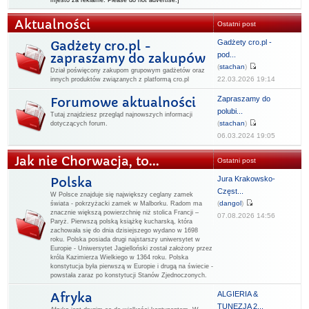
mjesto za reklame. Please do not advertise.]
Aktualności
Ostatni post
Gadżety cro.pl -
Gadżety cro.pl -
pod...
zapraszamy do zakupów
(
stachan
)
Dział poświęcony zakupom grupowym gadżetów oraz
22.03.2026 19:14
innych produktów związanych z platformą cro.pl
Zapraszamy do
Forumowe aktualności
polubi...
Tutaj znajdziesz przegląd najnowszych informacji
(
stachan
)
dotyczących forum.
06.03.2024 19:05
Jak nie Chorwacja, to...
Ostatni post
Jura Krakowsko-
Polska
Częst...
W Polsce znajduje się największy ceglany zamek
(
dangol
)
świata - pokrzyżacki zamek w Malborku. Radom ma
znacznie większą powierzchnię niż stolica Francji –
07.08.2026 14:56
Paryż. Pierwszą polską książkę kucharską, która
zachowała się do dnia dzisiejszego wydano w 1698
roku. Polska posiada drugi najstarszy uniwersytet w
Europie - Uniwersytet Jagielloński został założony przez
króla Kazimierza Wielkiego w 1364 roku. Polska
konstytucja była pierwszą w Europie i drugą na świecie -
powstała zaraz po konstytucji Stanów Zjednoczonych.
ALGIERIA &
Afryka
TUNEZJA 2...