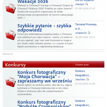
Dni Do Wyjazdu
Wakacje 2026
(
marsyn
)
Wakacje w Chorwacji? Noclegi w Chorwacji? Dojazd do
07.08.2026 07:47
Chorwacji? Wakacje 2026? Podróże po całym świecie?
Serdecznie wszystkich zapraszamy do działu
poświęconego przygotowaniom do sezonu wakacyjnego
2026 ツ
Terminal Promowy
Szybkie pytanie - szybka
w G...
odpowiedź
(
empire13
)
Forum jest wielowątkową kopalnią wiedzy o Chorwacji
04.08.2026 13:17
oraz podróżach po całym świecie - wiemy, że trudno to
od razu ogarnąć, więc nasi nowi forumowicze mogą w
tym dziale zadać dowolne pytanie, a z czasem ich post
będzie przeniesiony w odpowiednią lokalizację.
Konkursy
Ostatni post
Konkurs
Konkurs fotograficzny
fotograficzn...
"Moja Chorwacja" -
(
stachan
)
zapraszamy we wrześniu
11.04.2026 14:48
Można zgłosić do konkursu jedno, dwa lub trzy zdjęcia
wykonane w Chorwacji (niekoniecznie w tym roku).
Udział w konkursie tylko dla zarejestrowanych
użytkowników.
Konkurs
Konkurs fotograficzny
fotograficzn...
"Podróże Cromaniaków"