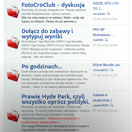
GDZIE, KTO i CO
FotoCroClub - dyskusja
TO J...
Rozmowy na tematy fotograficzne. Porady odnośnie
(
su-petar
)
techniki fotografowania, wyboru sprzętu.
[Nie ma tutaj miejsca na reklamy. Molim, ovdje nije
21.03.2026 19:00
mjesto za reklame. Please do not advertise.]
PKO BP
Dołącz do zabawy i
Ekstraklasa -...
wytypuj wyniki
(
luk006
)
Ekstraklasa? Liga Mistrzów UEFA? Liga Narodów
07.08.2026 09:54
UEFA? Liga Europy UEFA? A może Mistrzostwa Świata
FIFA? Wytypuj wyniki rozgrywek i zdobywaj punkty.
Wyróżnij się oryginalną rangą i czasami ustrzel fajną
nagrodę - baw się dobrze!
Różne filozofie i po...
Po godzinach...
(
romuald22
)
Dział testowy poświęcony swobodnym dyskusjom na
07.08.2026 11:25
dowolne, często niezrozumiałe lub kontrowersyjne
tematy. Moderacja w tym dziale jest ograniczona. Nie
ma obowiązku wchodzenia do tego działu i czytania
postów - robisz to na własną odpowiedzialność.
Zabawa w
Prawie Hyde Park, czyli
skojarzenia ;)
wszystko oprócz polityki.
(
yarko2000
)
Rozmowy na tematy nie związane z Chorwacją i
07.08.2026 10:22
turystyką. Tu można dyskutować rozrywkach, muzyce,
sporcie itp. Można też prowadzić rozmowy
"ogólnotowarzyskie".
Zabronione są dyskusje o
współczesnej, polskiej polityce.
Ale uwaga! Również tu obowiązuje przestrzeganie
regulaminu forum i kulturalne zachowanie!