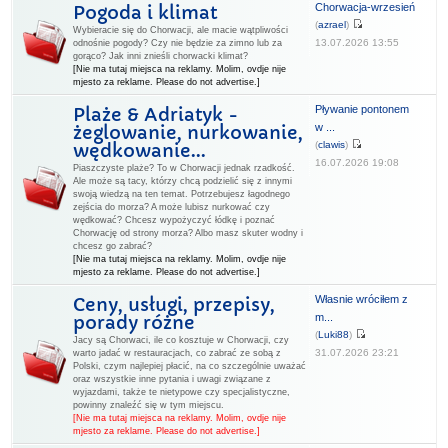
Chorwacja-wrzesień
Pogoda i klimat
(
azrael
)
Wybieracie się do Chorwacji, ale macie wątpliwości
13.07.2026 13:55
odnośnie pogody? Czy nie będzie za zimno lub za
gorąco? Jak inni znieśli chorwacki klimat?
[Nie ma tutaj miejsca na reklamy. Molim, ovdje nije
mjesto za reklame. Please do not advertise.]
Pływanie pontonem
Plaże & Adriatyk -
w ...
żeglowanie, nurkowanie,
(
clawis
)
wędkowanie...
16.07.2026 19:08
Piaszczyste plaże? To w Chorwacji jednak rzadkość.
Ale może są tacy, którzy chcą podzielić się z innymi
swoją wiedzą na ten temat. Potrzebujesz łagodnego
zejścia do morza? A może lubisz nurkować czy
wędkować? Chcesz wypożyczyć łódkę i poznać
Chorwację od strony morza? Albo masz skuter wodny i
chcesz go zabrać?
[Nie ma tutaj miejsca na reklamy. Molim, ovdje nije
mjesto za reklame. Please do not advertise.]
Własnie wróciłem z
Ceny, usługi, przepisy,
m...
porady różne
(
Luki88
)
Jacy są Chorwaci, ile co kosztuje w Chorwacji, czy
31.07.2026 23:21
warto jadać w restauracjach, co zabrać ze sobą z
Polski, czym najlepiej płacić, na co szczególnie uważać
oraz wszystkie inne pytania i uwagi związane z
wyjazdami, także te nietypowe czy specjalistyczne,
powinny znaleźć się w tym miejscu.
[Nie ma tutaj miejsca na reklamy. Molim, ovdje nije
mjesto za reklame. Please do not advertise.]