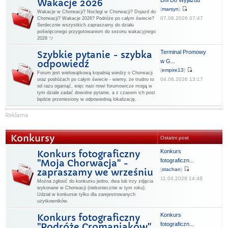
Dni Do Wyjazdu
Wakacje 2026
(
marsyn
)
Wakacje w Chorwacji? Noclegi w Chorwacji? Dojazd do
07.08.2026 07:47
Chorwacji? Wakacje 2026? Podróże po całym świecie?
Serdecznie wszystkich zapraszamy do działu
poświęconego przygotowaniom do sezonu wakacyjnego
2026 ツ
Terminal Promowy
Szybkie pytanie - szybka
w G...
odpowiedź
(
empire13
)
Forum jest wielowątkową kopalnią wiedzy o Chorwacji
04.08.2026 13:17
oraz podróżach po całym świecie - wiemy, że trudno to
od razu ogarnąć, więc nasi nowi forumowicze mogą w
tym dziale zadać dowolne pytanie, a z czasem ich post
będzie przeniesiony w odpowiednią lokalizację.
Konkursy
Ostatni post
Konkurs
Konkurs fotograficzny
fotograficzn...
"Moja Chorwacja" -
(
stachan
)
zapraszamy we wrześniu
11.04.2026 14:48
Można zgłosić do konkursu jedno, dwa lub trzy zdjęcia
wykonane w Chorwacji (niekoniecznie w tym roku).
Udział w konkursie tylko dla zarejestrowanych
użytkowników.
Konkurs
Konkurs fotograficzny
fotograficzn...
"Podróże Cromaniaków"