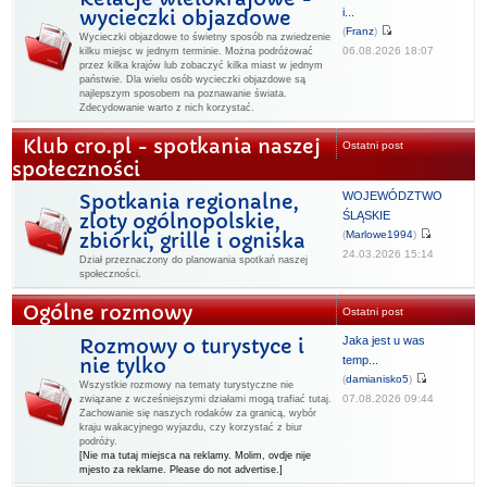
i...
wycieczki objazdowe
(
Franz
)
Wycieczki objazdowe to świetny sposób na zwiedzenie
06.08.2026 18:07
kilku miejsc w jednym terminie. Można podróżować
przez kilka krajów lub zobaczyć kilka miast w jednym
państwie. Dla wielu osób wycieczki objazdowe są
najlepszym sposobem na poznawanie świata.
Zdecydowanie warto z nich korzystać.
Klub cro.pl - spotkania naszej
Ostatni post
społeczności
WOJEWÓDZTWO
Spotkania regionalne,
ŚLĄSKIE
zloty ogólnopolskie,
(
Marlowe1994
)
zbiórki, grille i ogniska
24.03.2026 15:14
Dział przeznaczony do planowania spotkań naszej
społeczności.
Ogólne rozmowy
Ostatni post
Jaka jest u was
Rozmowy o turystyce i
temp...
nie tylko
(
damianisko5
)
Wszystkie rozmowy na tematy turystyczne nie
07.08.2026 09:44
związane z wcześniejszymi działami mogą trafiać tutaj.
Zachowanie się naszych rodaków za granicą, wybór
kraju wakacyjnego wyjazdu, czy korzystać z biur
podróży.
[Nie ma tutaj miejsca na reklamy. Molim, ovdje nije
mjesto za reklame. Please do not advertise.]