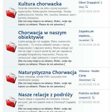
Oliver Dragojević :)
Kultura chorwacka
(
kroj
)
Dział dla miłośników nie tylko czystej turystyki i
29.07.2026 20:54
wypoczynku. Nauka języka chorwackiego. Tematy
publicystyczne, historia, film, muzyka, literatura, sport i
kuchnia chorwacka.
[Nie ma tutaj miejsca na reklamy. Molim, ovdje nije
mjesto za reklame. Please do not advertise.]
Zagadka,ale
Chorwacja w naszym
wiadomo,...
obiektywie
(
su-petar
)
Ludzie pytają jak coś wygląda. Plaża, miasteczko,
24.03.2026 18:34
otoczenie... Tu można zakładać tematy z nazwą
miejscowości i zdjęciami okolicy. Można wklejać też
linki do zdjęć z innych portali by dać jak największy
przegląd fotograficzny miejcowości. Proszę nie
umieszczać zdjęć pobranych z innych serwisów.
[Nie ma tutaj miejsca na reklamy. Molim, ovdje nije
mjesto za reklame. Please do not advertise.]
Vrboska - Nudist
Naturystyczna Chorwacja
Camp
Plaże, kempingi, ośrodki FKK i wszystkie inne
(
bluesman
)
nietekstylne sprawy.
[Nie ma tutaj miejsca na reklamy. Molim, ovdje nije
06.08.2026 23:16
mjesto za reklame. Please do not advertise.]
Podróże na Brač
Nasze relacje z podróży
(
empire13
)
Nasze relacje z wyjazdów do Chorwacji. Chcesz
07.08.2026 08:06
poczytać, jak inni spędzili urlop w Chorwacji? Zaglądnij
tutaj!
[Nie ma tutaj miejsca na reklamy. Molim, ovdje nije