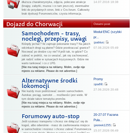
14.07.2016 18:38
dłuższa charakterystyka, zdjęcia, polecane atrakcje
(knajpy, zabytki, muzea i co tam jeszcze), ewentualne
linki do przydatnych stron, linki z Cro.forum. Całkowity
brak dyskusji Forumowiczów, czysta informacja.
Dojazd do Chorwacji
Ostatni post
Moduł ENC (szybki
Samochodem - trasy,
pr...
noclegi, przepisy, uwagi
(
pablus
)
Którędy jechać? Ile zajmuje pokonanie trasy? Na jakich
07.08.2026 05:49
odcinkach drogi są płatne? Gdzie przekraczać granice?
Nocować po drodze czy nie? A jeśli tak, to gdzie? Co
zabrać w podróż, na co uważać, jak się zachowywać,
jak radzić sobie w sytuacjach kryzysowych. Gdzie nie
warto tankować i co z LPG.
[Nie ma tutaj miejsca na reklamy. Molim, ovdje nije
mjesto za reklame. Please do not advertise.]
Promy
Alternatywne środki
(
qra69
)
lokomocji
27.06.2026 20:48
Nie każdy musi podróżować swoim samochodem.
Autokar, pociąg, samolot ... możliwości jest wiele. W
tym dziale także tematyka promów.
[Nie ma tutaj miejsca na reklamy. Molim, ovdje nije
mjesto za reklame. Please do not advertise.]
20-27.07 Fazana
Forumowy auto-stop
Pula...
Jeśli szukasz transportu i chcesz sie dołączyć się do
(
piotrek1255
)
kogoś, albo odwrotnie - masz do zaoferowania miejsce
w samochodzie i możesz i chcesz zabrać Forumowicza
15.07.2026 06:49