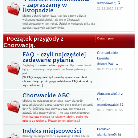
(
zawodowiec
)
- zapraszamy w
21.12.2025 13:37
listopadzie
Można zgłosić jedno, dwa, trzy lub cztery zdjęcia
wykonane gdziekolwiek, ale nie w Chorwacji
(niekoniecznie w tym roku). Udział w konkursie tylko dla
zarejestrowanych użytkowników.
Początek przygody z
Ostatni post
Chorwacją.
Cromaniackie
FAQ - czyli najczęściej
kalenda...
zadawane pytania
(
Morski Pas
)
Zaglądnij tu
zanim zadasz pytanie
.
Być może temat
09.11.2021 11:19
był już omawiany i odpowiedź na Twoje pytanie już tu
jest.
[W FAQ mogą pisać tylko osoby uprawnione. Jeśli
chcesz dołączyć do grupy redaktorów FAQ skontaktuj
się z adminem.]
Aktualne wieści z
Chorwackie ABC
Ch...
Miejsce na najczęstsze pytania i rady dla osób
(
marekkowalak
)
początkujących i zapoznających sie z realiami wyjazdu
do HR. Jeśli jedziesz pierwszy raz, nie wiesz co
06.08.2026 10:55
zabrać, jaką trasę wybrać ... to tutaj szukaj pomocy.
[Nie ma tutaj miejsca na reklamy. Molim, ovdje nije
mjesto za reklame. Please do not advertise.]
Prevlaka
Indeks miejscowości
(
damianisko5
)
Klikamy na miejscowość i wyskakują: krótka lub też