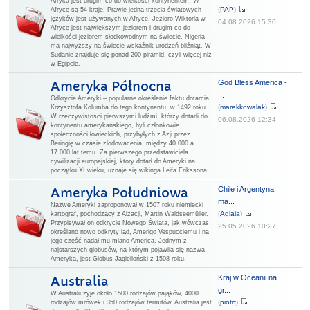
Afryka jest drugim co do wielkości kontynentem. W
(
PAP
)
Afryce są 54 kraje. Prawie jedna trzecia światowych
języków jest używanych w Afryce. Jezioro Wiktoria w
04.08.2026 15:30
Afryce jest największym jeziorem i drugim co do
wielkości jeziorem słodkowodnym na świecie. Nigeria
ma najwyższy na świecie wskaźnik urodzeń bliźniąt. W
Sudanie znajduje się ponad 200 piramid, czyli więcej niż
w Egipcie.
God Bless America -
Ameryka Północna
...
Odkrycie Ameryki – popularne określenie faktu dotarcia
(
marekkowalak
)
Krzysztofa Kolumba do tego kontynentu, w 1492 roku.
W rzeczywistości pierwszymi ludźmi, którzy dotarli do
06.08.2026 12:34
kontynentu amerykańskiego, byli członkowie
społeczności łowieckich, przybyłych z Azji przez
Beringię w czasie zlodowacenia, między 40.000 a
17.000 lat temu. Za pierwszego przedstawiciela
cywilizacji europejskiej, który dotarł do Ameryki na
początku XI wieku, uznaje się wikinga Leifa Erikssona.
Chile i Argentyna
Ameryka Południowa
ma...
Nazwę Ameryki zaproponował w 1507 roku niemiecki
(
Aglaia
)
kartograf, pochodzący z Alzacji, Martin Waldseemüller.
Przypisywał on odkrycie Nowego Świata, jak wówczas
25.05.2026 10:27
określano nowo odkryty ląd, Amerigo Vespucciemu i na
jego cześć nadał mu miano America. Jednym z
najstarszych globusów, na którym pojawiła się nazwa
Ameryka, jest Globus Jagielloński z 1508 roku.
Kraj w Oceanii na
Australia
gr...
W Australii żyje około 1500 rodzajów pająków, 4000
(
piotrf
)
rodzajów mrówek i 350 rodzajów termitów. Australia jest