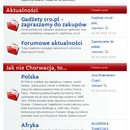
mjesto za reklame. Please do not advertise.]
Aktualności
Ostatni post
Gadżety cro.pl -
Gadżety cro.pl -
pod...
zapraszamy do zakupów
(
stachan
)
Dział poświęcony zakupom grupowym gadżetów oraz
22.03.2026 19:14
innych produktów związanych z platformą cro.pl
Zapraszamy do
Forumowe aktualności
polubi...
Tutaj znajdziesz przegląd najnowszych informacji
(
stachan
)
dotyczących forum.
06.03.2024 19:05
Jak nie Chorwacja, to...
Ostatni post
Jura Krakowsko-
Polska
Częst...
W Polsce znajduje się największy ceglany zamek
(
dangol
)
świata - pokrzyżacki zamek w Malborku. Radom ma
znacznie większą powierzchnię niż stolica Francji –
07.08.2026 10:13
Paryż. Pierwszą polską książkę kucharską, która
zachowała się do dnia dzisiejszego wydano w 1698
roku. Polska posiada drugi najstarszy uniwersytet w
Europie - Uniwersytet Jagielloński został założony przez
króla Kazimierza Wielkiego w 1364 roku. Polska
konstytucja była pierwszą w Europie i drugą na świecie -
powstała zaraz po konstytucji Stanów Zjednoczonych.
ALGIERIA &
Afryka
TUNEZJA 2...