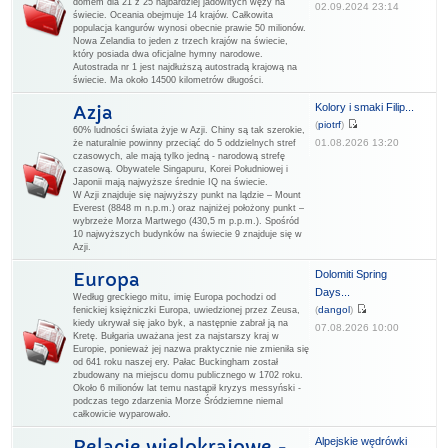
domem dla 21 z 25 najbardziej jadowitych węży na
02.09.2024 23:14
świecie. Oceania obejmuje 14 krajów. Całkowita
populacja kangurów wynosi obecnie prawie 50 milionów.
Nowa Zelandia to jeden z trzech krajów na świecie,
który posiada dwa oficjalne hymny narodowe.
Autostrada nr 1 jest najdłuższą autostradą krajową na
świecie. Ma około 14500 kilometrów długości.
Kolory i smaki Filip...
Azja
(
piotrf
)
60% ludności świata żyje w Azji. Chiny są tak szerokie,
01.08.2026 13:20
że naturalnie powinny przeciąć do 5 oddzielnych stref
czasowych, ale mają tylko jedną - narodową strefę
czasową. Obywatele Singapuru, Korei Południowej i
Japonii mają najwyższe średnie IQ na świecie.
W Azji znajduje się najwyższy punkt na lądzie – Mount
Everest (8848 m n.p.m.) oraz najniżej położony punkt –
wybrzeże Morza Martwego (430,5 m p.p.m.). Spośród
10 najwyższych budynków na świecie 9 znajduje się w
Azji.
Dolomiti Spring
Europa
Days...
Według greckiego mitu, imię Europa pochodzi od
(
dangol
)
fenickiej księżniczki Europa, uwiedzionej przez Zeusa,
kiedy ukrywał się jako byk, a następnie zabrał ją na
07.08.2026 10:00
Kretę. Bułgaria uważana jest za najstarszy kraj w
Europie, ponieważ jej nazwa praktycznie nie zmieniła się
od 641 roku naszej ery. Pałac Buckingham został
zbudowany na miejscu domu publicznego w 1702 roku.
Około 6 milionów lat temu nastąpił kryzys messyński -
podczas tego zdarzenia Morze Śródziemne niemal
całkowicie wyparowało.
Alpejskie wędrówki
Relacje wielokrajowe -