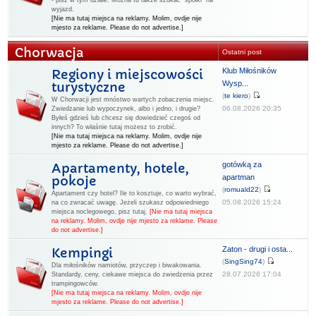
- pisz w tym dziale. Można tu także szukać "spółki" na
wyjazd.
[Nie ma tutaj miejsca na reklamy. Molim, ovdje nije
mjesto za reklame. Please do not advertise.]
Chorwacja
Ostatni post
Klub Miłośników
Regiony i miejscowości
Wysp...
turystyczne
(
te kiero
)
W Chorwacji jest mnóstwo wartych zobaczenia miejsc.
06.08.2026 20:35
Zwiedzanie lub wypoczynek, albo i jedno, i drugie?
Byłeś gdzieś lub chcesz się dowiedzieć czegoś od
innych? To właśnie tutaj możesz to zrobić.
[Nie ma tutaj miejsca na reklamy. Molim, ovdje nije
mjesto za reklame. Please do not advertise.]
gotówką za
Apartamenty, hotele,
apartman
pokoje
(
romuald22
)
Apartament czy hotel? Ile to kosztuje, co warto wybrać,
05.08.2026 15:24
na co zwracać uwagę. Jeżeli szukasz odpowiedniego
miejsca noclegowego, pisz tutaj.
[Nie ma tutaj miejsca
na reklamy. Molim, ovdje nije mjesto za reklame. Please
do not advertise.]
Zaton - drugi i osta...
Kempingi
(
SingSing74
)
Dla miłośników namiotów, przyczep i biwakowania.
28.07.2026 17:04
Standardy, ceny, ciekawe miejsca do zwiedzenia przez
trampingowców.
[Nie ma tutaj miejsca na reklamy. Molim, ovdje nije
mjesto za reklame. Please do not advertise.]