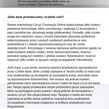
[Nie ma tutaj miejsca na reklamy. Molim, ovdje nije
mjesto za reklame. Please do not advertise.]
Teraz jest 07.08.2026 11:27
Jakie dane przetwarzamy i w jakim celu?
Statystyki
Serwis internetowy Cro.pl Chorwacja Online wykorzystuje pliki cookie i
Cro.pl przegląda
199
użytkowników :: 7 zidentyfikowanych, 1 ukryty i 191 gości
pokrewne technologie, które umożliwiają i ułatwiają Ci korzystanie z
(dane z ostatnich 3 minut)
jego zasobów (np. utrzymują sesję użytkownika). Ponadto, pliki cookie
Najwięcej użytkowników online (
5542
) było 21.04.2026 01:12
mogą być założone i wraz z innymi metodami zbierania preferencji
wykorzystywane przez naszych zaufanych partnerów w celu
Forum Chorwacja Online - Cro.pl
wyświetlenia Ci reklam spersonalizowanych oraz do celów
statystycznych. Korzystając z serwisu wyrażasz jednocześnie zgodę na
Usuń ciasteczka
• Strefa czasowa: UTC + 1 (Polska - czas zimowy) [
DST
]
wykorzystanie plików cookie i treści spersonalizowane, możesz
jednakże wyłączyć niektóre z plików cookies. Ewentualnie, możesz
wyłączyć pliki cookie w opcjach swojej przeglądarki internetowej.
Jeśli masz u nas konto, możemy również przetwarzać wprowadzone
przez Ciebie dane, które zostały zapisane w Twoim profilu (e-mail oraz
nick użytkownika są niezbędne do posiadania konta, pozostałe dane
są wprowadzane dobrowolnie). Nie musisz się jednak martwić,
jakiekolwiek dane wprowadzone przez Ciebie do bazy cro.pl nie będą
bez Twojej zgody przekazane innym podmiotom (poza sytuacjami,
które są wymagane przez prawo) i służą jedynie do korzystania z
[
reklama
] [
kontakt
]
serwisu cro.pl. Nie odsprzedamy więc Twojego e-maila ani innej
Platforma cro.pl© Chorwacja online™ wykorzystuje cookies do prawidłowego działania, te pliki
gromadzą na Twoim komputerze dane ułatwiające korzystanie z serwisu; więcej informacji w
zapisanej w profilu danej żadnemu zewnętrznemu podmiotowi.
polityce prywatności
.
Szczegółowe informacje znajdziesz w
polityce prywatności
oraz
Redakcja platformy cro.pl© Chorwacja online™ nie odpowiada za treści zamieszczone przez
Regulaminie.
użytkowników. Korzystanie z serwisu oznacza akceptację regulaminu. Serwis ma charakter