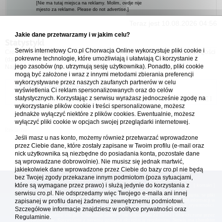
[Nie ma tutaj miejsca na reklamy. Molim, ovdje nije
mjesto za reklame. Please do not advertise.]
Teraz jest 10.08.2026 04:56
Jakie dane przetwarzamy i w jakim celu?
Statystyki
Serwis internetowy Cro.pl Chorwacja Online wykorzystuje pliki cookie i
Cro.pl przegląda
85
użytkowników :: 2 zidentyfikowanych, 0 ukrytych i 83 gości
pokrewne technologie, które umożliwiają i ułatwiają Ci korzystanie z
(dane z ostatnich 3 minut)
jego zasobów (np. utrzymują sesję użytkownika). Ponadto, pliki cookie
Najwięcej użytkowników online (
5542
) było 21.04.2026 01:12
mogą być założone i wraz z innymi metodami zbierania preferencji
wykorzystywane przez naszych zaufanych partnerów w celu
Forum Chorwacja Online - Cro.pl
wyświetlenia Ci reklam spersonalizowanych oraz do celów
statystycznych. Korzystając z serwisu wyrażasz jednocześnie zgodę na
Usuń ciasteczka
• Strefa czasowa: UTC + 1 (Polska - czas zimowy) [
DST
]
wykorzystanie plików cookie i treści spersonalizowane, możesz
jednakże wyłączyć niektóre z plików cookies. Ewentualnie, możesz
wyłączyć pliki cookie w opcjach swojej przeglądarki internetowej.
Jeśli masz u nas konto, możemy również przetwarzać wprowadzone
przez Ciebie dane, które zostały zapisane w Twoim profilu (e-mail oraz
nick użytkownika są niezbędne do posiadania konta, pozostałe dane
są wprowadzane dobrowolnie). Nie musisz się jednak martwić,
jakiekolwiek dane wprowadzone przez Ciebie do bazy cro.pl nie będą
bez Twojej zgody przekazane innym podmiotom (poza sytuacjami,
które są wymagane przez prawo) i służą jedynie do korzystania z
[
reklama
] [
kontakt
]
serwisu cro.pl. Nie odsprzedamy więc Twojego e-maila ani innej
Platforma cro.pl© Chorwacja online™ wykorzystuje cookies do prawidłowego działania, te pliki
gromadzą na Twoim komputerze dane ułatwiające korzystanie z serwisu; więcej informacji w
zapisanej w profilu danej żadnemu zewnętrznemu podmiotowi.
polityce prywatności
.
Szczegółowe informacje znajdziesz w
polityce prywatności
oraz
Redakcja platformy cro.pl© Chorwacja online™ nie odpowiada za treści zamieszczone przez
Regulaminie.
użytkowników. Korzystanie z serwisu oznacza akceptację regulaminu. Serwis ma charakter