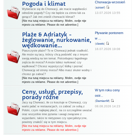
Chorwacja-wrzesień
Pogoda i klimat
(
azrael
)
Wybieracie się do Chorwacji, ale macie wątpliwości
13.07.2026 13:55
odnośnie pogody? Czy nie będzie za zimno lub za
gorąco? Jak inni znieśli chorwacki klimat?
[Nie ma tutaj miejsca na reklamy. Molim, ovdje nije
mjesto za reklame. Please do not advertise.]
Pływanie pontonem
Plaże & Adriatyk -
w ...
żeglowanie, nurkowanie,
(
clawis
)
wędkowanie...
16.07.2026 19:08
Piaszczyste plaże? To w Chorwacji jednak rzadkość.
Ale może są tacy, którzy chcą podzielić się z innymi
swoją wiedzą na ten temat. Potrzebujesz łagodnego
zejścia do morza? A może lubisz nurkować czy
wędkować? Chcesz wypożyczyć łódkę i poznać
Chorwację od strony morza? Albo masz skuter wodny i
chcesz go zabrać?
[Nie ma tutaj miejsca na reklamy. Molim, ovdje nije
mjesto za reklame. Please do not advertise.]
W tym roku ceny
Ceny, usługi, przepisy,
ostr...
porady różne
(
DamianM
)
Jacy są Chorwaci, ile co kosztuje w Chorwacji, czy
08.08.2026 14:23
warto jadać w restauracjach, co zabrać ze sobą z
Polski, czym najlepiej płacić, na co szczególnie uważać
oraz wszystkie inne pytania i uwagi związane z
wyjazdami, także te nietypowe czy specjalistyczne,
powinny znaleźć się w tym miejscu.
[Nie ma tutaj miejsca na reklamy. Molim, ovdje nije
mjesto za reklame. Please do not advertise.]