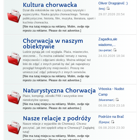
Oliver Dragojević :)
Kultura chorwacka
(
kroj
)
Dział dla miłośników nie tylko czystej turystyki i
29.07.2026 20:54
wypoczynku. Nauka języka chorwackiego. Tematy
publicystyczne, historia, film, muzyka, literatura, sport i
kuchnia chorwacka.
[Nie ma tutaj miejsca na reklamy. Molim, ovdje nije
mjesto za reklame. Please do not advertise.]
Zagadka,ale
Chorwacja w naszym
wiadomo,...
obiektywie
(
su-petar
)
Ludzie pytają jak coś wygląda. Plaża, miasteczko,
24.03.2026 18:34
otoczenie... Tu można zakładać tematy z nazwą
miejscowości i zdjęciami okolicy. Można wklejać też
linki do zdjęć z innych portali by dać jak największy
przegląd fotograficzny miejcowości. Proszę nie
umieszczać zdjęć pobranych z innych serwisów.
[Nie ma tutaj miejsca na reklamy. Molim, ovdje nije
mjesto za reklame. Please do not advertise.]
Vrboska - Nudist
Naturystyczna Chorwacja
Camp
Plaże, kempingi, ośrodki FKK i wszystkie inne
(
bluesman
)
nietekstylne sprawy.
[Nie ma tutaj miejsca na reklamy. Molim, ovdje nije
06.08.2026 23:16
mjesto za reklame. Please do not advertise.]
Podróże na Brač
Nasze relacje z podróży
(
Epepa
)
Nasze relacje z wyjazdów do Chorwacji. Chcesz
09.08.2026 23:30
poczytać, jak inni spędzili urlop w Chorwacji? Zaglądnij
tutaj!
[Nie ma tutaj miejsca na reklamy. Molim, ovdje nije