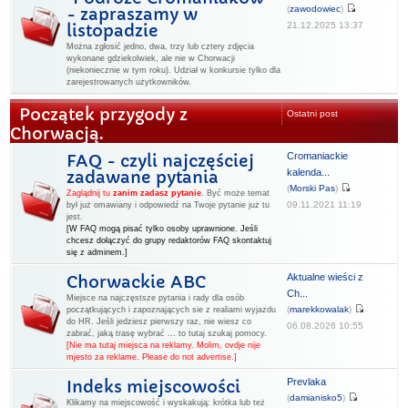
(
zawodowiec
)
- zapraszamy w
21.12.2025 13:37
listopadzie
Można zgłosić jedno, dwa, trzy lub cztery zdjęcia
wykonane gdziekolwiek, ale nie w Chorwacji
(niekoniecznie w tym roku). Udział w konkursie tylko dla
zarejestrowanych użytkowników.
Początek przygody z
Ostatni post
Chorwacją.
Cromaniackie
FAQ - czyli najczęściej
kalenda...
zadawane pytania
(
Morski Pas
)
Zaglądnij tu
zanim zadasz pytanie
.
Być może temat
09.11.2021 11:19
był już omawiany i odpowiedź na Twoje pytanie już tu
jest.
[W FAQ mogą pisać tylko osoby uprawnione. Jeśli
chcesz dołączyć do grupy redaktorów FAQ skontaktuj
się z adminem.]
Aktualne wieści z
Chorwackie ABC
Ch...
Miejsce na najczęstsze pytania i rady dla osób
(
marekkowalak
)
początkujących i zapoznających sie z realiami wyjazdu
do HR. Jeśli jedziesz pierwszy raz, nie wiesz co
06.08.2026 10:55
zabrać, jaką trasę wybrać ... to tutaj szukaj pomocy.
[Nie ma tutaj miejsca na reklamy. Molim, ovdje nije
mjesto za reklame. Please do not advertise.]
Prevlaka
Indeks miejscowości
(
damianisko5
)
Klikamy na miejscowość i wyskakują: krótka lub też