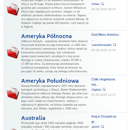
Afryka jest drugim co do wielkości kontynentem. W
(
fofak
)
Afryce są 54 kraje. Prawie jedna trzecia światowych
języków jest używanych w Afryce. Jezioro Wiktoria w
08.08.2026 08:45
Afryce jest największym jeziorem i drugim co do
wielkości jeziorem słodkowodnym na świecie. Nigeria
ma najwyższy na świecie wskaźnik urodzeń bliźniąt. W
Sudanie znajduje się ponad 200 piramid, czyli więcej niż
w Egipcie.
God Bless America -
Ameryka Północna
...
Odkrycie Ameryki – popularne określenie faktu dotarcia
(
marekkowalak
)
Krzysztofa Kolumba do tego kontynentu, w 1492 roku.
W rzeczywistości pierwszymi ludźmi, którzy dotarli do
06.08.2026 12:34
kontynentu amerykańskiego, byli członkowie
społeczności łowieckich, przybyłych z Azji przez
Beringię w czasie zlodowacenia, między 40.000 a
17.000 lat temu. Za pierwszego przedstawiciela
cywilizacji europejskiej, który dotarł do Ameryki na
początku XI wieku, uznaje się wikinga Leifa Erikssona.
Chile i Argentyna
Ameryka Południowa
ma...
Nazwę Ameryki zaproponował w 1507 roku niemiecki
(
Aglaia
)
kartograf, pochodzący z Alzacji, Martin Waldseemüller.
Przypisywał on odkrycie Nowego Świata, jak wówczas
25.05.2026 10:27
określano nowo odkryty ląd, Amerigo Vespucciemu i na
jego cześć nadał mu miano America. Jednym z
najstarszych globusów, na którym pojawiła się nazwa
Ameryka, jest Globus Jagielloński z 1508 roku.
Kraj w Oceanii na
Australia
gr...
W Australii żyje około 1500 rodzajów pająków, 4000
(
piotrf
)
rodzajów mrówek i 350 rodzajów termitów. Australia jest