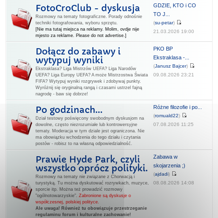
GDZIE, KTO i CO
FotoCroClub - dyskusja
TO J...
Rozmowy na tematy fotograficzne. Porady odnośnie
(
su-petar
)
techniki fotografowania, wyboru sprzętu.
[Nie ma tutaj miejsca na reklamy. Molim, ovdje nije
21.03.2026 19:00
mjesto za reklame. Please do not advertise.]
PKO BP
Dołącz do zabawy i
Ekstraklasa -...
wytypuj wyniki
(
Janusz Bajcer
)
Ekstraklasa? Liga Mistrzów UEFA? Liga Narodów
09.08.2026 23:21
UEFA? Liga Europy UEFA? A może Mistrzostwa Świata
FIFA? Wytypuj wyniki rozgrywek i zdobywaj punkty.
Wyróżnij się oryginalną rangą i czasami ustrzel fajną
nagrodę - baw się dobrze!
Różne filozofie i po...
Po godzinach...
(
romuald22
)
Dział testowy poświęcony swobodnym dyskusjom na
07.08.2026 11:25
dowolne, często niezrozumiałe lub kontrowersyjne
tematy. Moderacja w tym dziale jest ograniczona. Nie
ma obowiązku wchodzenia do tego działu i czytania
postów - robisz to na własną odpowiedzialność.
Zabawa w
Prawie Hyde Park, czyli
skojarzenia ;)
wszystko oprócz polityki.
(
ajdadi
)
Rozmowy na tematy nie związane z Chorwacją i
08.08.2026 14:08
turystyką. Tu można dyskutować rozrywkach, muzyce,
sporcie itp. Można też prowadzić rozmowy
"ogólnotowarzyskie".
Zabronione są dyskusje o
współczesnej, polskiej polityce.
Ale uwaga! Również tu obowiązuje przestrzeganie
regulaminu forum i kulturalne zachowanie!