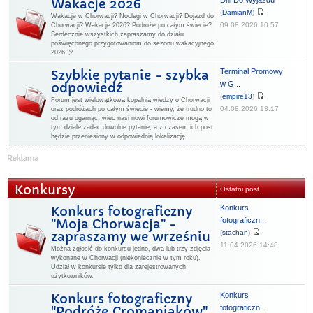
Dni Do Wyjazdu
Wakacje 2026
(
DamianM
)
Wakacje w Chorwacji? Noclegi w Chorwacji? Dojazd do
09.08.2026 10:57
Chorwacji? Wakacje 2026? Podróże po całym świecie?
Serdecznie wszystkich zapraszamy do działu
poświęconego przygotowaniom do sezonu wakacyjnego
2026 ツ
Terminal Promowy
Szybkie pytanie - szybka
w G...
odpowiedź
(
empire13
)
Forum jest wielowątkową kopalnią wiedzy o Chorwacji
04.08.2026 13:17
oraz podróżach po całym świecie - wiemy, że trudno to
od razu ogarnąć, więc nasi nowi forumowicze mogą w
tym dziale zadać dowolne pytanie, a z czasem ich post
będzie przeniesiony w odpowiednią lokalizację.
Konkursy
Ostatni post
Konkurs
Konkurs fotograficzny
fotograficzn...
"Moja Chorwacja" -
(
stachan
)
zapraszamy we wrześniu
11.04.2026 14:48
Można zgłosić do konkursu jedno, dwa lub trzy zdjęcia
wykonane w Chorwacji (niekoniecznie w tym roku).
Udział w konkursie tylko dla zarejestrowanych
użytkowników.
Konkurs
Konkurs fotograficzny
fotograficzn...
"Podróże Cromaniaków"