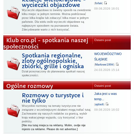
(
fofak
)
wycieczki objazdowe
09.08.2026 16:01
Wycieczki objazdowe to świetny sposób na zwiedzenie
kilku miejsc w jednym terminie. Można podróżować
przez kilka krajów lub zobaczyć kilka miast w jednym
państwie. Dla wielu osób wycieczki objazdowe są
najlepszym sposobem na poznawanie świata.
Zdecydowanie warto z nich korzystać.
Klub cro.pl - spotkania naszej
Ostatni post
społeczności
WOJEWÓDZTWO
Spotkania regionalne,
ŚLĄSKIE
zloty ogólnopolskie,
(
Marlowe1994
)
zbiórki, grille i ogniska
24.03.2026 15:14
Dział przeznaczony do planowania spotkań naszej
społeczności.
Ogólne rozmowy
Ostatni post
Jaka jest u was
Rozmowy o turystyce i
temp...
nie tylko
(
ajdadi
)
Wszystkie rozmowy na tematy turystyczne nie
09.08.2026 16:02
związane z wcześniejszymi działami mogą trafiać tutaj.
Zachowanie się naszych rodaków za granicą, wybór
kraju wakacyjnego wyjazdu, czy korzystać z biur
podróży.
[Nie ma tutaj miejsca na reklamy. Molim, ovdje nije
mjesto za reklame. Please do not advertise.]