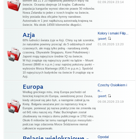
domem dla 21 z 25 najbardziej jadowitych węży na
02.09.2024 23:14
świecie. Oceania obejmuje 14 krajów. Całkowita
populacja kangurów wynosi obecnie prawie 50 milionów.
Nowa Zelandia to jeden z trzech krajów na świecie,
który posiada dwa oficjalne hymny narodowe.
Autostrada nr 1 jest najdłuższą autostradą krajową na
świecie. Ma około 14500 kilometrów długości.
Kolory i smaki Filip...
Azja
(
piotrf
)
60% ludności świata żyje w Azji. Chiny są tak szerokie,
01.08.2026 13:20
że naturalnie powinny przeciąć do 5 oddzielnych stref
czasowych, ale mają tylko jedną - narodową strefę
czasową. Obywatele Singapuru, Korei Południowej i
Japonii mają najwyższe średnie IQ na świecie.
W Azji znajduje się najwyższy punkt na lądzie – Mount
Everest (8848 m n.p.m.) oraz najniżej położony punkt –
wybrzeże Morza Martwego (430,5 m p.p.m.). Spośród
10 najwyższych budynków na świecie 9 znajduje się w
Azji.
Czechy Osiołkiem i
Europa
n...
Według greckiego mitu, imię Europa pochodzi od
(
piotrf
)
fenickiej księżniczki Europa, uwiedzionej przez Zeusa,
kiedy ukrywał się jako byk, a następnie zabrał ją na
09.08.2026 23:19
Kretę. Bułgaria uważana jest za najstarszy kraj w
Europie, ponieważ jej nazwa praktycznie nie zmieniła się
od 641 roku naszej ery. Pałac Buckingham został
zbudowany na miejscu domu publicznego w 1702 roku.
Około 6 milionów lat temu nastąpił kryzys messyński -
podczas tego zdarzenia Morze Śródziemne niemal
całkowicie wyparowało.
Opodal
Relacje wielokrajowe -