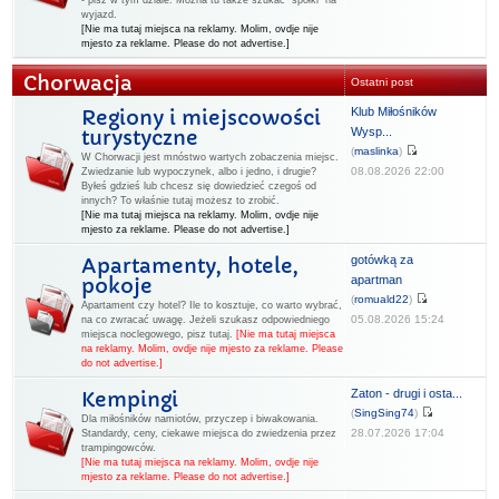
- pisz w tym dziale. Można tu także szukać "spółki" na
wyjazd.
[Nie ma tutaj miejsca na reklamy. Molim, ovdje nije
mjesto za reklame. Please do not advertise.]
Chorwacja
Ostatni post
Klub Miłośników
Regiony i miejscowości
Wysp...
turystyczne
(
maslinka
)
W Chorwacji jest mnóstwo wartych zobaczenia miejsc.
08.08.2026 22:00
Zwiedzanie lub wypoczynek, albo i jedno, i drugie?
Byłeś gdzieś lub chcesz się dowiedzieć czegoś od
innych? To właśnie tutaj możesz to zrobić.
[Nie ma tutaj miejsca na reklamy. Molim, ovdje nije
mjesto za reklame. Please do not advertise.]
gotówką za
Apartamenty, hotele,
apartman
pokoje
(
romuald22
)
Apartament czy hotel? Ile to kosztuje, co warto wybrać,
05.08.2026 15:24
na co zwracać uwagę. Jeżeli szukasz odpowiedniego
miejsca noclegowego, pisz tutaj.
[Nie ma tutaj miejsca
na reklamy. Molim, ovdje nije mjesto za reklame. Please
do not advertise.]
Zaton - drugi i osta...
Kempingi
(
SingSing74
)
Dla miłośników namiotów, przyczep i biwakowania.
28.07.2026 17:04
Standardy, ceny, ciekawe miejsca do zwiedzenia przez
trampingowców.
[Nie ma tutaj miejsca na reklamy. Molim, ovdje nije
mjesto za reklame. Please do not advertise.]