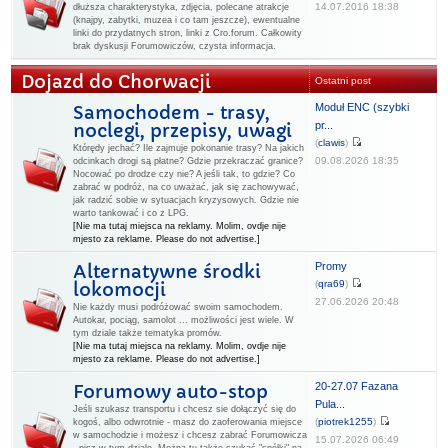
14.07.2016 18:38
dłuższa charakterystyka, zdjęcia, polecane atrakcje
(knajpy, zabytki, muzea i co tam jeszcze), ewentualne
linki do przydatnych stron, linki z Cro.forum. Całkowity
brak dyskusji Forumowiczów, czysta informacja.
Dojazd do Chorwacji
Ostatni post
Moduł ENC (szybki
Samochodem - trasy,
pr...
noclegi, przepisy, uwagi
(
clawis
)
Którędy jechać? Ile zajmuje pokonanie trasy? Na jakich
09.08.2026 18:35
odcinkach drogi są płatne? Gdzie przekraczać granice?
Nocować po drodze czy nie? A jeśli tak, to gdzie? Co
zabrać w podróż, na co uważać, jak się zachowywać,
jak radzić sobie w sytuacjach kryzysowych. Gdzie nie
warto tankować i co z LPG.
[Nie ma tutaj miejsca na reklamy. Molim, ovdje nije
mjesto za reklame. Please do not advertise.]
Promy
Alternatywne środki
(
qra69
)
lokomocji
27.06.2026 20:48
Nie każdy musi podróżować swoim samochodem.
Autokar, pociąg, samolot ... możliwości jest wiele. W
tym dziale także tematyka promów.
[Nie ma tutaj miejsca na reklamy. Molim, ovdje nije
mjesto za reklame. Please do not advertise.]
20-27.07 Fazana
Forumowy auto-stop
Pula...
Jeśli szukasz transportu i chcesz sie dołączyć się do
(
piotrek1255
)
kogoś, albo odwrotnie - masz do zaoferowania miejsce
w samochodzie i możesz i chcesz zabrać Forumowicza
15.07.2026 06:49