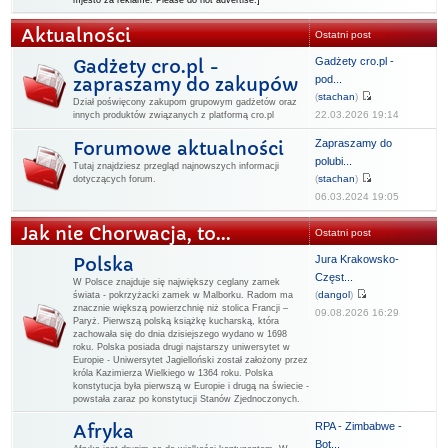
mjesto za reklame. Please do not advertise.]
Aktualności
Ostatni post
Gadżety cro.pl -
Gadżety cro.pl -
pod...
zapraszamy do zakupów
(
stachan
)
Dział poświęcony zakupom grupowym gadżetów oraz
22.03.2026 19:14
innych produktów związanych z platformą cro.pl
Zapraszamy do
Forumowe aktualności
polubi...
Tutaj znajdziesz przegląd najnowszych informacji
(
stachan
)
dotyczących forum.
06.03.2024 19:05
Jak nie Chorwacja, to...
Ostatni post
Jura Krakowsko-
Polska
Częst...
W Polsce znajduje się największy ceglany zamek
(
dangol
)
świata - pokrzyżacki zamek w Malborku. Radom ma
znacznie większą powierzchnię niż stolica Francji –
09.08.2026 16:29
Paryż. Pierwszą polską książkę kucharską, która
zachowała się do dnia dzisiejszego wydano w 1698
roku. Polska posiada drugi najstarszy uniwersytet w
Europie - Uniwersytet Jagielloński został założony przez
króla Kazimierza Wielkiego w 1364 roku. Polska
konstytucja była pierwszą w Europie i drugą na świecie -
powstała zaraz po konstytucji Stanów Zjednoczonych.
RPA - Zimbabwe -
Afryka
Bot...