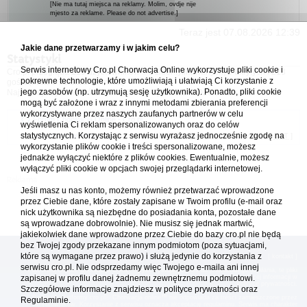
[Nie ma tutaj miejsca na reklamy. Molim, ovdje nije
mjesto za reklame. Please do not advertise.]
Teraz jest 07.08.2026 12:39
Jakie dane przetwarzamy i w jakim celu?
Statystyki
Serwis internetowy Cro.pl Chorwacja Online wykorzystuje pliki cookie i
Cro.pl przegląda
219
użytkowników :: 6 zidentyfikowanych, 0 ukrytych i 213
pokrewne technologie, które umożliwiają i ułatwiają Ci korzystanie z
gości (dane z ostatnich 3 minut)
jego zasobów (np. utrzymują sesję użytkownika). Ponadto, pliki cookie
Najwięcej użytkowników online (
5542
) było 21.04.2026 01:12
mogą być założone i wraz z innymi metodami zbierania preferencji
wykorzystywane przez naszych zaufanych partnerów w celu
Forum Chorwacja Online - Cro.pl
wyświetlenia Ci reklam spersonalizowanych oraz do celów
statystycznych. Korzystając z serwisu wyrażasz jednocześnie zgodę na
Usuń ciasteczka
• Strefa czasowa: UTC + 1 (Polska - czas zimowy) [
DST
]
wykorzystanie plików cookie i treści spersonalizowane, możesz
jednakże wyłączyć niektóre z plików cookies. Ewentualnie, możesz
wyłączyć pliki cookie w opcjach swojej przeglądarki internetowej.
Jeśli masz u nas konto, możemy również przetwarzać wprowadzone
przez Ciebie dane, które zostały zapisane w Twoim profilu (e-mail oraz
nick użytkownika są niezbędne do posiadania konta, pozostałe dane
są wprowadzane dobrowolnie). Nie musisz się jednak martwić,
jakiekolwiek dane wprowadzone przez Ciebie do bazy cro.pl nie będą
bez Twojej zgody przekazane innym podmiotom (poza sytuacjami,
które są wymagane przez prawo) i służą jedynie do korzystania z
[
reklama
] [
kontakt
]
serwisu cro.pl. Nie odsprzedamy więc Twojego e-maila ani innej
Platforma cro.pl© Chorwacja online™ wykorzystuje cookies do prawidłowego działania, te pliki
gromadzą na Twoim komputerze dane ułatwiające korzystanie z serwisu; więcej informacji w
zapisanej w profilu danej żadnemu zewnętrznemu podmiotowi.
polityce prywatności
.
Szczegółowe informacje znajdziesz w
polityce prywatności
oraz
Redakcja platformy cro.pl© Chorwacja online™ nie odpowiada za treści zamieszczone przez
Regulaminie.
użytkowników. Korzystanie z serwisu oznacza akceptację regulaminu. Serwis ma charakter