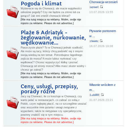
Chorwacja-wrzesień
Pogoda i klimat
(
azrael
)
Wybieracie się do Chorwacji, ale macie wątpliwości
13.07.2026 13:55
odnośnie pogody? Czy nie będzie za zimno lub za
gorąco? Jak inni znieśli chorwacki klimat?
[Nie ma tutaj miejsca na reklamy. Molim, ovdje nije
mjesto za reklame. Please do not advertise.]
Pływanie pontonem
Plaże & Adriatyk -
w ...
żeglowanie, nurkowanie,
(
clawis
)
wędkowanie...
16.07.2026 19:08
Piaszczyste plaże? To w Chorwacji jednak rzadkość.
Ale może są tacy, którzy chcą podzielić się z innymi
swoją wiedzą na ten temat. Potrzebujesz łagodnego
zejścia do morza? A może lubisz nurkować czy
wędkować? Chcesz wypożyczyć łódkę i poznać
Chorwację od strony morza? Albo masz skuter wodny i
chcesz go zabrać?
[Nie ma tutaj miejsca na reklamy. Molim, ovdje nije
mjesto za reklame. Please do not advertise.]
Własnie wróciłem z
Ceny, usługi, przepisy,
m...
porady różne
(
Luki88
)
Jacy są Chorwaci, ile co kosztuje w Chorwacji, czy
31.07.2026 23:21
warto jadać w restauracjach, co zabrać ze sobą z
Polski, czym najlepiej płacić, na co szczególnie uważać
oraz wszystkie inne pytania i uwagi związane z
wyjazdami, także te nietypowe czy specjalistyczne,
powinny znaleźć się w tym miejscu.
[Nie ma tutaj miejsca na reklamy. Molim, ovdje nije
mjesto za reklame. Please do not advertise.]