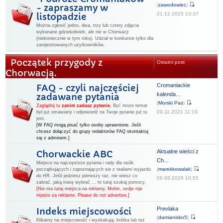
(
zawodowiec
)
- zapraszamy w
21.12.2025 13:37
listopadzie
Można zgłosić jedno, dwa, trzy lub cztery zdjęcia
wykonane gdziekolwiek, ale nie w Chorwacji
(niekoniecznie w tym roku). Udział w konkursie tylko dla
zarejestrowanych użytkowników.
Początek przygody z
Ostatni post
Chorwacją.
Cromaniackie
FAQ - czyli najczęściej
kalenda...
zadawane pytania
(
Morski Pas
)
Zaglądnij tu
zanim zadasz pytanie
.
Być może temat
09.11.2021 11:19
był już omawiany i odpowiedź na Twoje pytanie już tu
jest.
[W FAQ mogą pisać tylko osoby uprawnione. Jeśli
chcesz dołączyć do grupy redaktorów FAQ skontaktuj
się z adminem.]
Aktualne wieści z
Chorwackie ABC
Ch...
Miejsce na najczęstsze pytania i rady dla osób
(
marekkowalak
)
początkujących i zapoznających sie z realiami wyjazdu
do HR. Jeśli jedziesz pierwszy raz, nie wiesz co
06.08.2026 10:55
zabrać, jaką trasę wybrać ... to tutaj szukaj pomocy.
[Nie ma tutaj miejsca na reklamy. Molim, ovdje nije
mjesto za reklame. Please do not advertise.]
Prevlaka
Indeks miejscowości
(
damianisko5
)
Klikamy na miejscowość i wyskakują: krótka lub też