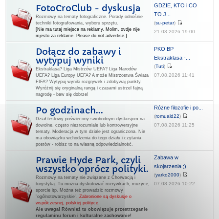
GDZIE, KTO i CO
FotoCroClub - dyskusja
TO J...
Rozmowy na tematy fotograficzne. Porady odnośnie
(
su-petar
)
techniki fotografowania, wyboru sprzętu.
[Nie ma tutaj miejsca na reklamy. Molim, ovdje nije
21.03.2026 19:00
mjesto za reklame. Please do not advertise.]
PKO BP
Dołącz do zabawy i
Ekstraklasa -...
wytypuj wyniki
(
Tuti
)
Ekstraklasa? Liga Mistrzów UEFA? Liga Narodów
07.08.2026 11:41
UEFA? Liga Europy UEFA? A może Mistrzostwa Świata
FIFA? Wytypuj wyniki rozgrywek i zdobywaj punkty.
Wyróżnij się oryginalną rangą i czasami ustrzel fajną
nagrodę - baw się dobrze!
Różne filozofie i po...
Po godzinach...
(
romuald22
)
Dział testowy poświęcony swobodnym dyskusjom na
07.08.2026 11:25
dowolne, często niezrozumiałe lub kontrowersyjne
tematy. Moderacja w tym dziale jest ograniczona. Nie
ma obowiązku wchodzenia do tego działu i czytania
postów - robisz to na własną odpowiedzialność.
Zabawa w
Prawie Hyde Park, czyli
skojarzenia ;)
wszystko oprócz polityki.
(
yarko2000
)
Rozmowy na tematy nie związane z Chorwacją i
07.08.2026 10:22
turystyką. Tu można dyskutować rozrywkach, muzyce,
sporcie itp. Można też prowadzić rozmowy
"ogólnotowarzyskie".
Zabronione są dyskusje o
współczesnej, polskiej polityce.
Ale uwaga! Również tu obowiązuje przestrzeganie
regulaminu forum i kulturalne zachowanie!