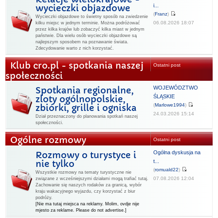
i...
wycieczki objazdowe
(
Franz
)
Wycieczki objazdowe to świetny sposób na zwiedzenie
06.08.2026 18:07
kilku miejsc w jednym terminie. Można podróżować
przez kilka krajów lub zobaczyć kilka miast w jednym
państwie. Dla wielu osób wycieczki objazdowe są
najlepszym sposobem na poznawanie świata.
Zdecydowanie warto z nich korzystać.
Klub cro.pl - spotkania naszej
Ostatni post
społeczności
WOJEWÓDZTWO
Spotkania regionalne,
ŚLĄSKIE
zloty ogólnopolskie,
(
Marlowe1994
)
zbiórki, grille i ogniska
24.03.2026 15:14
Dział przeznaczony do planowania spotkań naszej
społeczności.
Ogólne rozmowy
Ostatni post
Ogólna dyskusja na
Rozmowy o turystyce i
t...
nie tylko
(
romuald22
)
Wszystkie rozmowy na tematy turystyczne nie
07.08.2026 12:04
związane z wcześniejszymi działami mogą trafiać tutaj.
Zachowanie się naszych rodaków za granicą, wybór
kraju wakacyjnego wyjazdu, czy korzystać z biur
podróży.
[Nie ma tutaj miejsca na reklamy. Molim, ovdje nije
mjesto za reklame. Please do not advertise.]