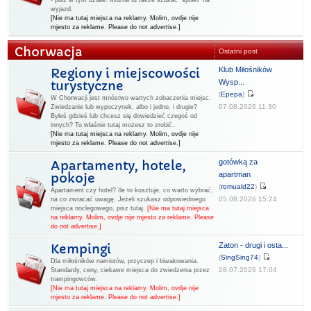
- pisz w tym dziale. Można tu także szukać "spółki" na
wyjazd.
[Nie ma tutaj miejsca na reklamy. Molim, ovdje nije
mjesto za reklame. Please do not advertise.]
Chorwacja
Ostatni post
Klub Miłośników
Regiony i miejscowości
Wysp...
turystyczne
(
Epepa
)
W Chorwacji jest mnóstwo wartych zobaczenia miejsc.
07.08.2026 11:30
Zwiedzanie lub wypoczynek, albo i jedno, i drugie?
Byłeś gdzieś lub chcesz się dowiedzieć czegoś od
innych? To właśnie tutaj możesz to zrobić.
[Nie ma tutaj miejsca na reklamy. Molim, ovdje nije
mjesto za reklame. Please do not advertise.]
gotówką za
Apartamenty, hotele,
apartman
pokoje
(
romuald22
)
Apartament czy hotel? Ile to kosztuje, co warto wybrać,
05.08.2026 15:24
na co zwracać uwagę. Jeżeli szukasz odpowiedniego
miejsca noclegowego, pisz tutaj.
[Nie ma tutaj miejsca
na reklamy. Molim, ovdje nije mjesto za reklame. Please
do not advertise.]
Zaton - drugi i osta...
Kempingi
(
SingSing74
)
Dla miłośników namiotów, przyczep i biwakowania.
28.07.2026 17:04
Standardy, ceny, ciekawe miejsca do zwiedzenia przez
trampingowców.
[Nie ma tutaj miejsca na reklamy. Molim, ovdje nije
mjesto za reklame. Please do not advertise.]