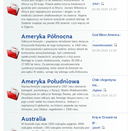
Afryka jest drugim co do wielkości kontynentem. W
(
PAP
)
Afryce są 54 kraje. Prawie jedna trzecia światowych
języków jest używanych w Afryce. Jezioro Wiktoria w
04.08.2026 15:30
Afryce jest największym jeziorem i drugim co do
wielkości jeziorem słodkowodnym na świecie. Nigeria
ma najwyższy na świecie wskaźnik urodzeń bliźniąt. W
Sudanie znajduje się ponad 200 piramid, czyli więcej niż
w Egipcie.
God Bless America -
Ameryka Północna
...
Odkrycie Ameryki – popularne określenie faktu dotarcia
(
marekkowalak
)
Krzysztofa Kolumba do tego kontynentu, w 1492 roku.
W rzeczywistości pierwszymi ludźmi, którzy dotarli do
06.08.2026 12:34
kontynentu amerykańskiego, byli członkowie
społeczności łowieckich, przybyłych z Azji przez
Beringię w czasie zlodowacenia, między 40.000 a
17.000 lat temu. Za pierwszego przedstawiciela
cywilizacji europejskiej, który dotarł do Ameryki na
początku XI wieku, uznaje się wikinga Leifa Erikssona.
Chile i Argentyna
Ameryka Południowa
ma...
Nazwę Ameryki zaproponował w 1507 roku niemiecki
(
Aglaia
)
kartograf, pochodzący z Alzacji, Martin Waldseemüller.
Przypisywał on odkrycie Nowego Świata, jak wówczas
25.05.2026 10:27
określano nowo odkryty ląd, Amerigo Vespucciemu i na
jego cześć nadał mu miano America. Jednym z
najstarszych globusów, na którym pojawiła się nazwa
Ameryka, jest Globus Jagielloński z 1508 roku.
Kraj w Oceanii na
Australia
gr...
W Australii żyje około 1500 rodzajów pająków, 4000
(
piotrf
)
rodzajów mrówek i 350 rodzajów termitów. Australia jest