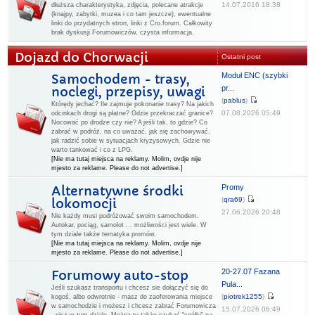
14.07.2016 18:38
dłuższa charakterystyka, zdjęcia, polecane atrakcje
(knajpy, zabytki, muzea i co tam jeszcze), ewentualne
linki do przydatnych stron, linki z Cro.forum. Całkowity
brak dyskusji Forumowiczów, czysta informacja.
Dojazd do Chorwacji
Ostatni post
Moduł ENC (szybki
Samochodem - trasy,
pr...
noclegi, przepisy, uwagi
(
pablus
)
Którędy jechać? Ile zajmuje pokonanie trasy? Na jakich
07.08.2026 05:49
odcinkach drogi są płatne? Gdzie przekraczać granice?
Nocować po drodze czy nie? A jeśli tak, to gdzie? Co
zabrać w podróż, na co uważać, jak się zachowywać,
jak radzić sobie w sytuacjach kryzysowych. Gdzie nie
warto tankować i co z LPG.
[Nie ma tutaj miejsca na reklamy. Molim, ovdje nije
mjesto za reklame. Please do not advertise.]
Promy
Alternatywne środki
(
qra69
)
lokomocji
27.06.2026 20:48
Nie każdy musi podróżować swoim samochodem.
Autokar, pociąg, samolot ... możliwości jest wiele. W
tym dziale także tematyka promów.
[Nie ma tutaj miejsca na reklamy. Molim, ovdje nije
mjesto za reklame. Please do not advertise.]
20-27.07 Fazana
Forumowy auto-stop
Pula...
Jeśli szukasz transportu i chcesz sie dołączyć się do
(
piotrek1255
)
kogoś, albo odwrotnie - masz do zaoferowania miejsce
w samochodzie i możesz i chcesz zabrać Forumowicza
15.07.2026 06:49