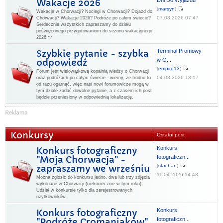
Dni Do Wyjazdu
Wakacje 2026
(
marsyn
)
Wakacje w Chorwacji? Noclegi w Chorwacji? Dojazd do
07.08.2026 07:47
Chorwacji? Wakacje 2026? Podróże po całym świecie?
Serdecznie wszystkich zapraszamy do działu
poświęconego przygotowaniom do sezonu wakacyjnego
2026 ツ
Terminal Promowy
Szybkie pytanie - szybka
w G...
odpowiedź
(
empire13
)
Forum jest wielowątkową kopalnią wiedzy o Chorwacji
04.08.2026 13:17
oraz podróżach po całym świecie - wiemy, że trudno to
od razu ogarnąć, więc nasi nowi forumowicze mogą w
tym dziale zadać dowolne pytanie, a z czasem ich post
będzie przeniesiony w odpowiednią lokalizację.
Konkursy
Ostatni post
Konkurs
Konkurs fotograficzny
fotograficzn...
"Moja Chorwacja" -
(
stachan
)
zapraszamy we wrześniu
11.04.2026 14:48
Można zgłosić do konkursu jedno, dwa lub trzy zdjęcia
wykonane w Chorwacji (niekoniecznie w tym roku).
Udział w konkursie tylko dla zarejestrowanych
użytkowników.
Konkurs
Konkurs fotograficzny
fotograficzn...
"Podróże Cromaniaków"