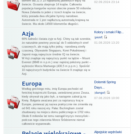
domem dla 21 z 25 najbardziej jadowitych węży na
02.09.2024 23:14
świecie. Oceania obejmuje 14 krajów. Całkowita
populacja kangurów wynosi obecnie prawie 50 milionów.
Nowa Zelandia to jeden z trzech krajów na świecie,
który posiada dwa oficjalne hymny narodowe.
Autostrada nr 1 jest najdłuższą autostradą krajową na
świecie. Ma około 14500 kilometrów długości.
Kolory i smaki Filip...
Azja
(
piotrf
)
60% ludności świata żyje w Azji. Chiny są tak szerokie,
01.08.2026 13:20
że naturalnie powinny przeciąć do 5 oddzielnych stref
czasowych, ale mają tylko jedną - narodową strefę
czasową. Obywatele Singapuru, Korei Południowej i
Japonii mają najwyższe średnie IQ na świecie.
W Azji znajduje się najwyższy punkt na lądzie – Mount
Everest (8848 m n.p.m.) oraz najniżej położony punkt –
wybrzeże Morza Martwego (430,5 m p.p.m.). Spośród
10 najwyższych budynków na świecie 9 znajduje się w
Azji.
Dolomiti Spring
Europa
Days...
Według greckiego mitu, imię Europa pochodzi od
(
dangol
)
fenickiej księżniczki Europa, uwiedzionej przez Zeusa,
kiedy ukrywał się jako byk, a następnie zabrał ją na
07.08.2026 10:00
Kretę. Bułgaria uważana jest za najstarszy kraj w
Europie, ponieważ jej nazwa praktycznie nie zmieniła się
od 641 roku naszej ery. Pałac Buckingham został
zbudowany na miejscu domu publicznego w 1702 roku.
Około 6 milionów lat temu nastąpił kryzys messyński -
podczas tego zdarzenia Morze Śródziemne niemal
całkowicie wyparowało.
Alpejskie wędrówki
Relacje wielokrajowe -