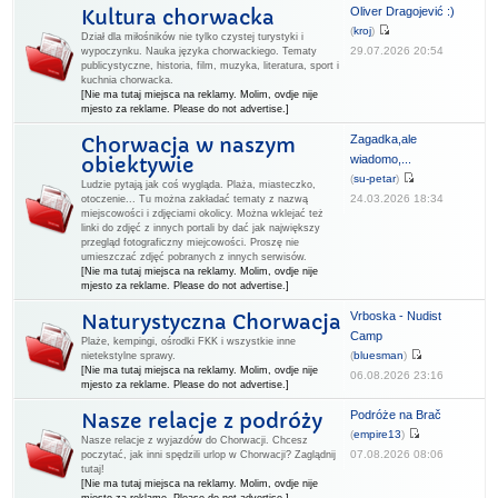
Oliver Dragojević :)
Kultura chorwacka
(
kroj
)
Dział dla miłośników nie tylko czystej turystyki i
29.07.2026 20:54
wypoczynku. Nauka języka chorwackiego. Tematy
publicystyczne, historia, film, muzyka, literatura, sport i
kuchnia chorwacka.
[Nie ma tutaj miejsca na reklamy. Molim, ovdje nije
mjesto za reklame. Please do not advertise.]
Zagadka,ale
Chorwacja w naszym
wiadomo,...
obiektywie
(
su-petar
)
Ludzie pytają jak coś wygląda. Plaża, miasteczko,
24.03.2026 18:34
otoczenie... Tu można zakładać tematy z nazwą
miejscowości i zdjęciami okolicy. Można wklejać też
linki do zdjęć z innych portali by dać jak największy
przegląd fotograficzny miejcowości. Proszę nie
umieszczać zdjęć pobranych z innych serwisów.
[Nie ma tutaj miejsca na reklamy. Molim, ovdje nije
mjesto za reklame. Please do not advertise.]
Vrboska - Nudist
Naturystyczna Chorwacja
Camp
Plaże, kempingi, ośrodki FKK i wszystkie inne
(
bluesman
)
nietekstylne sprawy.
[Nie ma tutaj miejsca na reklamy. Molim, ovdje nije
06.08.2026 23:16
mjesto za reklame. Please do not advertise.]
Podróże na Brač
Nasze relacje z podróży
(
empire13
)
Nasze relacje z wyjazdów do Chorwacji. Chcesz
07.08.2026 08:06
poczytać, jak inni spędzili urlop w Chorwacji? Zaglądnij
tutaj!
[Nie ma tutaj miejsca na reklamy. Molim, ovdje nije