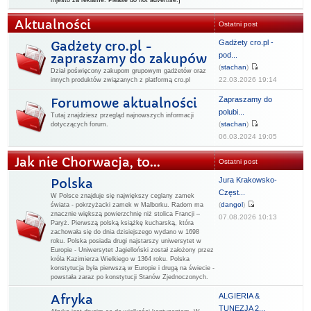
mjesto za reklame. Please do not advertise.]
Aktualności
Ostatni post
Gadżety cro.pl -
Gadżety cro.pl -
pod...
zapraszamy do zakupów
(
stachan
)
Dział poświęcony zakupom grupowym gadżetów oraz
22.03.2026 19:14
innych produktów związanych z platformą cro.pl
Zapraszamy do
Forumowe aktualności
polubi...
Tutaj znajdziesz przegląd najnowszych informacji
(
stachan
)
dotyczących forum.
06.03.2024 19:05
Jak nie Chorwacja, to...
Ostatni post
Jura Krakowsko-
Polska
Częst...
W Polsce znajduje się największy ceglany zamek
(
dangol
)
świata - pokrzyżacki zamek w Malborku. Radom ma
znacznie większą powierzchnię niż stolica Francji –
07.08.2026 10:13
Paryż. Pierwszą polską książkę kucharską, która
zachowała się do dnia dzisiejszego wydano w 1698
roku. Polska posiada drugi najstarszy uniwersytet w
Europie - Uniwersytet Jagielloński został założony przez
króla Kazimierza Wielkiego w 1364 roku. Polska
konstytucja była pierwszą w Europie i drugą na świecie -
powstała zaraz po konstytucji Stanów Zjednoczonych.
ALGIERIA &
Afryka
TUNEZJA 2...