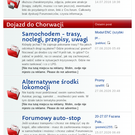
14.07.2016 18:38
dłuższa charakterystyka, zdjęcia, polecane atrakcje
(knajpy, zabytki, muzea i co tam jeszcze), ewentualne
linki do przydatnych stron, linki z Cro.forum. Całkowity
brak dyskusji Forumowiczów, czysta informacja.
Dojazd do Chorwacji
Ostatni post
Moduł ENC (szybki
Samochodem - trasy,
pr...
noclegi, przepisy, uwagi
(
pablus
)
Którędy jechać? Ile zajmuje pokonanie trasy? Na jakich
07.08.2026 05:49
odcinkach drogi są płatne? Gdzie przekraczać granice?
Nocować po drodze czy nie? A jeśli tak, to gdzie? Co
zabrać w podróż, na co uważać, jak się zachowywać,
jak radzić sobie w sytuacjach kryzysowych. Gdzie nie
warto tankować i co z LPG.
[Nie ma tutaj miejsca na reklamy. Molim, ovdje nije
mjesto za reklame. Please do not advertise.]
Promy
Alternatywne środki
(
qra69
)
lokomocji
27.06.2026 20:48
Nie każdy musi podróżować swoim samochodem.
Autokar, pociąg, samolot ... możliwości jest wiele. W
tym dziale także tematyka promów.
[Nie ma tutaj miejsca na reklamy. Molim, ovdje nije
mjesto za reklame. Please do not advertise.]
20-27.07 Fazana
Forumowy auto-stop
Pula...
Jeśli szukasz transportu i chcesz sie dołączyć się do
(
piotrek1255
)
kogoś, albo odwrotnie - masz do zaoferowania miejsce
w samochodzie i możesz i chcesz zabrać Forumowicza
15.07.2026 06:49