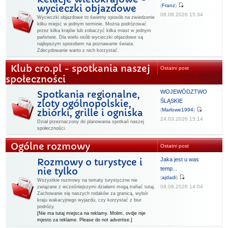
(
Franz
)
wycieczki objazdowe
08.08.2026 15:34
Wycieczki objazdowe to świetny sposób na zwiedzenie
kilku miejsc w jednym terminie. Można podróżować
przez kilka krajów lub zobaczyć kilka miast w jednym
państwie. Dla wielu osób wycieczki objazdowe są
najlepszym sposobem na poznawanie świata.
Zdecydowanie warto z nich korzystać.
Klub cro.pl - spotkania naszej
Ostatni post
społeczności
WOJEWÓDZTWO
Spotkania regionalne,
ŚLĄSKIE
zloty ogólnopolskie,
(
Marlowe1994
)
zbiórki, grille i ogniska
24.03.2026 15:14
Dział przeznaczony do planowania spotkań naszej
społeczności.
Ogólne rozmowy
Ostatni post
Jaka jest u was
Rozmowy o turystyce i
temp...
nie tylko
(
ajdadi
)
Wszystkie rozmowy na tematy turystyczne nie
08.08.2026 14:04
związane z wcześniejszymi działami mogą trafiać tutaj.
Zachowanie się naszych rodaków za granicą, wybór
kraju wakacyjnego wyjazdu, czy korzystać z biur
podróży.
[Nie ma tutaj miejsca na reklamy. Molim, ovdje nije
mjesto za reklame. Please do not advertise.]