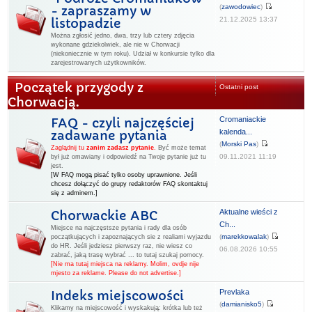
(
zawodowiec
)
- zapraszamy w
21.12.2025 13:37
listopadzie
Można zgłosić jedno, dwa, trzy lub cztery zdjęcia
wykonane gdziekolwiek, ale nie w Chorwacji
(niekoniecznie w tym roku). Udział w konkursie tylko dla
zarejestrowanych użytkowników.
Początek przygody z
Ostatni post
Chorwacją.
Cromaniackie
FAQ - czyli najczęściej
kalenda...
zadawane pytania
(
Morski Pas
)
Zaglądnij tu
zanim zadasz pytanie
.
Być może temat
09.11.2021 11:19
był już omawiany i odpowiedź na Twoje pytanie już tu
jest.
[W FAQ mogą pisać tylko osoby uprawnione. Jeśli
chcesz dołączyć do grupy redaktorów FAQ skontaktuj
się z adminem.]
Aktualne wieści z
Chorwackie ABC
Ch...
Miejsce na najczęstsze pytania i rady dla osób
(
marekkowalak
)
początkujących i zapoznających sie z realiami wyjazdu
do HR. Jeśli jedziesz pierwszy raz, nie wiesz co
06.08.2026 10:55
zabrać, jaką trasę wybrać ... to tutaj szukaj pomocy.
[Nie ma tutaj miejsca na reklamy. Molim, ovdje nije
mjesto za reklame. Please do not advertise.]
Prevlaka
Indeks miejscowości
(
damianisko5
)
Klikamy na miejscowość i wyskakują: krótka lub też