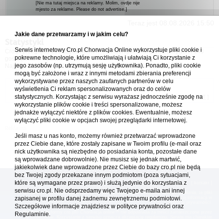
[Nie ma tutaj miejsca na reklamy. Molim, ovdje nije
mjesto za reklame. Please do not advertise.]
Teraz jest 08.08.2026 15:50
Jakie dane przetwarzamy i w jakim celu?
Statystyki
Serwis internetowy Cro.pl Chorwacja Online wykorzystuje pliki cookie i
Cro.pl przegląda
153
użytkowników :: 5 zidentyfikowanych, 0 ukrytych i 148
pokrewne technologie, które umożliwiają i ułatwiają Ci korzystanie z
gości (dane z ostatnich 3 minut)
jego zasobów (np. utrzymują sesję użytkownika). Ponadto, pliki cookie
Najwięcej użytkowników online (
5542
) było 21.04.2026 01:12
mogą być założone i wraz z innymi metodami zbierania preferencji
wykorzystywane przez naszych zaufanych partnerów w celu
Forum Chorwacja Online - Cro.pl
wyświetlenia Ci reklam spersonalizowanych oraz do celów
statystycznych. Korzystając z serwisu wyrażasz jednocześnie zgodę na
Usuń ciasteczka
• Strefa czasowa: UTC + 1 (Polska - czas zimowy) [
DST
]
wykorzystanie plików cookie i treści spersonalizowane, możesz
jednakże wyłączyć niektóre z plików cookies. Ewentualnie, możesz
wyłączyć pliki cookie w opcjach swojej przeglądarki internetowej.
Jeśli masz u nas konto, możemy również przetwarzać wprowadzone
przez Ciebie dane, które zostały zapisane w Twoim profilu (e-mail oraz
nick użytkownika są niezbędne do posiadania konta, pozostałe dane
są wprowadzane dobrowolnie). Nie musisz się jednak martwić,
jakiekolwiek dane wprowadzone przez Ciebie do bazy cro.pl nie będą
bez Twojej zgody przekazane innym podmiotom (poza sytuacjami,
które są wymagane przez prawo) i służą jedynie do korzystania z
[
reklama
] [
kontakt
]
serwisu cro.pl. Nie odsprzedamy więc Twojego e-maila ani innej
Platforma cro.pl© Chorwacja online™ wykorzystuje cookies do prawidłowego działania, te pliki
gromadzą na Twoim komputerze dane ułatwiające korzystanie z serwisu; więcej informacji w
zapisanej w profilu danej żadnemu zewnętrznemu podmiotowi.
polityce prywatności
.
Szczegółowe informacje znajdziesz w
polityce prywatności
oraz
Redakcja platformy cro.pl© Chorwacja online™ nie odpowiada za treści zamieszczone przez
Regulaminie.
użytkowników. Korzystanie z serwisu oznacza akceptację regulaminu. Serwis ma charakter