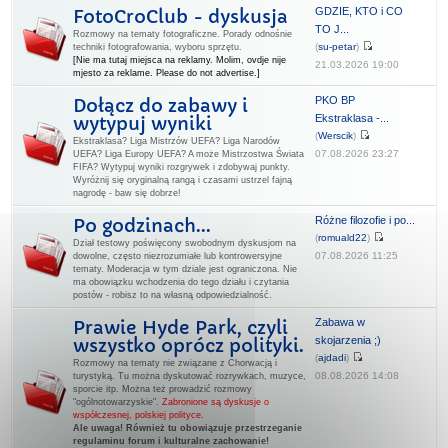
GDZIE, KTO i CO
FotoCroClub - dyskusja
TO J...
Rozmowy na tematy fotograficzne. Porady odnośnie
(
su-petar
)
techniki fotografowania, wyboru sprzętu.
[Nie ma tutaj miejsca na reklamy. Molim, ovdje nije
21.03.2026 19:00
mjesto za reklame. Please do not advertise.]
PKO BP
Dołącz do zabawy i
Ekstraklasa -...
wytypuj wyniki
(
Werscik
)
Ekstraklasa? Liga Mistrzów UEFA? Liga Narodów
07.08.2026 23:27
UEFA? Liga Europy UEFA? A może Mistrzostwa Świata
FIFA? Wytypuj wyniki rozgrywek i zdobywaj punkty.
Wyróżnij się oryginalną rangą i czasami ustrzel fajną
nagrodę - baw się dobrze!
Różne filozofie i po...
Po godzinach...
(
romuald22
)
Dział testowy poświęcony swobodnym dyskusjom na
07.08.2026 11:25
dowolne, często niezrozumiałe lub kontrowersyjne
tematy. Moderacja w tym dziale jest ograniczona. Nie
ma obowiązku wchodzenia do tego działu i czytania
postów - robisz to na własną odpowiedzialność.
Zabawa w
Prawie Hyde Park, czyli
skojarzenia ;)
wszystko oprócz polityki.
(
ajdadi
)
Rozmowy na tematy nie związane z Chorwacją i
08.08.2026 14:08
turystyką. Tu można dyskutować rozrywkach, muzyce,
sporcie itp. Można też prowadzić rozmowy
"ogólnotowarzyskie".
Zabronione są dyskusje o
współczesnej, polskiej polityce.
Ale uwaga! Również tu obowiązuje przestrzeganie
regulaminu forum i kulturalne zachowanie!