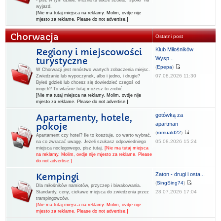
- pisz w tym dziale. Można tu także szukać "spółki" na
wyjazd.
[Nie ma tutaj miejsca na reklamy. Molim, ovdje nije
mjesto za reklame. Please do not advertise.]
Chorwacja
Ostatni post
Klub Miłośników
Regiony i miejscowości
Wysp...
turystyczne
(
Epepa
)
W Chorwacji jest mnóstwo wartych zobaczenia miejsc.
07.08.2026 11:30
Zwiedzanie lub wypoczynek, albo i jedno, i drugie?
Byłeś gdzieś lub chcesz się dowiedzieć czegoś od
innych? To właśnie tutaj możesz to zrobić.
[Nie ma tutaj miejsca na reklamy. Molim, ovdje nije
mjesto za reklame. Please do not advertise.]
gotówką za
Apartamenty, hotele,
apartman
pokoje
(
romuald22
)
Apartament czy hotel? Ile to kosztuje, co warto wybrać,
05.08.2026 15:24
na co zwracać uwagę. Jeżeli szukasz odpowiedniego
miejsca noclegowego, pisz tutaj.
[Nie ma tutaj miejsca
na reklamy. Molim, ovdje nije mjesto za reklame. Please
do not advertise.]
Zaton - drugi i osta...
Kempingi
(
SingSing74
)
Dla miłośników namiotów, przyczep i biwakowania.
28.07.2026 17:04
Standardy, ceny, ciekawe miejsca do zwiedzenia przez
trampingowców.
[Nie ma tutaj miejsca na reklamy. Molim, ovdje nije
mjesto za reklame. Please do not advertise.]