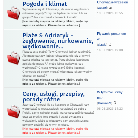
Chorwacja-wrzesień
Pogoda i klimat
(
azrael
)
Wybieracie się do Chorwacji, ale macie wątpliwości
13.07.2026 13:55
odnośnie pogody? Czy nie będzie za zimno lub za
gorąco? Jak inni znieśli chorwacki klimat?
[Nie ma tutaj miejsca na reklamy. Molim, ovdje nije
mjesto za reklame. Please do not advertise.]
Pływanie pontonem
Plaże & Adriatyk -
w ...
żeglowanie, nurkowanie,
(
clawis
)
wędkowanie...
16.07.2026 19:08
Piaszczyste plaże? To w Chorwacji jednak rzadkość.
Ale może są tacy, którzy chcą podzielić się z innymi
swoją wiedzą na ten temat. Potrzebujesz łagodnego
zejścia do morza? A może lubisz nurkować czy
wędkować? Chcesz wypożyczyć łódkę i poznać
Chorwację od strony morza? Albo masz skuter wodny i
chcesz go zabrać?
[Nie ma tutaj miejsca na reklamy. Molim, ovdje nije
mjesto za reklame. Please do not advertise.]
W tym roku ceny
Ceny, usługi, przepisy,
ostr...
porady różne
(
DamianM
)
Jacy są Chorwaci, ile co kosztuje w Chorwacji, czy
08.08.2026 14:23
warto jadać w restauracjach, co zabrać ze sobą z
Polski, czym najlepiej płacić, na co szczególnie uważać
oraz wszystkie inne pytania i uwagi związane z
wyjazdami, także te nietypowe czy specjalistyczne,
powinny znaleźć się w tym miejscu.
[Nie ma tutaj miejsca na reklamy. Molim, ovdje nije
mjesto za reklame. Please do not advertise.]