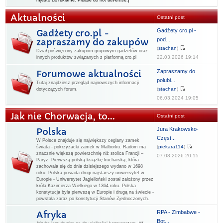
mjesto za reklame. Please do not advertise.]
Aktualności
Ostatni post
Gadżety cro.pl -
Gadżety cro.pl -
pod...
zapraszamy do zakupów
(
stachan
)
Dział poświęcony zakupom grupowym gadżetów oraz
22.03.2026 19:14
innych produktów związanych z platformą cro.pl
Zapraszamy do
Forumowe aktualności
polubi...
Tutaj znajdziesz przegląd najnowszych informacji
(
stachan
)
dotyczących forum.
06.03.2024 19:05
Jak nie Chorwacja, to...
Ostatni post
Jura Krakowsko-
Polska
Częst...
W Polsce znajduje się największy ceglany zamek
(
piekara114
)
świata - pokrzyżacki zamek w Malborku. Radom ma
znacznie większą powierzchnię niż stolica Francji –
07.08.2026 20:15
Paryż. Pierwszą polską książkę kucharską, która
zachowała się do dnia dzisiejszego wydano w 1698
roku. Polska posiada drugi najstarszy uniwersytet w
Europie - Uniwersytet Jagielloński został założony przez
króla Kazimierza Wielkiego w 1364 roku. Polska
konstytucja była pierwszą w Europie i drugą na świecie -
powstała zaraz po konstytucji Stanów Zjednoczonych.
RPA - Zimbabwe -
Afryka
Bot...