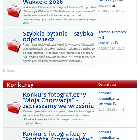
Dni Do Wyjazdu
Wakacje 2026
(
marsyn
)
Wakacje w Chorwacji? Noclegi w Chorwacji? Dojazd do
07.08.2026 07:47
Chorwacji? Wakacje 2026? Podróże po całym świecie?
Serdecznie wszystkich zapraszamy do działu
poświęconego przygotowaniom do sezonu wakacyjnego
2026 ツ
Terminal Promowy
Szybkie pytanie - szybka
w G...
odpowiedź
(
empire13
)
Forum jest wielowątkową kopalnią wiedzy o Chorwacji
04.08.2026 13:17
oraz podróżach po całym świecie - wiemy, że trudno to
od razu ogarnąć, więc nasi nowi forumowicze mogą w
tym dziale zadać dowolne pytanie, a z czasem ich post
będzie przeniesiony w odpowiednią lokalizację.
Konkursy
Ostatni post
Konkurs
Konkurs fotograficzny
fotograficzn...
"Moja Chorwacja" -
(
stachan
)
zapraszamy we wrześniu
11.04.2026 14:48
Można zgłosić do konkursu jedno, dwa lub trzy zdjęcia
wykonane w Chorwacji (niekoniecznie w tym roku).
Udział w konkursie tylko dla zarejestrowanych
użytkowników.
Konkurs
Konkurs fotograficzny
fotograficzn...
"Podróże Cromaniaków"