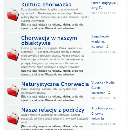
Oliver Dragojević :)
Kultura chorwacka
(
kroj
)
Dział dla miłośników nie tylko czystej turystyki i
29.07.2026 20:54
wypoczynku. Nauka języka chorwackiego. Tematy
publicystyczne, historia, film, muzyka, literatura, sport i
kuchnia chorwacka.
[Nie ma tutaj miejsca na reklamy. Molim, ovdje nije
mjesto za reklame. Please do not advertise.]
Zagadka,ale
Chorwacja w naszym
wiadomo,...
obiektywie
(
su-petar
)
Ludzie pytają jak coś wygląda. Plaża, miasteczko,
24.03.2026 18:34
otoczenie... Tu można zakładać tematy z nazwą
miejscowości i zdjęciami okolicy. Można wklejać też
linki do zdjęć z innych portali by dać jak największy
przegląd fotograficzny miejcowości. Proszę nie
umieszczać zdjęć pobranych z innych serwisów.
[Nie ma tutaj miejsca na reklamy. Molim, ovdje nije
mjesto za reklame. Please do not advertise.]
Vrboska - Nudist
Naturystyczna Chorwacja
Camp
Plaże, kempingi, ośrodki FKK i wszystkie inne
(
bluesman
)
nietekstylne sprawy.
[Nie ma tutaj miejsca na reklamy. Molim, ovdje nije
06.08.2026 23:16
mjesto za reklame. Please do not advertise.]
Truchtem przez
Nasze relacje z podróży
Chorw...
Nasze relacje z wyjazdów do Chorwacji. Chcesz
(
fofak
)
poczytać, jak inni spędzili urlop w Chorwacji? Zaglądnij
tutaj!
08.08.2026 08:46
[Nie ma tutaj miejsca na reklamy. Molim, ovdje nije