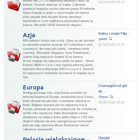
domem dla 21 z 25 najbardziej jadowitych węży na
02.09.2024 23:14
świecie. Oceania obejmuje 14 krajów. Całkowita
populacja kangurów wynosi obecnie prawie 50 milionów.
Nowa Zelandia to jeden z trzech krajów na świecie,
który posiada dwa oficjalne hymny narodowe.
Autostrada nr 1 jest najdłuższą autostradą krajową na
świecie. Ma około 14500 kilometrów długości.
Kolory i smaki Filip...
Azja
(
piotrf
)
60% ludności świata żyje w Azji. Chiny są tak szerokie,
01.08.2026 13:20
że naturalnie powinny przeciąć do 5 oddzielnych stref
czasowych, ale mają tylko jedną - narodową strefę
czasową. Obywatele Singapuru, Korei Południowej i
Japonii mają najwyższe średnie IQ na świecie.
W Azji znajduje się najwyższy punkt na lądzie – Mount
Everest (8848 m n.p.m.) oraz najniżej położony punkt –
wybrzeże Morza Martwego (430,5 m p.p.m.). Spośród
10 najwyższych budynków na świecie 9 znajduje się w
Azji.
Czarnogóra od gór
Europa
do...
Według greckiego mitu, imię Europa pochodzi od
(
Franz
)
fenickiej księżniczki Europa, uwiedzionej przez Zeusa,
kiedy ukrywał się jako byk, a następnie zabrał ją na
08.08.2026 15:42
Kretę. Bułgaria uważana jest za najstarszy kraj w
Europie, ponieważ jej nazwa praktycznie nie zmieniła się
od 641 roku naszej ery. Pałac Buckingham został
zbudowany na miejscu domu publicznego w 1702 roku.
Około 6 milionów lat temu nastąpił kryzys messyński -
podczas tego zdarzenia Morze Śródziemne niemal
całkowicie wyparowało.
Opodal
Relacje wielokrajowe -