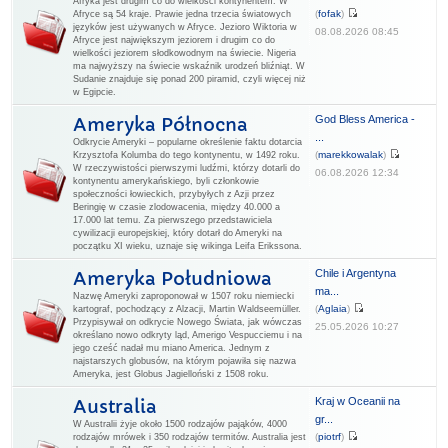
Afryka jest drugim co do wielkości kontynentem. W
(
fofak
)
Afryce są 54 kraje. Prawie jedna trzecia światowych
języków jest używanych w Afryce. Jezioro Wiktoria w
08.08.2026 08:45
Afryce jest największym jeziorem i drugim co do
wielkości jeziorem słodkowodnym na świecie. Nigeria
ma najwyższy na świecie wskaźnik urodzeń bliźniąt. W
Sudanie znajduje się ponad 200 piramid, czyli więcej niż
w Egipcie.
God Bless America -
Ameryka Północna
...
Odkrycie Ameryki – popularne określenie faktu dotarcia
(
marekkowalak
)
Krzysztofa Kolumba do tego kontynentu, w 1492 roku.
W rzeczywistości pierwszymi ludźmi, którzy dotarli do
06.08.2026 12:34
kontynentu amerykańskiego, byli członkowie
społeczności łowieckich, przybyłych z Azji przez
Beringię w czasie zlodowacenia, między 40.000 a
17.000 lat temu. Za pierwszego przedstawiciela
cywilizacji europejskiej, który dotarł do Ameryki na
początku XI wieku, uznaje się wikinga Leifa Erikssona.
Chile i Argentyna
Ameryka Południowa
ma...
Nazwę Ameryki zaproponował w 1507 roku niemiecki
(
Aglaia
)
kartograf, pochodzący z Alzacji, Martin Waldseemüller.
Przypisywał on odkrycie Nowego Świata, jak wówczas
25.05.2026 10:27
określano nowo odkryty ląd, Amerigo Vespucciemu i na
jego cześć nadał mu miano America. Jednym z
najstarszych globusów, na którym pojawiła się nazwa
Ameryka, jest Globus Jagielloński z 1508 roku.
Kraj w Oceanii na
Australia
gr...
W Australii żyje około 1500 rodzajów pająków, 4000
(
piotrf
)
rodzajów mrówek i 350 rodzajów termitów. Australia jest