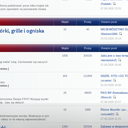
(
Pudelek
)
Można podróżować przez kilka krajów lub
07.08.2026 23:51
epszym sposobem na poznawanie świata.
Wątki
Posty
Ostatni post
WOJEWÓDZTWO ŚL
ki, grille i ogniska
16
40
(
Marlowe1994
)
24.03.2026 15:14
Wątki
Posty
Ostatni post
Jaka jest u was temp
1858
204150
(
damianisko5
)
 trafiać tutaj. Zachowanie się naszych
07.08.2026 16:46
ertise.]
GDZIE, KTO i CO TO 
404
121859
(
su-petar
)
zętu.
21.03.2026 19:00
ertise.]
PKO BP Ekstraklasa -
28
48600
(
Werscik
)
strzostwa Świata FIFA? Wytypuj wyniki
07.08.2026 23:27
dę - baw się dobrze!
Różne filozofie i po..
16
1986
(
romuald22
)
 kontrowersyjne tematy. Moderacja w tym
07.08.2026 11:25
- robisz to na własną odpowiedzialność.
Zabawa w skojarzeni
1340
325184