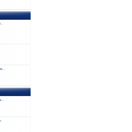
...
a...
...
n