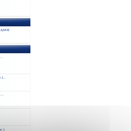
ĄSKIE
...
J...
...
.
a ;)