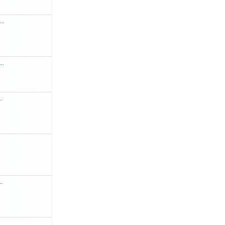
...
..
..
..
.