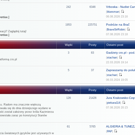
Vrboska - Nudist C
242
6346
(
bluesman
)
06.08.2026 23:16
ertise.]
Podróże na Brač
1953
225751
(
BraveSirRobin
)
cji? Zaglądnij tutaj!
07.08.2026 23:18
ertise.]
Wątki
Posty
Ostatni post
Gadżety cro.pl - pod.
3
83
(
stachan
)
tformą cro.pl
22.03.2026 19:14
Zapraszamy do polub
5
37
(
stachan
)
06.03.2024 19:05
Wątki
Posty
Ostatni post
Jura Krakowsko-Częs
126
21426
(
piekara114
)
rku. Radom ma znacznie większą
07.08.2026 20:15
howała się do dnia dzisiejszego wydano w
ński został założony przez króla Kazimierza
 powstała zaraz po konstytucji Stanów
ALGIERIA & TUNEZJA
61
5765
(
PAP
)
rzecia światowych języków jest używanych w