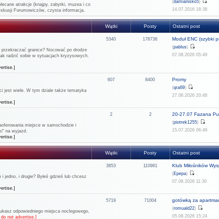
(
damianisko5
)
lecane atrakcje (knajpy, zabytki, muzea i co
14.07.2016 18:38
dyskusji Forumowiczów, czysta informacja.
Wątki
Posty
Ostatni post
Moduł ENC (szybki pr
5340
178736
(
pablus
)
ie przekraczać granice? Nocować po drodze
07.08.2026 05:49
 jak radzić sobie w sytuacjach kryzysowych.
ertise.]
Promy
607
8400
(
qra69
)
 jest wiele. W tym dziale także tematyka
27.06.2026 20:48
ertise.]
20-27.07 Fazana Pul
2
2
(
piotrek1255
)
 zaoferowania miejsce w samochodzie i
15.07.2026 06:49
i" na wyjazd.
ertise.]
Wątki
Posty
Ostatni post
Klub Miłośników Wysp
3853
110981
(
Epepa
)
 jedno, i drugie? Byłeś gdzieś lub chcesz
07.08.2026 11:30
ertise.]
gotówką za apartma
5719
71004
(
romuald22
)
szukasz odpowiedniego miejsca noclegowego,
05.08.2026 15:24
do not advertise.]