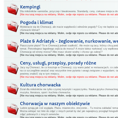
Kempingi
Dla miłośników namiotów, przyczep i biwakowania. Standardy, ceny, ciekawe miejsca d
[Nie ma tutaj miejsca na reklamy. Molim, ovdje nije mjesto za reklame. Please do not adv
Pogoda i klimat
Wybieracie się do Chorwacji, ale macie wątpliwości odnośnie pogody? Czy nie będzie za 
chorwacki klimat?
[Nie ma tutaj miejsca na reklamy. Molim, ovdje nije mjesto za reklame. Please do not adv
Plaże & Adriatyk - żeglowanie, nurkowanie, w
Piaszczyste plaże? To w Chorwacji jednak rzadkość. Ale może są tacy, którzy chcą podz
temat. Potrzebujesz łagodnego zejścia do morza? A może lubisz nurkować czy wędkow
Chorwację od strony morza? Albo masz skuter wodny i chcesz go zabrać?
[Nie ma tutaj miejsca na reklamy. Molim, ovdje nije mjesto za reklame. Please do not adv
Ceny, usługi, przepisy, porady różne
Jacy są Chorwaci, ile co kosztuje w Chorwacji, czy warto jadać w restauracjach, co zabr
na co szczególnie uważać oraz wszystkie inne pytania i uwagi związane z wyjazdami, ta
powinny znaleźć się w tym miejscu.
[Nie ma tutaj miejsca na reklamy. Molim, ovdje nije mjesto za reklame. Please do not adv
Kultura chorwacka
Dział dla miłośników nie tylko czystej turystyki i wypoczynku. Nauka języka chorwackiego
muzyka, literatura, sport i kuchnia chorwacka.
[Nie ma tutaj miejsca na reklamy. Molim, ovdje nije mjesto za reklame. Please do not adv
Chorwacja w naszym obiektywie
Ludzie pytają jak coś wygląda. Plaża, miasteczko, otoczenie... Tu można zakładać tema
Można wklejać też linki do zdjęć z innych portali by dać jak największy przegląd fotogr
zdjęć pobranych z innych serwisów.
[Nie ma tutaj miejsca na reklamy. Molim, ovdje nije mjesto za reklame. Please do not adv