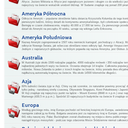
Afryce. Jezioro Wiktoria w Afryce jest największym jeziorem i drugim co do wielkości j
najwyższy na świecie wskaźnik urodzeń bliźniąt. W Sudanie znajduje się ponad 200 pirami
Ameryka Północna
Odkrycie Ameryki – popularne określenie faktu dotarcia Krzysztofa Kolumba do tego kon
pierwszymi ludźmi, którzy dotarli do kontynentu amerykańskiego, byli członkowie społecz
Beringię w czasie zlodowacenia, między 40.000 a 17.000 lat temu. Za pierwszego przedsta
dotarł do Ameryki na początku XI wieku, uznaje się wikinga Leifa Erikssona.
Ameryka Południowa
Nazwę Ameryki zaproponował w 1507 roku niemiecki kartograf, pochodzący z Alzacji, Ma
odkrycie Nowego Świata, jak wówczas określano nowo odkryty ląd, Amerigo Vespucciem
Jednym z najstarszych globusów, na którym pojawiła się nazwa Ameryka, jest Globus Jag
Australia
W Australii żyje około 1500 rodzajów pająków, 4000 rodzajów mrówek i 350 rodzajów ter
najbardziej jadowitych węży na świecie. Oceania obejmuje 14 krajów. Całkowita populac
milionów. Nowa Zelandia to jeden z trzech krajów na świecie, który posiada dwa oficjal
najdłuższą autostradą krajową na świecie. Ma około 14500 kilometrów długości.
Azja
60% ludności świata żyje w Azji. Chiny są tak szerokie, że naturalnie powinny przeciąć 
tylko jedną - narodową strefę czasową. Obywatele Singapuru, Korei Południowej i Japoni
W Azji znajduje się najwyższy punkt na lądzie – Mount Everest (8848 m n.p.m.) oraz na
Martwego (430,5 m p.p.m.). Spośród 10 najwyższych budynków na świecie 9 znajduje si
Europa
Według greckiego mitu, imię Europa pochodzi od fenickiej księżniczki Europa, uwiedzione
następnie zabrał ją na Kretę. Bułgaria uważana jest za najstarszy kraj w Europie, poniew
641 roku naszej ery. Pałac Buckingham został zbudowany na miejscu domu publicznego 
nastąpił kryzys messyński - podczas tego zdarzenia Morze Śródziemne niemal całkowic