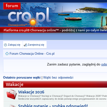
forum
Platforma cro.pl© Chorwacja online™
- podróżuj z nami po całym świe
Zaloguj się
Zarejestruj się
Forum Chorwacja Online - Cro.pl
Zanim zadasz pytanie, zaglądnij do
odp
Ostatnio poruszane wątki
|
Wątki bez odpowiedzi
Wakacje
Wakacje 2026
Wakacje w Chorwacji? Noclegi w Chorwacji? Dojazd do Chorwacji? Wakacje 2026? Podr
Serdecznie wszystkich zapraszamy do działu poświęconego przygotowaniom do sezon
Szybkie pytanie - szybka odpowiedź