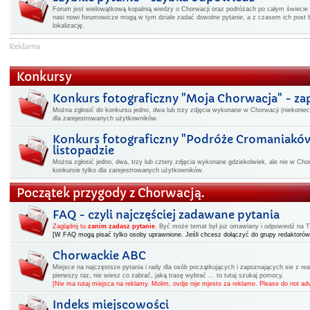
Forum jest wielowątkową kopalnią wiedzy o Chorwacji oraz podróżach po całym świecie -
nasi nowi forumowicze mogą w tym dziale zadać dowolne pytanie, a z czasem ich post 
lokalizację.
Konkursy
Konkurs fotograficzny "Moja Chorwacja" - z
Można zgłosić do konkursu jedno, dwa lub trzy zdjęcia wykonane w Chorwacji (niekoniec
dla zarejestrowanych użytkowników.
Konkurs fotograficzny "Podróże Cromaniakó
listopadzie
Można zgłosić jedno, dwa, trzy lub cztery zdjęcia wykonane gdziekolwiek, ale nie w Cho
konkursie tylko dla zarejestrowanych użytkowników.
Początek przygody z Chorwacją.
FAQ - czyli najczęściej zadawane pytania
Zaglądnij tu
zanim zadasz pytanie
.
Być może temat był już omawiany i odpowiedź na Two
[W FAQ mogą pisać tylko osoby uprawnione. Jeśli chcesz dołączyć do grupy redaktorów
Chorwackie ABC
Miejsce na najczęstsze pytania i rady dla osób początkujących i zapoznających sie z rea
pierwszy raz, nie wiesz co zabrać, jaką trasę wybrać ... to tutaj szukaj pomocy.
[Nie ma tutaj miejsca na reklamy. Molim, ovdje nije mjesto za reklame. Please do not adv
Indeks miejscowości