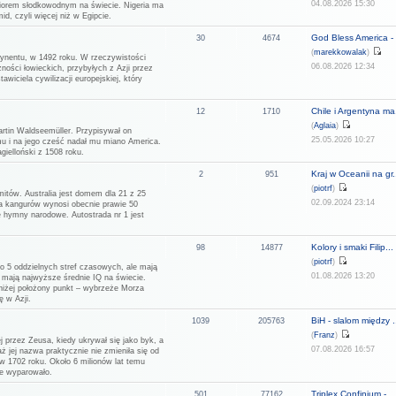
04.08.2026 15:30
eziorem słodkowodnym na świecie. Nigeria ma
d, czyli więcej niż w Egipcie.
God Bless America - 
30
4674
(
marekkowalak
)
tynentu, w 1492 roku. W rzeczywistości
06.08.2026 12:34
ności łowieckich, przybyłych z Azji przez
wiciela cywilizacji europejskiej, który
Chile i Argentyna ma.
12
1710
(
Aglaia
)
rtin Waldseemüller. Przypisywał on
25.05.2026 10:27
u i na jego cześć nadał mu miano America.
ielloński z 1508 roku.
Kraj w Oceanii na gr.
2
951
(
piotrf
)
mitów. Australia jest domem dla 21 z 25
02.09.2024 23:14
ja kangurów wynosi obecnie prawie 50
ne hymny narodowe. Autostrada nr 1 jest
Kolory i smaki Filip...
98
14877
(
piotrf
)
do 5 oddzielnych stref czasowych, ale mają
01.08.2026 13:20
i mają najwyższe średnie IQ na świecie.
jniżej położony punkt – wybrzeże Morza
ę w Azji.
BiH - slalom między .
1039
205763
(
Franz
)
j przez Zeusa, kiedy ukrywał się jako byk, a
07.08.2026 16:57
aż jej nazwa praktycznie nie zmieniła się od
w 1702 roku. Około 6 milionów lat temu
ie wyparowało.
Triplex Confinium - ..
501
77162