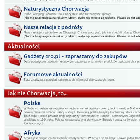
Naturystyczna Chorwacja
Plaże, kempingi, ośrodki FKK i wszystkie inne nietekstylne sprawy.
[Nie ma tutaj miejsca na reklamy. Molim, ovdje nije mjesto za reklame. Please do not adv
Nasze relacje z podróży
Nasze relacje z wyjazdów do Chorwacji. Chcesz poczytać, jak inni spędzili urlop w Chorwa
[Nie ma tutaj miejsca na reklamy. Molim, ovdje nije mjesto za reklame. Please do not adv
Aktualności
Gadżety cro.pl - zapraszamy do zakupów
Dział poświęcony zakupom grupowym gadżetów oraz innych produktów związanych z pla
Forumowe aktualności
Tutaj znajdziesz przegląd najnowszych informacji dotyczących forum.
Jak nie Chorwacja, to...
Polska
W Polsce znajduje się największy ceglany zamek świata - pokrzyżacki zamek w Malbo
powierzchnię niż stolica Francji – Paryż. Pierwszą polską książkę kucharską, która zac
1698 roku. Polska posiada drugi najstarszy uniwersytet w Europie - Uniwersytet Jagiello
Wielkiego w 1364 roku. Polska konstytucja była pierwszą w Europie i drugą na świecie -
Zjednoczonych.
Afryka
Afryka jest drugim co do wielkości kontynentem. W Afryce są 54 kraje. Prawie jedna t