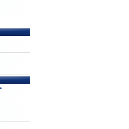
..
..
a...
..