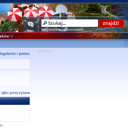
wyszukiwanie zaawansowane
niaków ツ
Regulamin i pomoc
 jako przeczytane
G...