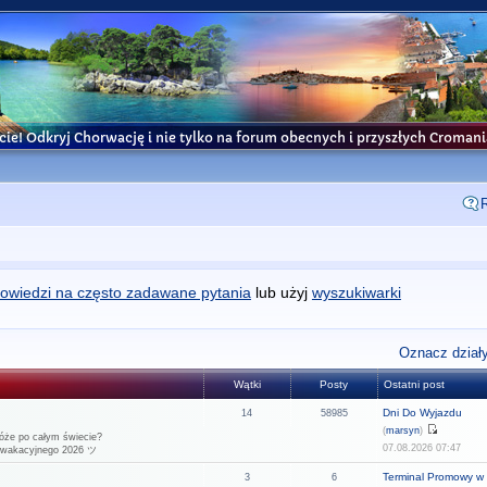
cie! Odkryj Chorwację i nie tylko na forum obecnych i przyszłych Croma
owiedzi na często zadawane pytania
lub użyj
wyszukiwarki
Oznacz działy
Wątki
Posty
Ostatni post
Dni Do Wyjazdu
14
58985
(
marsyn
)
óże po całym świecie?
07.08.2026 07:47
u wakacyjnego 2026 ツ
Terminal Promowy w 
3
6