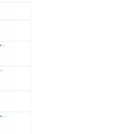
.
 ...
...
,...