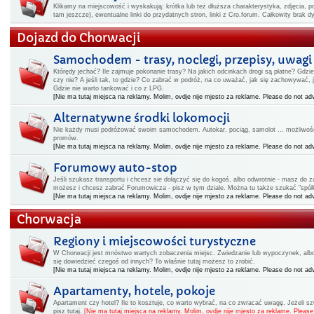
Klikamy na miejscowość i wyskakują: krótka lub też dłuższa charakterystyka, zdjęcia, po
tam jeszcze), ewentualne linki do przydatnych stron, linki z Cro.forum. Całkowity brak 
Dojazd do Chorwacji
Samochodem - trasy, noclegi, przepisy, uwagi
Którędy jechać? Ile zajmuje pokonanie trasy? Na jakich odcinkach drogi są płatne? Gdz
czy nie? A jeśli tak, to gdzie? Co zabrać w podróż, na co uważać, jak się zachowywać,
Gdzie nie warto tankować i co z LPG.
[Nie ma tutaj miejsca na reklamy. Molim, ovdje nije mjesto za reklame. Please do not adv
Alternatywne środki lokomocji
Nie każdy musi podróżować swoim samochodem. Autokar, pociąg, samolot ... możliwości
promów.
[Nie ma tutaj miejsca na reklamy. Molim, ovdje nije mjesto za reklame. Please do not adv
Forumowy auto-stop
Jeśli szukasz transportu i chcesz sie dołączyć się do kogoś, albo odwrotnie - masz do
możesz i chcesz zabrać Forumowicza - pisz w tym dziale. Można tu także szukać "spółk
[Nie ma tutaj miejsca na reklamy. Molim, ovdje nije mjesto za reklame. Please do not adv
Chorwacja
Regiony i miejscowości turystyczne
W Chorwacji jest mnóstwo wartych zobaczenia miejsc. Zwiedzanie lub wypoczynek, albo i
się dowiedzieć czegoś od innych? To właśnie tutaj możesz to zrobić.
[Nie ma tutaj miejsca na reklamy. Molim, ovdje nije mjesto za reklame. Please do not adv
Apartamenty, hotele, pokoje
Apartament czy hotel? Ile to kosztuje, co warto wybrać, na co zwracać uwagę. Jeżeli 
pisz tutaj.
[Nie ma tutaj miejsca na reklamy. Molim, ovdje nije mjesto za reklame. Please 