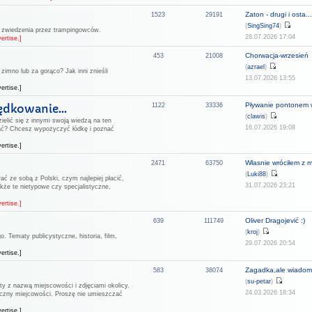
Zaton - drugi i osta..
1523
29191
(
SingSing74
)
o zwiedzenia przez trampingowców.
28.07.2026 17:04
ertise.]
Chorwacja-wrzesień
453
21008
(
azrael
)
zimno lub za gorąco? Jak inni znieśli
13.07.2026 13:55
ertise.]
Pływanie pontonem w
ędkowanie...
1122
33336
(
clawis
)
ielić się z innymi swoją wiedzą na ten
16.07.2026 19:08
ać? Chcesz wypożyczyć łódkę i poznać
ertise.]
Własnie wróciłem z m
2471
63750
(
Luki88
)
ać ze sobą z Polski, czym najlepiej płacić,
31.07.2026 23:21
kże te nietypowe czy specjalistyczne,
ertise.]
Oliver Dragojević :)
639
111749
(
kroj
)
. Tematy publicystyczne, historia, film,
29.07.2026 20:54
ertise.]
Zagadka,ale wiadomo
583
38074
(
su-petar
)
ty z nazwą miejscowości i zdjęciami okolicy.
24.03.2026 18:34
aficzny miejcowości. Proszę nie umieszczać
ertise.]