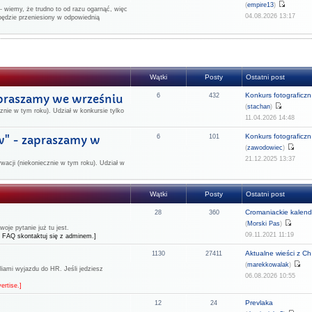
(
empire13
)
 wiemy, że trudno to od razu ogarnąć, więc
04.08.2026 13:17
będzie przeniesiony w odpowiednią
Wątki
Posty
Ostatni post
Konkurs fotograficzn.
apraszamy we wrześniu
6
432
(
stachan
)
znie w tym roku). Udział w konkursie tylko
11.04.2026 14:48
Konkurs fotograficzn.
w" - zapraszamy w
6
101
(
zawodowiec
)
21.12.2025 13:37
rwacji (niekoniecznie w tym roku). Udział w
Wątki
Posty
Ostatni post
Cromaniackie kalend
28
360
(
Morski Pas
)
je pytanie już tu jest.
09.11.2021 11:19
 FAQ skontaktuj się z adminem.]
Aktualne wieści z Ch.
1130
27411
(
marekkowalak
)
liami wyjazdu do HR. Jeśli jedziesz
06.08.2026 10:55
ertise.]
Prevlaka
12
24