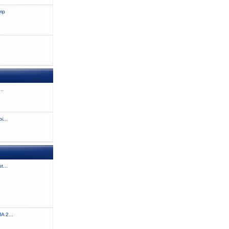
amp
..
i...
t...
 2...