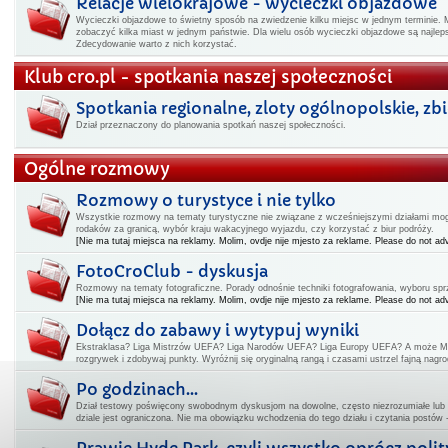
Relacje wielokrajowe - wycieczki objazdowe
Wycieczki objazdowe to świetny sposób na zwiedzenie kilku miejsc w jednym terminie. 
zobaczyć kilka miast w jednym państwie. Dla wielu osób wycieczki objazdowe są najl
Zdecydowanie warto z nich korzystać.
Klub cro.pl - spotkania naszej społeczności
Spotkania regionalne, zloty ogólnopolskie, zbiór
Dział przeznaczony do planowania spotkań naszej społeczności.
Ogólne rozmowy
Rozmowy o turystyce i nie tylko
Wszystkie rozmowy na tematy turystyczne nie związane z wcześniejszymi działami mogą
rodaków za granicą, wybór kraju wakacyjnego wyjazdu, czy korzystać z biur podróży.
[Nie ma tutaj miejsca na reklamy. Molim, ovdje nije mjesto za reklame. Please do not adv
FotoCroClub - dyskusja
Rozmowy na tematy fotograficzne. Porady odnośnie techniki fotografowania, wyboru spr
[Nie ma tutaj miejsca na reklamy. Molim, ovdje nije mjesto za reklame. Please do not adv
Dołącz do zabawy i wytypuj wyniki
Ekstraklasa? Liga Mistrzów UEFA? Liga Narodów UEFA? Liga Europy UEFA? A może Mi
rozgrywek i zdobywaj punkty. Wyróżnij się oryginalną rangą i czasami ustrzel fajną nagro
Po godzinach...
Dział testowy poświęcony swobodnym dyskusjom na dowolne, często niezrozumiałe lub
dziale jest ograniczona. Nie ma obowiązku wchodzenia do tego działu i czytania postów 