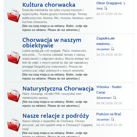
Oliver Dragojević :)
Kultura chorwacka
(
kroj
)
Dział dla miłośników nie tylko czystej turystyki i
29.07.2026 20:54
wypoczynku. Nauka języka chorwackiego. Tematy
publicystyczne, historia, film, muzyka, literatura, sport i
kuchnia chorwacka.
[Nie ma tutaj miejsca na reklamy. Molim, ovdje nije
mjesto za reklame. Please do not advertise.]
Zagadka,ale
Chorwacja w naszym
wiadomo,...
obiektywie
(
su-petar
)
Ludzie pytają jak coś wygląda. Plaża, miasteczko,
24.03.2026 18:34
otoczenie... Tu można zakładać tematy z nazwą
miejscowości i zdjęciami okolicy. Można wklejać też
linki do zdjęć z innych portali by dać jak największy
przegląd fotograficzny miejcowości. Proszę nie
umieszczać zdjęć pobranych z innych serwisów.
[Nie ma tutaj miejsca na reklamy. Molim, ovdje nije
mjesto za reklame. Please do not advertise.]
Vrboska - Nudist
Naturystyczna Chorwacja
Camp
Plaże, kempingi, ośrodki FKK i wszystkie inne
(
bluesman
)
nietekstylne sprawy.
[Nie ma tutaj miejsca na reklamy. Molim, ovdje nije
06.08.2026 23:16
mjesto za reklame. Please do not advertise.]
Podróże na Brač
Nasze relacje z podróży
(
su-petar
)
Nasze relacje z wyjazdów do Chorwacji. Chcesz
09.08.2026 01:19
poczytać, jak inni spędzili urlop w Chorwacji? Zaglądnij
tutaj!
[Nie ma tutaj miejsca na reklamy. Molim, ovdje nije