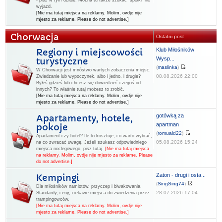
- pisz w tym dziale. Można tu także szukać "spółki" na
wyjazd.
[Nie ma tutaj miejsca na reklamy. Molim, ovdje nije
mjesto za reklame. Please do not advertise.]
Chorwacja
Ostatni post
Klub Miłośników
Regiony i miejscowości
Wysp...
turystyczne
(
maslinka
)
W Chorwacji jest mnóstwo wartych zobaczenia miejsc.
08.08.2026 22:00
Zwiedzanie lub wypoczynek, albo i jedno, i drugie?
Byłeś gdzieś lub chcesz się dowiedzieć czegoś od
innych? To właśnie tutaj możesz to zrobić.
[Nie ma tutaj miejsca na reklamy. Molim, ovdje nije
mjesto za reklame. Please do not advertise.]
gotówką za
Apartamenty, hotele,
apartman
pokoje
(
romuald22
)
Apartament czy hotel? Ile to kosztuje, co warto wybrać,
05.08.2026 15:24
na co zwracać uwagę. Jeżeli szukasz odpowiedniego
miejsca noclegowego, pisz tutaj.
[Nie ma tutaj miejsca
na reklamy. Molim, ovdje nije mjesto za reklame. Please
do not advertise.]
Zaton - drugi i osta...
Kempingi
(
SingSing74
)
Dla miłośników namiotów, przyczep i biwakowania.
28.07.2026 17:04
Standardy, ceny, ciekawe miejsca do zwiedzenia przez
trampingowców.
[Nie ma tutaj miejsca na reklamy. Molim, ovdje nije
mjesto za reklame. Please do not advertise.]