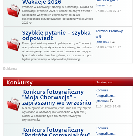
Dni Do Wyjazdu
Wakacje 2026
(
marsyn
)
Wakacje w Chorwacji? Noclegi w Chorwacji? Dojazd do
07.08.2026 07:47
Chorwacji? Wakacje 2026? Podróże po całym świecie?
Serdecznie wszystkich zapraszamy do działu
poświęconego przygotowaniom do sezonu wakacyjnego
2026 ツ
Terminal Promowy
Szybkie pytanie - szybka
w G...
odpowiedź
(
empire13
)
Forum jest wielowątkową kopalnią wiedzy o Chorwacji
04.08.2026 13:17
oraz podróżach po całym świecie - wiemy, że trudno to
od razu ogarnąć, więc nasi nowi forumowicze mogą w
tym dziale zadać dowolne pytanie, a z czasem ich post
będzie przeniesiony w odpowiednią lokalizację.
Konkursy
Ostatni post
Konkurs
Konkurs fotograficzny
fotograficzn...
"Moja Chorwacja" -
(
stachan
)
zapraszamy we wrześniu
11.04.2026 14:48
Można zgłosić do konkursu jedno, dwa lub trzy zdjęcia
wykonane w Chorwacji (niekoniecznie w tym roku).
Udział w konkursie tylko dla zarejestrowanych
użytkowników.
Konkurs
Konkurs fotograficzny
fotograficzn...
"Podróże Cromaniaków"