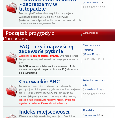
(
zawodowiec
)
- zapraszamy w
21.12.2025 13:37
listopadzie
Można zgłosić jedno, dwa, trzy lub cztery zdjęcia
wykonane gdziekolwiek, ale nie w Chorwacji
(niekoniecznie w tym roku). Udział w konkursie tylko dla
zarejestrowanych użytkowników.
Początek przygody z
Ostatni post
Chorwacją.
Cromaniackie
FAQ - czyli najczęściej
kalenda...
zadawane pytania
(
Morski Pas
)
Zaglądnij tu
zanim zadasz pytanie
.
Być może temat
09.11.2021 11:19
był już omawiany i odpowiedź na Twoje pytanie już tu
jest.
[W FAQ mogą pisać tylko osoby uprawnione. Jeśli
chcesz dołączyć do grupy redaktorów FAQ skontaktuj
się z adminem.]
Aktualne wieści z
Chorwackie ABC
Ch...
Miejsce na najczęstsze pytania i rady dla osób
(
marekkowalak
)
początkujących i zapoznających sie z realiami wyjazdu
do HR. Jeśli jedziesz pierwszy raz, nie wiesz co
06.08.2026 10:55
zabrać, jaką trasę wybrać ... to tutaj szukaj pomocy.
[Nie ma tutaj miejsca na reklamy. Molim, ovdje nije
mjesto za reklame. Please do not advertise.]
Prevlaka
Indeks miejscowości
(
damianisko5
)
Klikamy na miejscowość i wyskakują: krótka lub też