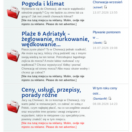
Chorwacja-wrzesień
Pogoda i klimat
(
azrael
)
Wybieracie się do Chorwacji, ale macie wątpliwości
13.07.2026 13:55
odnośnie pogody? Czy nie będzie za zimno lub za
gorąco? Jak inni znieśli chorwacki klimat?
[Nie ma tutaj miejsca na reklamy. Molim, ovdje nije
mjesto za reklame. Please do not advertise.]
Pływanie pontonem
Plaże & Adriatyk -
w ...
żeglowanie, nurkowanie,
(
clawis
)
wędkowanie...
16.07.2026 19:08
Piaszczyste plaże? To w Chorwacji jednak rzadkość.
Ale może są tacy, którzy chcą podzielić się z innymi
swoją wiedzą na ten temat. Potrzebujesz łagodnego
zejścia do morza? A może lubisz nurkować czy
wędkować? Chcesz wypożyczyć łódkę i poznać
Chorwację od strony morza? Albo masz skuter wodny i
chcesz go zabrać?
[Nie ma tutaj miejsca na reklamy. Molim, ovdje nije
mjesto za reklame. Please do not advertise.]
W tym roku ceny
Ceny, usługi, przepisy,
ostr...
porady różne
(
DamianM
)
Jacy są Chorwaci, ile co kosztuje w Chorwacji, czy
08.08.2026 14:23
warto jadać w restauracjach, co zabrać ze sobą z
Polski, czym najlepiej płacić, na co szczególnie uważać
oraz wszystkie inne pytania i uwagi związane z
wyjazdami, także te nietypowe czy specjalistyczne,
powinny znaleźć się w tym miejscu.
[Nie ma tutaj miejsca na reklamy. Molim, ovdje nije
mjesto za reklame. Please do not advertise.]