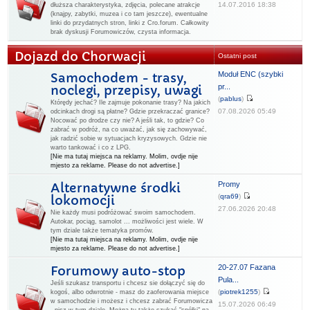
14.07.2016 18:38
dłuższa charakterystyka, zdjęcia, polecane atrakcje
(knajpy, zabytki, muzea i co tam jeszcze), ewentualne
linki do przydatnych stron, linki z Cro.forum. Całkowity
brak dyskusji Forumowiczów, czysta informacja.
Dojazd do Chorwacji
Ostatni post
Moduł ENC (szybki
Samochodem - trasy,
pr...
noclegi, przepisy, uwagi
(
pablus
)
Którędy jechać? Ile zajmuje pokonanie trasy? Na jakich
07.08.2026 05:49
odcinkach drogi są płatne? Gdzie przekraczać granice?
Nocować po drodze czy nie? A jeśli tak, to gdzie? Co
zabrać w podróż, na co uważać, jak się zachowywać,
jak radzić sobie w sytuacjach kryzysowych. Gdzie nie
warto tankować i co z LPG.
[Nie ma tutaj miejsca na reklamy. Molim, ovdje nije
mjesto za reklame. Please do not advertise.]
Promy
Alternatywne środki
(
qra69
)
lokomocji
27.06.2026 20:48
Nie każdy musi podróżować swoim samochodem.
Autokar, pociąg, samolot ... możliwości jest wiele. W
tym dziale także tematyka promów.
[Nie ma tutaj miejsca na reklamy. Molim, ovdje nije
mjesto za reklame. Please do not advertise.]
20-27.07 Fazana
Forumowy auto-stop
Pula...
Jeśli szukasz transportu i chcesz sie dołączyć się do
(
piotrek1255
)
kogoś, albo odwrotnie - masz do zaoferowania miejsce
w samochodzie i możesz i chcesz zabrać Forumowicza
15.07.2026 06:49