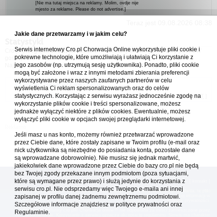
[Nie ma tutaj miejsca na reklamy. Molim, ovdje nije
mjesto za reklame. Please do not advertise.]
Teraz jest 09.08.2026 08:38
Jakie dane przetwarzamy i w jakim celu?
Statystyki
Serwis internetowy Cro.pl Chorwacja Online wykorzystuje pliki cookie i
Cro.pl przegląda
150
użytkowników :: 3 zidentyfikowanych, 0 ukrytych i 147
pokrewne technologie, które umożliwiają i ułatwiają Ci korzystanie z
gości (dane z ostatnich 3 minut)
jego zasobów (np. utrzymują sesję użytkownika). Ponadto, pliki cookie
Najwięcej użytkowników online (
5542
) było 21.04.2026 01:12
mogą być założone i wraz z innymi metodami zbierania preferencji
wykorzystywane przez naszych zaufanych partnerów w celu
Forum Chorwacja Online - Cro.pl
wyświetlenia Ci reklam spersonalizowanych oraz do celów
statystycznych. Korzystając z serwisu wyrażasz jednocześnie zgodę na
Usuń ciasteczka
• Strefa czasowa: UTC + 1 (Polska - czas zimowy) [
DST
]
wykorzystanie plików cookie i treści spersonalizowane, możesz
jednakże wyłączyć niektóre z plików cookies. Ewentualnie, możesz
wyłączyć pliki cookie w opcjach swojej przeglądarki internetowej.
Jeśli masz u nas konto, możemy również przetwarzać wprowadzone
przez Ciebie dane, które zostały zapisane w Twoim profilu (e-mail oraz
nick użytkownika są niezbędne do posiadania konta, pozostałe dane
są wprowadzane dobrowolnie). Nie musisz się jednak martwić,
jakiekolwiek dane wprowadzone przez Ciebie do bazy cro.pl nie będą
bez Twojej zgody przekazane innym podmiotom (poza sytuacjami,
które są wymagane przez prawo) i służą jedynie do korzystania z
[
reklama
] [
kontakt
]
serwisu cro.pl. Nie odsprzedamy więc Twojego e-maila ani innej
Platforma cro.pl© Chorwacja online™ wykorzystuje cookies do prawidłowego działania, te pliki
gromadzą na Twoim komputerze dane ułatwiające korzystanie z serwisu; więcej informacji w
zapisanej w profilu danej żadnemu zewnętrznemu podmiotowi.
polityce prywatności
.
Szczegółowe informacje znajdziesz w
polityce prywatności
oraz
Redakcja platformy cro.pl© Chorwacja online™ nie odpowiada za treści zamieszczone przez
Regulaminie.
użytkowników. Korzystanie z serwisu oznacza akceptację regulaminu. Serwis ma charakter