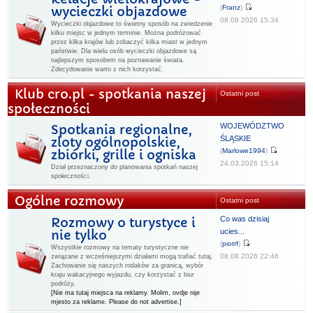
(
Franz
)
wycieczki objazdowe
08.08.2026 15:34
Wycieczki objazdowe to świetny sposób na zwiedzenie
kilku miejsc w jednym terminie. Można podróżować
przez kilka krajów lub zobaczyć kilka miast w jednym
państwie. Dla wielu osób wycieczki objazdowe są
najlepszym sposobem na poznawanie świata.
Zdecydowanie warto z nich korzystać.
Klub cro.pl - spotkania naszej
Ostatni post
społeczności
WOJEWÓDZTWO
Spotkania regionalne,
ŚLĄSKIE
zloty ogólnopolskie,
(
Marlowe1994
)
zbiórki, grille i ogniska
24.03.2026 15:14
Dział przeznaczony do planowania spotkań naszej
społeczności.
Ogólne rozmowy
Ostatni post
Co was dzisiaj
Rozmowy o turystyce i
ucies...
nie tylko
(
piotrf
)
Wszystkie rozmowy na tematy turystyczne nie
08.08.2026 22:46
związane z wcześniejszymi działami mogą trafiać tutaj.
Zachowanie się naszych rodaków za granicą, wybór
kraju wakacyjnego wyjazdu, czy korzystać z biur
podróży.
[Nie ma tutaj miejsca na reklamy. Molim, ovdje nije
mjesto za reklame. Please do not advertise.]