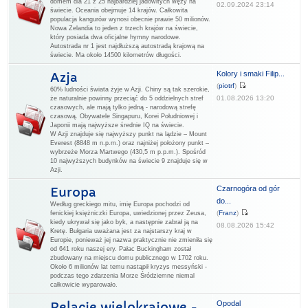
domem dla 21 z 25 najbardziej jadowitych węży na
02.09.2024 23:14
świecie. Oceania obejmuje 14 krajów. Całkowita
populacja kangurów wynosi obecnie prawie 50 milionów.
Nowa Zelandia to jeden z trzech krajów na świecie,
który posiada dwa oficjalne hymny narodowe.
Autostrada nr 1 jest najdłuższą autostradą krajową na
świecie. Ma około 14500 kilometrów długości.
Kolory i smaki Filip...
Azja
(
piotrf
)
60% ludności świata żyje w Azji. Chiny są tak szerokie,
01.08.2026 13:20
że naturalnie powinny przeciąć do 5 oddzielnych stref
czasowych, ale mają tylko jedną - narodową strefę
czasową. Obywatele Singapuru, Korei Południowej i
Japonii mają najwyższe średnie IQ na świecie.
W Azji znajduje się najwyższy punkt na lądzie – Mount
Everest (8848 m n.p.m.) oraz najniżej położony punkt –
wybrzeże Morza Martwego (430,5 m p.p.m.). Spośród
10 najwyższych budynków na świecie 9 znajduje się w
Azji.
Czarnogóra od gór
Europa
do...
Według greckiego mitu, imię Europa pochodzi od
(
Franz
)
fenickiej księżniczki Europa, uwiedzionej przez Zeusa,
kiedy ukrywał się jako byk, a następnie zabrał ją na
08.08.2026 15:42
Kretę. Bułgaria uważana jest za najstarszy kraj w
Europie, ponieważ jej nazwa praktycznie nie zmieniła się
od 641 roku naszej ery. Pałac Buckingham został
zbudowany na miejscu domu publicznego w 1702 roku.
Około 6 milionów lat temu nastąpił kryzys messyński -
podczas tego zdarzenia Morze Śródziemne niemal
całkowicie wyparowało.
Opodal
Relacje wielokrajowe -