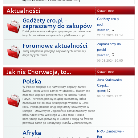
mjesto za reklame. Please do not advertise.]
Aktualności
Ostatni post
Gadżety cro.pl -
Gadżety cro.pl -
pod...
zapraszamy do zakupów
(
stachan
)
Dział poświęcony zakupom grupowym gadżetów oraz
22.03.2026 19:14
innych produktów związanych z platformą cro.pl
Zapraszamy do
Forumowe aktualności
polubi...
Tutaj znajdziesz przegląd najnowszych informacji
(
stachan
)
dotyczących forum.
06.03.2024 19:05
Jak nie Chorwacja, to...
Ostatni post
Jura Krakowsko-
Polska
Częst...
W Polsce znajduje się największy ceglany zamek
(
piotrf
)
świata - pokrzyżacki zamek w Malborku. Radom ma
znacznie większą powierzchnię niż stolica Francji –
08.08.2026 23:21
Paryż. Pierwszą polską książkę kucharską, która
zachowała się do dnia dzisiejszego wydano w 1698
roku. Polska posiada drugi najstarszy uniwersytet w
Europie - Uniwersytet Jagielloński został założony przez
króla Kazimierza Wielkiego w 1364 roku. Polska
konstytucja była pierwszą w Europie i drugą na świecie -
powstała zaraz po konstytucji Stanów Zjednoczonych.
RPA - Zimbabwe -
Afryka
Bot...