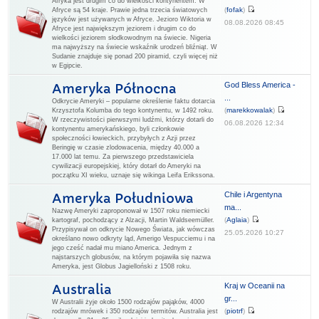
Afryka jest drugim co do wielkości kontynentem. W
(
fofak
)
Afryce są 54 kraje. Prawie jedna trzecia światowych
języków jest używanych w Afryce. Jezioro Wiktoria w
08.08.2026 08:45
Afryce jest największym jeziorem i drugim co do
wielkości jeziorem słodkowodnym na świecie. Nigeria
ma najwyższy na świecie wskaźnik urodzeń bliźniąt. W
Sudanie znajduje się ponad 200 piramid, czyli więcej niż
w Egipcie.
God Bless America -
Ameryka Północna
...
Odkrycie Ameryki – popularne określenie faktu dotarcia
(
marekkowalak
)
Krzysztofa Kolumba do tego kontynentu, w 1492 roku.
W rzeczywistości pierwszymi ludźmi, którzy dotarli do
06.08.2026 12:34
kontynentu amerykańskiego, byli członkowie
społeczności łowieckich, przybyłych z Azji przez
Beringię w czasie zlodowacenia, między 40.000 a
17.000 lat temu. Za pierwszego przedstawiciela
cywilizacji europejskiej, który dotarł do Ameryki na
początku XI wieku, uznaje się wikinga Leifa Erikssona.
Chile i Argentyna
Ameryka Południowa
ma...
Nazwę Ameryki zaproponował w 1507 roku niemiecki
(
Aglaia
)
kartograf, pochodzący z Alzacji, Martin Waldseemüller.
Przypisywał on odkrycie Nowego Świata, jak wówczas
25.05.2026 10:27
określano nowo odkryty ląd, Amerigo Vespucciemu i na
jego cześć nadał mu miano America. Jednym z
najstarszych globusów, na którym pojawiła się nazwa
Ameryka, jest Globus Jagielloński z 1508 roku.
Kraj w Oceanii na
Australia
gr...
W Australii żyje około 1500 rodzajów pająków, 4000
(
piotrf
)
rodzajów mrówek i 350 rodzajów termitów. Australia jest