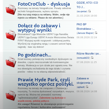
GDZIE, KTO i CO
FotoCroClub - dyskusja
TO J...
Rozmowy na tematy fotograficzne. Porady odnośnie
(
su-petar
)
techniki fotografowania, wyboru sprzętu.
[Nie ma tutaj miejsca na reklamy. Molim, ovdje nije
21.03.2026 19:00
mjesto za reklame. Please do not advertise.]
PKO BP
Dołącz do zabawy i
Ekstraklasa -...
wytypuj wyniki
(
Janusz Bajcer
)
Ekstraklasa? Liga Mistrzów UEFA? Liga Narodów
08.08.2026 22:24
UEFA? Liga Europy UEFA? A może Mistrzostwa Świata
FIFA? Wytypuj wyniki rozgrywek i zdobywaj punkty.
Wyróżnij się oryginalną rangą i czasami ustrzel fajną
nagrodę - baw się dobrze!
Różne filozofie i po...
Po godzinach...
(
romuald22
)
Dział testowy poświęcony swobodnym dyskusjom na
07.08.2026 11:25
dowolne, często niezrozumiałe lub kontrowersyjne
tematy. Moderacja w tym dziale jest ograniczona. Nie
ma obowiązku wchodzenia do tego działu i czytania
postów - robisz to na własną odpowiedzialność.
Zabawa w
Prawie Hyde Park, czyli
skojarzenia ;)
wszystko oprócz polityki.
(
ajdadi
)
Rozmowy na tematy nie związane z Chorwacją i
08.08.2026 14:08
turystyką. Tu można dyskutować rozrywkach, muzyce,
sporcie itp. Można też prowadzić rozmowy
"ogólnotowarzyskie".
Zabronione są dyskusje o
współczesnej, polskiej polityce.
Ale uwaga! Również tu obowiązuje przestrzeganie
regulaminu forum i kulturalne zachowanie!