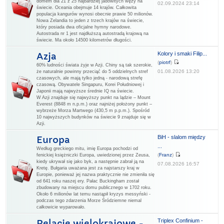
domem dla 21 z 25 najbardziej jadowitych węży na
02.09.2024 23:14
świecie. Oceania obejmuje 14 krajów. Całkowita
populacja kangurów wynosi obecnie prawie 50 milionów.
Nowa Zelandia to jeden z trzech krajów na świecie,
który posiada dwa oficjalne hymny narodowe.
Autostrada nr 1 jest najdłuższą autostradą krajową na
świecie. Ma około 14500 kilometrów długości.
Kolory i smaki Filip...
Azja
(
piotrf
)
60% ludności świata żyje w Azji. Chiny są tak szerokie,
01.08.2026 13:20
że naturalnie powinny przeciąć do 5 oddzielnych stref
czasowych, ale mają tylko jedną - narodową strefę
czasową. Obywatele Singapuru, Korei Południowej i
Japonii mają najwyższe średnie IQ na świecie.
W Azji znajduje się najwyższy punkt na lądzie – Mount
Everest (8848 m n.p.m.) oraz najniżej położony punkt –
wybrzeże Morza Martwego (430,5 m p.p.m.). Spośród
10 najwyższych budynków na świecie 9 znajduje się w
Azji.
BiH - slalom między
Europa
...
Według greckiego mitu, imię Europa pochodzi od
(
Franz
)
fenickiej księżniczki Europa, uwiedzionej przez Zeusa,
kiedy ukrywał się jako byk, a następnie zabrał ją na
07.08.2026 16:57
Kretę. Bułgaria uważana jest za najstarszy kraj w
Europie, ponieważ jej nazwa praktycznie nie zmieniła się
od 641 roku naszej ery. Pałac Buckingham został
zbudowany na miejscu domu publicznego w 1702 roku.
Około 6 milionów lat temu nastąpił kryzys messyński -
podczas tego zdarzenia Morze Śródziemne niemal
całkowicie wyparowało.
Triplex Confinium -
Relacje wielokrajowe -