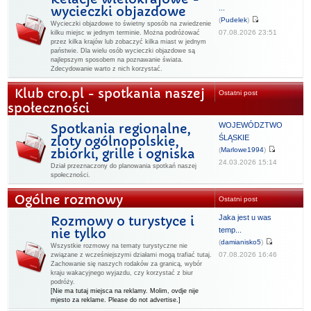
...
wycieczki objazdowe
(
Pudelek
)
Wycieczki objazdowe to świetny sposób na zwiedzenie
07.08.2026 23:51
kilku miejsc w jednym terminie. Można podróżować
przez kilka krajów lub zobaczyć kilka miast w jednym
państwie. Dla wielu osób wycieczki objazdowe są
najlepszym sposobem na poznawanie świata.
Zdecydowanie warto z nich korzystać.
Klub cro.pl - spotkania naszej
Ostatni post
społeczności
WOJEWÓDZTWO
Spotkania regionalne,
ŚLĄSKIE
zloty ogólnopolskie,
(
Marlowe1994
)
zbiórki, grille i ogniska
24.03.2026 15:14
Dział przeznaczony do planowania spotkań naszej
społeczności.
Ogólne rozmowy
Ostatni post
Jaka jest u was
Rozmowy o turystyce i
temp...
nie tylko
(
damianisko5
)
Wszystkie rozmowy na tematy turystyczne nie
07.08.2026 16:46
związane z wcześniejszymi działami mogą trafiać tutaj.
Zachowanie się naszych rodaków za granicą, wybór
kraju wakacyjnego wyjazdu, czy korzystać z biur
podróży.
[Nie ma tutaj miejsca na reklamy. Molim, ovdje nije
mjesto za reklame. Please do not advertise.]