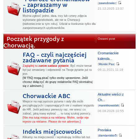
(
zawodowiec
)
- zapraszamy w
21.12.2025 13:37
listopadzie
Można zgłosić jedno, dwa, trzy lub cztery zdjęcia
wykonane gdziekolwiek, ale nie w Chorwacji
(niekoniecznie w tym roku). Udział w konkursie tylko dla
zarejestrowanych użytkowników.
Początek przygody z
Ostatni post
Chorwacją.
Cromaniackie
FAQ - czyli najczęściej
kalenda...
zadawane pytania
(
Morski Pas
)
Zaglądnij tu
zanim zadasz pytanie
.
Być może temat
09.11.2021 11:19
był już omawiany i odpowiedź na Twoje pytanie już tu
jest.
[W FAQ mogą pisać tylko osoby uprawnione. Jeśli
chcesz dołączyć do grupy redaktorów FAQ skontaktuj
się z adminem.]
Aktualne wieści z
Chorwackie ABC
Ch...
Miejsce na najczęstsze pytania i rady dla osób
(
marekkowalak
)
początkujących i zapoznających sie z realiami wyjazdu
do HR. Jeśli jedziesz pierwszy raz, nie wiesz co
06.08.2026 10:55
zabrać, jaką trasę wybrać ... to tutaj szukaj pomocy.
[Nie ma tutaj miejsca na reklamy. Molim, ovdje nije
mjesto za reklame. Please do not advertise.]
Prevlaka
Indeks miejscowości
(
damianisko5
)
Klikamy na miejscowość i wyskakują: krótka lub też