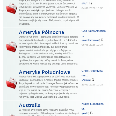
Afryka jest drugim co do wielkości kontynentem. W
(
PAP
)
Afryce są 54 kraje. Prawie jedna trzecia światowych
języków jest używanych w Afryce. Jezioro Wiktoria w
04.08.2026 15:30
Afryce jest największym jeziorem i drugim co do
wielkości jeziorem słodkowodnym na świecie. Nigeria
ma najwyższy na świecie wskaźnik urodzeń bliźniąt. W
Sudanie znajduje się ponad 200 piramid, czyli więcej niż
w Egipcie.
God Bless America -
Ameryka Północna
...
Odkrycie Ameryki – popularne określenie faktu dotarcia
(
marekkowalak
)
Krzysztofa Kolumba do tego kontynentu, w 1492 roku.
W rzeczywistości pierwszymi ludźmi, którzy dotarli do
06.08.2026 12:34
kontynentu amerykańskiego, byli członkowie
społeczności łowieckich, przybyłych z Azji przez
Beringię w czasie zlodowacenia, między 40.000 a
17.000 lat temu. Za pierwszego przedstawiciela
cywilizacji europejskiej, który dotarł do Ameryki na
początku XI wieku, uznaje się wikinga Leifa Erikssona.
Chile i Argentyna
Ameryka Południowa
ma...
Nazwę Ameryki zaproponował w 1507 roku niemiecki
(
Aglaia
)
kartograf, pochodzący z Alzacji, Martin Waldseemüller.
Przypisywał on odkrycie Nowego Świata, jak wówczas
25.05.2026 10:27
określano nowo odkryty ląd, Amerigo Vespucciemu i na
jego cześć nadał mu miano America. Jednym z
najstarszych globusów, na którym pojawiła się nazwa
Ameryka, jest Globus Jagielloński z 1508 roku.
Kraj w Oceanii na
Australia
gr...
W Australii żyje około 1500 rodzajów pająków, 4000
(
piotrf
)
rodzajów mrówek i 350 rodzajów termitów. Australia jest