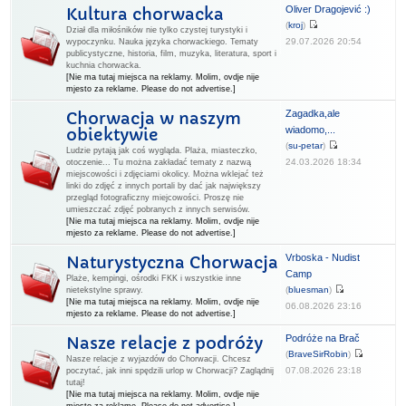
Oliver Dragojević :)
Kultura chorwacka
(
kroj
)
Dział dla miłośników nie tylko czystej turystyki i
29.07.2026 20:54
wypoczynku. Nauka języka chorwackiego. Tematy
publicystyczne, historia, film, muzyka, literatura, sport i
kuchnia chorwacka.
[Nie ma tutaj miejsca na reklamy. Molim, ovdje nije
mjesto za reklame. Please do not advertise.]
Zagadka,ale
Chorwacja w naszym
wiadomo,...
obiektywie
(
su-petar
)
Ludzie pytają jak coś wygląda. Plaża, miasteczko,
24.03.2026 18:34
otoczenie... Tu można zakładać tematy z nazwą
miejscowości i zdjęciami okolicy. Można wklejać też
linki do zdjęć z innych portali by dać jak największy
przegląd fotograficzny miejcowości. Proszę nie
umieszczać zdjęć pobranych z innych serwisów.
[Nie ma tutaj miejsca na reklamy. Molim, ovdje nije
mjesto za reklame. Please do not advertise.]
Vrboska - Nudist
Naturystyczna Chorwacja
Camp
Plaże, kempingi, ośrodki FKK i wszystkie inne
(
bluesman
)
nietekstylne sprawy.
[Nie ma tutaj miejsca na reklamy. Molim, ovdje nije
06.08.2026 23:16
mjesto za reklame. Please do not advertise.]
Podróże na Brač
Nasze relacje z podróży
(
BraveSirRobin
)
Nasze relacje z wyjazdów do Chorwacji. Chcesz
07.08.2026 23:18
poczytać, jak inni spędzili urlop w Chorwacji? Zaglądnij
tutaj!
[Nie ma tutaj miejsca na reklamy. Molim, ovdje nije