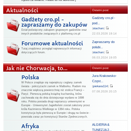
mjesto za reklame. Please do not advertise.]
Aktualności
Ostatni post
Gadżety cro.pl -
Gadżety cro.pl -
pod...
zapraszamy do zakupów
(
stachan
)
Dział poświęcony zakupom grupowym gadżetów oraz
22.03.2026 19:14
innych produktów związanych z platformą cro.pl
Zapraszamy do
Forumowe aktualności
polubi...
Tutaj znajdziesz przegląd najnowszych informacji
(
stachan
)
dotyczących forum.
06.03.2024 19:05
Jak nie Chorwacja, to...
Ostatni post
Jura Krakowsko-
Polska
Częst...
W Polsce znajduje się największy ceglany zamek
(
piekara114
)
świata - pokrzyżacki zamek w Malborku. Radom ma
znacznie większą powierzchnię niż stolica Francji –
07.08.2026 20:15
Paryż. Pierwszą polską książkę kucharską, która
zachowała się do dnia dzisiejszego wydano w 1698
roku. Polska posiada drugi najstarszy uniwersytet w
Europie - Uniwersytet Jagielloński został założony przez
króla Kazimierza Wielkiego w 1364 roku. Polska
konstytucja była pierwszą w Europie i drugą na świecie -
powstała zaraz po konstytucji Stanów Zjednoczonych.
ALGIERIA &
Afryka
TUNEZJA 2...