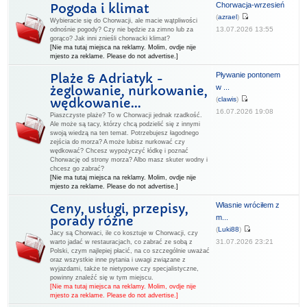
Chorwacja-wrzesień
Pogoda i klimat
(
azrael
)
Wybieracie się do Chorwacji, ale macie wątpliwości
13.07.2026 13:55
odnośnie pogody? Czy nie będzie za zimno lub za
gorąco? Jak inni znieśli chorwacki klimat?
[Nie ma tutaj miejsca na reklamy. Molim, ovdje nije
mjesto za reklame. Please do not advertise.]
Pływanie pontonem
Plaże & Adriatyk -
w ...
żeglowanie, nurkowanie,
(
clawis
)
wędkowanie...
16.07.2026 19:08
Piaszczyste plaże? To w Chorwacji jednak rzadkość.
Ale może są tacy, którzy chcą podzielić się z innymi
swoją wiedzą na ten temat. Potrzebujesz łagodnego
zejścia do morza? A może lubisz nurkować czy
wędkować? Chcesz wypożyczyć łódkę i poznać
Chorwację od strony morza? Albo masz skuter wodny i
chcesz go zabrać?
[Nie ma tutaj miejsca na reklamy. Molim, ovdje nije
mjesto za reklame. Please do not advertise.]
Własnie wróciłem z
Ceny, usługi, przepisy,
m...
porady różne
(
Luki88
)
Jacy są Chorwaci, ile co kosztuje w Chorwacji, czy
31.07.2026 23:21
warto jadać w restauracjach, co zabrać ze sobą z
Polski, czym najlepiej płacić, na co szczególnie uważać
oraz wszystkie inne pytania i uwagi związane z
wyjazdami, także te nietypowe czy specjalistyczne,
powinny znaleźć się w tym miejscu.
[Nie ma tutaj miejsca na reklamy. Molim, ovdje nije
mjesto za reklame. Please do not advertise.]