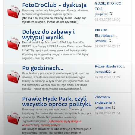
GDZIE, KTO i CO
FotoCroClub - dyskusja
TO J...
Rozmowy na tematy fotograficzne. Porady odnośnie
(
su-petar
)
techniki fotografowania, wyboru sprzętu.
[Nie ma tutaj miejsca na reklamy. Molim, ovdje nije
21.03.2026 19:00
mjesto za reklame. Please do not advertise.]
PKO BP
Dołącz do zabawy i
Ekstraklasa -...
wytypuj wyniki
(
Werscik
)
Ekstraklasa? Liga Mistrzów UEFA? Liga Narodów
07.08.2026 23:27
UEFA? Liga Europy UEFA? A może Mistrzostwa Świata
FIFA? Wytypuj wyniki rozgrywek i zdobywaj punkty.
Wyróżnij się oryginalną rangą i czasami ustrzel fajną
nagrodę - baw się dobrze!
Różne filozofie i po...
Po godzinach...
(
romuald22
)
Dział testowy poświęcony swobodnym dyskusjom na
07.08.2026 11:25
dowolne, często niezrozumiałe lub kontrowersyjne
tematy. Moderacja w tym dziale jest ograniczona. Nie
ma obowiązku wchodzenia do tego działu i czytania
postów - robisz to na własną odpowiedzialność.
Zabawa w
Prawie Hyde Park, czyli
skojarzenia ;)
wszystko oprócz polityki.
(
Wiola-Tom
)
Rozmowy na tematy nie związane z Chorwacją i
07.08.2026 21:04
turystyką. Tu można dyskutować rozrywkach, muzyce,
sporcie itp. Można też prowadzić rozmowy
"ogólnotowarzyskie".
Zabronione są dyskusje o
współczesnej, polskiej polityce.
Ale uwaga! Również tu obowiązuje przestrzeganie
regulaminu forum i kulturalne zachowanie!