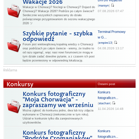
Dni Do Wyjazdu
Wakacje 2026
(
marsyn
)
Wakacje w Chorwacji? Noclegi w Chorwacji? Dojazd do
07.08.2026 07:47
Chorwacji? Wakacje 2026? Podróże po całym świecie?
Serdecznie wszystkich zapraszamy do działu
poświęconego przygotowaniom do sezonu wakacyjnego
2026 ツ
Terminal Promowy
Szybkie pytanie - szybka
w G...
odpowiedź
(
empire13
)
Forum jest wielowątkową kopalnią wiedzy o Chorwacji
04.08.2026 13:17
oraz podróżach po całym świecie - wiemy, że trudno to
od razu ogarnąć, więc nasi nowi forumowicze mogą w
tym dziale zadać dowolne pytanie, a z czasem ich post
będzie przeniesiony w odpowiednią lokalizację.
Konkursy
Ostatni post
Konkurs
Konkurs fotograficzny
fotograficzn...
"Moja Chorwacja" -
(
stachan
)
zapraszamy we wrześniu
11.04.2026 14:48
Można zgłosić do konkursu jedno, dwa lub trzy zdjęcia
wykonane w Chorwacji (niekoniecznie w tym roku).
Udział w konkursie tylko dla zarejestrowanych
użytkowników.
Konkurs
Konkurs fotograficzny
fotograficzn...
"Podróże Cromaniaków"