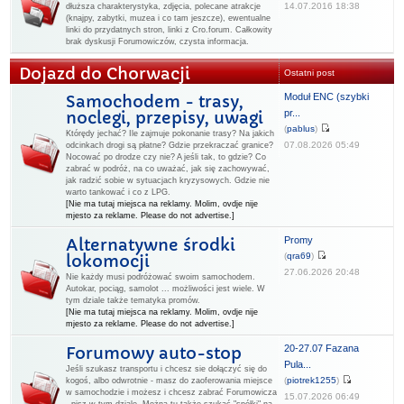
14.07.2016 18:38
dłuższa charakterystyka, zdjęcia, polecane atrakcje
(knajpy, zabytki, muzea i co tam jeszcze), ewentualne
linki do przydatnych stron, linki z Cro.forum. Całkowity
brak dyskusji Forumowiczów, czysta informacja.
Dojazd do Chorwacji
Ostatni post
Moduł ENC (szybki
Samochodem - trasy,
pr...
noclegi, przepisy, uwagi
(
pablus
)
Którędy jechać? Ile zajmuje pokonanie trasy? Na jakich
07.08.2026 05:49
odcinkach drogi są płatne? Gdzie przekraczać granice?
Nocować po drodze czy nie? A jeśli tak, to gdzie? Co
zabrać w podróż, na co uważać, jak się zachowywać,
jak radzić sobie w sytuacjach kryzysowych. Gdzie nie
warto tankować i co z LPG.
[Nie ma tutaj miejsca na reklamy. Molim, ovdje nije
mjesto za reklame. Please do not advertise.]
Promy
Alternatywne środki
(
qra69
)
lokomocji
27.06.2026 20:48
Nie każdy musi podróżować swoim samochodem.
Autokar, pociąg, samolot ... możliwości jest wiele. W
tym dziale także tematyka promów.
[Nie ma tutaj miejsca na reklamy. Molim, ovdje nije
mjesto za reklame. Please do not advertise.]
20-27.07 Fazana
Forumowy auto-stop
Pula...
Jeśli szukasz transportu i chcesz sie dołączyć się do
(
piotrek1255
)
kogoś, albo odwrotnie - masz do zaoferowania miejsce
w samochodzie i możesz i chcesz zabrać Forumowicza
15.07.2026 06:49