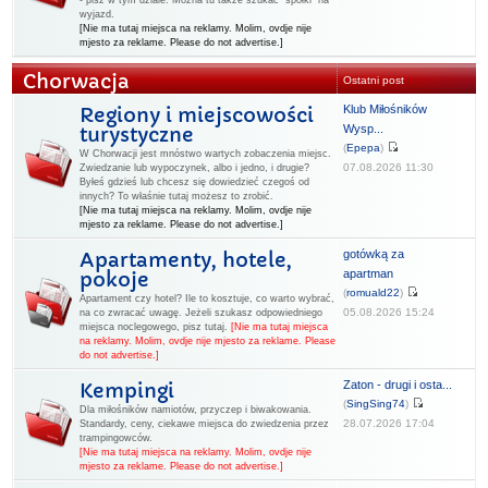
- pisz w tym dziale. Można tu także szukać "spółki" na
wyjazd.
[Nie ma tutaj miejsca na reklamy. Molim, ovdje nije
mjesto za reklame. Please do not advertise.]
Chorwacja
Ostatni post
Klub Miłośników
Regiony i miejscowości
Wysp...
turystyczne
(
Epepa
)
W Chorwacji jest mnóstwo wartych zobaczenia miejsc.
07.08.2026 11:30
Zwiedzanie lub wypoczynek, albo i jedno, i drugie?
Byłeś gdzieś lub chcesz się dowiedzieć czegoś od
innych? To właśnie tutaj możesz to zrobić.
[Nie ma tutaj miejsca na reklamy. Molim, ovdje nije
mjesto za reklame. Please do not advertise.]
gotówką za
Apartamenty, hotele,
apartman
pokoje
(
romuald22
)
Apartament czy hotel? Ile to kosztuje, co warto wybrać,
05.08.2026 15:24
na co zwracać uwagę. Jeżeli szukasz odpowiedniego
miejsca noclegowego, pisz tutaj.
[Nie ma tutaj miejsca
na reklamy. Molim, ovdje nije mjesto za reklame. Please
do not advertise.]
Zaton - drugi i osta...
Kempingi
(
SingSing74
)
Dla miłośników namiotów, przyczep i biwakowania.
28.07.2026 17:04
Standardy, ceny, ciekawe miejsca do zwiedzenia przez
trampingowców.
[Nie ma tutaj miejsca na reklamy. Molim, ovdje nije
mjesto za reklame. Please do not advertise.]