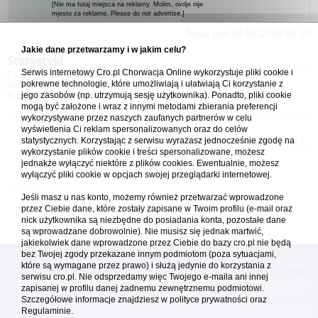
[Nie ma tutaj miejsca na reklamy. Molim, ovdje nije
mjesto za reklame. Please do not advertise.]
Teraz jest 08.08.2026 00:10
Jakie dane przetwarzamy i w jakim celu?
Statystyki
Serwis internetowy Cro.pl Chorwacja Online wykorzystuje pliki cookie i
Cro.pl przegląda
102
użytkowników :: 5 zidentyfikowanych, 0 ukrytych i 97
pokrewne technologie, które umożliwiają i ułatwiają Ci korzystanie z
gości (dane z ostatnich 3 minut)
jego zasobów (np. utrzymują sesję użytkownika). Ponadto, pliki cookie
Najwięcej użytkowników online (
5542
) było 21.04.2026 01:12
mogą być założone i wraz z innymi metodami zbierania preferencji
wykorzystywane przez naszych zaufanych partnerów w celu
Forum Chorwacja Online - Cro.pl
wyświetlenia Ci reklam spersonalizowanych oraz do celów
statystycznych. Korzystając z serwisu wyrażasz jednocześnie zgodę na
Usuń ciasteczka
• Strefa czasowa: UTC + 1 (Polska - czas zimowy) [
DST
]
wykorzystanie plików cookie i treści spersonalizowane, możesz
jednakże wyłączyć niektóre z plików cookies. Ewentualnie, możesz
wyłączyć pliki cookie w opcjach swojej przeglądarki internetowej.
Jeśli masz u nas konto, możemy również przetwarzać wprowadzone
przez Ciebie dane, które zostały zapisane w Twoim profilu (e-mail oraz
nick użytkownika są niezbędne do posiadania konta, pozostałe dane
są wprowadzane dobrowolnie). Nie musisz się jednak martwić,
jakiekolwiek dane wprowadzone przez Ciebie do bazy cro.pl nie będą
bez Twojej zgody przekazane innym podmiotom (poza sytuacjami,
które są wymagane przez prawo) i służą jedynie do korzystania z
[
reklama
] [
kontakt
]
serwisu cro.pl. Nie odsprzedamy więc Twojego e-maila ani innej
Platforma cro.pl© Chorwacja online™ wykorzystuje cookies do prawidłowego działania, te pliki
gromadzą na Twoim komputerze dane ułatwiające korzystanie z serwisu; więcej informacji w
zapisanej w profilu danej żadnemu zewnętrznemu podmiotowi.
polityce prywatności
.
Szczegółowe informacje znajdziesz w
polityce prywatności
oraz
Redakcja platformy cro.pl© Chorwacja online™ nie odpowiada za treści zamieszczone przez
Regulaminie.
użytkowników. Korzystanie z serwisu oznacza akceptację regulaminu. Serwis ma charakter