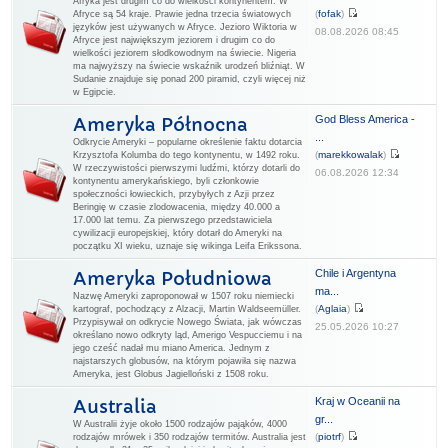
Afryka jest drugim co do wielkości kontynentem. W
(
fofak
)
Afryce są 54 kraje. Prawie jedna trzecia światowych
języków jest używanych w Afryce. Jezioro Wiktoria w
08.08.2026 08:45
Afryce jest największym jeziorem i drugim co do
wielkości jeziorem słodkowodnym na świecie. Nigeria
ma najwyższy na świecie wskaźnik urodzeń bliźniąt. W
Sudanie znajduje się ponad 200 piramid, czyli więcej niż
w Egipcie.
God Bless America -
Ameryka Północna
...
Odkrycie Ameryki – popularne określenie faktu dotarcia
(
marekkowalak
)
Krzysztofa Kolumba do tego kontynentu, w 1492 roku.
W rzeczywistości pierwszymi ludźmi, którzy dotarli do
06.08.2026 12:34
kontynentu amerykańskiego, byli członkowie
społeczności łowieckich, przybyłych z Azji przez
Beringię w czasie zlodowacenia, między 40.000 a
17.000 lat temu. Za pierwszego przedstawiciela
cywilizacji europejskiej, który dotarł do Ameryki na
początku XI wieku, uznaje się wikinga Leifa Erikssona.
Chile i Argentyna
Ameryka Południowa
ma...
Nazwę Ameryki zaproponował w 1507 roku niemiecki
(
Aglaia
)
kartograf, pochodzący z Alzacji, Martin Waldseemüller.
Przypisywał on odkrycie Nowego Świata, jak wówczas
25.05.2026 10:27
określano nowo odkryty ląd, Amerigo Vespucciemu i na
jego cześć nadał mu miano America. Jednym z
najstarszych globusów, na którym pojawiła się nazwa
Ameryka, jest Globus Jagielloński z 1508 roku.
Kraj w Oceanii na
Australia
gr...
W Australii żyje około 1500 rodzajów pająków, 4000
(
piotrf
)
rodzajów mrówek i 350 rodzajów termitów. Australia jest