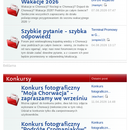
Dni Do Wyjazdu
Wakacje 2026
(
marsyn
)
Wakacje w Chorwacji? Noclegi w Chorwacji? Dojazd do
07.08.2026 07:47
Chorwacji? Wakacje 2026? Podróże po całym świecie?
Serdecznie wszystkich zapraszamy do działu
poświęconego przygotowaniom do sezonu wakacyjnego
2026 ツ
Terminal Promowy
Szybkie pytanie - szybka
w G...
odpowiedź
(
empire13
)
Forum jest wielowątkową kopalnią wiedzy o Chorwacji
04.08.2026 13:17
oraz podróżach po całym świecie - wiemy, że trudno to
od razu ogarnąć, więc nasi nowi forumowicze mogą w
tym dziale zadać dowolne pytanie, a z czasem ich post
będzie przeniesiony w odpowiednią lokalizację.
Konkursy
Ostatni post
Konkurs
Konkurs fotograficzny
fotograficzn...
"Moja Chorwacja" -
(
stachan
)
zapraszamy we wrześniu
11.04.2026 14:48
Można zgłosić do konkursu jedno, dwa lub trzy zdjęcia
wykonane w Chorwacji (niekoniecznie w tym roku).
Udział w konkursie tylko dla zarejestrowanych
użytkowników.
Konkurs
Konkurs fotograficzny
fotograficzn...
"Podróże Cromaniaków"