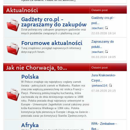
mjesto za reklame. Please do not advertise.]
Aktualności
Ostatni post
Gadżety cro.pl -
Gadżety cro.pl -
pod...
zapraszamy do zakupów
(
stachan
)
Dział poświęcony zakupom grupowym gadżetów oraz
22.03.2026 19:14
innych produktów związanych z platformą cro.pl
Zapraszamy do
Forumowe aktualności
polubi...
Tutaj znajdziesz przegląd najnowszych informacji
(
stachan
)
dotyczących forum.
06.03.2024 19:05
Jak nie Chorwacja, to...
Ostatni post
Jura Krakowsko-
Polska
Częst...
W Polsce znajduje się największy ceglany zamek
(
piekara114
)
świata - pokrzyżacki zamek w Malborku. Radom ma
znacznie większą powierzchnię niż stolica Francji –
07.08.2026 20:15
Paryż. Pierwszą polską książkę kucharską, która
zachowała się do dnia dzisiejszego wydano w 1698
roku. Polska posiada drugi najstarszy uniwersytet w
Europie - Uniwersytet Jagielloński został założony przez
króla Kazimierza Wielkiego w 1364 roku. Polska
konstytucja była pierwszą w Europie i drugą na świecie -
powstała zaraz po konstytucji Stanów Zjednoczonych.
RPA - Zimbabwe -
Afryka
Bot...