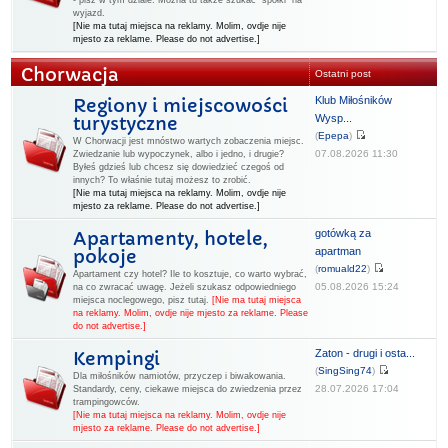
- pisz w tym dziale. Można tu także szukać "spółki" na
wyjazd.
[Nie ma tutaj miejsca na reklamy. Molim, ovdje nije
mjesto za reklame. Please do not advertise.]
Chorwacja
Ostatni post
Klub Miłośników
Regiony i miejscowości
Wysp...
turystyczne
(
Epepa
)
W Chorwacji jest mnóstwo wartych zobaczenia miejsc.
07.08.2026 11:30
Zwiedzanie lub wypoczynek, albo i jedno, i drugie?
Byłeś gdzieś lub chcesz się dowiedzieć czegoś od
innych? To właśnie tutaj możesz to zrobić.
[Nie ma tutaj miejsca na reklamy. Molim, ovdje nije
mjesto za reklame. Please do not advertise.]
gotówką za
Apartamenty, hotele,
apartman
pokoje
(
romuald22
)
Apartament czy hotel? Ile to kosztuje, co warto wybrać,
05.08.2026 15:24
na co zwracać uwagę. Jeżeli szukasz odpowiedniego
miejsca noclegowego, pisz tutaj.
[Nie ma tutaj miejsca
na reklamy. Molim, ovdje nije mjesto za reklame. Please
do not advertise.]
Zaton - drugi i osta...
Kempingi
(
SingSing74
)
Dla miłośników namiotów, przyczep i biwakowania.
28.07.2026 17:04
Standardy, ceny, ciekawe miejsca do zwiedzenia przez
trampingowców.
[Nie ma tutaj miejsca na reklamy. Molim, ovdje nije
mjesto za reklame. Please do not advertise.]