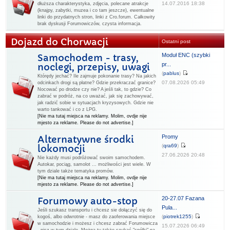
14.07.2016 18:38
dłuższa charakterystyka, zdjęcia, polecane atrakcje
(knajpy, zabytki, muzea i co tam jeszcze), ewentualne
linki do przydatnych stron, linki z Cro.forum. Całkowity
brak dyskusji Forumowiczów, czysta informacja.
Dojazd do Chorwacji
Ostatni post
Moduł ENC (szybki
Samochodem - trasy,
pr...
noclegi, przepisy, uwagi
(
pablus
)
Którędy jechać? Ile zajmuje pokonanie trasy? Na jakich
07.08.2026 05:49
odcinkach drogi są płatne? Gdzie przekraczać granice?
Nocować po drodze czy nie? A jeśli tak, to gdzie? Co
zabrać w podróż, na co uważać, jak się zachowywać,
jak radzić sobie w sytuacjach kryzysowych. Gdzie nie
warto tankować i co z LPG.
[Nie ma tutaj miejsca na reklamy. Molim, ovdje nije
mjesto za reklame. Please do not advertise.]
Promy
Alternatywne środki
(
qra69
)
lokomocji
27.06.2026 20:48
Nie każdy musi podróżować swoim samochodem.
Autokar, pociąg, samolot ... możliwości jest wiele. W
tym dziale także tematyka promów.
[Nie ma tutaj miejsca na reklamy. Molim, ovdje nije
mjesto za reklame. Please do not advertise.]
20-27.07 Fazana
Forumowy auto-stop
Pula...
Jeśli szukasz transportu i chcesz sie dołączyć się do
(
piotrek1255
)
kogoś, albo odwrotnie - masz do zaoferowania miejsce
w samochodzie i możesz i chcesz zabrać Forumowicza
15.07.2026 06:49