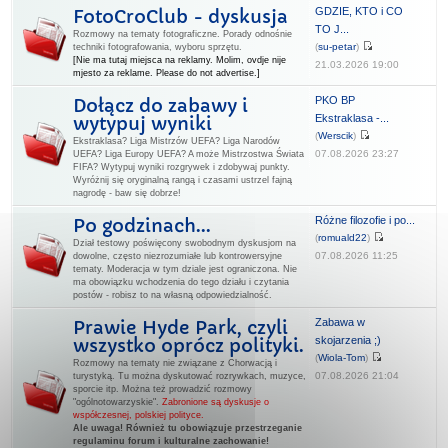
GDZIE, KTO i CO
FotoCroClub - dyskusja
TO J...
Rozmowy na tematy fotograficzne. Porady odnośnie
(
su-petar
)
techniki fotografowania, wyboru sprzętu.
[Nie ma tutaj miejsca na reklamy. Molim, ovdje nije
21.03.2026 19:00
mjesto za reklame. Please do not advertise.]
PKO BP
Dołącz do zabawy i
Ekstraklasa -...
wytypuj wyniki
(
Werscik
)
Ekstraklasa? Liga Mistrzów UEFA? Liga Narodów
07.08.2026 23:27
UEFA? Liga Europy UEFA? A może Mistrzostwa Świata
FIFA? Wytypuj wyniki rozgrywek i zdobywaj punkty.
Wyróżnij się oryginalną rangą i czasami ustrzel fajną
nagrodę - baw się dobrze!
Różne filozofie i po...
Po godzinach...
(
romuald22
)
Dział testowy poświęcony swobodnym dyskusjom na
07.08.2026 11:25
dowolne, często niezrozumiałe lub kontrowersyjne
tematy. Moderacja w tym dziale jest ograniczona. Nie
ma obowiązku wchodzenia do tego działu i czytania
postów - robisz to na własną odpowiedzialność.
Zabawa w
Prawie Hyde Park, czyli
skojarzenia ;)
wszystko oprócz polityki.
(
Wiola-Tom
)
Rozmowy na tematy nie związane z Chorwacją i
07.08.2026 21:04
turystyką. Tu można dyskutować rozrywkach, muzyce,
sporcie itp. Można też prowadzić rozmowy
"ogólnotowarzyskie".
Zabronione są dyskusje o
współczesnej, polskiej polityce.
Ale uwaga! Również tu obowiązuje przestrzeganie
regulaminu forum i kulturalne zachowanie!