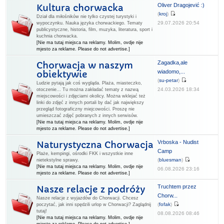
Oliver Dragojević :)
Kultura chorwacka
(
kroj
)
Dział dla miłośników nie tylko czystej turystyki i
29.07.2026 20:54
wypoczynku. Nauka języka chorwackiego. Tematy
publicystyczne, historia, film, muzyka, literatura, sport i
kuchnia chorwacka.
[Nie ma tutaj miejsca na reklamy. Molim, ovdje nije
mjesto za reklame. Please do not advertise.]
Zagadka,ale
Chorwacja w naszym
wiadomo,...
obiektywie
(
su-petar
)
Ludzie pytają jak coś wygląda. Plaża, miasteczko,
24.03.2026 18:34
otoczenie... Tu można zakładać tematy z nazwą
miejscowości i zdjęciami okolicy. Można wklejać też
linki do zdjęć z innych portali by dać jak największy
przegląd fotograficzny miejcowości. Proszę nie
umieszczać zdjęć pobranych z innych serwisów.
[Nie ma tutaj miejsca na reklamy. Molim, ovdje nije
mjesto za reklame. Please do not advertise.]
Vrboska - Nudist
Naturystyczna Chorwacja
Camp
Plaże, kempingi, ośrodki FKK i wszystkie inne
(
bluesman
)
nietekstylne sprawy.
[Nie ma tutaj miejsca na reklamy. Molim, ovdje nije
06.08.2026 23:16
mjesto za reklame. Please do not advertise.]
Truchtem przez
Nasze relacje z podróży
Chorw...
Nasze relacje z wyjazdów do Chorwacji. Chcesz
(
fofak
)
poczytać, jak inni spędzili urlop w Chorwacji? Zaglądnij
tutaj!
08.08.2026 08:46
[Nie ma tutaj miejsca na reklamy. Molim, ovdje nije