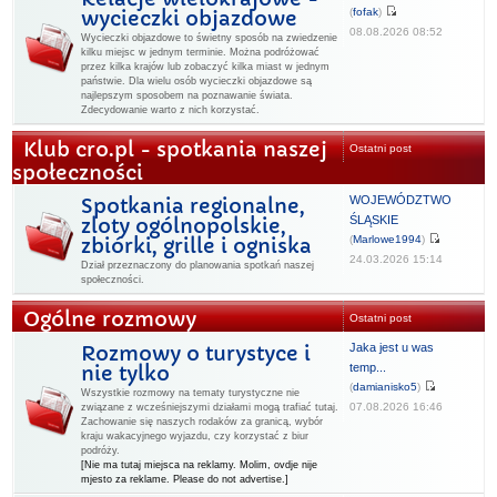
(
fofak
)
wycieczki objazdowe
08.08.2026 08:52
Wycieczki objazdowe to świetny sposób na zwiedzenie
kilku miejsc w jednym terminie. Można podróżować
przez kilka krajów lub zobaczyć kilka miast w jednym
państwie. Dla wielu osób wycieczki objazdowe są
najlepszym sposobem na poznawanie świata.
Zdecydowanie warto z nich korzystać.
Klub cro.pl - spotkania naszej
Ostatni post
społeczności
WOJEWÓDZTWO
Spotkania regionalne,
ŚLĄSKIE
zloty ogólnopolskie,
(
Marlowe1994
)
zbiórki, grille i ogniska
24.03.2026 15:14
Dział przeznaczony do planowania spotkań naszej
społeczności.
Ogólne rozmowy
Ostatni post
Jaka jest u was
Rozmowy o turystyce i
temp...
nie tylko
(
damianisko5
)
Wszystkie rozmowy na tematy turystyczne nie
07.08.2026 16:46
związane z wcześniejszymi działami mogą trafiać tutaj.
Zachowanie się naszych rodaków za granicą, wybór
kraju wakacyjnego wyjazdu, czy korzystać z biur
podróży.
[Nie ma tutaj miejsca na reklamy. Molim, ovdje nije
mjesto za reklame. Please do not advertise.]