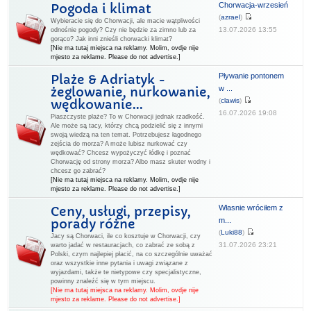
Chorwacja-wrzesień
Pogoda i klimat
(
azrael
)
Wybieracie się do Chorwacji, ale macie wątpliwości
13.07.2026 13:55
odnośnie pogody? Czy nie będzie za zimno lub za
gorąco? Jak inni znieśli chorwacki klimat?
[Nie ma tutaj miejsca na reklamy. Molim, ovdje nije
mjesto za reklame. Please do not advertise.]
Pływanie pontonem
Plaże & Adriatyk -
w ...
żeglowanie, nurkowanie,
(
clawis
)
wędkowanie...
16.07.2026 19:08
Piaszczyste plaże? To w Chorwacji jednak rzadkość.
Ale może są tacy, którzy chcą podzielić się z innymi
swoją wiedzą na ten temat. Potrzebujesz łagodnego
zejścia do morza? A może lubisz nurkować czy
wędkować? Chcesz wypożyczyć łódkę i poznać
Chorwację od strony morza? Albo masz skuter wodny i
chcesz go zabrać?
[Nie ma tutaj miejsca na reklamy. Molim, ovdje nije
mjesto za reklame. Please do not advertise.]
Własnie wróciłem z
Ceny, usługi, przepisy,
m...
porady różne
(
Luki88
)
Jacy są Chorwaci, ile co kosztuje w Chorwacji, czy
31.07.2026 23:21
warto jadać w restauracjach, co zabrać ze sobą z
Polski, czym najlepiej płacić, na co szczególnie uważać
oraz wszystkie inne pytania i uwagi związane z
wyjazdami, także te nietypowe czy specjalistyczne,
powinny znaleźć się w tym miejscu.
[Nie ma tutaj miejsca na reklamy. Molim, ovdje nije
mjesto za reklame. Please do not advertise.]