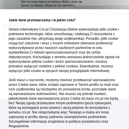
[Nie ma tutaj miejsca na reklamy. Molim, ovdje nije
mjesto za reklame. Please do not advertise.]
Teraz jest 08.08.2026 11:04
Jakie dane przetwarzamy i w jakim celu?
Statystyki
Serwis internetowy Cro.pl Chorwacja Online wykorzystuje pliki cookie i
Cro.pl przegląda
141
użytkowników :: 2 zidentyfikowanych, 0 ukrytych i 139
pokrewne technologie, które umożliwiają i ułatwiają Ci korzystanie z
gości (dane z ostatnich 3 minut)
jego zasobów (np. utrzymują sesję użytkownika). Ponadto, pliki cookie
Najwięcej użytkowników online (
5542
) było 21.04.2026 01:12
mogą być założone i wraz z innymi metodami zbierania preferencji
wykorzystywane przez naszych zaufanych partnerów w celu
Forum Chorwacja Online - Cro.pl
wyświetlenia Ci reklam spersonalizowanych oraz do celów
statystycznych. Korzystając z serwisu wyrażasz jednocześnie zgodę na
Usuń ciasteczka
• Strefa czasowa: UTC + 1 (Polska - czas zimowy) [
DST
]
wykorzystanie plików cookie i treści spersonalizowane, możesz
jednakże wyłączyć niektóre z plików cookies. Ewentualnie, możesz
wyłączyć pliki cookie w opcjach swojej przeglądarki internetowej.
Jeśli masz u nas konto, możemy również przetwarzać wprowadzone
przez Ciebie dane, które zostały zapisane w Twoim profilu (e-mail oraz
nick użytkownika są niezbędne do posiadania konta, pozostałe dane
są wprowadzane dobrowolnie). Nie musisz się jednak martwić,
jakiekolwiek dane wprowadzone przez Ciebie do bazy cro.pl nie będą
bez Twojej zgody przekazane innym podmiotom (poza sytuacjami,
które są wymagane przez prawo) i służą jedynie do korzystania z
[
reklama
] [
kontakt
]
serwisu cro.pl. Nie odsprzedamy więc Twojego e-maila ani innej
Platforma cro.pl© Chorwacja online™ wykorzystuje cookies do prawidłowego działania, te pliki
gromadzą na Twoim komputerze dane ułatwiające korzystanie z serwisu; więcej informacji w
zapisanej w profilu danej żadnemu zewnętrznemu podmiotowi.
polityce prywatności
.
Szczegółowe informacje znajdziesz w
polityce prywatności
oraz
Redakcja platformy cro.pl© Chorwacja online™ nie odpowiada za treści zamieszczone przez
Regulaminie.
użytkowników. Korzystanie z serwisu oznacza akceptację regulaminu. Serwis ma charakter