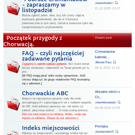
(
zawodowiec
)
- zapraszamy w
21.12.2025 13:37
listopadzie
Można zgłosić jedno, dwa, trzy lub cztery zdjęcia
wykonane gdziekolwiek, ale nie w Chorwacji
(niekoniecznie w tym roku). Udział w konkursie tylko dla
zarejestrowanych użytkowników.
Początek przygody z
Ostatni post
Chorwacją.
Cromaniackie
FAQ - czyli najczęściej
kalenda...
zadawane pytania
(
Morski Pas
)
Zaglądnij tu
zanim zadasz pytanie
.
Być może temat
09.11.2021 11:19
był już omawiany i odpowiedź na Twoje pytanie już tu
jest.
[W FAQ mogą pisać tylko osoby uprawnione. Jeśli
chcesz dołączyć do grupy redaktorów FAQ skontaktuj
się z adminem.]
Aktualne wieści z
Chorwackie ABC
Ch...
Miejsce na najczęstsze pytania i rady dla osób
(
marekkowalak
)
początkujących i zapoznających sie z realiami wyjazdu
do HR. Jeśli jedziesz pierwszy raz, nie wiesz co
06.08.2026 10:55
zabrać, jaką trasę wybrać ... to tutaj szukaj pomocy.
[Nie ma tutaj miejsca na reklamy. Molim, ovdje nije
mjesto za reklame. Please do not advertise.]
Prevlaka
Indeks miejscowości
(
damianisko5
)
Klikamy na miejscowość i wyskakują: krótka lub też