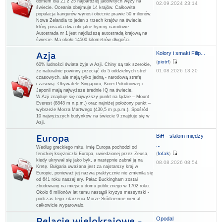
domem dla 21 z 25 najbardziej jadowitych węży na
02.09.2024 23:14
świecie. Oceania obejmuje 14 krajów. Całkowita
populacja kangurów wynosi obecnie prawie 50 milionów.
Nowa Zelandia to jeden z trzech krajów na świecie,
który posiada dwa oficjalne hymny narodowe.
Autostrada nr 1 jest najdłuższą autostradą krajową na
świecie. Ma około 14500 kilometrów długości.
Kolory i smaki Filip...
Azja
(
piotrf
)
60% ludności świata żyje w Azji. Chiny są tak szerokie,
01.08.2026 13:20
że naturalnie powinny przeciąć do 5 oddzielnych stref
czasowych, ale mają tylko jedną - narodową strefę
czasową. Obywatele Singapuru, Korei Południowej i
Japonii mają najwyższe średnie IQ na świecie.
W Azji znajduje się najwyższy punkt na lądzie – Mount
Everest (8848 m n.p.m.) oraz najniżej położony punkt –
wybrzeże Morza Martwego (430,5 m p.p.m.). Spośród
10 najwyższych budynków na świecie 9 znajduje się w
Azji.
BiH - slalom między
Europa
...
Według greckiego mitu, imię Europa pochodzi od
(
fofak
)
fenickiej księżniczki Europa, uwiedzionej przez Zeusa,
kiedy ukrywał się jako byk, a następnie zabrał ją na
08.08.2026 08:54
Kretę. Bułgaria uważana jest za najstarszy kraj w
Europie, ponieważ jej nazwa praktycznie nie zmieniła się
od 641 roku naszej ery. Pałac Buckingham został
zbudowany na miejscu domu publicznego w 1702 roku.
Około 6 milionów lat temu nastąpił kryzys messyński -
podczas tego zdarzenia Morze Śródziemne niemal
całkowicie wyparowało.
Opodal
Relacje wielokrajowe -