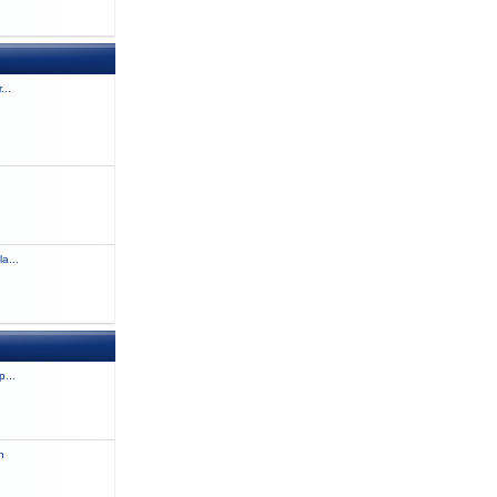
...
a...
...
n