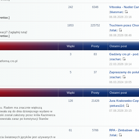
Vrboska - Nudist C
242
6346
(
bluesman
)
06.08.2026 23:16
ertise.]
Truchtem przez Chor
1953
225752
(
fofak
)
cji? Zaglądnij tutaj!
08.08.2026 08:46
ertise.]
Wątki
Posty
Ostatni post
Gadżety cro.pl - pod.
3
83
(
stachan
)
tformą cro.pl
22.03.2026 19:14
Zapraszamy do polub
5
37
(
stachan
)
06.03.2024 19:05
Wątki
Posty
Ostatni post
Jura Krakowsko-Częs
126
21426
(
piekara114
)
rku. Radom ma znacznie większą
07.08.2026 20:15
howała się do dnia dzisiejszego wydano w
ński został założony przez króla Kazimierza
 powstała zaraz po konstytucji Stanów
RPA - Zimbabwe - Bot
61
5766
(
fofak
)
rzecia światowych języków jest używanych w