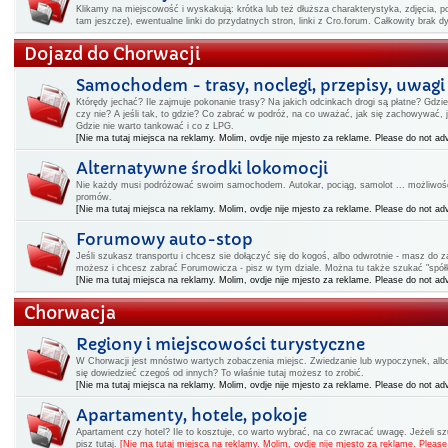
Klikamy na miejscowość i wyskakują: krótka lub też dłuższa charakterystyka, zdjęcia, po
tam jeszcze), ewentualne linki do przydatnych stron, linki z Cro.forum. Całkowity brak 
Dojazd do Chorwacji
Samochodem - trasy, noclegi, przepisy, uwagi
Którędy jechać? Ile zajmuje pokonanie trasy? Na jakich odcinkach drogi są płatne? Gdz
czy nie? A jeśli tak, to gdzie? Co zabrać w podróż, na co uważać, jak się zachowywać,
Gdzie nie warto tankować i co z LPG.
[Nie ma tutaj miejsca na reklamy. Molim, ovdje nije mjesto za reklame. Please do not adv
Alternatywne środki lokomocji
Nie każdy musi podróżować swoim samochodem. Autokar, pociąg, samolot ... możliwości
promów.
[Nie ma tutaj miejsca na reklamy. Molim, ovdje nije mjesto za reklame. Please do not adv
Forumowy auto-stop
Jeśli szukasz transportu i chcesz sie dołączyć się do kogoś, albo odwrotnie - masz do
możesz i chcesz zabrać Forumowicza - pisz w tym dziale. Można tu także szukać "spółk
[Nie ma tutaj miejsca na reklamy. Molim, ovdje nije mjesto za reklame. Please do not adv
Chorwacja
Regiony i miejscowości turystyczne
W Chorwacji jest mnóstwo wartych zobaczenia miejsc. Zwiedzanie lub wypoczynek, albo i
się dowiedzieć czegoś od innych? To właśnie tutaj możesz to zrobić.
[Nie ma tutaj miejsca na reklamy. Molim, ovdje nije mjesto za reklame. Please do not adv
Apartamenty, hotele, pokoje
Apartament czy hotel? Ile to kosztuje, co warto wybrać, na co zwracać uwagę. Jeżeli 
pisz tutaj.
[Nie ma tutaj miejsca na reklamy. Molim, ovdje nije mjesto za reklame. Please 