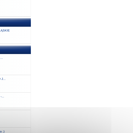
ĄSKIE
...
J...
...
.
a ;)