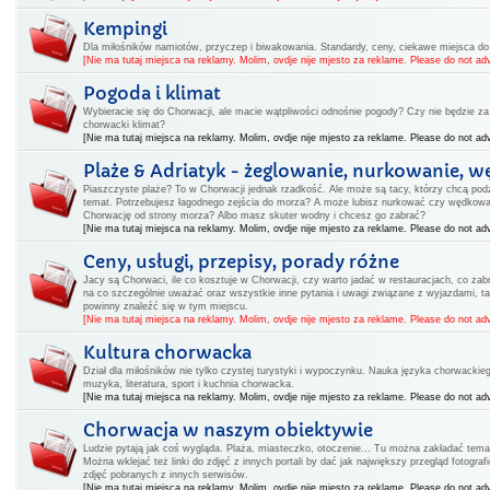
Kempingi
Dla miłośników namiotów, przyczep i biwakowania. Standardy, ceny, ciekawe miejsca d
[Nie ma tutaj miejsca na reklamy. Molim, ovdje nije mjesto za reklame. Please do not adv
Pogoda i klimat
Wybieracie się do Chorwacji, ale macie wątpliwości odnośnie pogody? Czy nie będzie za 
chorwacki klimat?
[Nie ma tutaj miejsca na reklamy. Molim, ovdje nije mjesto za reklame. Please do not adv
Plaże & Adriatyk - żeglowanie, nurkowanie, w
Piaszczyste plaże? To w Chorwacji jednak rzadkość. Ale może są tacy, którzy chcą podz
temat. Potrzebujesz łagodnego zejścia do morza? A może lubisz nurkować czy wędkow
Chorwację od strony morza? Albo masz skuter wodny i chcesz go zabrać?
[Nie ma tutaj miejsca na reklamy. Molim, ovdje nije mjesto za reklame. Please do not adv
Ceny, usługi, przepisy, porady różne
Jacy są Chorwaci, ile co kosztuje w Chorwacji, czy warto jadać w restauracjach, co zabr
na co szczególnie uważać oraz wszystkie inne pytania i uwagi związane z wyjazdami, ta
powinny znaleźć się w tym miejscu.
[Nie ma tutaj miejsca na reklamy. Molim, ovdje nije mjesto za reklame. Please do not adv
Kultura chorwacka
Dział dla miłośników nie tylko czystej turystyki i wypoczynku. Nauka języka chorwackiego
muzyka, literatura, sport i kuchnia chorwacka.
[Nie ma tutaj miejsca na reklamy. Molim, ovdje nije mjesto za reklame. Please do not adv
Chorwacja w naszym obiektywie
Ludzie pytają jak coś wygląda. Plaża, miasteczko, otoczenie... Tu można zakładać tema
Można wklejać też linki do zdjęć z innych portali by dać jak największy przegląd fotogr
zdjęć pobranych z innych serwisów.
[Nie ma tutaj miejsca na reklamy. Molim, ovdje nije mjesto za reklame. Please do not adv