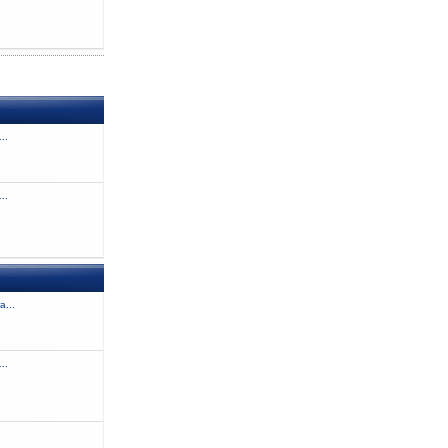
..
..
a...
..