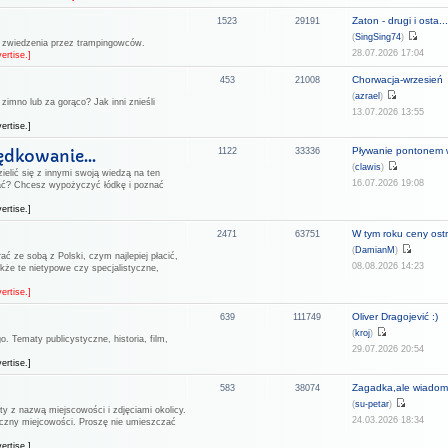
Zaton - drugi i osta..
1523
29191
(
SingSing74
)
o zwiedzenia przez trampingowców.
28.07.2026 17:04
ertise.]
Chorwacja-wrzesień
453
21008
(
azrael
)
zimno lub za gorąco? Jak inni znieśli
13.07.2026 13:55
ertise.]
Pływanie pontonem w
ędkowanie...
1122
33336
(
clawis
)
ielić się z innymi swoją wiedzą na ten
16.07.2026 19:08
ać? Chcesz wypożyczyć łódkę i poznać
ertise.]
W tym roku ceny ostr.
2471
63751
(
DamianM
)
ać ze sobą z Polski, czym najlepiej płacić,
08.08.2026 14:23
kże te nietypowe czy specjalistyczne,
ertise.]
Oliver Dragojević :)
639
111749
(
kroj
)
. Tematy publicystyczne, historia, film,
29.07.2026 20:54
ertise.]
Zagadka,ale wiadomo
583
38074
(
su-petar
)
ty z nazwą miejscowości i zdjęciami okolicy.
24.03.2026 18:34
aficzny miejcowości. Proszę nie umieszczać
ertise.]