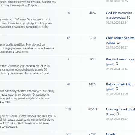
08.08.2026 08:45
eziorem słodkowodnym na świecie. Nigeria ma
d, czyli więcej niż w Egipcie.
God Bless America - 
30
4674
(
marekkowalak
)
tynentu, w 1492 roku. W rzeczywistości
06.08.2026 12:34
ności łowieckich, przybyłych z Azji przez
wiciela cywilizacji europejskiej, który
Chile i Argentyna ma.
12
1710
(
Aglaia
)
rtin Waldseemüller. Przypisywał on
25.05.2026 10:27
u i na jego cześć nadał mu miano America.
ielloński z 1508 roku.
Kraj w Oceanii na gr.
2
951
(
piotrf
)
mitów. Australia jest domem dla 21 z 25
02.09.2024 23:14
ja kangurów wynosi obecnie prawie 50
ne hymny narodowe. Autostrada nr 1 jest
Kolory i smaki Filip...
98
14877
(
piotrf
)
do 5 oddzielnych stref czasowych, ale mają
01.08.2026 13:20
i mają najwyższe średnie IQ na świecie.
jniżej położony punkt – wybrzeże Morza
ę w Azji.
Czarnogóra od gór d
1039
205774
(
Franz
)
j przez Zeusa, kiedy ukrywał się jako byk, a
08.08.2026 15:42
aż jej nazwa praktycznie nie zmieniła się od
w 1702 roku. Około 6 milionów lat temu
ie wyparowało.
Opodal
501
77165