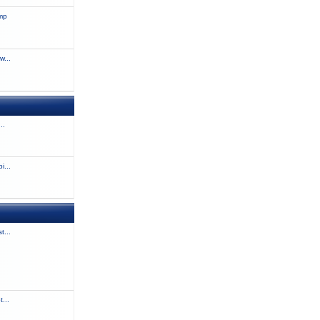
amp
w...
..
i...
t...
...