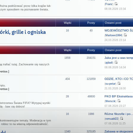
(
Franz
)
Można podróżować przez kilka krajów lub
08.08.2026 15:34
epszym sposobem na poznawanie świata.
Wątki
Posty
Ostatni post
WOJEWÓDZTWO ŚL
ki, grille i ogniska
16
40
(
Marlowe1994
)
24.03.2026 15:14
Wątki
Posty
Ostatni post
Jaka jest u was temp
1858
204151
(
ajdadi
)
 trafiać tutaj. Zachowanie się naszych
08.08.2026 14:04
ertise.]
GDZIE, KTO i CO TO 
404
121859
(
su-petar
)
zętu.
21.03.2026 19:00
ertise.]
PKO BP Ekstraklasa -
28
48600
(
Werscik
)
strzostwa Świata FIFA? Wytypuj wyniki
07.08.2026 23:27
dę - baw się dobrze!
Różne filozofie i po..
16
1986
(
romuald22
)
 kontrowersyjne tematy. Moderacja w tym
07.08.2026 11:25
- robisz to na własną odpowiedzialność.
Zabawa w skojarzeni
1340
325185