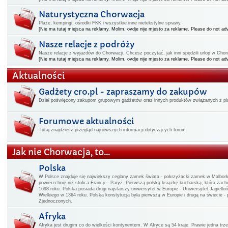
Naturystyczna Chorwacja
Plaże, kempingi, ośrodki FKK i wszystkie inne nietekstylne sprawy.
[Nie ma tutaj miejsca na reklamy. Molim, ovdje nije mjesto za reklame. Please do not adv
Nasze relacje z podróży
Nasze relacje z wyjazdów do Chorwacji. Chcesz poczytać, jak inni spędzili urlop w Chorwa
[Nie ma tutaj miejsca na reklamy. Molim, ovdje nije mjesto za reklame. Please do not adv
Aktualności
Gadżety cro.pl - zapraszamy do zakupów
Dział poświęcony zakupom grupowym gadżetów oraz innych produktów związanych z pla
Forumowe aktualności
Tutaj znajdziesz przegląd najnowszych informacji dotyczących forum.
Jak nie Chorwacja, to...
Polska
W Polsce znajduje się największy ceglany zamek świata - pokrzyżacki zamek w Malbo
powierzchnię niż stolica Francji – Paryż. Pierwszą polską książkę kucharską, która zac
1698 roku. Polska posiada drugi najstarszy uniwersytet w Europie - Uniwersytet Jagiello
Wielkiego w 1364 roku. Polska konstytucja była pierwszą w Europie i drugą na świecie -
Zjednoczonych.
Afryka
Afryka jest drugim co do wielkości kontynentem. W Afryce są 54 kraje. Prawie jedna t