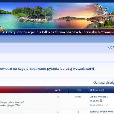
cie! Odkryj Chorwację i nie tylko na forum obecnych i przyszłych Croma
owiedzi na często zadawane pytania
lub użyj
wyszukiwarki
Oznacz działy
Wątki
Posty
Ostatni post
Dni Do Wyjazdu
14
58985
(
marsyn
)
óże po całym świecie?
07.08.2026 07:47
u wakacyjnego 2026 ツ
Terminal Promowy w 
3
6