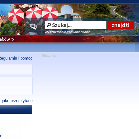
wyszukiwanie zaawansowane
niaków ツ
Regulamin i pomoc
 jako przeczytane
G...