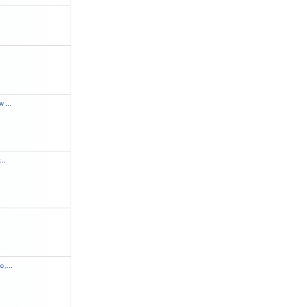
.
 ...
..
,...