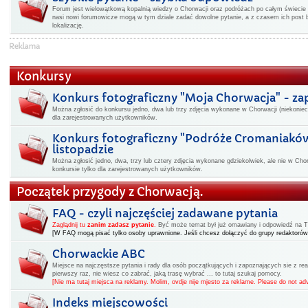
Forum jest wielowątkową kopalnią wiedzy o Chorwacji oraz podróżach po całym świecie -
nasi nowi forumowicze mogą w tym dziale zadać dowolne pytanie, a z czasem ich post 
lokalizację.
Konkursy
Konkurs fotograficzny "Moja Chorwacja" - z
Można zgłosić do konkursu jedno, dwa lub trzy zdjęcia wykonane w Chorwacji (niekoniec
dla zarejestrowanych użytkowników.
Konkurs fotograficzny "Podróże Cromaniakó
listopadzie
Można zgłosić jedno, dwa, trzy lub cztery zdjęcia wykonane gdziekolwiek, ale nie w Cho
konkursie tylko dla zarejestrowanych użytkowników.
Początek przygody z Chorwacją.
FAQ - czyli najczęściej zadawane pytania
Zaglądnij tu
zanim zadasz pytanie
.
Być może temat był już omawiany i odpowiedź na Two
[W FAQ mogą pisać tylko osoby uprawnione. Jeśli chcesz dołączyć do grupy redaktorów
Chorwackie ABC
Miejsce na najczęstsze pytania i rady dla osób początkujących i zapoznających sie z rea
pierwszy raz, nie wiesz co zabrać, jaką trasę wybrać ... to tutaj szukaj pomocy.
[Nie ma tutaj miejsca na reklamy. Molim, ovdje nije mjesto za reklame. Please do not adv
Indeks miejscowości