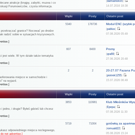
(
damianisko5
)
lecane atrakcje (knajpy, zabytki, muzea i co
14.07.2016 18:38
dyskusji Forumowiczów, czysta informacja.
Wątki
Posty
Ostatni post
Moduł ENC (szybki pr
5340
178736
(
pablus
)
ie przekraczać granice? Nocować po drodze
07.08.2026 05:49
 jak radzić sobie w sytuacjach kryzysowych.
ertise.]
Promy
607
8400
(
qra69
)
 jest wiele. W tym dziale także tematyka
27.06.2026 20:48
ertise.]
20-27.07 Fazana Pul
2
2
(
piotrek1255
)
 zaoferowania miejsce w samochodzie i
15.07.2026 06:49
i" na wyjazd.
ertise.]
Wątki
Posty
Ostatni post
Klub Miłośników Wysp
3853
110981
(
Epepa
)
 jedno, i drugie? Byłeś gdzieś lub chcesz
07.08.2026 11:30
ertise.]
gotówką za apartma
5719
71004
(
romuald22
)
szukasz odpowiedniego miejsca noclegowego,
05.08.2026 15:24
do not advertise.]