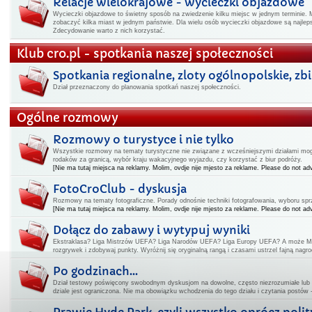
Relacje wielokrajowe - wycieczki objazdowe
Wycieczki objazdowe to świetny sposób na zwiedzenie kilku miejsc w jednym terminie. 
zobaczyć kilka miast w jednym państwie. Dla wielu osób wycieczki objazdowe są najl
Zdecydowanie warto z nich korzystać.
Klub cro.pl - spotkania naszej społeczności
Spotkania regionalne, zloty ogólnopolskie, zbiór
Dział przeznaczony do planowania spotkań naszej społeczności.
Ogólne rozmowy
Rozmowy o turystyce i nie tylko
Wszystkie rozmowy na tematy turystyczne nie związane z wcześniejszymi działami mogą
rodaków za granicą, wybór kraju wakacyjnego wyjazdu, czy korzystać z biur podróży.
[Nie ma tutaj miejsca na reklamy. Molim, ovdje nije mjesto za reklame. Please do not adv
FotoCroClub - dyskusja
Rozmowy na tematy fotograficzne. Porady odnośnie techniki fotografowania, wyboru spr
[Nie ma tutaj miejsca na reklamy. Molim, ovdje nije mjesto za reklame. Please do not adv
Dołącz do zabawy i wytypuj wyniki
Ekstraklasa? Liga Mistrzów UEFA? Liga Narodów UEFA? Liga Europy UEFA? A może Mi
rozgrywek i zdobywaj punkty. Wyróżnij się oryginalną rangą i czasami ustrzel fajną nagro
Po godzinach...
Dział testowy poświęcony swobodnym dyskusjom na dowolne, często niezrozumiałe lub
dziale jest ograniczona. Nie ma obowiązku wchodzenia do tego działu i czytania postów 