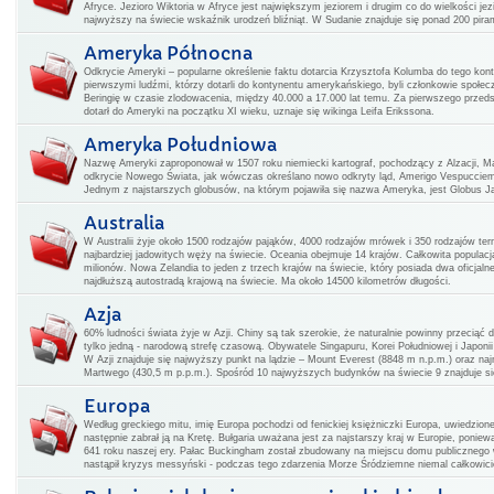
Afryce. Jezioro Wiktoria w Afryce jest największym jeziorem i drugim co do wielkości j
najwyższy na świecie wskaźnik urodzeń bliźniąt. W Sudanie znajduje się ponad 200 pirami
Ameryka Północna
Odkrycie Ameryki – popularne określenie faktu dotarcia Krzysztofa Kolumba do tego kon
pierwszymi ludźmi, którzy dotarli do kontynentu amerykańskiego, byli członkowie społecz
Beringię w czasie zlodowacenia, między 40.000 a 17.000 lat temu. Za pierwszego przedsta
dotarł do Ameryki na początku XI wieku, uznaje się wikinga Leifa Erikssona.
Ameryka Południowa
Nazwę Ameryki zaproponował w 1507 roku niemiecki kartograf, pochodzący z Alzacji, Ma
odkrycie Nowego Świata, jak wówczas określano nowo odkryty ląd, Amerigo Vespucciem
Jednym z najstarszych globusów, na którym pojawiła się nazwa Ameryka, jest Globus Jag
Australia
W Australii żyje około 1500 rodzajów pająków, 4000 rodzajów mrówek i 350 rodzajów ter
najbardziej jadowitych węży na świecie. Oceania obejmuje 14 krajów. Całkowita populac
milionów. Nowa Zelandia to jeden z trzech krajów na świecie, który posiada dwa oficjal
najdłuższą autostradą krajową na świecie. Ma około 14500 kilometrów długości.
Azja
60% ludności świata żyje w Azji. Chiny są tak szerokie, że naturalnie powinny przeciąć 
tylko jedną - narodową strefę czasową. Obywatele Singapuru, Korei Południowej i Japoni
W Azji znajduje się najwyższy punkt na lądzie – Mount Everest (8848 m n.p.m.) oraz na
Martwego (430,5 m p.p.m.). Spośród 10 najwyższych budynków na świecie 9 znajduje si
Europa
Według greckiego mitu, imię Europa pochodzi od fenickiej księżniczki Europa, uwiedzione
następnie zabrał ją na Kretę. Bułgaria uważana jest za najstarszy kraj w Europie, poniew
641 roku naszej ery. Pałac Buckingham został zbudowany na miejscu domu publicznego 
nastąpił kryzys messyński - podczas tego zdarzenia Morze Śródziemne niemal całkowic