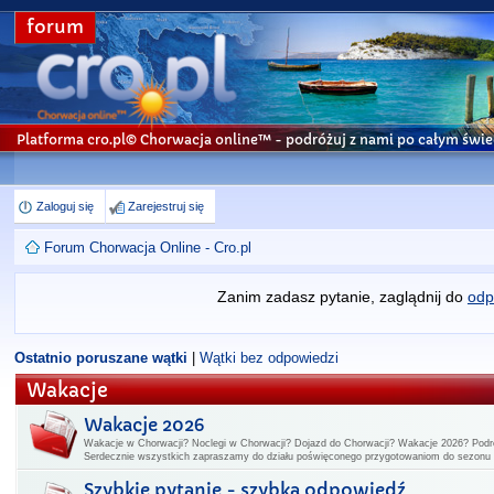
forum
Platforma cro.pl© Chorwacja online™
- podróżuj z nami po całym świe
Zaloguj się
Zarejestruj się
Forum Chorwacja Online - Cro.pl
Zanim zadasz pytanie, zaglądnij do
odp
Ostatnio poruszane wątki
|
Wątki bez odpowiedzi
Wakacje
Wakacje 2026
Wakacje w Chorwacji? Noclegi w Chorwacji? Dojazd do Chorwacji? Wakacje 2026? Podr
Serdecznie wszystkich zapraszamy do działu poświęconego przygotowaniom do sezon
Szybkie pytanie - szybka odpowiedź