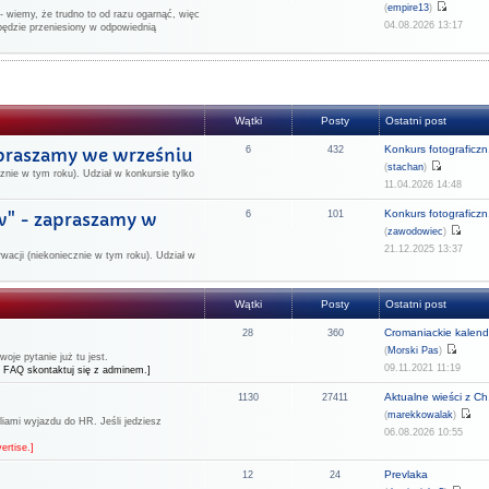
(
empire13
)
 wiemy, że trudno to od razu ogarnąć, więc
04.08.2026 13:17
będzie przeniesiony w odpowiednią
Wątki
Posty
Ostatni post
Konkurs fotograficzn.
apraszamy we wrześniu
6
432
(
stachan
)
znie w tym roku). Udział w konkursie tylko
11.04.2026 14:48
Konkurs fotograficzn.
w" - zapraszamy w
6
101
(
zawodowiec
)
21.12.2025 13:37
rwacji (niekoniecznie w tym roku). Udział w
Wątki
Posty
Ostatni post
Cromaniackie kalend
28
360
(
Morski Pas
)
je pytanie już tu jest.
09.11.2021 11:19
 FAQ skontaktuj się z adminem.]
Aktualne wieści z Ch.
1130
27411
(
marekkowalak
)
liami wyjazdu do HR. Jeśli jedziesz
06.08.2026 10:55
ertise.]
Prevlaka
12
24