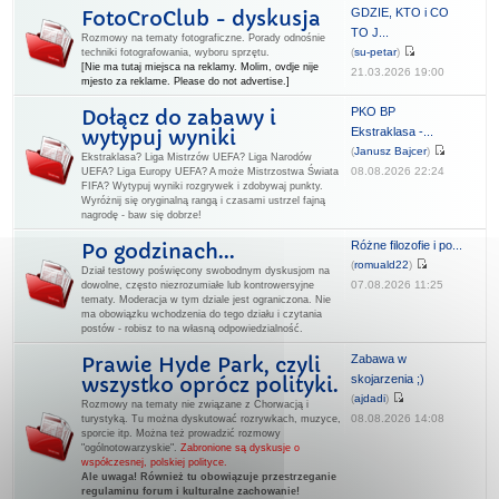
GDZIE, KTO i CO
FotoCroClub - dyskusja
TO J...
Rozmowy na tematy fotograficzne. Porady odnośnie
(
su-petar
)
techniki fotografowania, wyboru sprzętu.
[Nie ma tutaj miejsca na reklamy. Molim, ovdje nije
21.03.2026 19:00
mjesto za reklame. Please do not advertise.]
PKO BP
Dołącz do zabawy i
Ekstraklasa -...
wytypuj wyniki
(
Janusz Bajcer
)
Ekstraklasa? Liga Mistrzów UEFA? Liga Narodów
08.08.2026 22:24
UEFA? Liga Europy UEFA? A może Mistrzostwa Świata
FIFA? Wytypuj wyniki rozgrywek i zdobywaj punkty.
Wyróżnij się oryginalną rangą i czasami ustrzel fajną
nagrodę - baw się dobrze!
Różne filozofie i po...
Po godzinach...
(
romuald22
)
Dział testowy poświęcony swobodnym dyskusjom na
07.08.2026 11:25
dowolne, często niezrozumiałe lub kontrowersyjne
tematy. Moderacja w tym dziale jest ograniczona. Nie
ma obowiązku wchodzenia do tego działu i czytania
postów - robisz to na własną odpowiedzialność.
Zabawa w
Prawie Hyde Park, czyli
skojarzenia ;)
wszystko oprócz polityki.
(
ajdadi
)
Rozmowy na tematy nie związane z Chorwacją i
08.08.2026 14:08
turystyką. Tu można dyskutować rozrywkach, muzyce,
sporcie itp. Można też prowadzić rozmowy
"ogólnotowarzyskie".
Zabronione są dyskusje o
współczesnej, polskiej polityce.
Ale uwaga! Również tu obowiązuje przestrzeganie
regulaminu forum i kulturalne zachowanie!