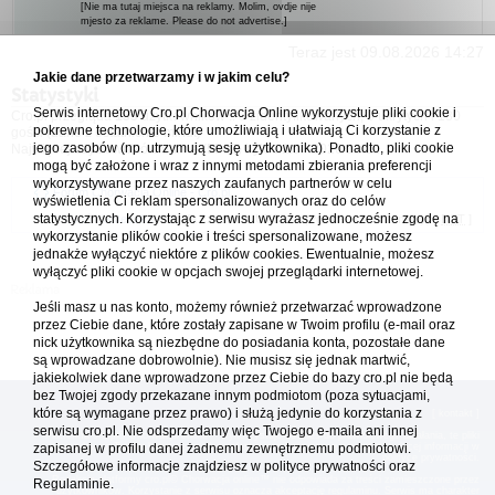
[Nie ma tutaj miejsca na reklamy. Molim, ovdje nije
mjesto za reklame. Please do not advertise.]
Teraz jest 09.08.2026 14:27
Jakie dane przetwarzamy i w jakim celu?
Statystyki
Serwis internetowy Cro.pl Chorwacja Online wykorzystuje pliki cookie i
Cro.pl przegląda
133
użytkowników :: 3 zidentyfikowanych, 0 ukrytych i 130
pokrewne technologie, które umożliwiają i ułatwiają Ci korzystanie z
gości (dane z ostatnich 3 minut)
jego zasobów (np. utrzymują sesję użytkownika). Ponadto, pliki cookie
Najwięcej użytkowników online (
5542
) było 21.04.2026 01:12
mogą być założone i wraz z innymi metodami zbierania preferencji
wykorzystywane przez naszych zaufanych partnerów w celu
Forum Chorwacja Online - Cro.pl
wyświetlenia Ci reklam spersonalizowanych oraz do celów
statystycznych. Korzystając z serwisu wyrażasz jednocześnie zgodę na
Usuń ciasteczka
• Strefa czasowa: UTC + 1 (Polska - czas zimowy) [
DST
]
wykorzystanie plików cookie i treści spersonalizowane, możesz
jednakże wyłączyć niektóre z plików cookies. Ewentualnie, możesz
wyłączyć pliki cookie w opcjach swojej przeglądarki internetowej.
Jeśli masz u nas konto, możemy również przetwarzać wprowadzone
przez Ciebie dane, które zostały zapisane w Twoim profilu (e-mail oraz
nick użytkownika są niezbędne do posiadania konta, pozostałe dane
są wprowadzane dobrowolnie). Nie musisz się jednak martwić,
jakiekolwiek dane wprowadzone przez Ciebie do bazy cro.pl nie będą
bez Twojej zgody przekazane innym podmiotom (poza sytuacjami,
które są wymagane przez prawo) i służą jedynie do korzystania z
[
reklama
] [
kontakt
]
serwisu cro.pl. Nie odsprzedamy więc Twojego e-maila ani innej
Platforma cro.pl© Chorwacja online™ wykorzystuje cookies do prawidłowego działania, te pliki
gromadzą na Twoim komputerze dane ułatwiające korzystanie z serwisu; więcej informacji w
zapisanej w profilu danej żadnemu zewnętrznemu podmiotowi.
polityce prywatności
.
Szczegółowe informacje znajdziesz w
polityce prywatności
oraz
Redakcja platformy cro.pl© Chorwacja online™ nie odpowiada za treści zamieszczone przez
Regulaminie.
użytkowników. Korzystanie z serwisu oznacza akceptację regulaminu. Serwis ma charakter