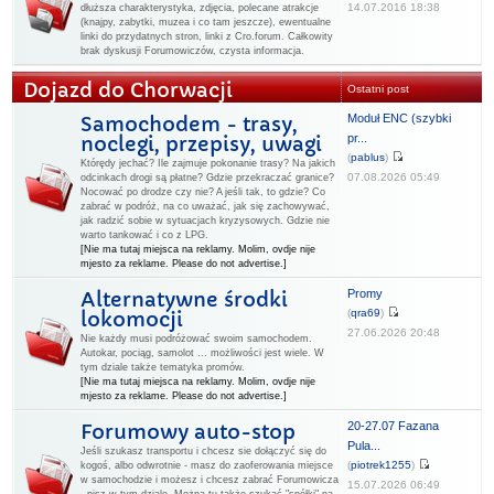
14.07.2016 18:38
dłuższa charakterystyka, zdjęcia, polecane atrakcje
(knajpy, zabytki, muzea i co tam jeszcze), ewentualne
linki do przydatnych stron, linki z Cro.forum. Całkowity
brak dyskusji Forumowiczów, czysta informacja.
Dojazd do Chorwacji
Ostatni post
Moduł ENC (szybki
Samochodem - trasy,
pr...
noclegi, przepisy, uwagi
(
pablus
)
Którędy jechać? Ile zajmuje pokonanie trasy? Na jakich
07.08.2026 05:49
odcinkach drogi są płatne? Gdzie przekraczać granice?
Nocować po drodze czy nie? A jeśli tak, to gdzie? Co
zabrać w podróż, na co uważać, jak się zachowywać,
jak radzić sobie w sytuacjach kryzysowych. Gdzie nie
warto tankować i co z LPG.
[Nie ma tutaj miejsca na reklamy. Molim, ovdje nije
mjesto za reklame. Please do not advertise.]
Promy
Alternatywne środki
(
qra69
)
lokomocji
27.06.2026 20:48
Nie każdy musi podróżować swoim samochodem.
Autokar, pociąg, samolot ... możliwości jest wiele. W
tym dziale także tematyka promów.
[Nie ma tutaj miejsca na reklamy. Molim, ovdje nije
mjesto za reklame. Please do not advertise.]
20-27.07 Fazana
Forumowy auto-stop
Pula...
Jeśli szukasz transportu i chcesz sie dołączyć się do
(
piotrek1255
)
kogoś, albo odwrotnie - masz do zaoferowania miejsce
w samochodzie i możesz i chcesz zabrać Forumowicza
15.07.2026 06:49