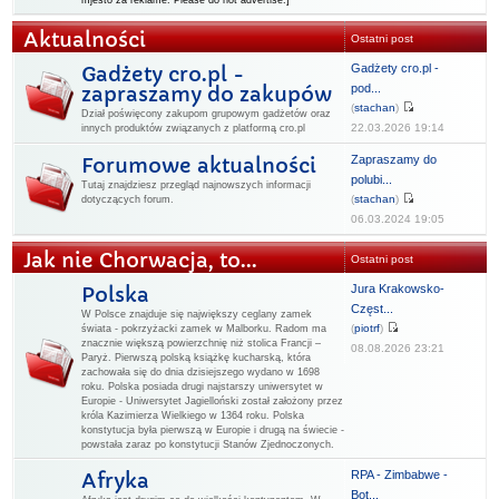
mjesto za reklame. Please do not advertise.]
Aktualności
Ostatni post
Gadżety cro.pl -
Gadżety cro.pl -
pod...
zapraszamy do zakupów
(
stachan
)
Dział poświęcony zakupom grupowym gadżetów oraz
22.03.2026 19:14
innych produktów związanych z platformą cro.pl
Zapraszamy do
Forumowe aktualności
polubi...
Tutaj znajdziesz przegląd najnowszych informacji
(
stachan
)
dotyczących forum.
06.03.2024 19:05
Jak nie Chorwacja, to...
Ostatni post
Jura Krakowsko-
Polska
Częst...
W Polsce znajduje się największy ceglany zamek
(
piotrf
)
świata - pokrzyżacki zamek w Malborku. Radom ma
znacznie większą powierzchnię niż stolica Francji –
08.08.2026 23:21
Paryż. Pierwszą polską książkę kucharską, która
zachowała się do dnia dzisiejszego wydano w 1698
roku. Polska posiada drugi najstarszy uniwersytet w
Europie - Uniwersytet Jagielloński został założony przez
króla Kazimierza Wielkiego w 1364 roku. Polska
konstytucja była pierwszą w Europie i drugą na świecie -
powstała zaraz po konstytucji Stanów Zjednoczonych.
RPA - Zimbabwe -
Afryka
Bot...