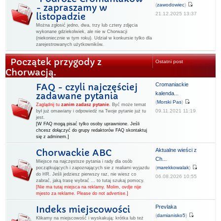
(
zawodowiec
)
- zapraszamy w
21.12.2025 13:37
listopadzie
Można zgłosić jedno, dwa, trzy lub cztery zdjęcia
wykonane gdziekolwiek, ale nie w Chorwacji
(niekoniecznie w tym roku). Udział w konkursie tylko dla
zarejestrowanych użytkowników.
Początek przygody z
Ostatni post
Chorwacją.
Cromaniackie
FAQ - czyli najczęściej
kalenda...
zadawane pytania
(
Morski Pas
)
Zaglądnij tu
zanim zadasz pytanie
.
Być może temat
09.11.2021 11:19
był już omawiany i odpowiedź na Twoje pytanie już tu
jest.
[W FAQ mogą pisać tylko osoby uprawnione. Jeśli
chcesz dołączyć do grupy redaktorów FAQ skontaktuj
się z adminem.]
Aktualne wieści z
Chorwackie ABC
Ch...
Miejsce na najczęstsze pytania i rady dla osób
(
marekkowalak
)
początkujących i zapoznających sie z realiami wyjazdu
do HR. Jeśli jedziesz pierwszy raz, nie wiesz co
06.08.2026 10:55
zabrać, jaką trasę wybrać ... to tutaj szukaj pomocy.
[Nie ma tutaj miejsca na reklamy. Molim, ovdje nije
mjesto za reklame. Please do not advertise.]
Prevlaka
Indeks miejscowości
(
damianisko5
)
Klikamy na miejscowość i wyskakują: krótka lub też