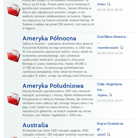
Afryka jest drugim co do wielkości kontynentem. W
(
fofak
)
Afryce są 54 kraje. Prawie jedna trzecia światowych
języków jest używanych w Afryce. Jezioro Wiktoria w
08.08.2026 08:45
Afryce jest największym jeziorem i drugim co do
wielkości jeziorem słodkowodnym na świecie. Nigeria
ma najwyższy na świecie wskaźnik urodzeń bliźniąt. W
Sudanie znajduje się ponad 200 piramid, czyli więcej niż
w Egipcie.
God Bless America -
Ameryka Północna
...
Odkrycie Ameryki – popularne określenie faktu dotarcia
(
marekkowalak
)
Krzysztofa Kolumba do tego kontynentu, w 1492 roku.
W rzeczywistości pierwszymi ludźmi, którzy dotarli do
06.08.2026 12:34
kontynentu amerykańskiego, byli członkowie
społeczności łowieckich, przybyłych z Azji przez
Beringię w czasie zlodowacenia, między 40.000 a
17.000 lat temu. Za pierwszego przedstawiciela
cywilizacji europejskiej, który dotarł do Ameryki na
początku XI wieku, uznaje się wikinga Leifa Erikssona.
Chile i Argentyna
Ameryka Południowa
ma...
Nazwę Ameryki zaproponował w 1507 roku niemiecki
(
Aglaia
)
kartograf, pochodzący z Alzacji, Martin Waldseemüller.
Przypisywał on odkrycie Nowego Świata, jak wówczas
25.05.2026 10:27
określano nowo odkryty ląd, Amerigo Vespucciemu i na
jego cześć nadał mu miano America. Jednym z
najstarszych globusów, na którym pojawiła się nazwa
Ameryka, jest Globus Jagielloński z 1508 roku.
Kraj w Oceanii na
Australia
gr...
W Australii żyje około 1500 rodzajów pająków, 4000
(
piotrf
)
rodzajów mrówek i 350 rodzajów termitów. Australia jest