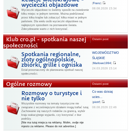
(
Franz
)
wycieczki objazdowe
08.08.2026 15:34
Wycieczki objazdowe to świetny sposób na zwiedzenie
kilku miejsc w jednym terminie. Można podróżować
przez kilka krajów lub zobaczyć kilka miast w jednym
państwie. Dla wielu osób wycieczki objazdowe są
najlepszym sposobem na poznawanie świata.
Zdecydowanie warto z nich korzystać.
Klub cro.pl - spotkania naszej
Ostatni post
społeczności
WOJEWÓDZTWO
Spotkania regionalne,
ŚLĄSKIE
zloty ogólnopolskie,
(
Marlowe1994
)
zbiórki, grille i ogniska
24.03.2026 15:14
Dział przeznaczony do planowania spotkań naszej
społeczności.
Ogólne rozmowy
Ostatni post
Co was dzisiaj
Rozmowy o turystyce i
ucies...
nie tylko
(
piotrf
)
Wszystkie rozmowy na tematy turystyczne nie
08.08.2026 22:46
związane z wcześniejszymi działami mogą trafiać tutaj.
Zachowanie się naszych rodaków za granicą, wybór
kraju wakacyjnego wyjazdu, czy korzystać z biur
podróży.
[Nie ma tutaj miejsca na reklamy. Molim, ovdje nije
mjesto za reklame. Please do not advertise.]