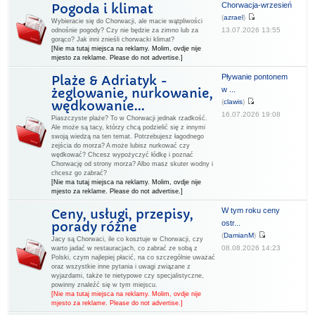
Chorwacja-wrzesień
Pogoda i klimat
(
azrael
)
Wybieracie się do Chorwacji, ale macie wątpliwości
13.07.2026 13:55
odnośnie pogody? Czy nie będzie za zimno lub za
gorąco? Jak inni znieśli chorwacki klimat?
[Nie ma tutaj miejsca na reklamy. Molim, ovdje nije
mjesto za reklame. Please do not advertise.]
Pływanie pontonem
Plaże & Adriatyk -
w ...
żeglowanie, nurkowanie,
(
clawis
)
wędkowanie...
16.07.2026 19:08
Piaszczyste plaże? To w Chorwacji jednak rzadkość.
Ale może są tacy, którzy chcą podzielić się z innymi
swoją wiedzą na ten temat. Potrzebujesz łagodnego
zejścia do morza? A może lubisz nurkować czy
wędkować? Chcesz wypożyczyć łódkę i poznać
Chorwację od strony morza? Albo masz skuter wodny i
chcesz go zabrać?
[Nie ma tutaj miejsca na reklamy. Molim, ovdje nije
mjesto za reklame. Please do not advertise.]
W tym roku ceny
Ceny, usługi, przepisy,
ostr...
porady różne
(
DamianM
)
Jacy są Chorwaci, ile co kosztuje w Chorwacji, czy
08.08.2026 14:23
warto jadać w restauracjach, co zabrać ze sobą z
Polski, czym najlepiej płacić, na co szczególnie uważać
oraz wszystkie inne pytania i uwagi związane z
wyjazdami, także te nietypowe czy specjalistyczne,
powinny znaleźć się w tym miejscu.
[Nie ma tutaj miejsca na reklamy. Molim, ovdje nije
mjesto za reklame. Please do not advertise.]