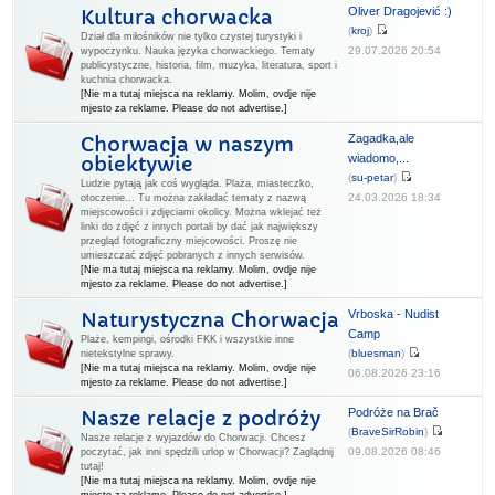
Oliver Dragojević :)
Kultura chorwacka
(
kroj
)
Dział dla miłośników nie tylko czystej turystyki i
29.07.2026 20:54
wypoczynku. Nauka języka chorwackiego. Tematy
publicystyczne, historia, film, muzyka, literatura, sport i
kuchnia chorwacka.
[Nie ma tutaj miejsca na reklamy. Molim, ovdje nije
mjesto za reklame. Please do not advertise.]
Zagadka,ale
Chorwacja w naszym
wiadomo,...
obiektywie
(
su-petar
)
Ludzie pytają jak coś wygląda. Plaża, miasteczko,
24.03.2026 18:34
otoczenie... Tu można zakładać tematy z nazwą
miejscowości i zdjęciami okolicy. Można wklejać też
linki do zdjęć z innych portali by dać jak największy
przegląd fotograficzny miejcowości. Proszę nie
umieszczać zdjęć pobranych z innych serwisów.
[Nie ma tutaj miejsca na reklamy. Molim, ovdje nije
mjesto za reklame. Please do not advertise.]
Vrboska - Nudist
Naturystyczna Chorwacja
Camp
Plaże, kempingi, ośrodki FKK i wszystkie inne
(
bluesman
)
nietekstylne sprawy.
[Nie ma tutaj miejsca na reklamy. Molim, ovdje nije
06.08.2026 23:16
mjesto za reklame. Please do not advertise.]
Podróże na Brač
Nasze relacje z podróży
(
BraveSirRobin
)
Nasze relacje z wyjazdów do Chorwacji. Chcesz
09.08.2026 08:46
poczytać, jak inni spędzili urlop w Chorwacji? Zaglądnij
tutaj!
[Nie ma tutaj miejsca na reklamy. Molim, ovdje nije