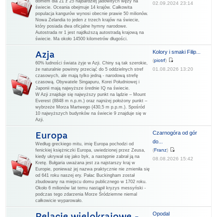
domem dla 21 z 25 najbardziej jadowitych węży na
02.09.2024 23:14
świecie. Oceania obejmuje 14 krajów. Całkowita
populacja kangurów wynosi obecnie prawie 50 milionów.
Nowa Zelandia to jeden z trzech krajów na świecie,
który posiada dwa oficjalne hymny narodowe.
Autostrada nr 1 jest najdłuższą autostradą krajową na
świecie. Ma około 14500 kilometrów długości.
Kolory i smaki Filip...
Azja
(
piotrf
)
60% ludności świata żyje w Azji. Chiny są tak szerokie,
01.08.2026 13:20
że naturalnie powinny przeciąć do 5 oddzielnych stref
czasowych, ale mają tylko jedną - narodową strefę
czasową. Obywatele Singapuru, Korei Południowej i
Japonii mają najwyższe średnie IQ na świecie.
W Azji znajduje się najwyższy punkt na lądzie – Mount
Everest (8848 m n.p.m.) oraz najniżej położony punkt –
wybrzeże Morza Martwego (430,5 m p.p.m.). Spośród
10 najwyższych budynków na świecie 9 znajduje się w
Azji.
Czarnogóra od gór
Europa
do...
Według greckiego mitu, imię Europa pochodzi od
(
Franz
)
fenickiej księżniczki Europa, uwiedzionej przez Zeusa,
kiedy ukrywał się jako byk, a następnie zabrał ją na
08.08.2026 15:42
Kretę. Bułgaria uważana jest za najstarszy kraj w
Europie, ponieważ jej nazwa praktycznie nie zmieniła się
od 641 roku naszej ery. Pałac Buckingham został
zbudowany na miejscu domu publicznego w 1702 roku.
Około 6 milionów lat temu nastąpił kryzys messyński -
podczas tego zdarzenia Morze Śródziemne niemal
całkowicie wyparowało.
Opodal
Relacje wielokrajowe -