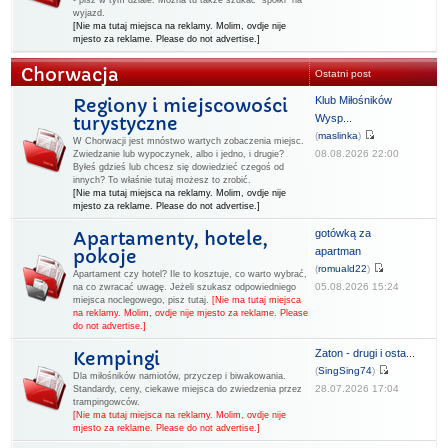
- pisz w tym dziale. Można tu także szukać "spółki" na
wyjazd.
[Nie ma tutaj miejsca na reklamy. Molim, ovdje nije
mjesto za reklame. Please do not advertise.]
Chorwacja
Ostatni post
Klub Miłośników
Regiony i miejscowości
Wysp...
turystyczne
(
maslinka
)
W Chorwacji jest mnóstwo wartych zobaczenia miejsc.
08.08.2026 22:00
Zwiedzanie lub wypoczynek, albo i jedno, i drugie?
Byłeś gdzieś lub chcesz się dowiedzieć czegoś od
innych? To właśnie tutaj możesz to zrobić.
[Nie ma tutaj miejsca na reklamy. Molim, ovdje nije
mjesto za reklame. Please do not advertise.]
gotówką za
Apartamenty, hotele,
apartman
pokoje
(
romuald22
)
Apartament czy hotel? Ile to kosztuje, co warto wybrać,
05.08.2026 15:24
na co zwracać uwagę. Jeżeli szukasz odpowiedniego
miejsca noclegowego, pisz tutaj.
[Nie ma tutaj miejsca
na reklamy. Molim, ovdje nije mjesto za reklame. Please
do not advertise.]
Zaton - drugi i osta...
Kempingi
(
SingSing74
)
Dla miłośników namiotów, przyczep i biwakowania.
28.07.2026 17:04
Standardy, ceny, ciekawe miejsca do zwiedzenia przez
trampingowców.
[Nie ma tutaj miejsca na reklamy. Molim, ovdje nije
mjesto za reklame. Please do not advertise.]