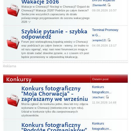
Dni Do Wyjazdu
Wakacje 2026
(
DamianM
)
Wakacje w Chorwacji? Noclegi w Chorwacji? Dojazd do
09.08.2026 10:57
Chorwacji? Wakacje 2026? Podróże po całym świecie?
Serdecznie wszystkich zapraszamy do działu
poświęconego przygotowaniom do sezonu wakacyjnego
2026 ツ
Terminal Promowy
Szybkie pytanie - szybka
w G...
odpowiedź
(
empire13
)
Forum jest wielowątkową kopalnią wiedzy o Chorwacji
04.08.2026 13:17
oraz podróżach po całym świecie - wiemy, że trudno to
od razu ogarnąć, więc nasi nowi forumowicze mogą w
tym dziale zadać dowolne pytanie, a z czasem ich post
będzie przeniesiony w odpowiednią lokalizację.
Konkursy
Ostatni post
Konkurs
Konkurs fotograficzny
fotograficzn...
"Moja Chorwacja" -
(
stachan
)
zapraszamy we wrześniu
11.04.2026 14:48
Można zgłosić do konkursu jedno, dwa lub trzy zdjęcia
wykonane w Chorwacji (niekoniecznie w tym roku).
Udział w konkursie tylko dla zarejestrowanych
użytkowników.
Konkurs
Konkurs fotograficzny
fotograficzn...
"Podróże Cromaniaków"