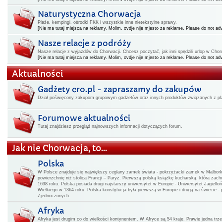
Naturystyczna Chorwacja
Plaże, kempingi, ośrodki FKK i wszystkie inne nietekstylne sprawy.
[Nie ma tutaj miejsca na reklamy. Molim, ovdje nije mjesto za reklame. Please do not adv
Nasze relacje z podróży
Nasze relacje z wyjazdów do Chorwacji. Chcesz poczytać, jak inni spędzili urlop w Chorwa
[Nie ma tutaj miejsca na reklamy. Molim, ovdje nije mjesto za reklame. Please do not adv
Aktualności
Gadżety cro.pl - zapraszamy do zakupów
Dział poświęcony zakupom grupowym gadżetów oraz innych produktów związanych z pla
Forumowe aktualności
Tutaj znajdziesz przegląd najnowszych informacji dotyczących forum.
Jak nie Chorwacja, to...
Polska
W Polsce znajduje się największy ceglany zamek świata - pokrzyżacki zamek w Malbo
powierzchnię niż stolica Francji – Paryż. Pierwszą polską książkę kucharską, która zac
1698 roku. Polska posiada drugi najstarszy uniwersytet w Europie - Uniwersytet Jagiello
Wielkiego w 1364 roku. Polska konstytucja była pierwszą w Europie i drugą na świecie -
Zjednoczonych.
Afryka
Afryka jest drugim co do wielkości kontynentem. W Afryce są 54 kraje. Prawie jedna t