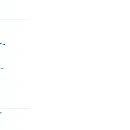
.
 ...
...
,...