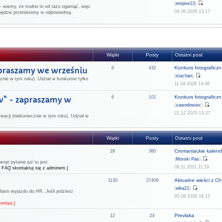
(
empire13
)
 wiemy, że trudno to od razu ogarnąć, więc
04.08.2026 13:17
będzie przeniesiony w odpowiednią
Wątki
Posty
Ostatni post
Konkurs fotograficzn.
apraszamy we wrześniu
6
432
(
stachan
)
znie w tym roku). Udział w konkursie tylko
11.04.2026 14:48
Konkurs fotograficzn.
w" - zapraszamy w
6
101
(
zawodowiec
)
21.12.2025 13:37
rwacji (niekoniecznie w tym roku). Udział w
Wątki
Posty
Ostatni post
Cromaniackie kalend
28
360
(
Morski Pas
)
je pytanie już tu jest.
09.11.2021 11:19
 FAQ skontaktuj się z adminem.]
Aktualne wieści z Ch.
1130
27409
(
elka21
)
liami wyjazdu do HR. Jeśli jedziesz
05.08.2026 18:15
ertise.]
Prevlaka
12
24