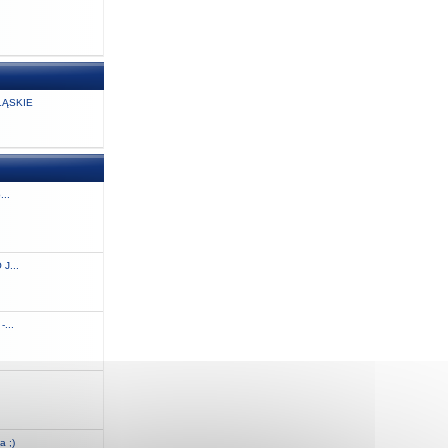
ĄSKIE
...
J...
...
a ;)