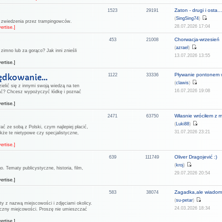
Zaton - drugi i osta..
1523
29191
(
SingSing74
)
o zwiedzenia przez trampingowców.
28.07.2026 17:04
ertise.]
Chorwacja-wrzesień
453
21008
(
azrael
)
zimno lub za gorąco? Jak inni znieśli
13.07.2026 13:55
ertise.]
Pływanie pontonem w
ędkowanie...
1122
33336
(
clawis
)
ielić się z innymi swoją wiedzą na ten
16.07.2026 19:08
ać? Chcesz wypożyczyć łódkę i poznać
ertise.]
Własnie wróciłem z m
2471
63750
(
Luki88
)
ać ze sobą z Polski, czym najlepiej płacić,
31.07.2026 23:21
kże te nietypowe czy specjalistyczne,
ertise.]
Oliver Dragojević :)
639
111749
(
kroj
)
. Tematy publicystyczne, historia, film,
29.07.2026 20:54
ertise.]
Zagadka,ale wiadomo
583
38074
(
su-petar
)
ty z nazwą miejscowości i zdjęciami okolicy.
24.03.2026 18:34
aficzny miejcowości. Proszę nie umieszczać
ertise.]