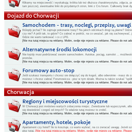
Klikamy na miejscowość i wyskakują: krótka lub też dłuższa charakterystyka, zdjęcia, po
tam jeszcze), ewentualne linki do przydatnych stron, linki z Cro.forum. Całkowity brak 
Dojazd do Chorwacji
Samochodem - trasy, noclegi, przepisy, uwagi
Którędy jechać? Ile zajmuje pokonanie trasy? Na jakich odcinkach drogi są płatne? Gdz
czy nie? A jeśli tak, to gdzie? Co zabrać w podróż, na co uważać, jak się zachowywać,
Gdzie nie warto tankować i co z LPG.
[Nie ma tutaj miejsca na reklamy. Molim, ovdje nije mjesto za reklame. Please do not adv
Alternatywne środki lokomocji
Nie każdy musi podróżować swoim samochodem. Autokar, pociąg, samolot ... możliwości
promów.
[Nie ma tutaj miejsca na reklamy. Molim, ovdje nije mjesto za reklame. Please do not adv
Forumowy auto-stop
Jeśli szukasz transportu i chcesz sie dołączyć się do kogoś, albo odwrotnie - masz do
możesz i chcesz zabrać Forumowicza - pisz w tym dziale. Można tu także szukać "spółk
[Nie ma tutaj miejsca na reklamy. Molim, ovdje nije mjesto za reklame. Please do not adv
Chorwacja
Regiony i miejscowości turystyczne
W Chorwacji jest mnóstwo wartych zobaczenia miejsc. Zwiedzanie lub wypoczynek, albo i
się dowiedzieć czegoś od innych? To właśnie tutaj możesz to zrobić.
[Nie ma tutaj miejsca na reklamy. Molim, ovdje nije mjesto za reklame. Please do not adv
Apartamenty, hotele, pokoje
Apartament czy hotel? Ile to kosztuje, co warto wybrać, na co zwracać uwagę. Jeżeli 
pisz tutaj.
[Nie ma tutaj miejsca na reklamy. Molim, ovdje nije mjesto za reklame. Please 