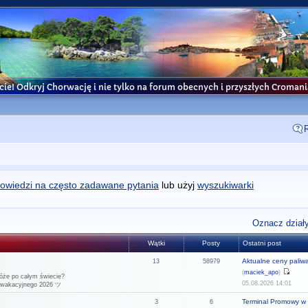
cie! Odkryj Chorwację i nie tylko na forum obecnych i przyszłych Croma
owiedzi na często zadawane pytania
lub użyj
wyszukiwarki
Oznacz działy
Wątki
Posty
Ostatni post
Aktualne ceny paliw
13
58979
(
maciek_apo
)
óże po całym świecie?
05.08.2026 14:01
u wakacyjnego 2026 ツ
Terminal Promowy w 
3
6