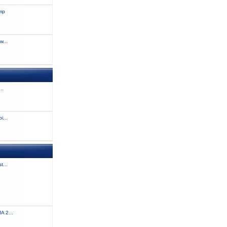
amp
w...
..
i...
t...
 2...