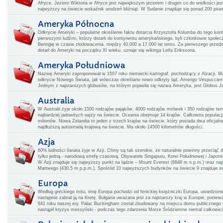
Afryce. Jezioro Wiktoria w Afryce jest największym jeziorem i drugim co do wielkości j
najwyższy na świecie wskaźnik urodzeń bliźniąt. W Sudanie znajduje się ponad 200 pirami
Ameryka Północna
Odkrycie Ameryki – popularne określenie faktu dotarcia Krzysztofa Kolumba do tego kon
pierwszymi ludźmi, którzy dotarli do kontynentu amerykańskiego, byli członkowie społecz
Beringię w czasie zlodowacenia, między 40.000 a 17.000 lat temu. Za pierwszego przedsta
dotarł do Ameryki na początku XI wieku, uznaje się wikinga Leifa Erikssona.
Ameryka Południowa
Nazwę Ameryki zaproponował w 1507 roku niemiecki kartograf, pochodzący z Alzacji, Ma
odkrycie Nowego Świata, jak wówczas określano nowo odkryty ląd, Amerigo Vespucciem
Jednym z najstarszych globusów, na którym pojawiła się nazwa Ameryka, jest Globus Jag
Australia
W Australii żyje około 1500 rodzajów pająków, 4000 rodzajów mrówek i 350 rodzajów ter
najbardziej jadowitych węży na świecie. Oceania obejmuje 14 krajów. Całkowita populac
milionów. Nowa Zelandia to jeden z trzech krajów na świecie, który posiada dwa oficjal
najdłuższą autostradą krajową na świecie. Ma około 14500 kilometrów długości.
Azja
60% ludności świata żyje w Azji. Chiny są tak szerokie, że naturalnie powinny przeciąć 
tylko jedną - narodową strefę czasową. Obywatele Singapuru, Korei Południowej i Japoni
W Azji znajduje się najwyższy punkt na lądzie – Mount Everest (8848 m n.p.m.) oraz na
Martwego (430,5 m p.p.m.). Spośród 10 najwyższych budynków na świecie 9 znajduje si
Europa
Według greckiego mitu, imię Europa pochodzi od fenickiej księżniczki Europa, uwiedzione
następnie zabrał ją na Kretę. Bułgaria uważana jest za najstarszy kraj w Europie, poniew
641 roku naszej ery. Pałac Buckingham został zbudowany na miejscu domu publicznego 
nastąpił kryzys messyński - podczas tego zdarzenia Morze Śródziemne niemal całkowic