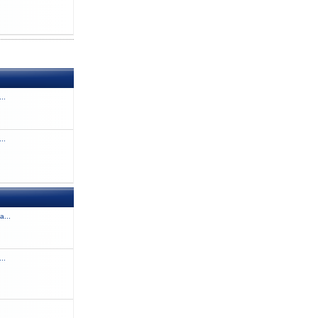
..
..
a...
..