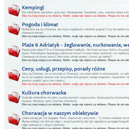
Kempingi
Dla miłośników namiotów, przyczep i biwakowania. Standardy, ceny, ciekawe miejsca d
[Nie ma tutaj miejsca na reklamy. Molim, ovdje nije mjesto za reklame. Please do not adv
Pogoda i klimat
Wybieracie się do Chorwacji, ale macie wątpliwości odnośnie pogody? Czy nie będzie za 
chorwacki klimat?
[Nie ma tutaj miejsca na reklamy. Molim, ovdje nije mjesto za reklame. Please do not adv
Plaże & Adriatyk - żeglowanie, nurkowanie, w
Piaszczyste plaże? To w Chorwacji jednak rzadkość. Ale może są tacy, którzy chcą podz
temat. Potrzebujesz łagodnego zejścia do morza? A może lubisz nurkować czy wędkow
Chorwację od strony morza? Albo masz skuter wodny i chcesz go zabrać?
[Nie ma tutaj miejsca na reklamy. Molim, ovdje nije mjesto za reklame. Please do not adv
Ceny, usługi, przepisy, porady różne
Jacy są Chorwaci, ile co kosztuje w Chorwacji, czy warto jadać w restauracjach, co zabr
na co szczególnie uważać oraz wszystkie inne pytania i uwagi związane z wyjazdami, ta
powinny znaleźć się w tym miejscu.
[Nie ma tutaj miejsca na reklamy. Molim, ovdje nije mjesto za reklame. Please do not adv
Kultura chorwacka
Dział dla miłośników nie tylko czystej turystyki i wypoczynku. Nauka języka chorwackiego
muzyka, literatura, sport i kuchnia chorwacka.
[Nie ma tutaj miejsca na reklamy. Molim, ovdje nije mjesto za reklame. Please do not adv
Chorwacja w naszym obiektywie
Ludzie pytają jak coś wygląda. Plaża, miasteczko, otoczenie... Tu można zakładać tema
Można wklejać też linki do zdjęć z innych portali by dać jak największy przegląd fotogr
zdjęć pobranych z innych serwisów.
[Nie ma tutaj miejsca na reklamy. Molim, ovdje nije mjesto za reklame. Please do not adv