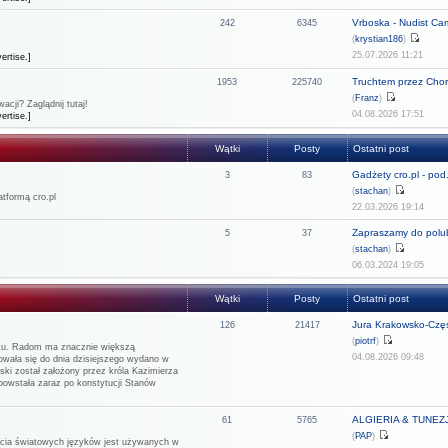
Vrboska - Nudist C
242
6345
(
krystian186
)
25.07.2026 11:21
ertise.]
Truchtem przez Chor
1953
225740
(
Franz
)
cji? Zaglądnij tutaj!
04.08.2026 17:51
ertise.]
Wątki
Posty
Ostatni post
Gadżety cro.pl - pod.
3
83
(
stachan
)
tformą cro.pl
22.03.2026 19:14
Zapraszamy do polub
5
37
(
stachan
)
06.03.2024 19:05
Wątki
Posty
Ostatni post
Jura Krakowsko-Częs
126
21417
(
piotrf
)
rku. Radom ma znacznie większą
04.08.2026 09:48
howała się do dnia dzisiejszego wydano w
ński został założony przez króla Kazimierza
 powstała zaraz po konstytucji Stanów
ALGIERIA & TUNEZJA
61
5765
(
PAP
)
rzecia światowych języków jest używanych w