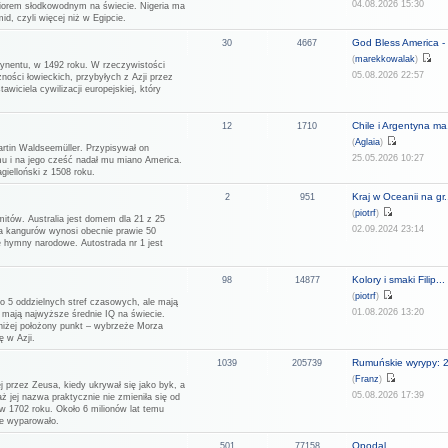
04.08.2026 15:30
eziorem słodkowodnym na świecie. Nigeria ma
d, czyli więcej niż w Egipcie.
God Bless America - 
30
4667
(
marekkowalak
)
tynentu, w 1492 roku. W rzeczywistości
05.08.2026 22:57
ności łowieckich, przybyłych z Azji przez
wiciela cywilizacji europejskiej, który
Chile i Argentyna ma.
12
1710
(
Aglaia
)
rtin Waldseemüller. Przypisywał on
25.05.2026 10:27
u i na jego cześć nadał mu miano America.
ielloński z 1508 roku.
Kraj w Oceanii na gr.
2
951
(
piotrf
)
mitów. Australia jest domem dla 21 z 25
02.09.2024 23:14
ja kangurów wynosi obecnie prawie 50
ne hymny narodowe. Autostrada nr 1 jest
Kolory i smaki Filip...
98
14877
(
piotrf
)
do 5 oddzielnych stref czasowych, ale mają
01.08.2026 13:20
i mają najwyższe średnie IQ na świecie.
jniżej położony punkt – wybrzeże Morza
ę w Azji.
Rumuńskie wyrypy: 
1039
205739
(
Franz
)
j przez Zeusa, kiedy ukrywał się jako byk, a
05.08.2026 17:39
aż jej nazwa praktycznie nie zmieniła się od
w 1702 roku. Około 6 milionów lat temu
ie wyparowało.
Opodal
501
77158