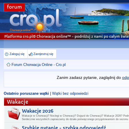
forum
Platforma cro.pl© Chorwacja online™
- podróżuj z nami po całym świe
Zaloguj się
Zarejestruj się
Forum Chorwacja Online - Cro.pl
Zanim zadasz pytanie, zaglądnij do
odp
Ostatnio poruszane wątki
|
Wątki bez odpowiedzi
Wakacje
Wakacje 2026
Wakacje w Chorwacji? Noclegi w Chorwacji? Dojazd do Chorwacji? Wakacje 2026? Podr
Serdecznie wszystkich zapraszamy do działu poświęconego przygotowaniom do sezon
Szybkie pytanie - szybka odpowiedź