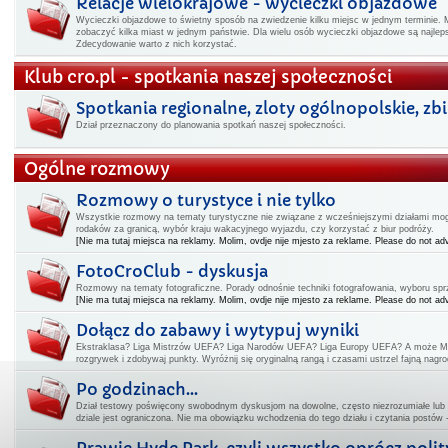
Relacje wielokrajowe - wycieczki objazdowe
Wycieczki objazdowe to świetny sposób na zwiedzenie kilku miejsc w jednym terminie. 
zobaczyć kilka miast w jednym państwie. Dla wielu osób wycieczki objazdowe są najl
Zdecydowanie warto z nich korzystać.
Klub cro.pl - spotkania naszej społeczności
Spotkania regionalne, zloty ogólnopolskie, zbiór
Dział przeznaczony do planowania spotkań naszej społeczności.
Ogólne rozmowy
Rozmowy o turystyce i nie tylko
Wszystkie rozmowy na tematy turystyczne nie związane z wcześniejszymi działami mogą
rodaków za granicą, wybór kraju wakacyjnego wyjazdu, czy korzystać z biur podróży.
[Nie ma tutaj miejsca na reklamy. Molim, ovdje nije mjesto za reklame. Please do not adv
FotoCroClub - dyskusja
Rozmowy na tematy fotograficzne. Porady odnośnie techniki fotografowania, wyboru spr
[Nie ma tutaj miejsca na reklamy. Molim, ovdje nije mjesto za reklame. Please do not adv
Dołącz do zabawy i wytypuj wyniki
Ekstraklasa? Liga Mistrzów UEFA? Liga Narodów UEFA? Liga Europy UEFA? A może Mi
rozgrywek i zdobywaj punkty. Wyróżnij się oryginalną rangą i czasami ustrzel fajną nagro
Po godzinach...
Dział testowy poświęcony swobodnym dyskusjom na dowolne, często niezrozumiałe lub
dziale jest ograniczona. Nie ma obowiązku wchodzenia do tego działu i czytania postów 