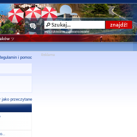
wyszukiwanie zaawansowane
niaków ツ
Regulamin i pomoc
 jako przeczytane
a
G...