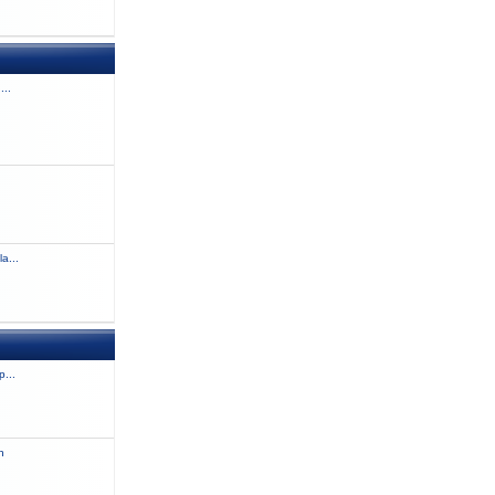
...
a...
...
n