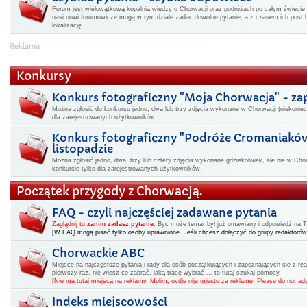
Forum jest wielowątkową kopalnią wiedzy o Chorwacji oraz podróżach po całym świecie -
nasi nowi forumowicze mogą w tym dziale zadać dowolne pytanie, a z czasem ich post 
lokalizację.
Konkursy
Konkurs fotograficzny "Moja Chorwacja" - z
Można zgłosić do konkursu jedno, dwa lub trzy zdjęcia wykonane w Chorwacji (niekoniec
dla zarejestrowanych użytkowników.
Konkurs fotograficzny "Podróże Cromaniakó
listopadzie
Można zgłosić jedno, dwa, trzy lub cztery zdjęcia wykonane gdziekolwiek, ale nie w Cho
konkursie tylko dla zarejestrowanych użytkowników.
Początek przygody z Chorwacją.
FAQ - czyli najczęściej zadawane pytania
Zaglądnij tu
zanim zadasz pytanie
.
Być może temat był już omawiany i odpowiedź na Two
[W FAQ mogą pisać tylko osoby uprawnione. Jeśli chcesz dołączyć do grupy redaktorów
Chorwackie ABC
Miejsce na najczęstsze pytania i rady dla osób początkujących i zapoznających sie z rea
pierwszy raz, nie wiesz co zabrać, jaką trasę wybrać ... to tutaj szukaj pomocy.
[Nie ma tutaj miejsca na reklamy. Molim, ovdje nije mjesto za reklame. Please do not adv
Indeks miejscowości