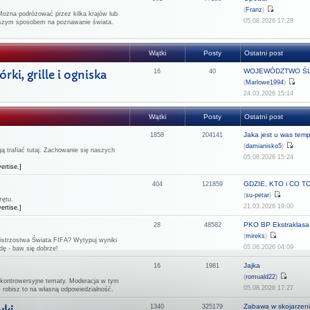
(
Franz
)
Można podróżować przez kilka krajów lub
05.08.2026 17:28
epszym sposobem na poznawanie świata.
Wątki
Posty
Ostatni post
WOJEWÓDZTWO ŚL
ki, grille i ogniska
16
40
(
Marlowe1994
)
24.03.2026 15:14
Wątki
Posty
Ostatni post
Jaka jest u was temp
1858
204141
(
damianisko5
)
 trafiać tutaj. Zachowanie się naszych
05.08.2026 15:24
ertise.]
GDZIE, KTO i CO TO 
404
121859
(
su-petar
)
zętu.
21.03.2026 19:00
ertise.]
PKO BP Ekstraklasa -
28
48582
(
mireks
)
strzostwa Świata FIFA? Wytypuj wyniki
05.08.2026 04:09
dę - baw się dobrze!
Jajka
16
1981
(
romuald22
)
 kontrowersyjne tematy. Moderacja w tym
05.08.2026 17:27
- robisz to na własną odpowiedzialność.
Zabawa w skojarzeni
1340
325179