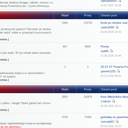
(
damianisko5
)
lecane atrakcje (knajpy, zabytki, muzea i co
14.07.2016 18:38
dyskusji Forumowiczów, czysta informacja.
Wątki
Posty
Ostatni post
Korki po drodze nad 
5340
178733
(
yarko2000
)
ie przekraczać granice? Nocować po drodze
04.08.2026 16:39
 jak radzić sobie w sytuacjach kryzysowych.
ertise.]
Promy
607
8400
(
qra69
)
 jest wiele. W tym dziale także tematyka
27.06.2026 20:48
ertise.]
20-27.07 Fazana Pul
2
2
(
piotrek1255
)
 zaoferowania miejsce w samochodzie i
15.07.2026 06:49
i" na wyjazd.
ertise.]
Wątki
Posty
Ostatni post
Klub Miłośników Wysp
3853
110978
(
croktoś
)
 jedno, i drugie? Byłeś gdzieś lub chcesz
04.08.2026 16:23
ertise.]
gotówką za apartma
5719
71004
(
romuald22
)
szukasz odpowiedniego miejsca noclegowego,
05.08.2026 15:24
do not advertise.]