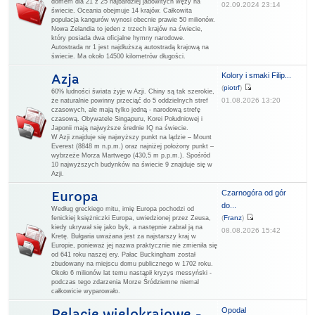
domem dla 21 z 25 najbardziej jadowitych węży na
02.09.2024 23:14
świecie. Oceania obejmuje 14 krajów. Całkowita
populacja kangurów wynosi obecnie prawie 50 milionów.
Nowa Zelandia to jeden z trzech krajów na świecie,
który posiada dwa oficjalne hymny narodowe.
Autostrada nr 1 jest najdłuższą autostradą krajową na
świecie. Ma około 14500 kilometrów długości.
Kolory i smaki Filip...
Azja
(
piotrf
)
60% ludności świata żyje w Azji. Chiny są tak szerokie,
01.08.2026 13:20
że naturalnie powinny przeciąć do 5 oddzielnych stref
czasowych, ale mają tylko jedną - narodową strefę
czasową. Obywatele Singapuru, Korei Południowej i
Japonii mają najwyższe średnie IQ na świecie.
W Azji znajduje się najwyższy punkt na lądzie – Mount
Everest (8848 m n.p.m.) oraz najniżej położony punkt –
wybrzeże Morza Martwego (430,5 m p.p.m.). Spośród
10 najwyższych budynków na świecie 9 znajduje się w
Azji.
Czarnogóra od gór
Europa
do...
Według greckiego mitu, imię Europa pochodzi od
(
Franz
)
fenickiej księżniczki Europa, uwiedzionej przez Zeusa,
kiedy ukrywał się jako byk, a następnie zabrał ją na
08.08.2026 15:42
Kretę. Bułgaria uważana jest za najstarszy kraj w
Europie, ponieważ jej nazwa praktycznie nie zmieniła się
od 641 roku naszej ery. Pałac Buckingham został
zbudowany na miejscu domu publicznego w 1702 roku.
Około 6 milionów lat temu nastąpił kryzys messyński -
podczas tego zdarzenia Morze Śródziemne niemal
całkowicie wyparowało.
Opodal
Relacje wielokrajowe -