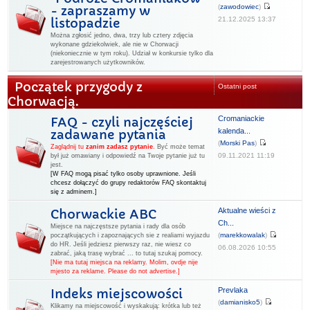
(
zawodowiec
)
- zapraszamy w
21.12.2025 13:37
listopadzie
Można zgłosić jedno, dwa, trzy lub cztery zdjęcia
wykonane gdziekolwiek, ale nie w Chorwacji
(niekoniecznie w tym roku). Udział w konkursie tylko dla
zarejestrowanych użytkowników.
Początek przygody z
Ostatni post
Chorwacją.
Cromaniackie
FAQ - czyli najczęściej
kalenda...
zadawane pytania
(
Morski Pas
)
Zaglądnij tu
zanim zadasz pytanie
.
Być może temat
09.11.2021 11:19
był już omawiany i odpowiedź na Twoje pytanie już tu
jest.
[W FAQ mogą pisać tylko osoby uprawnione. Jeśli
chcesz dołączyć do grupy redaktorów FAQ skontaktuj
się z adminem.]
Aktualne wieści z
Chorwackie ABC
Ch...
Miejsce na najczęstsze pytania i rady dla osób
(
marekkowalak
)
początkujących i zapoznających sie z realiami wyjazdu
do HR. Jeśli jedziesz pierwszy raz, nie wiesz co
06.08.2026 10:55
zabrać, jaką trasę wybrać ... to tutaj szukaj pomocy.
[Nie ma tutaj miejsca na reklamy. Molim, ovdje nije
mjesto za reklame. Please do not advertise.]
Prevlaka
Indeks miejscowości
(
damianisko5
)
Klikamy na miejscowość i wyskakują: krótka lub też