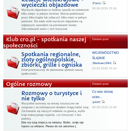
(
Franz
)
wycieczki objazdowe
08.08.2026 15:34
Wycieczki objazdowe to świetny sposób na zwiedzenie
kilku miejsc w jednym terminie. Można podróżować
przez kilka krajów lub zobaczyć kilka miast w jednym
państwie. Dla wielu osób wycieczki objazdowe są
najlepszym sposobem na poznawanie świata.
Zdecydowanie warto z nich korzystać.
Klub cro.pl - spotkania naszej
Ostatni post
społeczności
WOJEWÓDZTWO
Spotkania regionalne,
ŚLĄSKIE
zloty ogólnopolskie,
(
Marlowe1994
)
zbiórki, grille i ogniska
24.03.2026 15:14
Dział przeznaczony do planowania spotkań naszej
społeczności.
Ogólne rozmowy
Ostatni post
Co was dzisiaj
Rozmowy o turystyce i
ucies...
nie tylko
(
piotrf
)
Wszystkie rozmowy na tematy turystyczne nie
08.08.2026 22:46
związane z wcześniejszymi działami mogą trafiać tutaj.
Zachowanie się naszych rodaków za granicą, wybór
kraju wakacyjnego wyjazdu, czy korzystać z biur
podróży.
[Nie ma tutaj miejsca na reklamy. Molim, ovdje nije
mjesto za reklame. Please do not advertise.]