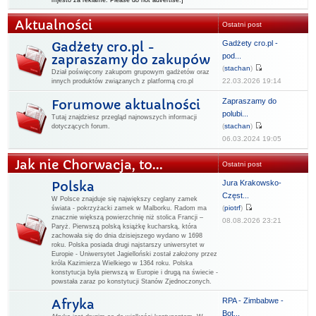
mjesto za reklame. Please do not advertise.]
Aktualności
Ostatni post
Gadżety cro.pl -
Gadżety cro.pl -
pod...
zapraszamy do zakupów
(
stachan
)
Dział poświęcony zakupom grupowym gadżetów oraz
22.03.2026 19:14
innych produktów związanych z platformą cro.pl
Zapraszamy do
Forumowe aktualności
polubi...
Tutaj znajdziesz przegląd najnowszych informacji
(
stachan
)
dotyczących forum.
06.03.2024 19:05
Jak nie Chorwacja, to...
Ostatni post
Jura Krakowsko-
Polska
Częst...
W Polsce znajduje się największy ceglany zamek
(
piotrf
)
świata - pokrzyżacki zamek w Malborku. Radom ma
znacznie większą powierzchnię niż stolica Francji –
08.08.2026 23:21
Paryż. Pierwszą polską książkę kucharską, która
zachowała się do dnia dzisiejszego wydano w 1698
roku. Polska posiada drugi najstarszy uniwersytet w
Europie - Uniwersytet Jagielloński został założony przez
króla Kazimierza Wielkiego w 1364 roku. Polska
konstytucja była pierwszą w Europie i drugą na świecie -
powstała zaraz po konstytucji Stanów Zjednoczonych.
RPA - Zimbabwe -
Afryka
Bot...