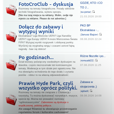
GDZIE, KTO i CO
FotoCroClub - dyskusja
TO J...
Rozmowy na tematy fotograficzne. Porady odnośnie
(
su-petar
)
techniki fotografowania, wyboru sprzętu.
[Nie ma tutaj miejsca na reklamy. Molim, ovdje nije
21.03.2026 19:00
mjesto za reklame. Please do not advertise.]
PKO BP
Dołącz do zabawy i
Ekstraklasa -...
wytypuj wyniki
(
Janusz Bajcer
)
Ekstraklasa? Liga Mistrzów UEFA? Liga Narodów
08.08.2026 22:24
UEFA? Liga Europy UEFA? A może Mistrzostwa Świata
FIFA? Wytypuj wyniki rozgrywek i zdobywaj punkty.
Wyróżnij się oryginalną rangą i czasami ustrzel fajną
nagrodę - baw się dobrze!
Różne filozofie i po...
Po godzinach...
(
romuald22
)
Dział testowy poświęcony swobodnym dyskusjom na
07.08.2026 11:25
dowolne, często niezrozumiałe lub kontrowersyjne
tematy. Moderacja w tym dziale jest ograniczona. Nie
ma obowiązku wchodzenia do tego działu i czytania
postów - robisz to na własną odpowiedzialność.
Zabawa w
Prawie Hyde Park, czyli
skojarzenia ;)
wszystko oprócz polityki.
(
ajdadi
)
Rozmowy na tematy nie związane z Chorwacją i
08.08.2026 14:08
turystyką. Tu można dyskutować rozrywkach, muzyce,
sporcie itp. Można też prowadzić rozmowy
"ogólnotowarzyskie".
Zabronione są dyskusje o
współczesnej, polskiej polityce.
Ale uwaga! Również tu obowiązuje przestrzeganie
regulaminu forum i kulturalne zachowanie!