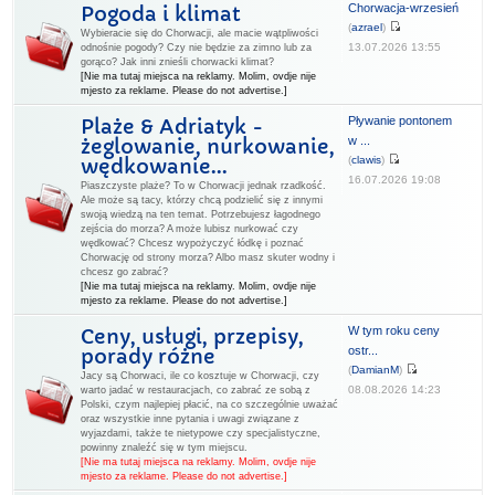
Chorwacja-wrzesień
Pogoda i klimat
(
azrael
)
Wybieracie się do Chorwacji, ale macie wątpliwości
13.07.2026 13:55
odnośnie pogody? Czy nie będzie za zimno lub za
gorąco? Jak inni znieśli chorwacki klimat?
[Nie ma tutaj miejsca na reklamy. Molim, ovdje nije
mjesto za reklame. Please do not advertise.]
Pływanie pontonem
Plaże & Adriatyk -
w ...
żeglowanie, nurkowanie,
(
clawis
)
wędkowanie...
16.07.2026 19:08
Piaszczyste plaże? To w Chorwacji jednak rzadkość.
Ale może są tacy, którzy chcą podzielić się z innymi
swoją wiedzą na ten temat. Potrzebujesz łagodnego
zejścia do morza? A może lubisz nurkować czy
wędkować? Chcesz wypożyczyć łódkę i poznać
Chorwację od strony morza? Albo masz skuter wodny i
chcesz go zabrać?
[Nie ma tutaj miejsca na reklamy. Molim, ovdje nije
mjesto za reklame. Please do not advertise.]
W tym roku ceny
Ceny, usługi, przepisy,
ostr...
porady różne
(
DamianM
)
Jacy są Chorwaci, ile co kosztuje w Chorwacji, czy
08.08.2026 14:23
warto jadać w restauracjach, co zabrać ze sobą z
Polski, czym najlepiej płacić, na co szczególnie uważać
oraz wszystkie inne pytania i uwagi związane z
wyjazdami, także te nietypowe czy specjalistyczne,
powinny znaleźć się w tym miejscu.
[Nie ma tutaj miejsca na reklamy. Molim, ovdje nije
mjesto za reklame. Please do not advertise.]