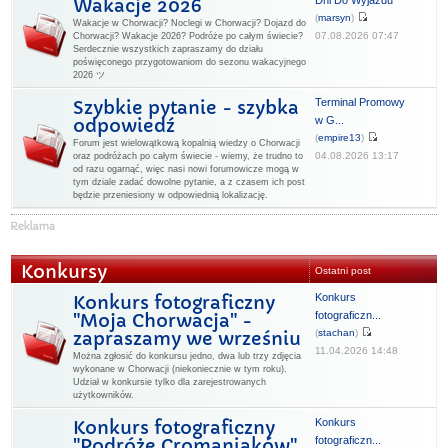
Dni Do Wyjazdu
Wakacje 2026
(
marsyn
)
Wakacje w Chorwacji? Noclegi w Chorwacji? Dojazd do
07.08.2026 07:47
Chorwacji? Wakacje 2026? Podróże po całym świecie?
Serdecznie wszystkich zapraszamy do działu
poświęconego przygotowaniom do sezonu wakacyjnego
2026 ツ
Terminal Promowy
Szybkie pytanie - szybka
w G...
odpowiedź
(
empire13
)
Forum jest wielowątkową kopalnią wiedzy o Chorwacji
04.08.2026 13:17
oraz podróżach po całym świecie - wiemy, że trudno to
od razu ogarnąć, więc nasi nowi forumowicze mogą w
tym dziale zadać dowolne pytanie, a z czasem ich post
będzie przeniesiony w odpowiednią lokalizację.
Konkursy
Ostatni post
Konkurs
Konkurs fotograficzny
fotograficzn...
"Moja Chorwacja" -
(
stachan
)
zapraszamy we wrześniu
11.04.2026 14:48
Można zgłosić do konkursu jedno, dwa lub trzy zdjęcia
wykonane w Chorwacji (niekoniecznie w tym roku).
Udział w konkursie tylko dla zarejestrowanych
użytkowników.
Konkurs
Konkurs fotograficzny
fotograficzn...
"Podróże Cromaniaków"