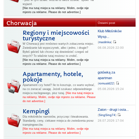
- pisz w tym dziale. Można tu także szukać "spółki" na
wyjazd.
[Nie ma tutaj miejsca na reklamy. Molim, ovdje nije
mjesto za reklame. Please do not advertise.]
Chorwacja
Ostatni post
Klub Miłośników
Regiony i miejscowości
Wysp...
turystyczne
(
maslinka
)
W Chorwacji jest mnóstwo wartych zobaczenia miejsc.
08.08.2026 22:00
Zwiedzanie lub wypoczynek, albo i jedno, i drugie?
Byłeś gdzieś lub chcesz się dowiedzieć czegoś od
innych? To właśnie tutaj możesz to zrobić.
[Nie ma tutaj miejsca na reklamy. Molim, ovdje nije
mjesto za reklame. Please do not advertise.]
gotówką za
Apartamenty, hotele,
apartman
pokoje
(
romuald22
)
Apartament czy hotel? Ile to kosztuje, co warto wybrać,
05.08.2026 15:24
na co zwracać uwagę. Jeżeli szukasz odpowiedniego
miejsca noclegowego, pisz tutaj.
[Nie ma tutaj miejsca
na reklamy. Molim, ovdje nije mjesto za reklame. Please
do not advertise.]
Zaton - drugi i osta...
Kempingi
(
SingSing74
)
Dla miłośników namiotów, przyczep i biwakowania.
28.07.2026 17:04
Standardy, ceny, ciekawe miejsca do zwiedzenia przez
trampingowców.
[Nie ma tutaj miejsca na reklamy. Molim, ovdje nije
mjesto za reklame. Please do not advertise.]