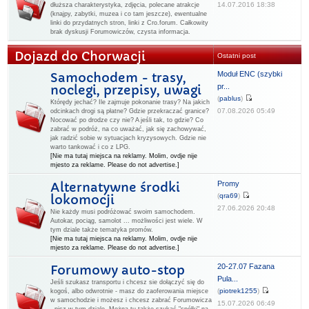
14.07.2016 18:38
dłuższa charakterystyka, zdjęcia, polecane atrakcje
(knajpy, zabytki, muzea i co tam jeszcze), ewentualne
linki do przydatnych stron, linki z Cro.forum. Całkowity
brak dyskusji Forumowiczów, czysta informacja.
Dojazd do Chorwacji
Ostatni post
Moduł ENC (szybki
Samochodem - trasy,
pr...
noclegi, przepisy, uwagi
(
pablus
)
Którędy jechać? Ile zajmuje pokonanie trasy? Na jakich
07.08.2026 05:49
odcinkach drogi są płatne? Gdzie przekraczać granice?
Nocować po drodze czy nie? A jeśli tak, to gdzie? Co
zabrać w podróż, na co uważać, jak się zachowywać,
jak radzić sobie w sytuacjach kryzysowych. Gdzie nie
warto tankować i co z LPG.
[Nie ma tutaj miejsca na reklamy. Molim, ovdje nije
mjesto za reklame. Please do not advertise.]
Promy
Alternatywne środki
(
qra69
)
lokomocji
27.06.2026 20:48
Nie każdy musi podróżować swoim samochodem.
Autokar, pociąg, samolot ... możliwości jest wiele. W
tym dziale także tematyka promów.
[Nie ma tutaj miejsca na reklamy. Molim, ovdje nije
mjesto za reklame. Please do not advertise.]
20-27.07 Fazana
Forumowy auto-stop
Pula...
Jeśli szukasz transportu i chcesz sie dołączyć się do
(
piotrek1255
)
kogoś, albo odwrotnie - masz do zaoferowania miejsce
w samochodzie i możesz i chcesz zabrać Forumowicza
15.07.2026 06:49