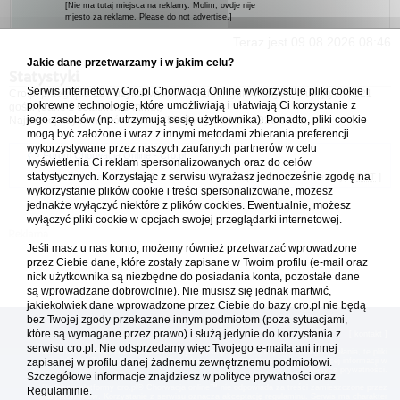
[Nie ma tutaj miejsca na reklamy. Molim, ovdje nije
mjesto za reklame. Please do not advertise.]
Teraz jest 09.08.2026 08:46
Jakie dane przetwarzamy i w jakim celu?
Statystyki
Serwis internetowy Cro.pl Chorwacja Online wykorzystuje pliki cookie i
Cro.pl przegląda
127
użytkowników :: 6 zidentyfikowanych, 0 ukrytych i 121
pokrewne technologie, które umożliwiają i ułatwiają Ci korzystanie z
gości (dane z ostatnich 3 minut)
jego zasobów (np. utrzymują sesję użytkownika). Ponadto, pliki cookie
Najwięcej użytkowników online (
5542
) było 21.04.2026 01:12
mogą być założone i wraz z innymi metodami zbierania preferencji
wykorzystywane przez naszych zaufanych partnerów w celu
Forum Chorwacja Online - Cro.pl
wyświetlenia Ci reklam spersonalizowanych oraz do celów
statystycznych. Korzystając z serwisu wyrażasz jednocześnie zgodę na
Usuń ciasteczka
• Strefa czasowa: UTC + 1 (Polska - czas zimowy) [
DST
]
wykorzystanie plików cookie i treści spersonalizowane, możesz
jednakże wyłączyć niektóre z plików cookies. Ewentualnie, możesz
wyłączyć pliki cookie w opcjach swojej przeglądarki internetowej.
Jeśli masz u nas konto, możemy również przetwarzać wprowadzone
przez Ciebie dane, które zostały zapisane w Twoim profilu (e-mail oraz
nick użytkownika są niezbędne do posiadania konta, pozostałe dane
są wprowadzane dobrowolnie). Nie musisz się jednak martwić,
jakiekolwiek dane wprowadzone przez Ciebie do bazy cro.pl nie będą
bez Twojej zgody przekazane innym podmiotom (poza sytuacjami,
które są wymagane przez prawo) i służą jedynie do korzystania z
[
reklama
] [
kontakt
]
serwisu cro.pl. Nie odsprzedamy więc Twojego e-maila ani innej
Platforma cro.pl© Chorwacja online™ wykorzystuje cookies do prawidłowego działania, te pliki
gromadzą na Twoim komputerze dane ułatwiające korzystanie z serwisu; więcej informacji w
zapisanej w profilu danej żadnemu zewnętrznemu podmiotowi.
polityce prywatności
.
Szczegółowe informacje znajdziesz w
polityce prywatności
oraz
Redakcja platformy cro.pl© Chorwacja online™ nie odpowiada za treści zamieszczone przez
Regulaminie.
użytkowników. Korzystanie z serwisu oznacza akceptację regulaminu. Serwis ma charakter