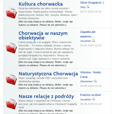
Oliver Dragojević :)
Kultura chorwacka
(
kroj
)
Dział dla miłośników nie tylko czystej turystyki i
29.07.2026 20:54
wypoczynku. Nauka języka chorwackiego. Tematy
publicystyczne, historia, film, muzyka, literatura, sport i
kuchnia chorwacka.
[Nie ma tutaj miejsca na reklamy. Molim, ovdje nije
mjesto za reklame. Please do not advertise.]
Zagadka,ale
Chorwacja w naszym
wiadomo,...
obiektywie
(
su-petar
)
Ludzie pytają jak coś wygląda. Plaża, miasteczko,
24.03.2026 18:34
otoczenie... Tu można zakładać tematy z nazwą
miejscowości i zdjęciami okolicy. Można wklejać też
linki do zdjęć z innych portali by dać jak największy
przegląd fotograficzny miejcowości. Proszę nie
umieszczać zdjęć pobranych z innych serwisów.
[Nie ma tutaj miejsca na reklamy. Molim, ovdje nije
mjesto za reklame. Please do not advertise.]
Vrboska - Nudist
Naturystyczna Chorwacja
Camp
Plaże, kempingi, ośrodki FKK i wszystkie inne
(
bluesman
)
nietekstylne sprawy.
[Nie ma tutaj miejsca na reklamy. Molim, ovdje nije
06.08.2026 23:16
mjesto za reklame. Please do not advertise.]
Podróże na Brač
Nasze relacje z podróży
(
su-petar
)
Nasze relacje z wyjazdów do Chorwacji. Chcesz
09.08.2026 01:19
poczytać, jak inni spędzili urlop w Chorwacji? Zaglądnij
tutaj!
[Nie ma tutaj miejsca na reklamy. Molim, ovdje nije