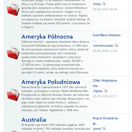
Afryka jest drugim co do wielkości kontynentem. W
(
fofak
)
Afryce są 54 kraje. Prawie jedna trzecia światowych
języków jest używanych w Afryce. Jezioro Wiktoria w
08.08.2026 08:45
Afryce jest największym jeziorem i drugim co do
wielkości jeziorem słodkowodnym na świecie. Nigeria
ma najwyższy na świecie wskaźnik urodzeń bliźniąt. W
Sudanie znajduje się ponad 200 piramid, czyli więcej niż
w Egipcie.
God Bless America -
Ameryka Północna
...
Odkrycie Ameryki – popularne określenie faktu dotarcia
(
marekkowalak
)
Krzysztofa Kolumba do tego kontynentu, w 1492 roku.
W rzeczywistości pierwszymi ludźmi, którzy dotarli do
06.08.2026 12:34
kontynentu amerykańskiego, byli członkowie
społeczności łowieckich, przybyłych z Azji przez
Beringię w czasie zlodowacenia, między 40.000 a
17.000 lat temu. Za pierwszego przedstawiciela
cywilizacji europejskiej, który dotarł do Ameryki na
początku XI wieku, uznaje się wikinga Leifa Erikssona.
Chile i Argentyna
Ameryka Południowa
ma...
Nazwę Ameryki zaproponował w 1507 roku niemiecki
(
Aglaia
)
kartograf, pochodzący z Alzacji, Martin Waldseemüller.
Przypisywał on odkrycie Nowego Świata, jak wówczas
25.05.2026 10:27
określano nowo odkryty ląd, Amerigo Vespucciemu i na
jego cześć nadał mu miano America. Jednym z
najstarszych globusów, na którym pojawiła się nazwa
Ameryka, jest Globus Jagielloński z 1508 roku.
Kraj w Oceanii na
Australia
gr...
W Australii żyje około 1500 rodzajów pająków, 4000
(
piotrf
)
rodzajów mrówek i 350 rodzajów termitów. Australia jest