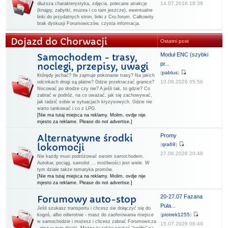
14.07.2016 18:38
dłuższa charakterystyka, zdjęcia, polecane atrakcje
(knajpy, zabytki, muzea i co tam jeszcze), ewentualne
linki do przydatnych stron, linki z Cro.forum. Całkowity
brak dyskusji Forumowiczów, czysta informacja.
Dojazd do Chorwacji
Ostatni post
Moduł ENC (szybki
Samochodem - trasy,
pr...
noclegi, przepisy, uwagi
(
pablus
)
Którędy jechać? Ile zajmuje pokonanie trasy? Na jakich
10.08.2026 05:56
odcinkach drogi są płatne? Gdzie przekraczać granice?
Nocować po drodze czy nie? A jeśli tak, to gdzie? Co
zabrać w podróż, na co uważać, jak się zachowywać,
jak radzić sobie w sytuacjach kryzysowych. Gdzie nie
warto tankować i co z LPG.
[Nie ma tutaj miejsca na reklamy. Molim, ovdje nije
mjesto za reklame. Please do not advertise.]
Promy
Alternatywne środki
(
qra69
)
lokomocji
27.06.2026 20:48
Nie każdy musi podróżować swoim samochodem.
Autokar, pociąg, samolot ... możliwości jest wiele. W
tym dziale także tematyka promów.
[Nie ma tutaj miejsca na reklamy. Molim, ovdje nije
mjesto za reklame. Please do not advertise.]
20-27.07 Fazana
Forumowy auto-stop
Pula...
Jeśli szukasz transportu i chcesz sie dołączyć się do
(
piotrek1255
)
kogoś, albo odwrotnie - masz do zaoferowania miejsce
w samochodzie i możesz i chcesz zabrać Forumowicza
15.07.2026 06:49