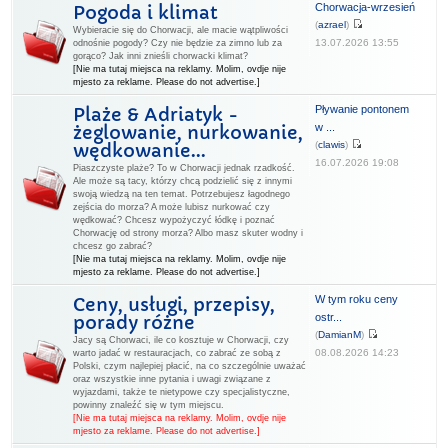
Chorwacja-wrzesień
Pogoda i klimat
(
azrael
)
Wybieracie się do Chorwacji, ale macie wątpliwości
13.07.2026 13:55
odnośnie pogody? Czy nie będzie za zimno lub za
gorąco? Jak inni znieśli chorwacki klimat?
[Nie ma tutaj miejsca na reklamy. Molim, ovdje nije
mjesto za reklame. Please do not advertise.]
Pływanie pontonem
Plaże & Adriatyk -
w ...
żeglowanie, nurkowanie,
(
clawis
)
wędkowanie...
16.07.2026 19:08
Piaszczyste plaże? To w Chorwacji jednak rzadkość.
Ale może są tacy, którzy chcą podzielić się z innymi
swoją wiedzą na ten temat. Potrzebujesz łagodnego
zejścia do morza? A może lubisz nurkować czy
wędkować? Chcesz wypożyczyć łódkę i poznać
Chorwację od strony morza? Albo masz skuter wodny i
chcesz go zabrać?
[Nie ma tutaj miejsca na reklamy. Molim, ovdje nije
mjesto za reklame. Please do not advertise.]
W tym roku ceny
Ceny, usługi, przepisy,
ostr...
porady różne
(
DamianM
)
Jacy są Chorwaci, ile co kosztuje w Chorwacji, czy
08.08.2026 14:23
warto jadać w restauracjach, co zabrać ze sobą z
Polski, czym najlepiej płacić, na co szczególnie uważać
oraz wszystkie inne pytania i uwagi związane z
wyjazdami, także te nietypowe czy specjalistyczne,
powinny znaleźć się w tym miejscu.
[Nie ma tutaj miejsca na reklamy. Molim, ovdje nije
mjesto za reklame. Please do not advertise.]