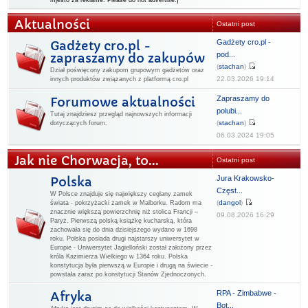
mjesto za reklame. Please do not advertise.]
Aktualności
Ostatni post
Gadżety cro.pl -
Gadżety cro.pl -
pod...
zapraszamy do zakupów
(
stachan
)
Dział poświęcony zakupom grupowym gadżetów oraz
22.03.2026 19:14
innych produktów związanych z platformą cro.pl
Zapraszamy do
Forumowe aktualności
polubi...
Tutaj znajdziesz przegląd najnowszych informacji
(
stachan
)
dotyczących forum.
06.03.2024 19:05
Jak nie Chorwacja, to...
Ostatni post
Jura Krakowsko-
Polska
Częst...
W Polsce znajduje się największy ceglany zamek
(
dangol
)
świata - pokrzyżacki zamek w Malborku. Radom ma
znacznie większą powierzchnię niż stolica Francji –
09.08.2026 16:29
Paryż. Pierwszą polską książkę kucharską, która
zachowała się do dnia dzisiejszego wydano w 1698
roku. Polska posiada drugi najstarszy uniwersytet w
Europie - Uniwersytet Jagielloński został założony przez
króla Kazimierza Wielkiego w 1364 roku. Polska
konstytucja była pierwszą w Europie i drugą na świecie -
powstała zaraz po konstytucji Stanów Zjednoczonych.
RPA - Zimbabwe -
Afryka
Bot...