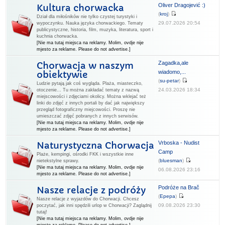
Oliver Dragojević :)
Kultura chorwacka
(
kroj
)
Dział dla miłośników nie tylko czystej turystyki i
29.07.2026 20:54
wypoczynku. Nauka języka chorwackiego. Tematy
publicystyczne, historia, film, muzyka, literatura, sport i
kuchnia chorwacka.
[Nie ma tutaj miejsca na reklamy. Molim, ovdje nije
mjesto za reklame. Please do not advertise.]
Zagadka,ale
Chorwacja w naszym
wiadomo,...
obiektywie
(
su-petar
)
Ludzie pytają jak coś wygląda. Plaża, miasteczko,
24.03.2026 18:34
otoczenie... Tu można zakładać tematy z nazwą
miejscowości i zdjęciami okolicy. Można wklejać też
linki do zdjęć z innych portali by dać jak największy
przegląd fotograficzny miejcowości. Proszę nie
umieszczać zdjęć pobranych z innych serwisów.
[Nie ma tutaj miejsca na reklamy. Molim, ovdje nije
mjesto za reklame. Please do not advertise.]
Vrboska - Nudist
Naturystyczna Chorwacja
Camp
Plaże, kempingi, ośrodki FKK i wszystkie inne
(
bluesman
)
nietekstylne sprawy.
[Nie ma tutaj miejsca na reklamy. Molim, ovdje nije
06.08.2026 23:16
mjesto za reklame. Please do not advertise.]
Podróże na Brač
Nasze relacje z podróży
(
Epepa
)
Nasze relacje z wyjazdów do Chorwacji. Chcesz
09.08.2026 23:30
poczytać, jak inni spędzili urlop w Chorwacji? Zaglądnij
tutaj!
[Nie ma tutaj miejsca na reklamy. Molim, ovdje nije