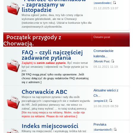
(
zawodowiec
)
- zapraszamy w
21.12.2025 13:37
listopadzie
Można zgłosić jedno, dwa, trzy lub cztery zdjęcia
wykonane gdziekolwiek, ale nie w Chorwacji
(niekoniecznie w tym roku). Udział w konkursie tylko dla
zarejestrowanych użytkowników.
Początek przygody z
Ostatni post
Chorwacją.
Cromaniackie
FAQ - czyli najczęściej
kalenda...
zadawane pytania
(
Morski Pas
)
Zaglądnij tu
zanim zadasz pytanie
.
Być może temat
09.11.2021 11:19
był już omawiany i odpowiedź na Twoje pytanie już tu
jest.
[W FAQ mogą pisać tylko osoby uprawnione. Jeśli
chcesz dołączyć do grupy redaktorów FAQ skontaktuj
się z adminem.]
Aktualne wieści z
Chorwackie ABC
Ch...
Miejsce na najczęstsze pytania i rady dla osób
(
empire13
)
początkujących i zapoznających sie z realiami wyjazdu
do HR. Jeśli jedziesz pierwszy raz, nie wiesz co
10.08.2026 08:59
zabrać, jaką trasę wybrać ... to tutaj szukaj pomocy.
[Nie ma tutaj miejsca na reklamy. Molim, ovdje nije
mjesto za reklame. Please do not advertise.]
Prevlaka
Indeks miejscowości
(
damianisko5
)
Klikamy na miejscowość i wyskakują: krótka lub też