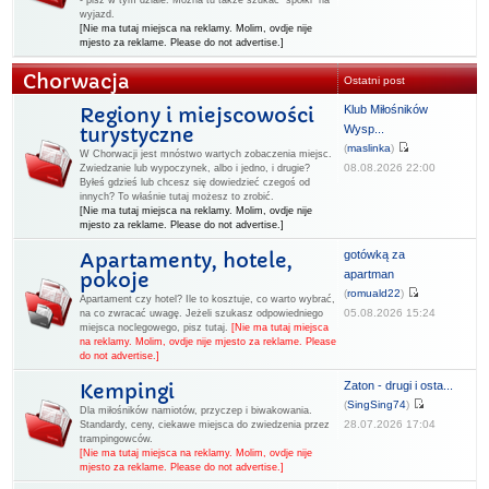
- pisz w tym dziale. Można tu także szukać "spółki" na
wyjazd.
[Nie ma tutaj miejsca na reklamy. Molim, ovdje nije
mjesto za reklame. Please do not advertise.]
Chorwacja
Ostatni post
Klub Miłośników
Regiony i miejscowości
Wysp...
turystyczne
(
maslinka
)
W Chorwacji jest mnóstwo wartych zobaczenia miejsc.
08.08.2026 22:00
Zwiedzanie lub wypoczynek, albo i jedno, i drugie?
Byłeś gdzieś lub chcesz się dowiedzieć czegoś od
innych? To właśnie tutaj możesz to zrobić.
[Nie ma tutaj miejsca na reklamy. Molim, ovdje nije
mjesto za reklame. Please do not advertise.]
gotówką za
Apartamenty, hotele,
apartman
pokoje
(
romuald22
)
Apartament czy hotel? Ile to kosztuje, co warto wybrać,
05.08.2026 15:24
na co zwracać uwagę. Jeżeli szukasz odpowiedniego
miejsca noclegowego, pisz tutaj.
[Nie ma tutaj miejsca
na reklamy. Molim, ovdje nije mjesto za reklame. Please
do not advertise.]
Zaton - drugi i osta...
Kempingi
(
SingSing74
)
Dla miłośników namiotów, przyczep i biwakowania.
28.07.2026 17:04
Standardy, ceny, ciekawe miejsca do zwiedzenia przez
trampingowców.
[Nie ma tutaj miejsca na reklamy. Molim, ovdje nije
mjesto za reklame. Please do not advertise.]