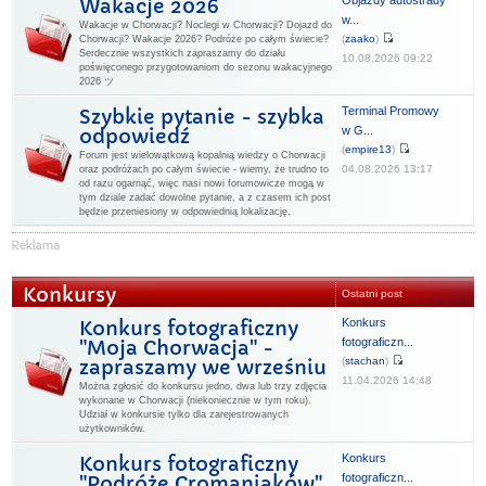
Objazdy autostrady
Wakacje 2026
w...
Wakacje w Chorwacji? Noclegi w Chorwacji? Dojazd do
(
zaako
)
Chorwacji? Wakacje 2026? Podróże po całym świecie?
Serdecznie wszystkich zapraszamy do działu
10.08.2026 09:22
poświęconego przygotowaniom do sezonu wakacyjnego
2026 ツ
Terminal Promowy
Szybkie pytanie - szybka
w G...
odpowiedź
(
empire13
)
Forum jest wielowątkową kopalnią wiedzy o Chorwacji
04.08.2026 13:17
oraz podróżach po całym świecie - wiemy, że trudno to
od razu ogarnąć, więc nasi nowi forumowicze mogą w
tym dziale zadać dowolne pytanie, a z czasem ich post
będzie przeniesiony w odpowiednią lokalizację.
Konkursy
Ostatni post
Konkurs
Konkurs fotograficzny
fotograficzn...
"Moja Chorwacja" -
(
stachan
)
zapraszamy we wrześniu
11.04.2026 14:48
Można zgłosić do konkursu jedno, dwa lub trzy zdjęcia
wykonane w Chorwacji (niekoniecznie w tym roku).
Udział w konkursie tylko dla zarejestrowanych
użytkowników.
Konkurs
Konkurs fotograficzny
fotograficzn...
"Podróże Cromaniaków"