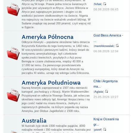
Afryka jest drugim co do wielkości kontynentem. W
(
fofak
)
Afryce są 54 kraje. Prawie jedna trzecia światowych
języków jest używanych w Afryce. Jezioro Wiktoria w
08.08.2026 08:45
Afryce jest największym jeziorem i drugim co do
wielkości jeziorem słodkowodnym na świecie. Nigeria
ma najwyższy na świecie wskaźnik urodzeń bliźniąt. W
Sudanie znajduje się ponad 200 piramid, czyli więcej niż
w Egipcie.
God Bless America -
Ameryka Północna
...
Odkrycie Ameryki – popularne określenie faktu dotarcia
(
marekkowalak
)
Krzysztofa Kolumba do tego kontynentu, w 1492 roku.
W rzeczywistości pierwszymi ludźmi, którzy dotarli do
06.08.2026 12:34
kontynentu amerykańskiego, byli członkowie
społeczności łowieckich, przybyłych z Azji przez
Beringię w czasie zlodowacenia, między 40.000 a
17.000 lat temu. Za pierwszego przedstawiciela
cywilizacji europejskiej, który dotarł do Ameryki na
początku XI wieku, uznaje się wikinga Leifa Erikssona.
Chile i Argentyna
Ameryka Południowa
ma...
Nazwę Ameryki zaproponował w 1507 roku niemiecki
(
Aglaia
)
kartograf, pochodzący z Alzacji, Martin Waldseemüller.
Przypisywał on odkrycie Nowego Świata, jak wówczas
25.05.2026 10:27
określano nowo odkryty ląd, Amerigo Vespucciemu i na
jego cześć nadał mu miano America. Jednym z
najstarszych globusów, na którym pojawiła się nazwa
Ameryka, jest Globus Jagielloński z 1508 roku.
Kraj w Oceanii na
Australia
gr...
W Australii żyje około 1500 rodzajów pająków, 4000
(
piotrf
)
rodzajów mrówek i 350 rodzajów termitów. Australia jest