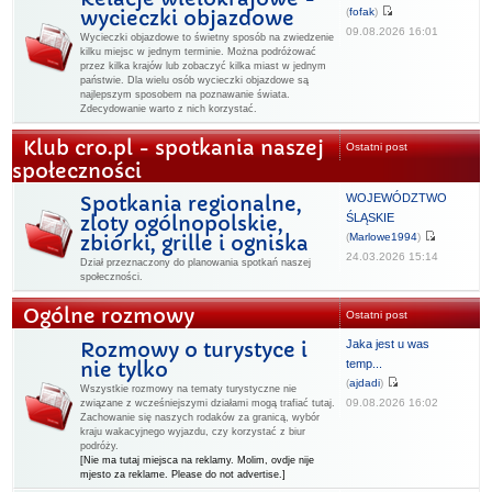
(
fofak
)
wycieczki objazdowe
09.08.2026 16:01
Wycieczki objazdowe to świetny sposób na zwiedzenie
kilku miejsc w jednym terminie. Można podróżować
przez kilka krajów lub zobaczyć kilka miast w jednym
państwie. Dla wielu osób wycieczki objazdowe są
najlepszym sposobem na poznawanie świata.
Zdecydowanie warto z nich korzystać.
Klub cro.pl - spotkania naszej
Ostatni post
społeczności
WOJEWÓDZTWO
Spotkania regionalne,
ŚLĄSKIE
zloty ogólnopolskie,
(
Marlowe1994
)
zbiórki, grille i ogniska
24.03.2026 15:14
Dział przeznaczony do planowania spotkań naszej
społeczności.
Ogólne rozmowy
Ostatni post
Jaka jest u was
Rozmowy o turystyce i
temp...
nie tylko
(
ajdadi
)
Wszystkie rozmowy na tematy turystyczne nie
09.08.2026 16:02
związane z wcześniejszymi działami mogą trafiać tutaj.
Zachowanie się naszych rodaków za granicą, wybór
kraju wakacyjnego wyjazdu, czy korzystać z biur
podróży.
[Nie ma tutaj miejsca na reklamy. Molim, ovdje nije
mjesto za reklame. Please do not advertise.]