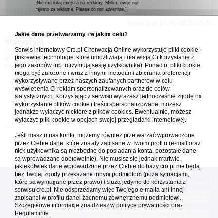
[Nie ma tutaj miejsca na reklamy. Molim, ovdje nije
mjesto za reklame. Please do not advertise.]
Teraz jest 10.08.2026 09:45
Jakie dane przetwarzamy i w jakim celu?
Statystyki
Serwis internetowy Cro.pl Chorwacja Online wykorzystuje pliki cookie i
Cro.pl przegląda
145
użytkowników :: 3 zidentyfikowanych, 0 ukrytych i 142
pokrewne technologie, które umożliwiają i ułatwiają Ci korzystanie z
gości (dane z ostatnich 3 minut)
jego zasobów (np. utrzymują sesję użytkownika). Ponadto, pliki cookie
Najwięcej użytkowników online (
5542
) było 21.04.2026 01:12
mogą być założone i wraz z innymi metodami zbierania preferencji
wykorzystywane przez naszych zaufanych partnerów w celu
Forum Chorwacja Online - Cro.pl
wyświetlenia Ci reklam spersonalizowanych oraz do celów
statystycznych. Korzystając z serwisu wyrażasz jednocześnie zgodę na
Usuń ciasteczka
• Strefa czasowa: UTC + 1 (Polska - czas zimowy) [
DST
]
wykorzystanie plików cookie i treści spersonalizowane, możesz
jednakże wyłączyć niektóre z plików cookies. Ewentualnie, możesz
wyłączyć pliki cookie w opcjach swojej przeglądarki internetowej.
Jeśli masz u nas konto, możemy również przetwarzać wprowadzone
przez Ciebie dane, które zostały zapisane w Twoim profilu (e-mail oraz
nick użytkownika są niezbędne do posiadania konta, pozostałe dane
są wprowadzane dobrowolnie). Nie musisz się jednak martwić,
jakiekolwiek dane wprowadzone przez Ciebie do bazy cro.pl nie będą
bez Twojej zgody przekazane innym podmiotom (poza sytuacjami,
które są wymagane przez prawo) i służą jedynie do korzystania z
[
reklama
] [
kontakt
]
serwisu cro.pl. Nie odsprzedamy więc Twojego e-maila ani innej
Platforma cro.pl© Chorwacja online™ wykorzystuje cookies do prawidłowego działania, te pliki
gromadzą na Twoim komputerze dane ułatwiające korzystanie z serwisu; więcej informacji w
zapisanej w profilu danej żadnemu zewnętrznemu podmiotowi.
polityce prywatności
.
Szczegółowe informacje znajdziesz w
polityce prywatności
oraz
Redakcja platformy cro.pl© Chorwacja online™ nie odpowiada za treści zamieszczone przez
Regulaminie.
użytkowników. Korzystanie z serwisu oznacza akceptację regulaminu. Serwis ma charakter