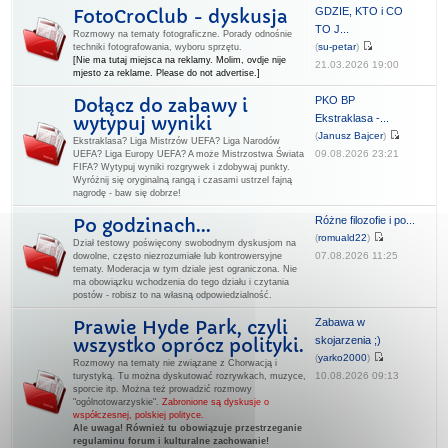
GDZIE, KTO i CO
FotoCroClub - dyskusja
TO J...
Rozmowy na tematy fotograficzne. Porady odnośnie
(
su-petar
)
techniki fotografowania, wyboru sprzętu.
[Nie ma tutaj miejsca na reklamy. Molim, ovdje nije
21.03.2026 19:00
mjesto za reklame. Please do not advertise.]
PKO BP
Dołącz do zabawy i
Ekstraklasa -...
wytypuj wyniki
(
Janusz Bajcer
)
Ekstraklasa? Liga Mistrzów UEFA? Liga Narodów
09.08.2026 23:21
UEFA? Liga Europy UEFA? A może Mistrzostwa Świata
FIFA? Wytypuj wyniki rozgrywek i zdobywaj punkty.
Wyróżnij się oryginalną rangą i czasami ustrzel fajną
nagrodę - baw się dobrze!
Różne filozofie i po...
Po godzinach...
(
romuald22
)
Dział testowy poświęcony swobodnym dyskusjom na
07.08.2026 11:25
dowolne, często niezrozumiałe lub kontrowersyjne
tematy. Moderacja w tym dziale jest ograniczona. Nie
ma obowiązku wchodzenia do tego działu i czytania
postów - robisz to na własną odpowiedzialność.
Zabawa w
Prawie Hyde Park, czyli
skojarzenia ;)
wszystko oprócz polityki.
(
yarko2000
)
Rozmowy na tematy nie związane z Chorwacją i
10.08.2026 09:13
turystyką. Tu można dyskutować rozrywkach, muzyce,
sporcie itp. Można też prowadzić rozmowy
"ogólnotowarzyskie".
Zabronione są dyskusje o
współczesnej, polskiej polityce.
Ale uwaga! Również tu obowiązuje przestrzeganie
regulaminu forum i kulturalne zachowanie!