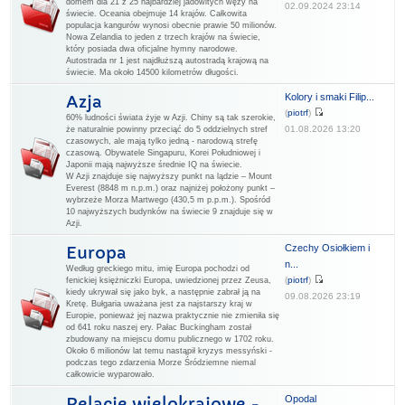
domem dla 21 z 25 najbardziej jadowitych węży na
02.09.2024 23:14
świecie. Oceania obejmuje 14 krajów. Całkowita
populacja kangurów wynosi obecnie prawie 50 milionów.
Nowa Zelandia to jeden z trzech krajów na świecie,
który posiada dwa oficjalne hymny narodowe.
Autostrada nr 1 jest najdłuższą autostradą krajową na
świecie. Ma około 14500 kilometrów długości.
Kolory i smaki Filip...
Azja
(
piotrf
)
60% ludności świata żyje w Azji. Chiny są tak szerokie,
01.08.2026 13:20
że naturalnie powinny przeciąć do 5 oddzielnych stref
czasowych, ale mają tylko jedną - narodową strefę
czasową. Obywatele Singapuru, Korei Południowej i
Japonii mają najwyższe średnie IQ na świecie.
W Azji znajduje się najwyższy punkt na lądzie – Mount
Everest (8848 m n.p.m.) oraz najniżej położony punkt –
wybrzeże Morza Martwego (430,5 m p.p.m.). Spośród
10 najwyższych budynków na świecie 9 znajduje się w
Azji.
Czechy Osiołkiem i
Europa
n...
Według greckiego mitu, imię Europa pochodzi od
(
piotrf
)
fenickiej księżniczki Europa, uwiedzionej przez Zeusa,
kiedy ukrywał się jako byk, a następnie zabrał ją na
09.08.2026 23:19
Kretę. Bułgaria uważana jest za najstarszy kraj w
Europie, ponieważ jej nazwa praktycznie nie zmieniła się
od 641 roku naszej ery. Pałac Buckingham został
zbudowany na miejscu domu publicznego w 1702 roku.
Około 6 milionów lat temu nastąpił kryzys messyński -
podczas tego zdarzenia Morze Śródziemne niemal
całkowicie wyparowało.
Opodal
Relacje wielokrajowe -