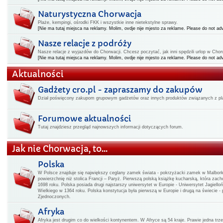
Naturystyczna Chorwacja
Plaże, kempingi, ośrodki FKK i wszystkie inne nietekstylne sprawy.
[Nie ma tutaj miejsca na reklamy. Molim, ovdje nije mjesto za reklame. Please do not adv
Nasze relacje z podróży
Nasze relacje z wyjazdów do Chorwacji. Chcesz poczytać, jak inni spędzili urlop w Chorwa
[Nie ma tutaj miejsca na reklamy. Molim, ovdje nije mjesto za reklame. Please do not adv
Aktualności
Gadżety cro.pl - zapraszamy do zakupów
Dział poświęcony zakupom grupowym gadżetów oraz innych produktów związanych z pla
Forumowe aktualności
Tutaj znajdziesz przegląd najnowszych informacji dotyczących forum.
Jak nie Chorwacja, to...
Polska
W Polsce znajduje się największy ceglany zamek świata - pokrzyżacki zamek w Malbo
powierzchnię niż stolica Francji – Paryż. Pierwszą polską książkę kucharską, która zac
1698 roku. Polska posiada drugi najstarszy uniwersytet w Europie - Uniwersytet Jagiello
Wielkiego w 1364 roku. Polska konstytucja była pierwszą w Europie i drugą na świecie -
Zjednoczonych.
Afryka
Afryka jest drugim co do wielkości kontynentem. W Afryce są 54 kraje. Prawie jedna t