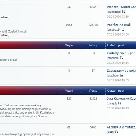
Vrboska - Nudist C
242
6346
(
bluesman
)
06.08.2026 23:16
ertise.]
Podróże na Brač
1953
225748
(
empire13
)
cji? Zaglądnij tutaj!
07.08.2026 08:06
ertise.]
Wątki
Posty
Ostatni post
Gadżety cro.pl - pod.
3
83
(
stachan
)
tformą cro.pl
22.03.2026 19:14
Zapraszamy do polub
5
37
(
stachan
)
06.03.2024 19:05
Wątki
Posty
Ostatni post
Jura Krakowsko-Częs
126
21421
(
dangol
)
rku. Radom ma znacznie większą
07.08.2026 10:13
howała się do dnia dzisiejszego wydano w
ński został założony przez króla Kazimierza
 powstała zaraz po konstytucji Stanów
ALGIERIA & TUNEZJA
61
5765
(
PAP
)
rzecia światowych języków jest używanych w