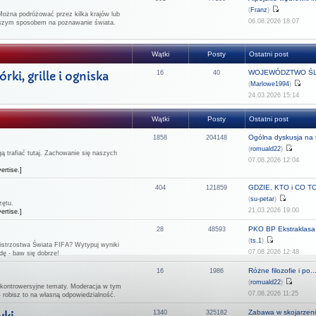
(
Franz
)
Można podróżować przez kilka krajów lub
06.08.2026 18:07
epszym sposobem na poznawanie świata.
Wątki
Posty
Ostatni post
WOJEWÓDZTWO ŚL
ki, grille i ogniska
16
40
(
Marlowe1994
)
24.03.2026 15:14
Wątki
Posty
Ostatni post
Ogólna dyskusja na t
1858
204148
(
romuald22
)
 trafiać tutaj. Zachowanie się naszych
07.08.2026 12:04
ertise.]
GDZIE, KTO i CO TO 
404
121859
(
su-petar
)
zętu.
21.03.2026 19:00
ertise.]
PKO BP Ekstraklasa -
28
48593
(
ts.1
)
strzostwa Świata FIFA? Wytypuj wyniki
07.08.2026 12:48
dę - baw się dobrze!
Różne filozofie i po..
16
1986
(
romuald22
)
 kontrowersyjne tematy. Moderacja w tym
07.08.2026 11:25
- robisz to na własną odpowiedzialność.
Zabawa w skojarzeni
1340
325182