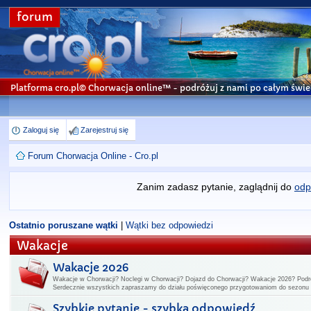
forum
Platforma cro.pl© Chorwacja online™
- podróżuj z nami po całym świe
Zaloguj się
Zarejestruj się
Forum Chorwacja Online - Cro.pl
Zanim zadasz pytanie, zaglądnij do
odp
Ostatnio poruszane wątki
|
Wątki bez odpowiedzi
Wakacje
Wakacje 2026
Wakacje w Chorwacji? Noclegi w Chorwacji? Dojazd do Chorwacji? Wakacje 2026? Podr
Serdecznie wszystkich zapraszamy do działu poświęconego przygotowaniom do sezon
Szybkie pytanie - szybka odpowiedź