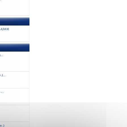
ĄSKIE
...
J...
...
.
a ;)