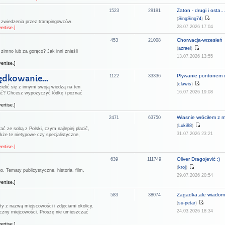
Zaton - drugi i osta..
1523
29191
(
SingSing74
)
o zwiedzenia przez trampingowców.
28.07.2026 17:04
ertise.]
Chorwacja-wrzesień
453
21008
(
azrael
)
zimno lub za gorąco? Jak inni znieśli
13.07.2026 13:55
ertise.]
Pływanie pontonem w
ędkowanie...
1122
33336
(
clawis
)
ielić się z innymi swoją wiedzą na ten
16.07.2026 19:08
ać? Chcesz wypożyczyć łódkę i poznać
ertise.]
Własnie wróciłem z m
2471
63750
(
Luki88
)
ać ze sobą z Polski, czym najlepiej płacić,
31.07.2026 23:21
kże te nietypowe czy specjalistyczne,
ertise.]
Oliver Dragojević :)
639
111749
(
kroj
)
. Tematy publicystyczne, historia, film,
29.07.2026 20:54
ertise.]
Zagadka,ale wiadomo
583
38074
(
su-petar
)
ty z nazwą miejscowości i zdjęciami okolicy.
24.03.2026 18:34
aficzny miejcowości. Proszę nie umieszczać
ertise.]