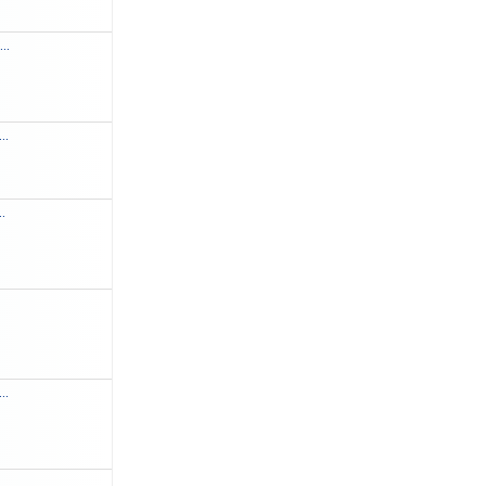
...
..
..
..
.