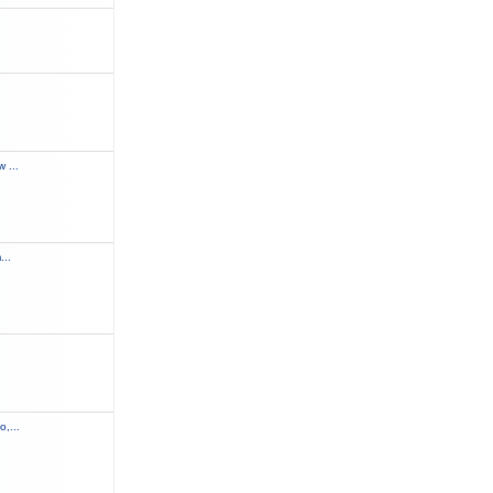
.
 ...
...
,...