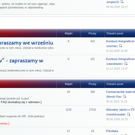
(
empire13
)
 wiemy, że trudno to od razu ogarnąć, więc
04.08.2026 13:17
będzie przeniesiony w odpowiednią
Wątki
Posty
Ostatni post
Konkurs fotograficzn.
apraszamy we wrześniu
6
432
(
stachan
)
znie w tym roku). Udział w konkursie tylko
11.04.2026 14:48
Konkurs fotograficzn.
w" - zapraszamy w
6
101
(
zawodowiec
)
21.12.2025 13:37
rwacji (niekoniecznie w tym roku). Udział w
Wątki
Posty
Ostatni post
Cromaniackie kalend
28
360
(
Morski Pas
)
je pytanie już tu jest.
09.11.2021 11:19
 FAQ skontaktuj się z adminem.]
Aktualne wieści z Ch.
1130
27411
(
marekkowalak
)
liami wyjazdu do HR. Jeśli jedziesz
06.08.2026 10:55
ertise.]
Prevlaka
12
24