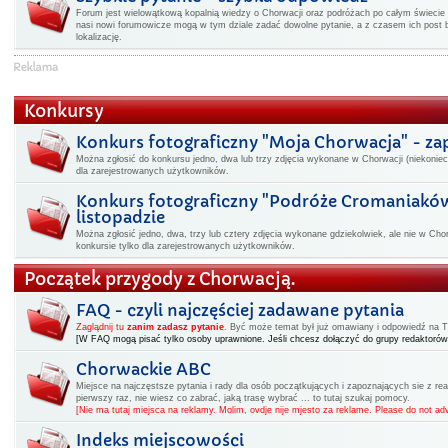
Forum jest wielowątkową kopalnią wiedzy o Chorwacji oraz podróżach po całym świecie -
nasi nowi forumowicze mogą w tym dziale zadać dowolne pytanie, a z czasem ich post 
lokalizację.
Konkursy
Konkurs fotograficzny "Moja Chorwacja" - z
Można zgłosić do konkursu jedno, dwa lub trzy zdjęcia wykonane w Chorwacji (niekoniec
dla zarejestrowanych użytkowników.
Konkurs fotograficzny "Podróże Cromaniakó
listopadzie
Można zgłosić jedno, dwa, trzy lub cztery zdjęcia wykonane gdziekolwiek, ale nie w Cho
konkursie tylko dla zarejestrowanych użytkowników.
Początek przygody z Chorwacją.
FAQ - czyli najczęściej zadawane pytania
Zaglądnij tu
zanim zadasz pytanie
.
Być może temat był już omawiany i odpowiedź na Two
[W FAQ mogą pisać tylko osoby uprawnione. Jeśli chcesz dołączyć do grupy redaktorów
Chorwackie ABC
Miejsce na najczęstsze pytania i rady dla osób początkujących i zapoznających sie z rea
pierwszy raz, nie wiesz co zabrać, jaką trasę wybrać ... to tutaj szukaj pomocy.
[Nie ma tutaj miejsca na reklamy. Molim, ovdje nije mjesto za reklame. Please do not adv
Indeks miejscowości