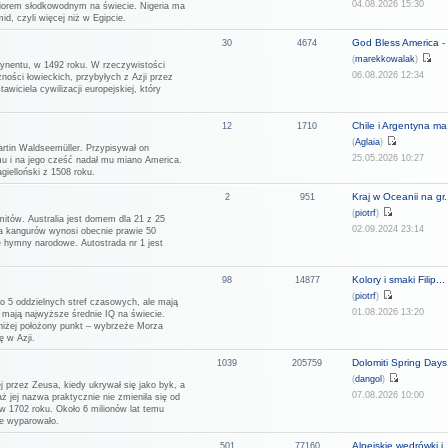
04.08.2026 15:30
eziorem słodkowodnym na świecie. Nigeria ma
d, czyli więcej niż w Egipcie.
God Bless America - 
30
4674
(
marekkowalak
)
tynentu, w 1492 roku. W rzeczywistości
06.08.2026 12:34
ności łowieckich, przybyłych z Azji przez
wiciela cywilizacji europejskiej, który
Chile i Argentyna ma.
12
1710
(
Aglaia
)
rtin Waldseemüller. Przypisywał on
25.05.2026 10:27
u i na jego cześć nadał mu miano America.
ielloński z 1508 roku.
Kraj w Oceanii na gr.
2
951
(
piotrf
)
mitów. Australia jest domem dla 21 z 25
02.09.2024 23:14
ja kangurów wynosi obecnie prawie 50
ne hymny narodowe. Autostrada nr 1 jest
Kolory i smaki Filip...
98
14877
(
piotrf
)
do 5 oddzielnych stref czasowych, ale mają
01.08.2026 13:20
i mają najwyższe średnie IQ na świecie.
jniżej położony punkt – wybrzeże Morza
ę w Azji.
Dolomiti Spring Days.
1039
205759
(
dangol
)
j przez Zeusa, kiedy ukrywał się jako byk, a
07.08.2026 10:00
aż jej nazwa praktycznie nie zmieniła się od
w 1702 roku. Około 6 milionów lat temu
ie wyparowało.
Alpejskie wędrówki i..
501
77160