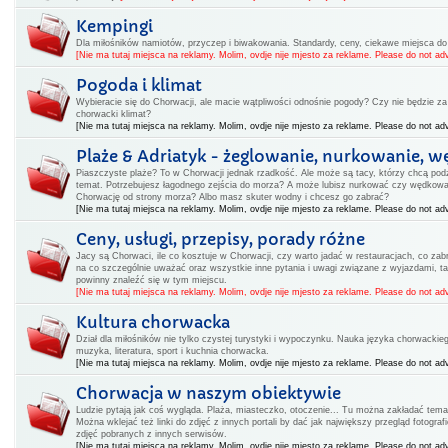
Kempingi
Dla miłośników namiotów, przyczep i biwakowania. Standardy, ceny, ciekawe miejsca d
[Nie ma tutaj miejsca na reklamy. Molim, ovdje nije mjesto za reklame. Please do not adv
Pogoda i klimat
Wybieracie się do Chorwacji, ale macie wątpliwości odnośnie pogody? Czy nie będzie za 
chorwacki klimat?
[Nie ma tutaj miejsca na reklamy. Molim, ovdje nije mjesto za reklame. Please do not adv
Plaże & Adriatyk - żeglowanie, nurkowanie, w
Piaszczyste plaże? To w Chorwacji jednak rzadkość. Ale może są tacy, którzy chcą podz
temat. Potrzebujesz łagodnego zejścia do morza? A może lubisz nurkować czy wędkow
Chorwację od strony morza? Albo masz skuter wodny i chcesz go zabrać?
[Nie ma tutaj miejsca na reklamy. Molim, ovdje nije mjesto za reklame. Please do not adv
Ceny, usługi, przepisy, porady różne
Jacy są Chorwaci, ile co kosztuje w Chorwacji, czy warto jadać w restauracjach, co zabr
na co szczególnie uważać oraz wszystkie inne pytania i uwagi związane z wyjazdami, ta
powinny znaleźć się w tym miejscu.
[Nie ma tutaj miejsca na reklamy. Molim, ovdje nije mjesto za reklame. Please do not adv
Kultura chorwacka
Dział dla miłośników nie tylko czystej turystyki i wypoczynku. Nauka języka chorwackiego
muzyka, literatura, sport i kuchnia chorwacka.
[Nie ma tutaj miejsca na reklamy. Molim, ovdje nije mjesto za reklame. Please do not adv
Chorwacja w naszym obiektywie
Ludzie pytają jak coś wygląda. Plaża, miasteczko, otoczenie... Tu można zakładać tema
Można wklejać też linki do zdjęć z innych portali by dać jak największy przegląd fotogr
zdjęć pobranych z innych serwisów.
[Nie ma tutaj miejsca na reklamy. Molim, ovdje nije mjesto za reklame. Please do not adv