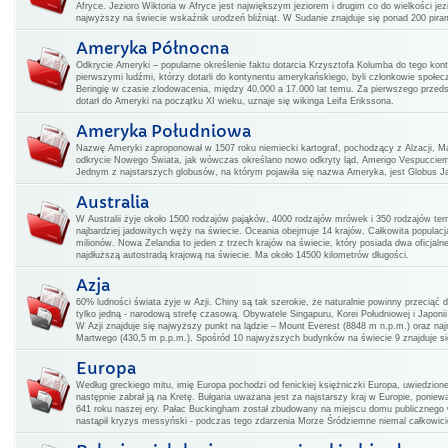
Afryce. Jezioro Wiktoria w Afryce jest największym jeziorem i drugim co do wielkości j
najwyższy na świecie wskaźnik urodzeń bliźniąt. W Sudanie znajduje się ponad 200 pirami
Ameryka Północna
Odkrycie Ameryki – popularne określenie faktu dotarcia Krzysztofa Kolumba do tego kon
pierwszymi ludźmi, którzy dotarli do kontynentu amerykańskiego, byli członkowie społecz
Beringię w czasie zlodowacenia, między 40.000 a 17.000 lat temu. Za pierwszego przedsta
dotarł do Ameryki na początku XI wieku, uznaje się wikinga Leifa Erikssona.
Ameryka Południowa
Nazwę Ameryki zaproponował w 1507 roku niemiecki kartograf, pochodzący z Alzacji, Ma
odkrycie Nowego Świata, jak wówczas określano nowo odkryty ląd, Amerigo Vespucciem
Jednym z najstarszych globusów, na którym pojawiła się nazwa Ameryka, jest Globus Jag
Australia
W Australii żyje około 1500 rodzajów pająków, 4000 rodzajów mrówek i 350 rodzajów ter
najbardziej jadowitych węży na świecie. Oceania obejmuje 14 krajów. Całkowita populac
milionów. Nowa Zelandia to jeden z trzech krajów na świecie, który posiada dwa oficjal
najdłuższą autostradą krajową na świecie. Ma około 14500 kilometrów długości.
Azja
60% ludności świata żyje w Azji. Chiny są tak szerokie, że naturalnie powinny przeciąć 
tylko jedną - narodową strefę czasową. Obywatele Singapuru, Korei Południowej i Japoni
W Azji znajduje się najwyższy punkt na lądzie – Mount Everest (8848 m n.p.m.) oraz na
Martwego (430,5 m p.p.m.). Spośród 10 najwyższych budynków na świecie 9 znajduje si
Europa
Według greckiego mitu, imię Europa pochodzi od fenickiej księżniczki Europa, uwiedzione
następnie zabrał ją na Kretę. Bułgaria uważana jest za najstarszy kraj w Europie, poniew
641 roku naszej ery. Pałac Buckingham został zbudowany na miejscu domu publicznego 
nastąpił kryzys messyński - podczas tego zdarzenia Morze Śródziemne niemal całkowic