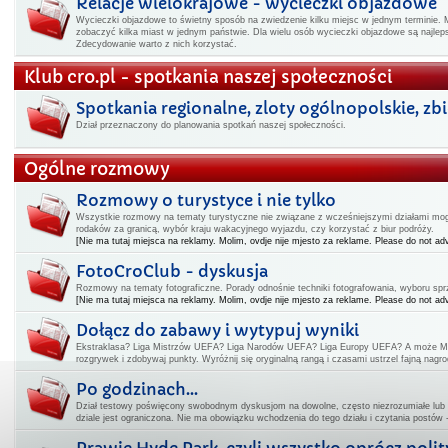
Relacje wielokrajowe - wycieczki objazdowe
Wycieczki objazdowe to świetny sposób na zwiedzenie kilku miejsc w jednym terminie. 
zobaczyć kilka miast w jednym państwie. Dla wielu osób wycieczki objazdowe są najl
Zdecydowanie warto z nich korzystać.
Klub cro.pl - spotkania naszej społeczności
Spotkania regionalne, zloty ogólnopolskie, zbiór
Dział przeznaczony do planowania spotkań naszej społeczności.
Ogólne rozmowy
Rozmowy o turystyce i nie tylko
Wszystkie rozmowy na tematy turystyczne nie związane z wcześniejszymi działami mogą
rodaków za granicą, wybór kraju wakacyjnego wyjazdu, czy korzystać z biur podróży.
[Nie ma tutaj miejsca na reklamy. Molim, ovdje nije mjesto za reklame. Please do not adv
FotoCroClub - dyskusja
Rozmowy na tematy fotograficzne. Porady odnośnie techniki fotografowania, wyboru spr
[Nie ma tutaj miejsca na reklamy. Molim, ovdje nije mjesto za reklame. Please do not adv
Dołącz do zabawy i wytypuj wyniki
Ekstraklasa? Liga Mistrzów UEFA? Liga Narodów UEFA? Liga Europy UEFA? A może Mi
rozgrywek i zdobywaj punkty. Wyróżnij się oryginalną rangą i czasami ustrzel fajną nagro
Po godzinach...
Dział testowy poświęcony swobodnym dyskusjom na dowolne, często niezrozumiałe lub
dziale jest ograniczona. Nie ma obowiązku wchodzenia do tego działu i czytania postów 