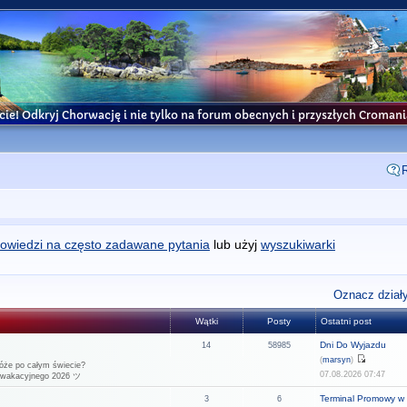
cie! Odkryj Chorwację i nie tylko na forum obecnych i przyszłych Croma
owiedzi na często zadawane pytania
lub użyj
wyszukiwarki
Oznacz działy
Wątki
Posty
Ostatni post
Dni Do Wyjazdu
14
58985
(
marsyn
)
óże po całym świecie?
07.08.2026 07:47
u wakacyjnego 2026 ツ
Terminal Promowy w 
3
6