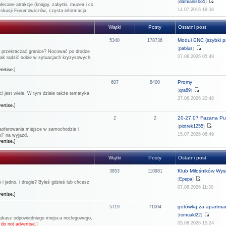
(
damianisko5
)
lecane atrakcje (knajpy, zabytki, muzea i co
14.07.2016 18:38
dyskusji Forumowiczów, czysta informacja.
Wątki
Posty
Ostatni post
Moduł ENC (szybki pr
5340
178736
(
pablus
)
ie przekraczać granice? Nocować po drodze
07.08.2026 05:49
 jak radzić sobie w sytuacjach kryzysowych.
ertise.]
Promy
607
8400
(
qra69
)
 jest wiele. W tym dziale także tematyka
27.06.2026 20:48
ertise.]
20-27.07 Fazana Pul
2
2
(
piotrek1255
)
 zaoferowania miejsce w samochodzie i
15.07.2026 06:49
i" na wyjazd.
ertise.]
Wątki
Posty
Ostatni post
Klub Miłośników Wysp
3853
110981
(
Epepa
)
 jedno, i drugie? Byłeś gdzieś lub chcesz
07.08.2026 11:30
ertise.]
gotówką za apartma
5719
71004
(
romuald22
)
szukasz odpowiedniego miejsca noclegowego,
05.08.2026 15:24
do not advertise.]