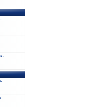
...
a...
...
n