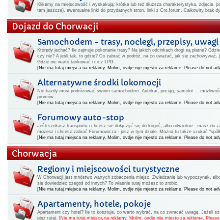
Klikamy na miejscowość i wyskakują: krótka lub też dłuższa charakterystyka, zdjęcia, po
tam jeszcze), ewentualne linki do przydatnych stron, linki z Cro.forum. Całkowity brak 
Dojazd do Chorwacji
Samochodem - trasy, noclegi, przepisy, uwagi
Którędy jechać? Ile zajmuje pokonanie trasy? Na jakich odcinkach drogi są płatne? Gdz
czy nie? A jeśli tak, to gdzie? Co zabrać w podróż, na co uważać, jak się zachowywać,
Gdzie nie warto tankować i co z LPG.
[Nie ma tutaj miejsca na reklamy. Molim, ovdje nije mjesto za reklame. Please do not adv
Alternatywne środki lokomocji
Nie każdy musi podróżować swoim samochodem. Autokar, pociąg, samolot ... możliwości
promów.
[Nie ma tutaj miejsca na reklamy. Molim, ovdje nije mjesto za reklame. Please do not adv
Forumowy auto-stop
Jeśli szukasz transportu i chcesz sie dołączyć się do kogoś, albo odwrotnie - masz do
możesz i chcesz zabrać Forumowicza - pisz w tym dziale. Można tu także szukać "spółk
[Nie ma tutaj miejsca na reklamy. Molim, ovdje nije mjesto za reklame. Please do not adv
Chorwacja
Regiony i miejscowości turystyczne
W Chorwacji jest mnóstwo wartych zobaczenia miejsc. Zwiedzanie lub wypoczynek, albo i
się dowiedzieć czegoś od innych? To właśnie tutaj możesz to zrobić.
[Nie ma tutaj miejsca na reklamy. Molim, ovdje nije mjesto za reklame. Please do not adv
Apartamenty, hotele, pokoje
Apartament czy hotel? Ile to kosztuje, co warto wybrać, na co zwracać uwagę. Jeżeli 
pisz tutaj.
[Nie ma tutaj miejsca na reklamy. Molim, ovdje nije mjesto za reklame. Please 