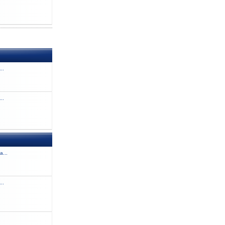
..
..
a...
..