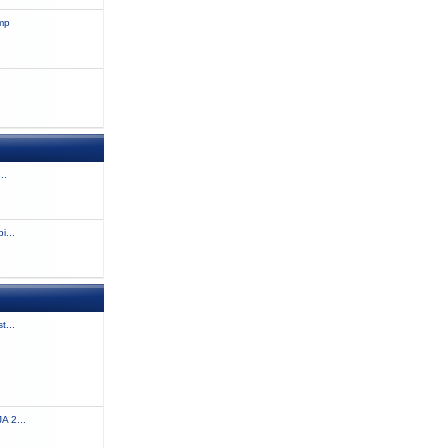
amp
..
i...
t...
 2...