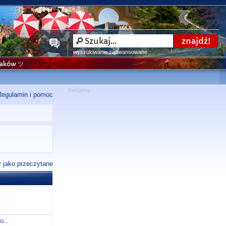
wyszukiwanie zaawansowane
niaków ツ
Regulamin i pomoc
 jako przeczytane
G...