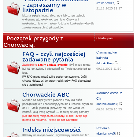
(
zawodowiec
)
- zapraszamy w
21.12.2025 13:37
listopadzie
Można zgłosić jedno, dwa, trzy lub cztery zdjęcia
wykonane gdziekolwiek, ale nie w Chorwacji
(niekoniecznie w tym roku). Udział w konkursie tylko dla
zarejestrowanych użytkowników.
Początek przygody z
Ostatni post
Chorwacją.
Cromaniackie
FAQ - czyli najczęściej
kalenda...
zadawane pytania
(
Morski Pas
)
Zaglądnij tu
zanim zadasz pytanie
.
Być może temat
09.11.2021 11:19
był już omawiany i odpowiedź na Twoje pytanie już tu
jest.
[W FAQ mogą pisać tylko osoby uprawnione. Jeśli
chcesz dołączyć do grupy redaktorów FAQ skontaktuj
się z adminem.]
Aktualne wieści z
Chorwackie ABC
Ch...
Miejsce na najczęstsze pytania i rady dla osób
(
marekkowalak
)
początkujących i zapoznających sie z realiami wyjazdu
do HR. Jeśli jedziesz pierwszy raz, nie wiesz co
06.08.2026 10:55
zabrać, jaką trasę wybrać ... to tutaj szukaj pomocy.
[Nie ma tutaj miejsca na reklamy. Molim, ovdje nije
mjesto za reklame. Please do not advertise.]
Prevlaka
Indeks miejscowości
(
damianisko5
)
Klikamy na miejscowość i wyskakują: krótka lub też