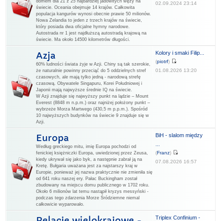
domem dla 21 z 25 najbardziej jadowitych węży na
02.09.2024 23:14
świecie. Oceania obejmuje 14 krajów. Całkowita
populacja kangurów wynosi obecnie prawie 50 milionów.
Nowa Zelandia to jeden z trzech krajów na świecie,
który posiada dwa oficjalne hymny narodowe.
Autostrada nr 1 jest najdłuższą autostradą krajową na
świecie. Ma około 14500 kilometrów długości.
Kolory i smaki Filip...
Azja
(
piotrf
)
60% ludności świata żyje w Azji. Chiny są tak szerokie,
01.08.2026 13:20
że naturalnie powinny przeciąć do 5 oddzielnych stref
czasowych, ale mają tylko jedną - narodową strefę
czasową. Obywatele Singapuru, Korei Południowej i
Japonii mają najwyższe średnie IQ na świecie.
W Azji znajduje się najwyższy punkt na lądzie – Mount
Everest (8848 m n.p.m.) oraz najniżej położony punkt –
wybrzeże Morza Martwego (430,5 m p.p.m.). Spośród
10 najwyższych budynków na świecie 9 znajduje się w
Azji.
BiH - slalom między
Europa
...
Według greckiego mitu, imię Europa pochodzi od
(
Franz
)
fenickiej księżniczki Europa, uwiedzionej przez Zeusa,
kiedy ukrywał się jako byk, a następnie zabrał ją na
07.08.2026 16:57
Kretę. Bułgaria uważana jest za najstarszy kraj w
Europie, ponieważ jej nazwa praktycznie nie zmieniła się
od 641 roku naszej ery. Pałac Buckingham został
zbudowany na miejscu domu publicznego w 1702 roku.
Około 6 milionów lat temu nastąpił kryzys messyński -
podczas tego zdarzenia Morze Śródziemne niemal
całkowicie wyparowało.
Triplex Confinium -
Relacje wielokrajowe -