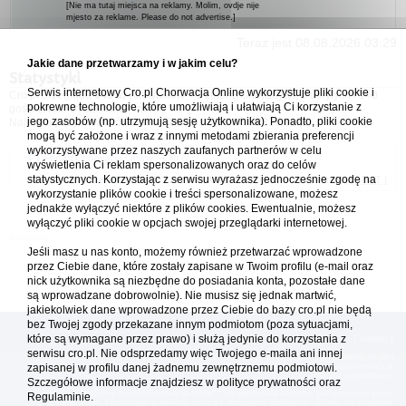
[Nie ma tutaj miejsca na reklamy. Molim, ovdje nije
mjesto za reklame. Please do not advertise.]
Teraz jest 08.08.2026 03:29
Jakie dane przetwarzamy i w jakim celu?
Statystyki
Serwis internetowy Cro.pl Chorwacja Online wykorzystuje pliki cookie i
Cro.pl przegląda
143
użytkowników :: 3 zidentyfikowanych, 0 ukrytych i 140
pokrewne technologie, które umożliwiają i ułatwiają Ci korzystanie z
gości (dane z ostatnich 3 minut)
jego zasobów (np. utrzymują sesję użytkownika). Ponadto, pliki cookie
Najwięcej użytkowników online (
5542
) było 21.04.2026 01:12
mogą być założone i wraz z innymi metodami zbierania preferencji
wykorzystywane przez naszych zaufanych partnerów w celu
Forum Chorwacja Online - Cro.pl
wyświetlenia Ci reklam spersonalizowanych oraz do celów
statystycznych. Korzystając z serwisu wyrażasz jednocześnie zgodę na
Usuń ciasteczka
• Strefa czasowa: UTC + 1 (Polska - czas zimowy) [
DST
]
wykorzystanie plików cookie i treści spersonalizowane, możesz
jednakże wyłączyć niektóre z plików cookies. Ewentualnie, możesz
wyłączyć pliki cookie w opcjach swojej przeglądarki internetowej.
Jeśli masz u nas konto, możemy również przetwarzać wprowadzone
przez Ciebie dane, które zostały zapisane w Twoim profilu (e-mail oraz
nick użytkownika są niezbędne do posiadania konta, pozostałe dane
są wprowadzane dobrowolnie). Nie musisz się jednak martwić,
jakiekolwiek dane wprowadzone przez Ciebie do bazy cro.pl nie będą
bez Twojej zgody przekazane innym podmiotom (poza sytuacjami,
które są wymagane przez prawo) i służą jedynie do korzystania z
[
reklama
] [
kontakt
]
serwisu cro.pl. Nie odsprzedamy więc Twojego e-maila ani innej
Platforma cro.pl© Chorwacja online™ wykorzystuje cookies do prawidłowego działania, te pliki
gromadzą na Twoim komputerze dane ułatwiające korzystanie z serwisu; więcej informacji w
zapisanej w profilu danej żadnemu zewnętrznemu podmiotowi.
polityce prywatności
.
Szczegółowe informacje znajdziesz w
polityce prywatności
oraz
Redakcja platformy cro.pl© Chorwacja online™ nie odpowiada za treści zamieszczone przez
Regulaminie.
użytkowników. Korzystanie z serwisu oznacza akceptację regulaminu. Serwis ma charakter