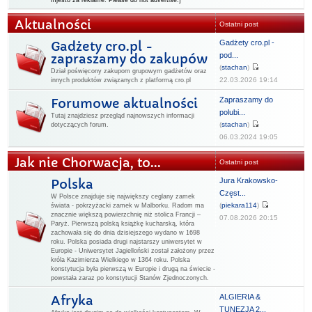
mjesto za reklame. Please do not advertise.]
Aktualności
Ostatni post
Gadżety cro.pl -
Gadżety cro.pl -
pod...
zapraszamy do zakupów
(
stachan
)
Dział poświęcony zakupom grupowym gadżetów oraz
22.03.2026 19:14
innych produktów związanych z platformą cro.pl
Zapraszamy do
Forumowe aktualności
polubi...
Tutaj znajdziesz przegląd najnowszych informacji
(
stachan
)
dotyczących forum.
06.03.2024 19:05
Jak nie Chorwacja, to...
Ostatni post
Jura Krakowsko-
Polska
Częst...
W Polsce znajduje się największy ceglany zamek
(
piekara114
)
świata - pokrzyżacki zamek w Malborku. Radom ma
znacznie większą powierzchnię niż stolica Francji –
07.08.2026 20:15
Paryż. Pierwszą polską książkę kucharską, która
zachowała się do dnia dzisiejszego wydano w 1698
roku. Polska posiada drugi najstarszy uniwersytet w
Europie - Uniwersytet Jagielloński został założony przez
króla Kazimierza Wielkiego w 1364 roku. Polska
konstytucja była pierwszą w Europie i drugą na świecie -
powstała zaraz po konstytucji Stanów Zjednoczonych.
ALGIERIA &
Afryka
TUNEZJA 2...