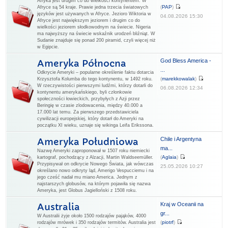
Afryka jest drugim co do wielkości kontynentem. W
(
PAP
)
Afryce są 54 kraje. Prawie jedna trzecia światowych
języków jest używanych w Afryce. Jezioro Wiktoria w
04.08.2026 15:30
Afryce jest największym jeziorem i drugim co do
wielkości jeziorem słodkowodnym na świecie. Nigeria
ma najwyższy na świecie wskaźnik urodzeń bliźniąt. W
Sudanie znajduje się ponad 200 piramid, czyli więcej niż
w Egipcie.
God Bless America -
Ameryka Północna
...
Odkrycie Ameryki – popularne określenie faktu dotarcia
(
marekkowalak
)
Krzysztofa Kolumba do tego kontynentu, w 1492 roku.
W rzeczywistości pierwszymi ludźmi, którzy dotarli do
06.08.2026 12:34
kontynentu amerykańskiego, byli członkowie
społeczności łowieckich, przybyłych z Azji przez
Beringię w czasie zlodowacenia, między 40.000 a
17.000 lat temu. Za pierwszego przedstawiciela
cywilizacji europejskiej, który dotarł do Ameryki na
początku XI wieku, uznaje się wikinga Leifa Erikssona.
Chile i Argentyna
Ameryka Południowa
ma...
Nazwę Ameryki zaproponował w 1507 roku niemiecki
(
Aglaia
)
kartograf, pochodzący z Alzacji, Martin Waldseemüller.
Przypisywał on odkrycie Nowego Świata, jak wówczas
25.05.2026 10:27
określano nowo odkryty ląd, Amerigo Vespucciemu i na
jego cześć nadał mu miano America. Jednym z
najstarszych globusów, na którym pojawiła się nazwa
Ameryka, jest Globus Jagielloński z 1508 roku.
Kraj w Oceanii na
Australia
gr...
W Australii żyje około 1500 rodzajów pająków, 4000
(
piotrf
)
rodzajów mrówek i 350 rodzajów termitów. Australia jest