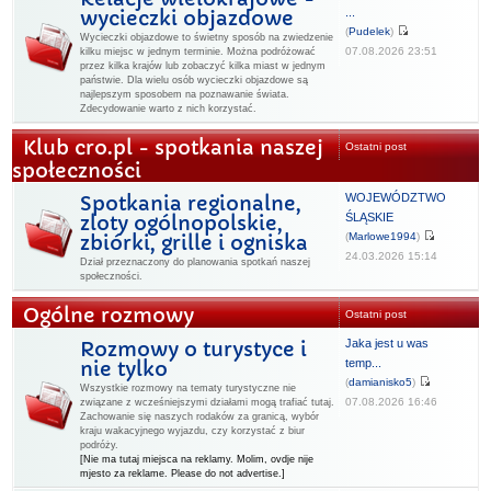
...
wycieczki objazdowe
(
Pudelek
)
Wycieczki objazdowe to świetny sposób na zwiedzenie
07.08.2026 23:51
kilku miejsc w jednym terminie. Można podróżować
przez kilka krajów lub zobaczyć kilka miast w jednym
państwie. Dla wielu osób wycieczki objazdowe są
najlepszym sposobem na poznawanie świata.
Zdecydowanie warto z nich korzystać.
Klub cro.pl - spotkania naszej
Ostatni post
społeczności
WOJEWÓDZTWO
Spotkania regionalne,
ŚLĄSKIE
zloty ogólnopolskie,
(
Marlowe1994
)
zbiórki, grille i ogniska
24.03.2026 15:14
Dział przeznaczony do planowania spotkań naszej
społeczności.
Ogólne rozmowy
Ostatni post
Jaka jest u was
Rozmowy o turystyce i
temp...
nie tylko
(
damianisko5
)
Wszystkie rozmowy na tematy turystyczne nie
07.08.2026 16:46
związane z wcześniejszymi działami mogą trafiać tutaj.
Zachowanie się naszych rodaków za granicą, wybór
kraju wakacyjnego wyjazdu, czy korzystać z biur
podróży.
[Nie ma tutaj miejsca na reklamy. Molim, ovdje nije
mjesto za reklame. Please do not advertise.]