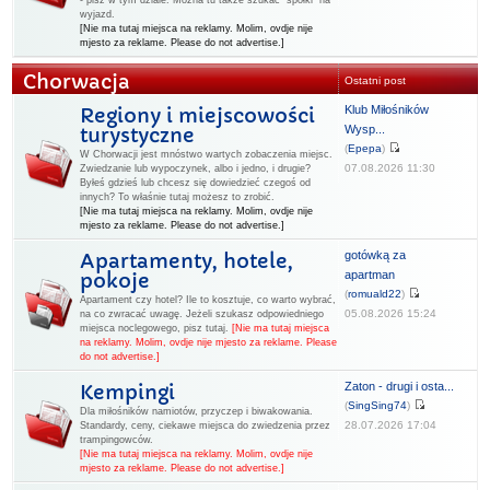
- pisz w tym dziale. Można tu także szukać "spółki" na
wyjazd.
[Nie ma tutaj miejsca na reklamy. Molim, ovdje nije
mjesto za reklame. Please do not advertise.]
Chorwacja
Ostatni post
Klub Miłośników
Regiony i miejscowości
Wysp...
turystyczne
(
Epepa
)
W Chorwacji jest mnóstwo wartych zobaczenia miejsc.
07.08.2026 11:30
Zwiedzanie lub wypoczynek, albo i jedno, i drugie?
Byłeś gdzieś lub chcesz się dowiedzieć czegoś od
innych? To właśnie tutaj możesz to zrobić.
[Nie ma tutaj miejsca na reklamy. Molim, ovdje nije
mjesto za reklame. Please do not advertise.]
gotówką za
Apartamenty, hotele,
apartman
pokoje
(
romuald22
)
Apartament czy hotel? Ile to kosztuje, co warto wybrać,
05.08.2026 15:24
na co zwracać uwagę. Jeżeli szukasz odpowiedniego
miejsca noclegowego, pisz tutaj.
[Nie ma tutaj miejsca
na reklamy. Molim, ovdje nije mjesto za reklame. Please
do not advertise.]
Zaton - drugi i osta...
Kempingi
(
SingSing74
)
Dla miłośników namiotów, przyczep i biwakowania.
28.07.2026 17:04
Standardy, ceny, ciekawe miejsca do zwiedzenia przez
trampingowców.
[Nie ma tutaj miejsca na reklamy. Molim, ovdje nije
mjesto za reklame. Please do not advertise.]