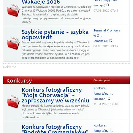
Dni Do Wyjazdu
Wakacje 2026
(
marsyn
)
Wakacje w Chorwacji? Noclegi w Chorwacji? Dojazd do
07.08.2026 07:47
Chorwacji? Wakacje 2026? Podróże po całym świecie?
Serdecznie wszystkich zapraszamy do działu
poświęconego przygotowaniom do sezonu wakacyjnego
2026 ツ
Terminal Promowy
Szybkie pytanie - szybka
w G...
odpowiedź
(
empire13
)
Forum jest wielowątkową kopalnią wiedzy o Chorwacji
04.08.2026 13:17
oraz podróżach po całym świecie - wiemy, że trudno to
od razu ogarnąć, więc nasi nowi forumowicze mogą w
tym dziale zadać dowolne pytanie, a z czasem ich post
będzie przeniesiony w odpowiednią lokalizację.
Konkursy
Ostatni post
Konkurs
Konkurs fotograficzny
fotograficzn...
"Moja Chorwacja" -
(
stachan
)
zapraszamy we wrześniu
11.04.2026 14:48
Można zgłosić do konkursu jedno, dwa lub trzy zdjęcia
wykonane w Chorwacji (niekoniecznie w tym roku).
Udział w konkursie tylko dla zarejestrowanych
użytkowników.
Konkurs
Konkurs fotograficzny
fotograficzn...
"Podróże Cromaniaków"