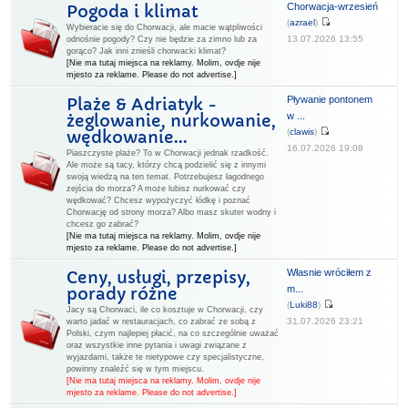
Chorwacja-wrzesień
Pogoda i klimat
(
azrael
)
Wybieracie się do Chorwacji, ale macie wątpliwości
13.07.2026 13:55
odnośnie pogody? Czy nie będzie za zimno lub za
gorąco? Jak inni znieśli chorwacki klimat?
[Nie ma tutaj miejsca na reklamy. Molim, ovdje nije
mjesto za reklame. Please do not advertise.]
Pływanie pontonem
Plaże & Adriatyk -
w ...
żeglowanie, nurkowanie,
(
clawis
)
wędkowanie...
16.07.2026 19:08
Piaszczyste plaże? To w Chorwacji jednak rzadkość.
Ale może są tacy, którzy chcą podzielić się z innymi
swoją wiedzą na ten temat. Potrzebujesz łagodnego
zejścia do morza? A może lubisz nurkować czy
wędkować? Chcesz wypożyczyć łódkę i poznać
Chorwację od strony morza? Albo masz skuter wodny i
chcesz go zabrać?
[Nie ma tutaj miejsca na reklamy. Molim, ovdje nije
mjesto za reklame. Please do not advertise.]
Własnie wróciłem z
Ceny, usługi, przepisy,
m...
porady różne
(
Luki88
)
Jacy są Chorwaci, ile co kosztuje w Chorwacji, czy
31.07.2026 23:21
warto jadać w restauracjach, co zabrać ze sobą z
Polski, czym najlepiej płacić, na co szczególnie uważać
oraz wszystkie inne pytania i uwagi związane z
wyjazdami, także te nietypowe czy specjalistyczne,
powinny znaleźć się w tym miejscu.
[Nie ma tutaj miejsca na reklamy. Molim, ovdje nije
mjesto za reklame. Please do not advertise.]