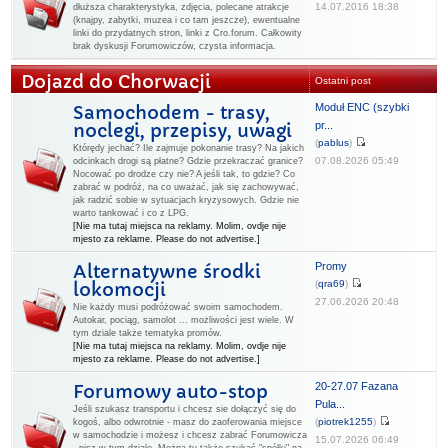
14.07.2016 18:38
dłuższa charakterystyka, zdjęcia, polecane atrakcje
(knajpy, zabytki, muzea i co tam jeszcze), ewentualne
linki do przydatnych stron, linki z Cro.forum. Całkowity
brak dyskusji Forumowiczów, czysta informacja.
Dojazd do Chorwacji
Ostatni post
Moduł ENC (szybki
Samochodem - trasy,
pr...
noclegi, przepisy, uwagi
(
pablus
)
Którędy jechać? Ile zajmuje pokonanie trasy? Na jakich
07.08.2026 05:49
odcinkach drogi są płatne? Gdzie przekraczać granice?
Nocować po drodze czy nie? A jeśli tak, to gdzie? Co
zabrać w podróż, na co uważać, jak się zachowywać,
jak radzić sobie w sytuacjach kryzysowych. Gdzie nie
warto tankować i co z LPG.
[Nie ma tutaj miejsca na reklamy. Molim, ovdje nije
mjesto za reklame. Please do not advertise.]
Promy
Alternatywne środki
(
qra69
)
lokomocji
27.06.2026 20:48
Nie każdy musi podróżować swoim samochodem.
Autokar, pociąg, samolot ... możliwości jest wiele. W
tym dziale także tematyka promów.
[Nie ma tutaj miejsca na reklamy. Molim, ovdje nije
mjesto za reklame. Please do not advertise.]
20-27.07 Fazana
Forumowy auto-stop
Pula...
Jeśli szukasz transportu i chcesz sie dołączyć się do
(
piotrek1255
)
kogoś, albo odwrotnie - masz do zaoferowania miejsce
w samochodzie i możesz i chcesz zabrać Forumowicza
15.07.2026 06:49