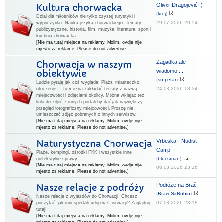
Oliver Dragojević :)
Kultura chorwacka
(
kroj
)
Dział dla miłośników nie tylko czystej turystyki i
29.07.2026 20:54
wypoczynku. Nauka języka chorwackiego. Tematy
publicystyczne, historia, film, muzyka, literatura, sport i
kuchnia chorwacka.
[Nie ma tutaj miejsca na reklamy. Molim, ovdje nije
mjesto za reklame. Please do not advertise.]
Zagadka,ale
Chorwacja w naszym
wiadomo,...
obiektywie
(
su-petar
)
Ludzie pytają jak coś wygląda. Plaża, miasteczko,
24.03.2026 18:34
otoczenie... Tu można zakładać tematy z nazwą
miejscowości i zdjęciami okolicy. Można wklejać też
linki do zdjęć z innych portali by dać jak największy
przegląd fotograficzny miejcowości. Proszę nie
umieszczać zdjęć pobranych z innych serwisów.
[Nie ma tutaj miejsca na reklamy. Molim, ovdje nije
mjesto za reklame. Please do not advertise.]
Vrboska - Nudist
Naturystyczna Chorwacja
Camp
Plaże, kempingi, ośrodki FKK i wszystkie inne
(
bluesman
)
nietekstylne sprawy.
[Nie ma tutaj miejsca na reklamy. Molim, ovdje nije
06.08.2026 23:16
mjesto za reklame. Please do not advertise.]
Podróże na Brač
Nasze relacje z podróży
(
BraveSirRobin
)
Nasze relacje z wyjazdów do Chorwacji. Chcesz
07.08.2026 23:18
poczytać, jak inni spędzili urlop w Chorwacji? Zaglądnij
tutaj!
[Nie ma tutaj miejsca na reklamy. Molim, ovdje nije