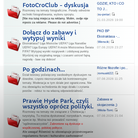
GDZIE, KTO i CO
FotoCroClub - dyskusja
TO J...
Rozmowy na tematy fotograficzne. Porady odnośnie
(
su-petar
)
techniki fotografowania, wyboru sprzętu.
[Nie ma tutaj miejsca na reklamy. Molim, ovdje nije
21.03.2026 19:00
mjesto za reklame. Please do not advertise.]
PKO BP
Dołącz do zabawy i
Ekstraklasa -...
wytypuj wyniki
(
Werscik
)
Ekstraklasa? Liga Mistrzów UEFA? Liga Narodów
07.08.2026 23:27
UEFA? Liga Europy UEFA? A może Mistrzostwa Świata
FIFA? Wytypuj wyniki rozgrywek i zdobywaj punkty.
Wyróżnij się oryginalną rangą i czasami ustrzel fajną
nagrodę - baw się dobrze!
Różne filozofie i po...
Po godzinach...
(
romuald22
)
Dział testowy poświęcony swobodnym dyskusjom na
07.08.2026 11:25
dowolne, często niezrozumiałe lub kontrowersyjne
tematy. Moderacja w tym dziale jest ograniczona. Nie
ma obowiązku wchodzenia do tego działu i czytania
postów - robisz to na własną odpowiedzialność.
Zabawa w
Prawie Hyde Park, czyli
skojarzenia ;)
wszystko oprócz polityki.
(
Wiola-Tom
)
Rozmowy na tematy nie związane z Chorwacją i
07.08.2026 21:04
turystyką. Tu można dyskutować rozrywkach, muzyce,
sporcie itp. Można też prowadzić rozmowy
"ogólnotowarzyskie".
Zabronione są dyskusje o
współczesnej, polskiej polityce.
Ale uwaga! Również tu obowiązuje przestrzeganie
regulaminu forum i kulturalne zachowanie!