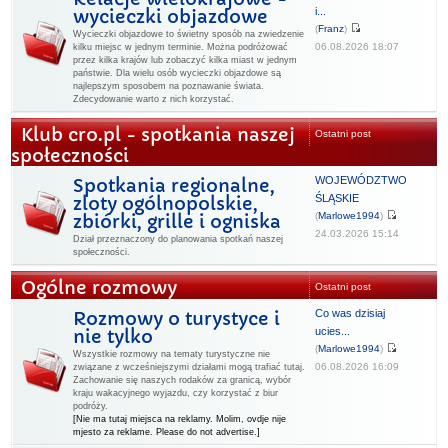
i...
wycieczki objazdowe
(
Franz
)
Wycieczki objazdowe to świetny sposób na zwiedzenie
06.08.2026 18:07
kilku miejsc w jednym terminie. Można podróżować
przez kilka krajów lub zobaczyć kilka miast w jednym
państwie. Dla wielu osób wycieczki objazdowe są
najlepszym sposobem na poznawanie świata.
Zdecydowanie warto z nich korzystać.
Klub cro.pl - spotkania naszej
Ostatni post
społeczności
WOJEWÓDZTWO
Spotkania regionalne,
ŚLĄSKIE
zloty ogólnopolskie,
(
Marlowe1994
)
zbiórki, grille i ogniska
24.03.2026 15:14
Dział przeznaczony do planowania spotkań naszej
społeczności.
Ogólne rozmowy
Ostatni post
Co was dzisiaj
Rozmowy o turystyce i
ucies...
nie tylko
(
Marlowe1994
)
Wszystkie rozmowy na tematy turystyczne nie
06.08.2026 16:09
związane z wcześniejszymi działami mogą trafiać tutaj.
Zachowanie się naszych rodaków za granicą, wybór
kraju wakacyjnego wyjazdu, czy korzystać z biur
podróży.
[Nie ma tutaj miejsca na reklamy. Molim, ovdje nije
mjesto za reklame. Please do not advertise.]