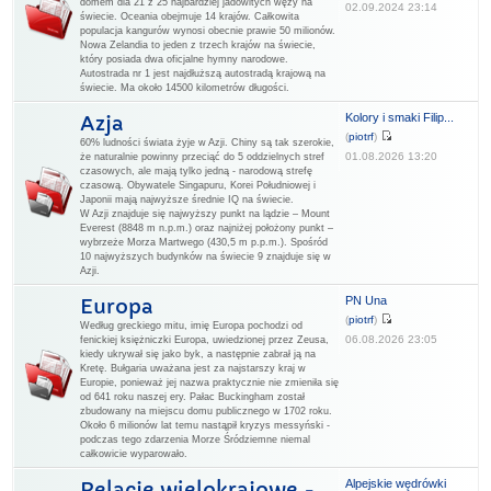
domem dla 21 z 25 najbardziej jadowitych węży na
02.09.2024 23:14
świecie. Oceania obejmuje 14 krajów. Całkowita
populacja kangurów wynosi obecnie prawie 50 milionów.
Nowa Zelandia to jeden z trzech krajów na świecie,
który posiada dwa oficjalne hymny narodowe.
Autostrada nr 1 jest najdłuższą autostradą krajową na
świecie. Ma około 14500 kilometrów długości.
Kolory i smaki Filip...
Azja
(
piotrf
)
60% ludności świata żyje w Azji. Chiny są tak szerokie,
01.08.2026 13:20
że naturalnie powinny przeciąć do 5 oddzielnych stref
czasowych, ale mają tylko jedną - narodową strefę
czasową. Obywatele Singapuru, Korei Południowej i
Japonii mają najwyższe średnie IQ na świecie.
W Azji znajduje się najwyższy punkt na lądzie – Mount
Everest (8848 m n.p.m.) oraz najniżej położony punkt –
wybrzeże Morza Martwego (430,5 m p.p.m.). Spośród
10 najwyższych budynków na świecie 9 znajduje się w
Azji.
PN Una
Europa
(
piotrf
)
Według greckiego mitu, imię Europa pochodzi od
06.08.2026 23:05
fenickiej księżniczki Europa, uwiedzionej przez Zeusa,
kiedy ukrywał się jako byk, a następnie zabrał ją na
Kretę. Bułgaria uważana jest za najstarszy kraj w
Europie, ponieważ jej nazwa praktycznie nie zmieniła się
od 641 roku naszej ery. Pałac Buckingham został
zbudowany na miejscu domu publicznego w 1702 roku.
Około 6 milionów lat temu nastąpił kryzys messyński -
podczas tego zdarzenia Morze Śródziemne niemal
całkowicie wyparowało.
Alpejskie wędrówki
Relacje wielokrajowe -