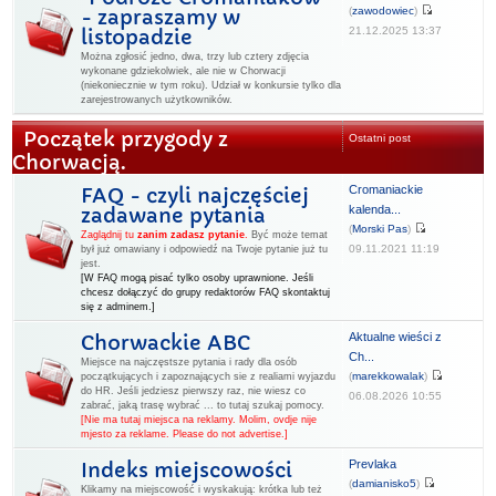
(
zawodowiec
)
- zapraszamy w
21.12.2025 13:37
listopadzie
Można zgłosić jedno, dwa, trzy lub cztery zdjęcia
wykonane gdziekolwiek, ale nie w Chorwacji
(niekoniecznie w tym roku). Udział w konkursie tylko dla
zarejestrowanych użytkowników.
Początek przygody z
Ostatni post
Chorwacją.
Cromaniackie
FAQ - czyli najczęściej
kalenda...
zadawane pytania
(
Morski Pas
)
Zaglądnij tu
zanim zadasz pytanie
.
Być może temat
09.11.2021 11:19
był już omawiany i odpowiedź na Twoje pytanie już tu
jest.
[W FAQ mogą pisać tylko osoby uprawnione. Jeśli
chcesz dołączyć do grupy redaktorów FAQ skontaktuj
się z adminem.]
Aktualne wieści z
Chorwackie ABC
Ch...
Miejsce na najczęstsze pytania i rady dla osób
(
marekkowalak
)
początkujących i zapoznających sie z realiami wyjazdu
do HR. Jeśli jedziesz pierwszy raz, nie wiesz co
06.08.2026 10:55
zabrać, jaką trasę wybrać ... to tutaj szukaj pomocy.
[Nie ma tutaj miejsca na reklamy. Molim, ovdje nije
mjesto za reklame. Please do not advertise.]
Prevlaka
Indeks miejscowości
(
damianisko5
)
Klikamy na miejscowość i wyskakują: krótka lub też