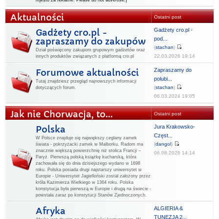
mjesto za reklame. Please do not advertise.]
Aktualności
Ostatni post
Gadżety cro.pl -
Gadżety cro.pl -
pod...
zapraszamy do zakupów
(
stachan
)
Dział poświęcony zakupom grupowym gadżetów oraz
22.03.2026 19:14
innych produktów związanych z platformą cro.pl
Zapraszamy do
Forumowe aktualności
polubi...
Tutaj znajdziesz przegląd najnowszych informacji
(
stachan
)
dotyczących forum.
06.03.2024 19:05
Jak nie Chorwacja, to...
Ostatni post
Jura Krakowsko-
Polska
Częst...
W Polsce znajduje się największy ceglany zamek
(
dangol
)
świata - pokrzyżacki zamek w Malborku. Radom ma
znacznie większą powierzchnię niż stolica Francji –
06.08.2026 14:14
Paryż. Pierwszą polską książkę kucharską, która
zachowała się do dnia dzisiejszego wydano w 1698
roku. Polska posiada drugi najstarszy uniwersytet w
Europie - Uniwersytet Jagielloński został założony przez
króla Kazimierza Wielkiego w 1364 roku. Polska
konstytucja była pierwszą w Europie i drugą na świecie -
powstała zaraz po konstytucji Stanów Zjednoczonych.
ALGIERIA &
Afryka
TUNEZJA 2...