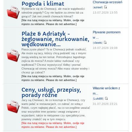
Chorwacja-wrzesień
Pogoda i klimat
(
azrael
)
Wybieracie się do Chorwacji, ale macie wątpliwości
13.07.2026 13:55
odnośnie pogody? Czy nie będzie za zimno lub za
gorąco? Jak inni znieśli chorwacki klimat?
[Nie ma tutaj miejsca na reklamy. Molim, ovdje nije
mjesto za reklame. Please do not advertise.]
Pływanie pontonem
Plaże & Adriatyk -
w ...
żeglowanie, nurkowanie,
(
clawis
)
wędkowanie...
16.07.2026 19:08
Piaszczyste plaże? To w Chorwacji jednak rzadkość.
Ale może są tacy, którzy chcą podzielić się z innymi
swoją wiedzą na ten temat. Potrzebujesz łagodnego
zejścia do morza? A może lubisz nurkować czy
wędkować? Chcesz wypożyczyć łódkę i poznać
Chorwację od strony morza? Albo masz skuter wodny i
chcesz go zabrać?
[Nie ma tutaj miejsca na reklamy. Molim, ovdje nije
mjesto za reklame. Please do not advertise.]
Własnie wróciłem z
Ceny, usługi, przepisy,
m...
porady różne
(
Luki88
)
Jacy są Chorwaci, ile co kosztuje w Chorwacji, czy
31.07.2026 23:21
warto jadać w restauracjach, co zabrać ze sobą z
Polski, czym najlepiej płacić, na co szczególnie uważać
oraz wszystkie inne pytania i uwagi związane z
wyjazdami, także te nietypowe czy specjalistyczne,
powinny znaleźć się w tym miejscu.
[Nie ma tutaj miejsca na reklamy. Molim, ovdje nije
mjesto za reklame. Please do not advertise.]