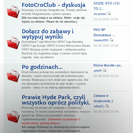
GDZIE, KTO i CO
FotoCroClub - dyskusja
TO J...
Rozmowy na tematy fotograficzne. Porady odnośnie
(
su-petar
)
techniki fotografowania, wyboru sprzętu.
[Nie ma tutaj miejsca na reklamy. Molim, ovdje nije
21.03.2026 19:00
mjesto za reklame. Please do not advertise.]
PKO BP
Dołącz do zabawy i
Ekstraklasa -...
wytypuj wyniki
(
marko350
)
Ekstraklasa? Liga Mistrzów UEFA? Liga Narodów
06.08.2026 20:34
UEFA? Liga Europy UEFA? A może Mistrzostwa Świata
FIFA? Wytypuj wyniki rozgrywek i zdobywaj punkty.
Wyróżnij się oryginalną rangą i czasami ustrzel fajną
nagrodę - baw się dobrze!
Różne filozofie i po...
Po godzinach...
(
piotrf
)
Dział testowy poświęcony swobodnym dyskusjom na
06.08.2026 22:19
dowolne, często niezrozumiałe lub kontrowersyjne
tematy. Moderacja w tym dziale jest ograniczona. Nie
ma obowiązku wchodzenia do tego działu i czytania
postów - robisz to na własną odpowiedzialność.
Zabawa w
Prawie Hyde Park, czyli
skojarzenia ;)
wszystko oprócz polityki.
(
elka21
)
Rozmowy na tematy nie związane z Chorwacją i
06.08.2026 15:19
turystyką. Tu można dyskutować rozrywkach, muzyce,
sporcie itp. Można też prowadzić rozmowy
"ogólnotowarzyskie".
Zabronione są dyskusje o
współczesnej, polskiej polityce.
Ale uwaga! Również tu obowiązuje przestrzeganie
regulaminu forum i kulturalne zachowanie!