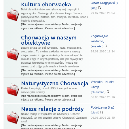
Oliver Dragojević :)
Kultura chorwacka
(
kroj
)
Dział dla miłośników nie tylko czystej turystyki i
29.07.2026 20:54
wypoczynku. Nauka języka chorwackiego. Tematy
publicystyczne, historia, film, muzyka, literatura, sport i
kuchnia chorwacka.
[Nie ma tutaj miejsca na reklamy. Molim, ovdje nije
mjesto za reklame. Please do not advertise.]
Zagadka,ale
Chorwacja w naszym
wiadomo,...
obiektywie
(
su-petar
)
Ludzie pytają jak coś wygląda. Plaża, miasteczko,
24.03.2026 18:34
otoczenie... Tu można zakładać tematy z nazwą
miejscowości i zdjęciami okolicy. Można wklejać też
linki do zdjęć z innych portali by dać jak największy
przegląd fotograficzny miejcowości. Proszę nie
umieszczać zdjęć pobranych z innych serwisów.
[Nie ma tutaj miejsca na reklamy. Molim, ovdje nije
mjesto za reklame. Please do not advertise.]
Vrboska - Nudist
Naturystyczna Chorwacja
Camp
Plaże, kempingi, ośrodki FKK i wszystkie inne
(
bluesman
)
nietekstylne sprawy.
[Nie ma tutaj miejsca na reklamy. Molim, ovdje nije
06.08.2026 23:16
mjesto za reklame. Please do not advertise.]
Podróże na Brač
Nasze relacje z podróży
(
piotrf
)
Nasze relacje z wyjazdów do Chorwacji. Chcesz
06.08.2026 21:45
poczytać, jak inni spędzili urlop w Chorwacji? Zaglądnij
tutaj!
[Nie ma tutaj miejsca na reklamy. Molim, ovdje nije