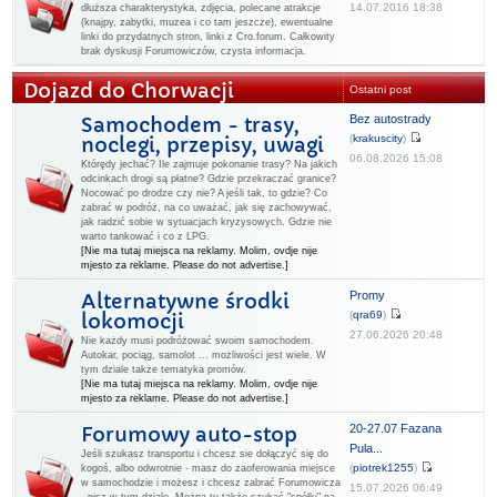
14.07.2016 18:38
dłuższa charakterystyka, zdjęcia, polecane atrakcje
(knajpy, zabytki, muzea i co tam jeszcze), ewentualne
linki do przydatnych stron, linki z Cro.forum. Całkowity
brak dyskusji Forumowiczów, czysta informacja.
Dojazd do Chorwacji
Ostatni post
Bez autostrady
Samochodem - trasy,
(
krakuscity
)
noclegi, przepisy, uwagi
06.08.2026 15:08
Którędy jechać? Ile zajmuje pokonanie trasy? Na jakich
odcinkach drogi są płatne? Gdzie przekraczać granice?
Nocować po drodze czy nie? A jeśli tak, to gdzie? Co
zabrać w podróż, na co uważać, jak się zachowywać,
jak radzić sobie w sytuacjach kryzysowych. Gdzie nie
warto tankować i co z LPG.
[Nie ma tutaj miejsca na reklamy. Molim, ovdje nije
mjesto za reklame. Please do not advertise.]
Promy
Alternatywne środki
(
qra69
)
lokomocji
27.06.2026 20:48
Nie każdy musi podróżować swoim samochodem.
Autokar, pociąg, samolot ... możliwości jest wiele. W
tym dziale także tematyka promów.
[Nie ma tutaj miejsca na reklamy. Molim, ovdje nije
mjesto za reklame. Please do not advertise.]
20-27.07 Fazana
Forumowy auto-stop
Pula...
Jeśli szukasz transportu i chcesz sie dołączyć się do
(
piotrek1255
)
kogoś, albo odwrotnie - masz do zaoferowania miejsce
w samochodzie i możesz i chcesz zabrać Forumowicza
15.07.2026 06:49