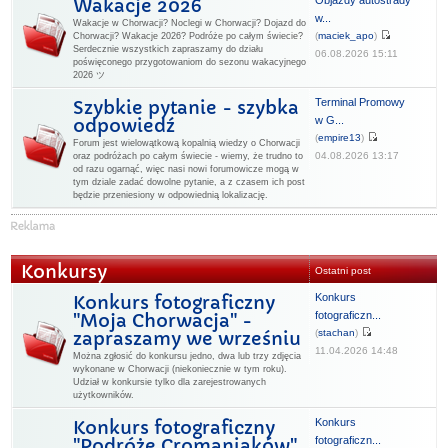
Objazdy autostrady
Wakacje 2026
w...
Wakacje w Chorwacji? Noclegi w Chorwacji? Dojazd do
(
maciek_apo
)
Chorwacji? Wakacje 2026? Podróże po całym świecie?
Serdecznie wszystkich zapraszamy do działu
06.08.2026 15:11
poświęconego przygotowaniom do sezonu wakacyjnego
2026 ツ
Terminal Promowy
Szybkie pytanie - szybka
w G...
odpowiedź
(
empire13
)
Forum jest wielowątkową kopalnią wiedzy o Chorwacji
04.08.2026 13:17
oraz podróżach po całym świecie - wiemy, że trudno to
od razu ogarnąć, więc nasi nowi forumowicze mogą w
tym dziale zadać dowolne pytanie, a z czasem ich post
będzie przeniesiony w odpowiednią lokalizację.
Konkursy
Ostatni post
Konkurs
Konkurs fotograficzny
fotograficzn...
"Moja Chorwacja" -
(
stachan
)
zapraszamy we wrześniu
11.04.2026 14:48
Można zgłosić do konkursu jedno, dwa lub trzy zdjęcia
wykonane w Chorwacji (niekoniecznie w tym roku).
Udział w konkursie tylko dla zarejestrowanych
użytkowników.
Konkurs
Konkurs fotograficzny
fotograficzn...
"Podróże Cromaniaków"