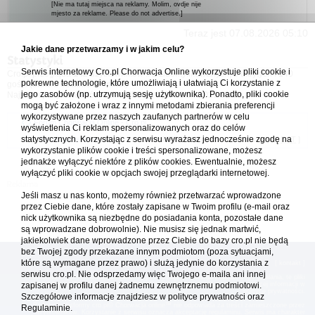
[Nie ma tutaj miejsca na reklamy. Molim, ovdje nije
mjesto za reklame. Please do not advertise.]
Teraz jest 07.08.2026 05:10
Jakie dane przetwarzamy i w jakim celu?
Statystyki
Serwis internetowy Cro.pl Chorwacja Online wykorzystuje pliki cookie i
Cro.pl przegląda
142
użytkowników :: 2 zidentyfikowanych, 0 ukrytych i 140
pokrewne technologie, które umożliwiają i ułatwiają Ci korzystanie z
gości (dane z ostatnich 3 minut)
jego zasobów (np. utrzymują sesję użytkownika). Ponadto, pliki cookie
Najwięcej użytkowników online (
5542
) było 21.04.2026 01:12
mogą być założone i wraz z innymi metodami zbierania preferencji
wykorzystywane przez naszych zaufanych partnerów w celu
Forum Chorwacja Online - Cro.pl
wyświetlenia Ci reklam spersonalizowanych oraz do celów
statystycznych. Korzystając z serwisu wyrażasz jednocześnie zgodę na
Usuń ciasteczka
• Strefa czasowa: UTC + 1 (Polska - czas zimowy) [
DST
]
wykorzystanie plików cookie i treści spersonalizowane, możesz
jednakże wyłączyć niektóre z plików cookies. Ewentualnie, możesz
wyłączyć pliki cookie w opcjach swojej przeglądarki internetowej.
Jeśli masz u nas konto, możemy również przetwarzać wprowadzone
przez Ciebie dane, które zostały zapisane w Twoim profilu (e-mail oraz
nick użytkownika są niezbędne do posiadania konta, pozostałe dane
są wprowadzane dobrowolnie). Nie musisz się jednak martwić,
jakiekolwiek dane wprowadzone przez Ciebie do bazy cro.pl nie będą
bez Twojej zgody przekazane innym podmiotom (poza sytuacjami,
które są wymagane przez prawo) i służą jedynie do korzystania z
[
reklama
] [
kontakt
]
serwisu cro.pl. Nie odsprzedamy więc Twojego e-maila ani innej
Platforma cro.pl© Chorwacja online™ wykorzystuje cookies do prawidłowego działania, te pliki
gromadzą na Twoim komputerze dane ułatwiające korzystanie z serwisu; więcej informacji w
zapisanej w profilu danej żadnemu zewnętrznemu podmiotowi.
polityce prywatności
.
Szczegółowe informacje znajdziesz w
polityce prywatności
oraz
Redakcja platformy cro.pl© Chorwacja online™ nie odpowiada za treści zamieszczone przez
Regulaminie.
użytkowników. Korzystanie z serwisu oznacza akceptację regulaminu. Serwis ma charakter