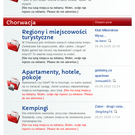
- pisz w tym dziale. Można tu także szukać "spółki" na
wyjazd.
[Nie ma tutaj miejsca na reklamy. Molim, ovdje nije
mjesto za reklame. Please do not advertise.]
Chorwacja
Ostatni post
Klub Miłośników
Regiony i miejscowości
Wysp...
turystyczne
(
te kiero
)
W Chorwacji jest mnóstwo wartych zobaczenia miejsc.
06.08.2026 20:35
Zwiedzanie lub wypoczynek, albo i jedno, i drugie?
Byłeś gdzieś lub chcesz się dowiedzieć czegoś od
innych? To właśnie tutaj możesz to zrobić.
[Nie ma tutaj miejsca na reklamy. Molim, ovdje nije
mjesto za reklame. Please do not advertise.]
gotówką za
Apartamenty, hotele,
apartman
pokoje
(
romuald22
)
Apartament czy hotel? Ile to kosztuje, co warto wybrać,
05.08.2026 15:24
na co zwracać uwagę. Jeżeli szukasz odpowiedniego
miejsca noclegowego, pisz tutaj.
[Nie ma tutaj miejsca
na reklamy. Molim, ovdje nije mjesto za reklame. Please
do not advertise.]
Zaton - drugi i osta...
Kempingi
(
SingSing74
)
Dla miłośników namiotów, przyczep i biwakowania.
28.07.2026 17:04
Standardy, ceny, ciekawe miejsca do zwiedzenia przez
trampingowców.
[Nie ma tutaj miejsca na reklamy. Molim, ovdje nije
mjesto za reklame. Please do not advertise.]