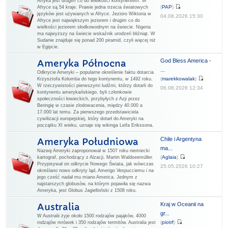
Afryka jest drugim co do wielkości kontynentem. W
(
PAP
)
Afryce są 54 kraje. Prawie jedna trzecia światowych
języków jest używanych w Afryce. Jezioro Wiktoria w
04.08.2026 15:30
Afryce jest największym jeziorem i drugim co do
wielkości jeziorem słodkowodnym na świecie. Nigeria
ma najwyższy na świecie wskaźnik urodzeń bliźniąt. W
Sudanie znajduje się ponad 200 piramid, czyli więcej niż
w Egipcie.
God Bless America -
Ameryka Północna
...
Odkrycie Ameryki – popularne określenie faktu dotarcia
(
marekkowalak
)
Krzysztofa Kolumba do tego kontynentu, w 1492 roku.
W rzeczywistości pierwszymi ludźmi, którzy dotarli do
06.08.2026 12:34
kontynentu amerykańskiego, byli członkowie
społeczności łowieckich, przybyłych z Azji przez
Beringię w czasie zlodowacenia, między 40.000 a
17.000 lat temu. Za pierwszego przedstawiciela
cywilizacji europejskiej, który dotarł do Ameryki na
początku XI wieku, uznaje się wikinga Leifa Erikssona.
Chile i Argentyna
Ameryka Południowa
ma...
Nazwę Ameryki zaproponował w 1507 roku niemiecki
(
Aglaia
)
kartograf, pochodzący z Alzacji, Martin Waldseemüller.
Przypisywał on odkrycie Nowego Świata, jak wówczas
25.05.2026 10:27
określano nowo odkryty ląd, Amerigo Vespucciemu i na
jego cześć nadał mu miano America. Jednym z
najstarszych globusów, na którym pojawiła się nazwa
Ameryka, jest Globus Jagielloński z 1508 roku.
Kraj w Oceanii na
Australia
gr...
W Australii żyje około 1500 rodzajów pająków, 4000
(
piotrf
)
rodzajów mrówek i 350 rodzajów termitów. Australia jest