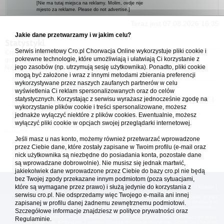
[Nie ma tutaj miejsca na reklamy. Molim, ovdje nije
mjesto za reklame. Please do not advertise.]
Teraz jest 07.08.2026 16:35
Jakie dane przetwarzamy i w jakim celu?
Statystyki
Serwis internetowy Cro.pl Chorwacja Online wykorzystuje pliki cookie i
Cro.pl przegląda
131
użytkowników :: 4 zidentyfikowanych, 0 ukrytych i 127
pokrewne technologie, które umożliwiają i ułatwiają Ci korzystanie z
gości (dane z ostatnich 3 minut)
jego zasobów (np. utrzymują sesję użytkownika). Ponadto, pliki cookie
Najwięcej użytkowników online (
5542
) było 21.04.2026 01:12
mogą być założone i wraz z innymi metodami zbierania preferencji
wykorzystywane przez naszych zaufanych partnerów w celu
Forum Chorwacja Online - Cro.pl
wyświetlenia Ci reklam spersonalizowanych oraz do celów
statystycznych. Korzystając z serwisu wyrażasz jednocześnie zgodę na
Usuń ciasteczka
• Strefa czasowa: UTC + 1 (Polska - czas zimowy) [
DST
]
wykorzystanie plików cookie i treści spersonalizowane, możesz
jednakże wyłączyć niektóre z plików cookies. Ewentualnie, możesz
wyłączyć pliki cookie w opcjach swojej przeglądarki internetowej.
Jeśli masz u nas konto, możemy również przetwarzać wprowadzone
przez Ciebie dane, które zostały zapisane w Twoim profilu (e-mail oraz
nick użytkownika są niezbędne do posiadania konta, pozostałe dane
są wprowadzane dobrowolnie). Nie musisz się jednak martwić,
jakiekolwiek dane wprowadzone przez Ciebie do bazy cro.pl nie będą
bez Twojej zgody przekazane innym podmiotom (poza sytuacjami,
które są wymagane przez prawo) i służą jedynie do korzystania z
[
reklama
] [
kontakt
]
serwisu cro.pl. Nie odsprzedamy więc Twojego e-maila ani innej
Platforma cro.pl© Chorwacja online™ wykorzystuje cookies do prawidłowego działania, te pliki
gromadzą na Twoim komputerze dane ułatwiające korzystanie z serwisu; więcej informacji w
zapisanej w profilu danej żadnemu zewnętrznemu podmiotowi.
polityce prywatności
.
Szczegółowe informacje znajdziesz w
polityce prywatności
oraz
Redakcja platformy cro.pl© Chorwacja online™ nie odpowiada za treści zamieszczone przez
Regulaminie.
użytkowników. Korzystanie z serwisu oznacza akceptację regulaminu. Serwis ma charakter