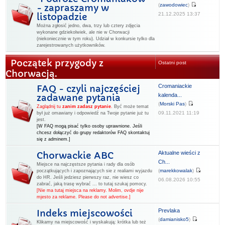
(
zawodowiec
)
- zapraszamy w
21.12.2025 13:37
listopadzie
Można zgłosić jedno, dwa, trzy lub cztery zdjęcia
wykonane gdziekolwiek, ale nie w Chorwacji
(niekoniecznie w tym roku). Udział w konkursie tylko dla
zarejestrowanych użytkowników.
Początek przygody z
Ostatni post
Chorwacją.
Cromaniackie
FAQ - czyli najczęściej
kalenda...
zadawane pytania
(
Morski Pas
)
Zaglądnij tu
zanim zadasz pytanie
.
Być może temat
09.11.2021 11:19
był już omawiany i odpowiedź na Twoje pytanie już tu
jest.
[W FAQ mogą pisać tylko osoby uprawnione. Jeśli
chcesz dołączyć do grupy redaktorów FAQ skontaktuj
się z adminem.]
Aktualne wieści z
Chorwackie ABC
Ch...
Miejsce na najczęstsze pytania i rady dla osób
(
marekkowalak
)
początkujących i zapoznających sie z realiami wyjazdu
do HR. Jeśli jedziesz pierwszy raz, nie wiesz co
06.08.2026 10:55
zabrać, jaką trasę wybrać ... to tutaj szukaj pomocy.
[Nie ma tutaj miejsca na reklamy. Molim, ovdje nije
mjesto za reklame. Please do not advertise.]
Prevlaka
Indeks miejscowości
(
damianisko5
)
Klikamy na miejscowość i wyskakują: krótka lub też