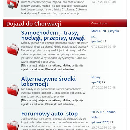
14.07.2016 18:38
dłuższa charakterystyka, zdjęcia, polecane atrakcje
(knajpy, zabytki, muzea i co tam jeszcze), ewentualne
linki do przydatnych stron, linki z Cro.forum. Całkowity
brak dyskusji Forumowiczów, czysta informacja.
Dojazd do Chorwacji
Ostatni post
Moduł ENC (szybki
Samochodem - trasy,
pr...
noclegi, przepisy, uwagi
(
pablus
)
Którędy jechać? Ile zajmuje pokonanie trasy? Na jakich
07.08.2026 05:49
odcinkach drogi są płatne? Gdzie przekraczać granice?
Nocować po drodze czy nie? A jeśli tak, to gdzie? Co
zabrać w podróż, na co uważać, jak się zachowywać,
jak radzić sobie w sytuacjach kryzysowych. Gdzie nie
warto tankować i co z LPG.
[Nie ma tutaj miejsca na reklamy. Molim, ovdje nije
mjesto za reklame. Please do not advertise.]
Promy
Alternatywne środki
(
qra69
)
lokomocji
27.06.2026 20:48
Nie każdy musi podróżować swoim samochodem.
Autokar, pociąg, samolot ... możliwości jest wiele. W
tym dziale także tematyka promów.
[Nie ma tutaj miejsca na reklamy. Molim, ovdje nije
mjesto za reklame. Please do not advertise.]
20-27.07 Fazana
Forumowy auto-stop
Pula...
Jeśli szukasz transportu i chcesz sie dołączyć się do
(
piotrek1255
)
kogoś, albo odwrotnie - masz do zaoferowania miejsce
w samochodzie i możesz i chcesz zabrać Forumowicza
15.07.2026 06:49