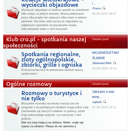
i...
wycieczki objazdowe
(
Franz
)
Wycieczki objazdowe to świetny sposób na zwiedzenie
06.08.2026 18:07
kilku miejsc w jednym terminie. Można podróżować
przez kilka krajów lub zobaczyć kilka miast w jednym
państwie. Dla wielu osób wycieczki objazdowe są
najlepszym sposobem na poznawanie świata.
Zdecydowanie warto z nich korzystać.
Klub cro.pl - spotkania naszej
Ostatni post
społeczności
WOJEWÓDZTWO
Spotkania regionalne,
ŚLĄSKIE
zloty ogólnopolskie,
(
Marlowe1994
)
zbiórki, grille i ogniska
24.03.2026 15:14
Dział przeznaczony do planowania spotkań naszej
społeczności.
Ogólne rozmowy
Ostatni post
Jaka jest u was
Rozmowy o turystyce i
temp...
nie tylko
(
ajdadi
)
Wszystkie rozmowy na tematy turystyczne nie
07.08.2026 16:11
związane z wcześniejszymi działami mogą trafiać tutaj.
Zachowanie się naszych rodaków za granicą, wybór
kraju wakacyjnego wyjazdu, czy korzystać z biur
podróży.
[Nie ma tutaj miejsca na reklamy. Molim, ovdje nije
mjesto za reklame. Please do not advertise.]