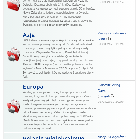
domem dla 21 z 25 najbardziej jadowitych węży na
02.09.2024 23:14
świecie. Oceania obejmuje 14 krajów. Całkowita
populacja kangurów wynosi obecnie prawie 50 milionów.
Nowa Zelandia to jeden z trzech krajów na świecie,
który posiada dwa oficjalne hymny narodowe.
Autostrada nr 1 jest najdłuższą autostradą krajową na
świecie. Ma około 14500 kilometrów długości.
Kolory i smaki Filip...
Azja
(
piotrf
)
60% ludności świata żyje w Azji. Chiny są tak szerokie,
01.08.2026 13:20
że naturalnie powinny przeciąć do 5 oddzielnych stref
czasowych, ale mają tylko jedną - narodową strefę
czasową. Obywatele Singapuru, Korei Południowej i
Japonii mają najwyższe średnie IQ na świecie.
W Azji znajduje się najwyższy punkt na lądzie – Mount
Everest (8848 m n.p.m.) oraz najniżej położony punkt –
wybrzeże Morza Martwego (430,5 m p.p.m.). Spośród
10 najwyższych budynków na świecie 9 znajduje się w
Azji.
Dolomiti Spring
Europa
Days...
Według greckiego mitu, imię Europa pochodzi od
(
dangol
)
fenickiej księżniczki Europa, uwiedzionej przez Zeusa,
kiedy ukrywał się jako byk, a następnie zabrał ją na
07.08.2026 10:00
Kretę. Bułgaria uważana jest za najstarszy kraj w
Europie, ponieważ jej nazwa praktycznie nie zmieniła się
od 641 roku naszej ery. Pałac Buckingham został
zbudowany na miejscu domu publicznego w 1702 roku.
Około 6 milionów lat temu nastąpił kryzys messyński -
podczas tego zdarzenia Morze Śródziemne niemal
całkowicie wyparowało.
Alpejskie wędrówki
Relacje wielokrajowe -