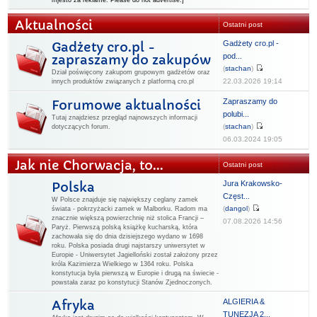
mjesto za reklame. Please do not advertise.]
Aktualności
Ostatni post
Gadżety cro.pl -
Gadżety cro.pl -
pod...
zapraszamy do zakupów
(
stachan
)
Dział poświęcony zakupom grupowym gadżetów oraz
22.03.2026 19:14
innych produktów związanych z platformą cro.pl
Zapraszamy do
Forumowe aktualności
polubi...
Tutaj znajdziesz przegląd najnowszych informacji
(
stachan
)
dotyczących forum.
06.03.2024 19:05
Jak nie Chorwacja, to...
Ostatni post
Jura Krakowsko-
Polska
Częst...
W Polsce znajduje się największy ceglany zamek
(
dangol
)
świata - pokrzyżacki zamek w Malborku. Radom ma
znacznie większą powierzchnię niż stolica Francji –
07.08.2026 14:56
Paryż. Pierwszą polską książkę kucharską, która
zachowała się do dnia dzisiejszego wydano w 1698
roku. Polska posiada drugi najstarszy uniwersytet w
Europie - Uniwersytet Jagielloński został założony przez
króla Kazimierza Wielkiego w 1364 roku. Polska
konstytucja była pierwszą w Europie i drugą na świecie -
powstała zaraz po konstytucji Stanów Zjednoczonych.
ALGIERIA &
Afryka
TUNEZJA 2...