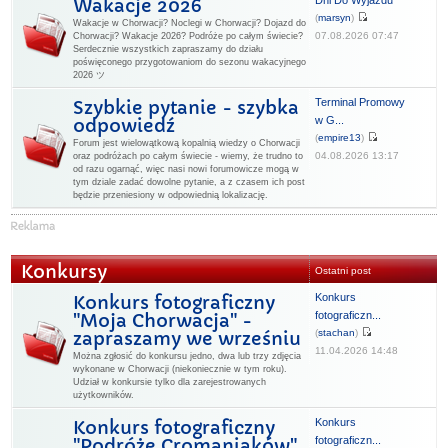
Dni Do Wyjazdu
Wakacje 2026
(
marsyn
)
Wakacje w Chorwacji? Noclegi w Chorwacji? Dojazd do
07.08.2026 07:47
Chorwacji? Wakacje 2026? Podróże po całym świecie?
Serdecznie wszystkich zapraszamy do działu
poświęconego przygotowaniom do sezonu wakacyjnego
2026 ツ
Terminal Promowy
Szybkie pytanie - szybka
w G...
odpowiedź
(
empire13
)
Forum jest wielowątkową kopalnią wiedzy o Chorwacji
04.08.2026 13:17
oraz podróżach po całym świecie - wiemy, że trudno to
od razu ogarnąć, więc nasi nowi forumowicze mogą w
tym dziale zadać dowolne pytanie, a z czasem ich post
będzie przeniesiony w odpowiednią lokalizację.
Konkursy
Ostatni post
Konkurs
Konkurs fotograficzny
fotograficzn...
"Moja Chorwacja" -
(
stachan
)
zapraszamy we wrześniu
11.04.2026 14:48
Można zgłosić do konkursu jedno, dwa lub trzy zdjęcia
wykonane w Chorwacji (niekoniecznie w tym roku).
Udział w konkursie tylko dla zarejestrowanych
użytkowników.
Konkurs
Konkurs fotograficzny
fotograficzn...
"Podróże Cromaniaków"