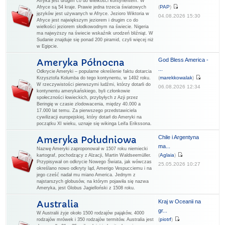
Afryka jest drugim co do wielkości kontynentem. W
(
PAP
)
Afryce są 54 kraje. Prawie jedna trzecia światowych
języków jest używanych w Afryce. Jezioro Wiktoria w
04.08.2026 15:30
Afryce jest największym jeziorem i drugim co do
wielkości jeziorem słodkowodnym na świecie. Nigeria
ma najwyższy na świecie wskaźnik urodzeń bliźniąt. W
Sudanie znajduje się ponad 200 piramid, czyli więcej niż
w Egipcie.
God Bless America -
Ameryka Północna
...
Odkrycie Ameryki – popularne określenie faktu dotarcia
(
marekkowalak
)
Krzysztofa Kolumba do tego kontynentu, w 1492 roku.
W rzeczywistości pierwszymi ludźmi, którzy dotarli do
06.08.2026 12:34
kontynentu amerykańskiego, byli członkowie
społeczności łowieckich, przybyłych z Azji przez
Beringię w czasie zlodowacenia, między 40.000 a
17.000 lat temu. Za pierwszego przedstawiciela
cywilizacji europejskiej, który dotarł do Ameryki na
początku XI wieku, uznaje się wikinga Leifa Erikssona.
Chile i Argentyna
Ameryka Południowa
ma...
Nazwę Ameryki zaproponował w 1507 roku niemiecki
(
Aglaia
)
kartograf, pochodzący z Alzacji, Martin Waldseemüller.
Przypisywał on odkrycie Nowego Świata, jak wówczas
25.05.2026 10:27
określano nowo odkryty ląd, Amerigo Vespucciemu i na
jego cześć nadał mu miano America. Jednym z
najstarszych globusów, na którym pojawiła się nazwa
Ameryka, jest Globus Jagielloński z 1508 roku.
Kraj w Oceanii na
Australia
gr...
W Australii żyje około 1500 rodzajów pająków, 4000
(
piotrf
)
rodzajów mrówek i 350 rodzajów termitów. Australia jest