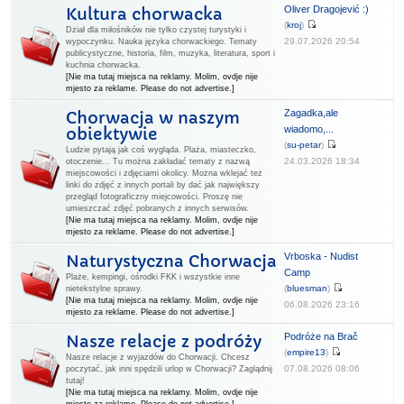
Oliver Dragojević :)
Kultura chorwacka
(
kroj
)
Dział dla miłośników nie tylko czystej turystyki i
29.07.2026 20:54
wypoczynku. Nauka języka chorwackiego. Tematy
publicystyczne, historia, film, muzyka, literatura, sport i
kuchnia chorwacka.
[Nie ma tutaj miejsca na reklamy. Molim, ovdje nije
mjesto za reklame. Please do not advertise.]
Zagadka,ale
Chorwacja w naszym
wiadomo,...
obiektywie
(
su-petar
)
Ludzie pytają jak coś wygląda. Plaża, miasteczko,
24.03.2026 18:34
otoczenie... Tu można zakładać tematy z nazwą
miejscowości i zdjęciami okolicy. Można wklejać też
linki do zdjęć z innych portali by dać jak największy
przegląd fotograficzny miejcowości. Proszę nie
umieszczać zdjęć pobranych z innych serwisów.
[Nie ma tutaj miejsca na reklamy. Molim, ovdje nije
mjesto za reklame. Please do not advertise.]
Vrboska - Nudist
Naturystyczna Chorwacja
Camp
Plaże, kempingi, ośrodki FKK i wszystkie inne
(
bluesman
)
nietekstylne sprawy.
[Nie ma tutaj miejsca na reklamy. Molim, ovdje nije
06.08.2026 23:16
mjesto za reklame. Please do not advertise.]
Podróże na Brač
Nasze relacje z podróży
(
empire13
)
Nasze relacje z wyjazdów do Chorwacji. Chcesz
07.08.2026 08:06
poczytać, jak inni spędzili urlop w Chorwacji? Zaglądnij
tutaj!
[Nie ma tutaj miejsca na reklamy. Molim, ovdje nije