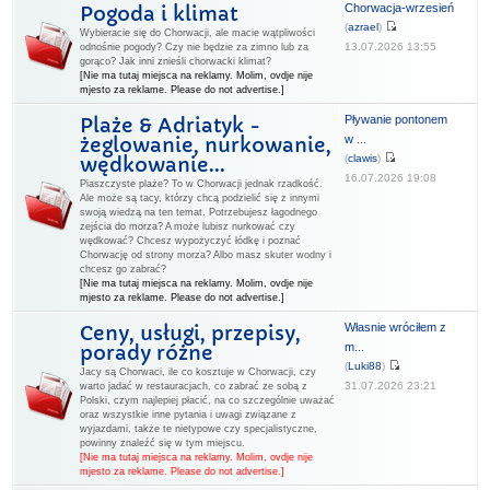
Chorwacja-wrzesień
Pogoda i klimat
(
azrael
)
Wybieracie się do Chorwacji, ale macie wątpliwości
13.07.2026 13:55
odnośnie pogody? Czy nie będzie za zimno lub za
gorąco? Jak inni znieśli chorwacki klimat?
[Nie ma tutaj miejsca na reklamy. Molim, ovdje nije
mjesto za reklame. Please do not advertise.]
Pływanie pontonem
Plaże & Adriatyk -
w ...
żeglowanie, nurkowanie,
(
clawis
)
wędkowanie...
16.07.2026 19:08
Piaszczyste plaże? To w Chorwacji jednak rzadkość.
Ale może są tacy, którzy chcą podzielić się z innymi
swoją wiedzą na ten temat. Potrzebujesz łagodnego
zejścia do morza? A może lubisz nurkować czy
wędkować? Chcesz wypożyczyć łódkę i poznać
Chorwację od strony morza? Albo masz skuter wodny i
chcesz go zabrać?
[Nie ma tutaj miejsca na reklamy. Molim, ovdje nije
mjesto za reklame. Please do not advertise.]
Własnie wróciłem z
Ceny, usługi, przepisy,
m...
porady różne
(
Luki88
)
Jacy są Chorwaci, ile co kosztuje w Chorwacji, czy
31.07.2026 23:21
warto jadać w restauracjach, co zabrać ze sobą z
Polski, czym najlepiej płacić, na co szczególnie uważać
oraz wszystkie inne pytania i uwagi związane z
wyjazdami, także te nietypowe czy specjalistyczne,
powinny znaleźć się w tym miejscu.
[Nie ma tutaj miejsca na reklamy. Molim, ovdje nije
mjesto za reklame. Please do not advertise.]