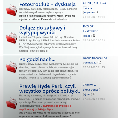
GDZIE, KTO i CO
FotoCroClub - dyskusja
TO J...
Rozmowy na tematy fotograficzne. Porady odnośnie
(
su-petar
)
techniki fotografowania, wyboru sprzętu.
[Nie ma tutaj miejsca na reklamy. Molim, ovdje nije
21.03.2026 19:00
mjesto za reklame. Please do not advertise.]
PKO BP
Dołącz do zabawy i
Ekstraklasa -...
wytypuj wyniki
(
ajdadi
)
Ekstraklasa? Liga Mistrzów UEFA? Liga Narodów
07.08.2026 16:21
UEFA? Liga Europy UEFA? A może Mistrzostwa Świata
FIFA? Wytypuj wyniki rozgrywek i zdobywaj punkty.
Wyróżnij się oryginalną rangą i czasami ustrzel fajną
nagrodę - baw się dobrze!
Różne filozofie i po...
Po godzinach...
(
romuald22
)
Dział testowy poświęcony swobodnym dyskusjom na
07.08.2026 11:25
dowolne, często niezrozumiałe lub kontrowersyjne
tematy. Moderacja w tym dziale jest ograniczona. Nie
ma obowiązku wchodzenia do tego działu i czytania
postów - robisz to na własną odpowiedzialność.
Zabawa w
Prawie Hyde Park, czyli
skojarzenia ;)
wszystko oprócz polityki.
(
ajdadi
)
Rozmowy na tematy nie związane z Chorwacją i
07.08.2026 16:13
turystyką. Tu można dyskutować rozrywkach, muzyce,
sporcie itp. Można też prowadzić rozmowy
"ogólnotowarzyskie".
Zabronione są dyskusje o
współczesnej, polskiej polityce.
Ale uwaga! Również tu obowiązuje przestrzeganie
regulaminu forum i kulturalne zachowanie!