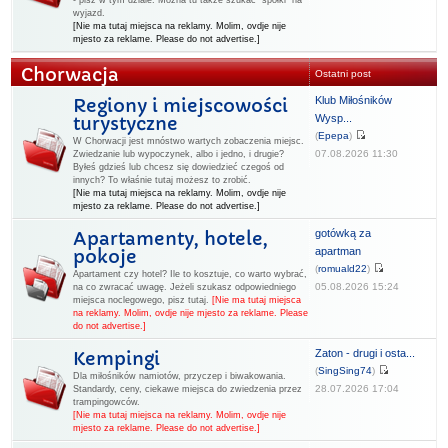
- pisz w tym dziale. Można tu także szukać "spółki" na
wyjazd.
[Nie ma tutaj miejsca na reklamy. Molim, ovdje nije
mjesto za reklame. Please do not advertise.]
Chorwacja
Ostatni post
Klub Miłośników
Regiony i miejscowości
Wysp...
turystyczne
(
Epepa
)
W Chorwacji jest mnóstwo wartych zobaczenia miejsc.
07.08.2026 11:30
Zwiedzanie lub wypoczynek, albo i jedno, i drugie?
Byłeś gdzieś lub chcesz się dowiedzieć czegoś od
innych? To właśnie tutaj możesz to zrobić.
[Nie ma tutaj miejsca na reklamy. Molim, ovdje nije
mjesto za reklame. Please do not advertise.]
gotówką za
Apartamenty, hotele,
apartman
pokoje
(
romuald22
)
Apartament czy hotel? Ile to kosztuje, co warto wybrać,
05.08.2026 15:24
na co zwracać uwagę. Jeżeli szukasz odpowiedniego
miejsca noclegowego, pisz tutaj.
[Nie ma tutaj miejsca
na reklamy. Molim, ovdje nije mjesto za reklame. Please
do not advertise.]
Zaton - drugi i osta...
Kempingi
(
SingSing74
)
Dla miłośników namiotów, przyczep i biwakowania.
28.07.2026 17:04
Standardy, ceny, ciekawe miejsca do zwiedzenia przez
trampingowców.
[Nie ma tutaj miejsca na reklamy. Molim, ovdje nije
mjesto za reklame. Please do not advertise.]