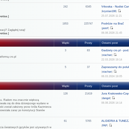
Vrboska - Nudist C
242
6345
(
krystian186
)
25.07.2026 11:21
ertise.]
Podróże na Brač
1953
225747
(
piotrf
)
cji? Zaglądnij tutaj!
06.08.2026 21:45
ertise.]
Wątki
Posty
Ostatni post
Gadżety cro.pl - pod.
3
83
(
stachan
)
tformą cro.pl
22.03.2026 19:14
Zapraszamy do polub
5
37
(
stachan
)
06.03.2024 19:05
Wątki
Posty
Ostatni post
Jura Krakowsko-Częs
126
21419
(
dangol
)
rku. Radom ma znacznie większą
06.08.2026 14:14
howała się do dnia dzisiejszego wydano w
ński został założony przez króla Kazimierza
 powstała zaraz po konstytucji Stanów
ALGIERIA & TUNEZJA
61
5765
(
PAP
)
rzecia światowych języków jest używanych w