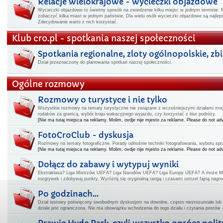
Relacje wielokrajowe - wycieczki objazdowe
Wycieczki objazdowe to świetny sposób na zwiedzenie kilku miejsc w jednym terminie. 
zobaczyć kilka miast w jednym państwie. Dla wielu osób wycieczki objazdowe są najl
Zdecydowanie warto z nich korzystać.
Klub cro.pl - spotkania naszej społeczności
Spotkania regionalne, zloty ogólnopolskie, zbiór
Dział przeznaczony do planowania spotkań naszej społeczności.
Ogólne rozmowy
Rozmowy o turystyce i nie tylko
Wszystkie rozmowy na tematy turystyczne nie związane z wcześniejszymi działami mogą
rodaków za granicą, wybór kraju wakacyjnego wyjazdu, czy korzystać z biur podróży.
[Nie ma tutaj miejsca na reklamy. Molim, ovdje nije mjesto za reklame. Please do not adv
FotoCroClub - dyskusja
Rozmowy na tematy fotograficzne. Porady odnośnie techniki fotografowania, wyboru spr
[Nie ma tutaj miejsca na reklamy. Molim, ovdje nije mjesto za reklame. Please do not adv
Dołącz do zabawy i wytypuj wyniki
Ekstraklasa? Liga Mistrzów UEFA? Liga Narodów UEFA? Liga Europy UEFA? A może Mi
rozgrywek i zdobywaj punkty. Wyróżnij się oryginalną rangą i czasami ustrzel fajną nagro
Po godzinach...
Dział testowy poświęcony swobodnym dyskusjom na dowolne, często niezrozumiałe lub
dziale jest ograniczona. Nie ma obowiązku wchodzenia do tego działu i czytania postów 