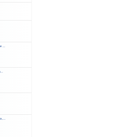
.
 ...
...
,...