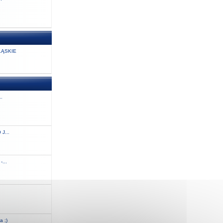
ĄSKIE
..
J...
...
.
a ;)