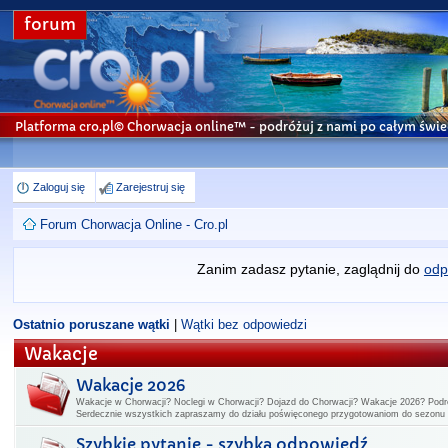
forum
Platforma cro.pl© Chorwacja online™
- podróżuj z nami po całym świe
Zaloguj się
Zarejestruj się
Forum Chorwacja Online - Cro.pl
Zanim zadasz pytanie, zaglądnij do
odp
Ostatnio poruszane wątki
|
Wątki bez odpowiedzi
Wakacje
Wakacje 2026
Wakacje w Chorwacji? Noclegi w Chorwacji? Dojazd do Chorwacji? Wakacje 2026? Podr
Serdecznie wszystkich zapraszamy do działu poświęconego przygotowaniom do sezon
Szybkie pytanie - szybka odpowiedź