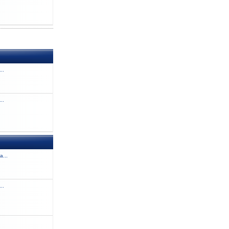
..
..
a...
..