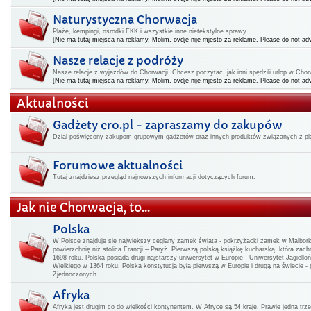
Naturystyczna Chorwacja
Plaże, kempingi, ośrodki FKK i wszystkie inne nietekstylne sprawy.
[Nie ma tutaj miejsca na reklamy. Molim, ovdje nije mjesto za reklame. Please do not adv
Nasze relacje z podróży
Nasze relacje z wyjazdów do Chorwacji. Chcesz poczytać, jak inni spędzili urlop w Chorwa
[Nie ma tutaj miejsca na reklamy. Molim, ovdje nije mjesto za reklame. Please do not adv
Aktualności
Gadżety cro.pl - zapraszamy do zakupów
Dział poświęcony zakupom grupowym gadżetów oraz innych produktów związanych z pla
Forumowe aktualności
Tutaj znajdziesz przegląd najnowszych informacji dotyczących forum.
Jak nie Chorwacja, to...
Polska
W Polsce znajduje się największy ceglany zamek świata - pokrzyżacki zamek w Malbo
powierzchnię niż stolica Francji – Paryż. Pierwszą polską książkę kucharską, która zac
1698 roku. Polska posiada drugi najstarszy uniwersytet w Europie - Uniwersytet Jagiello
Wielkiego w 1364 roku. Polska konstytucja była pierwszą w Europie i drugą na świecie -
Zjednoczonych.
Afryka
Afryka jest drugim co do wielkości kontynentem. W Afryce są 54 kraje. Prawie jedna t