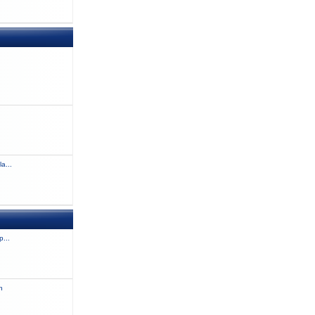
a...
...
n