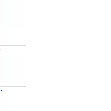
...
..
..
..
.