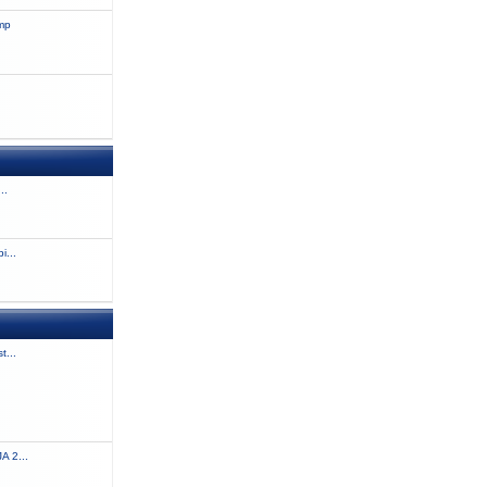
amp
..
i...
t...
 2...