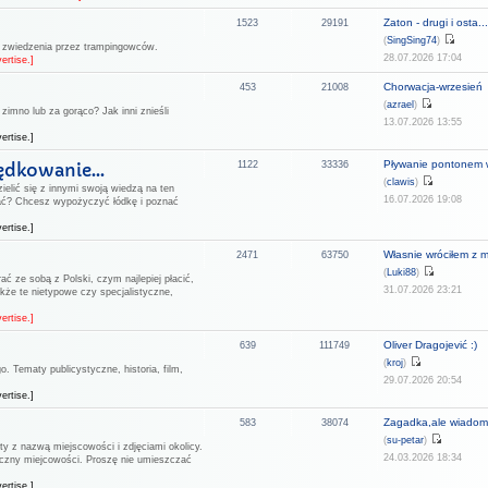
Zaton - drugi i osta..
1523
29191
(
SingSing74
)
o zwiedzenia przez trampingowców.
28.07.2026 17:04
ertise.]
Chorwacja-wrzesień
453
21008
(
azrael
)
zimno lub za gorąco? Jak inni znieśli
13.07.2026 13:55
ertise.]
Pływanie pontonem w
ędkowanie...
1122
33336
(
clawis
)
ielić się z innymi swoją wiedzą na ten
16.07.2026 19:08
ać? Chcesz wypożyczyć łódkę i poznać
ertise.]
Własnie wróciłem z m
2471
63750
(
Luki88
)
ać ze sobą z Polski, czym najlepiej płacić,
31.07.2026 23:21
kże te nietypowe czy specjalistyczne,
ertise.]
Oliver Dragojević :)
639
111749
(
kroj
)
. Tematy publicystyczne, historia, film,
29.07.2026 20:54
ertise.]
Zagadka,ale wiadomo
583
38074
(
su-petar
)
ty z nazwą miejscowości i zdjęciami okolicy.
24.03.2026 18:34
aficzny miejcowości. Proszę nie umieszczać
ertise.]