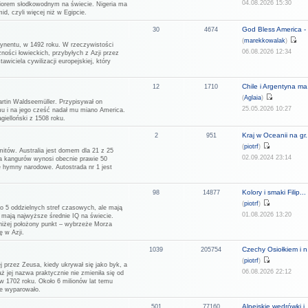
04.08.2026 15:30
eziorem słodkowodnym na świecie. Nigeria ma
d, czyli więcej niż w Egipcie.
God Bless America - 
30
4674
(
marekkowalak
)
tynentu, w 1492 roku. W rzeczywistości
06.08.2026 12:34
ności łowieckich, przybyłych z Azji przez
wiciela cywilizacji europejskiej, który
Chile i Argentyna ma.
12
1710
(
Aglaia
)
rtin Waldseemüller. Przypisywał on
25.05.2026 10:27
u i na jego cześć nadał mu miano America.
ielloński z 1508 roku.
Kraj w Oceanii na gr.
2
951
(
piotrf
)
mitów. Australia jest domem dla 21 z 25
02.09.2024 23:14
ja kangurów wynosi obecnie prawie 50
ne hymny narodowe. Autostrada nr 1 jest
Kolory i smaki Filip...
98
14877
(
piotrf
)
do 5 oddzielnych stref czasowych, ale mają
01.08.2026 13:20
i mają najwyższe średnie IQ na świecie.
jniżej położony punkt – wybrzeże Morza
ę w Azji.
Czechy Osiołkiem i n.
1039
205754
(
piotrf
)
j przez Zeusa, kiedy ukrywał się jako byk, a
06.08.2026 22:12
aż jej nazwa praktycznie nie zmieniła się od
w 1702 roku. Około 6 milionów lat temu
ie wyparowało.
Alpejskie wędrówki i..
501
77160