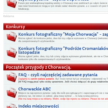
Forum jest wielowątkową kopalnią wiedzy o Chorwacji oraz podróżach po całym świecie -
nasi nowi forumowicze mogą w tym dziale zadać dowolne pytanie, a z czasem ich post 
lokalizację.
Konkursy
Konkurs fotograficzny "Moja Chorwacja" - z
Można zgłosić do konkursu jedno, dwa lub trzy zdjęcia wykonane w Chorwacji (niekoniec
dla zarejestrowanych użytkowników.
Konkurs fotograficzny "Podróże Cromaniakó
listopadzie
Można zgłosić jedno, dwa, trzy lub cztery zdjęcia wykonane gdziekolwiek, ale nie w Cho
konkursie tylko dla zarejestrowanych użytkowników.
Początek przygody z Chorwacją.
FAQ - czyli najczęściej zadawane pytania
Zaglądnij tu
zanim zadasz pytanie
.
Być może temat był już omawiany i odpowiedź na Two
[W FAQ mogą pisać tylko osoby uprawnione. Jeśli chcesz dołączyć do grupy redaktorów
Chorwackie ABC
Miejsce na najczęstsze pytania i rady dla osób początkujących i zapoznających sie z rea
pierwszy raz, nie wiesz co zabrać, jaką trasę wybrać ... to tutaj szukaj pomocy.
[Nie ma tutaj miejsca na reklamy. Molim, ovdje nije mjesto za reklame. Please do not adv
Indeks miejscowości