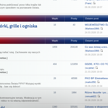
(
Franz
)
Można podróżować przez kilka krajów lub
06.08.2026 18:07
epszym sposobem na poznawanie świata.
Wątki
Posty
Ostatni post
WOJEWÓDZTWO ŚL
ki, grille i ogniska
16
40
(
Marlowe1994
)
24.03.2026 15:14
Wątki
Posty
Ostatni post
Co was dzisiaj ucies.
1858
204146
(
Marlowe1994
)
 trafiać tutaj. Zachowanie się naszych
06.08.2026 16:09
ertise.]
GDZIE, KTO i CO TO 
404
121859
(
su-petar
)
zętu.
21.03.2026 19:00
ertise.]
PKO BP Ekstraklasa -
28
48588
(
marko350
)
strzostwa Świata FIFA? Wytypuj wyniki
06.08.2026 20:34
dę - baw się dobrze!
Różne filozofie i po..
16
1984
(
romuald22
)
 kontrowersyjne tematy. Moderacja w tym
06.08.2026 19:28
- robisz to na własną odpowiedzialność.
Zabawa w skojarzeni
1340
325181