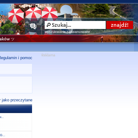
wyszukiwanie zaawansowane
niaków ツ
Regulamin i pomoc
 jako przeczytane
...
G...