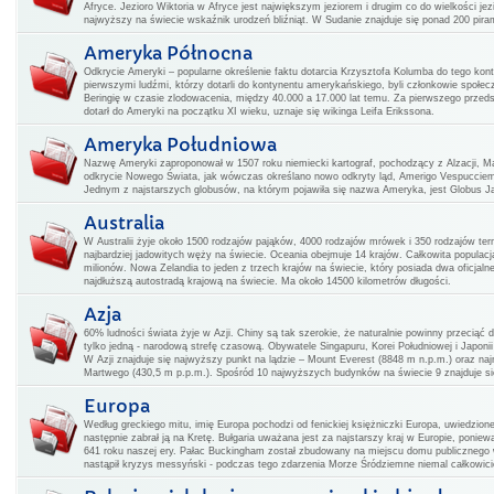
Afryce. Jezioro Wiktoria w Afryce jest największym jeziorem i drugim co do wielkości j
najwyższy na świecie wskaźnik urodzeń bliźniąt. W Sudanie znajduje się ponad 200 pirami
Ameryka Północna
Odkrycie Ameryki – popularne określenie faktu dotarcia Krzysztofa Kolumba do tego kon
pierwszymi ludźmi, którzy dotarli do kontynentu amerykańskiego, byli członkowie społecz
Beringię w czasie zlodowacenia, między 40.000 a 17.000 lat temu. Za pierwszego przedsta
dotarł do Ameryki na początku XI wieku, uznaje się wikinga Leifa Erikssona.
Ameryka Południowa
Nazwę Ameryki zaproponował w 1507 roku niemiecki kartograf, pochodzący z Alzacji, Ma
odkrycie Nowego Świata, jak wówczas określano nowo odkryty ląd, Amerigo Vespucciem
Jednym z najstarszych globusów, na którym pojawiła się nazwa Ameryka, jest Globus Jag
Australia
W Australii żyje około 1500 rodzajów pająków, 4000 rodzajów mrówek i 350 rodzajów ter
najbardziej jadowitych węży na świecie. Oceania obejmuje 14 krajów. Całkowita populac
milionów. Nowa Zelandia to jeden z trzech krajów na świecie, który posiada dwa oficjal
najdłuższą autostradą krajową na świecie. Ma około 14500 kilometrów długości.
Azja
60% ludności świata żyje w Azji. Chiny są tak szerokie, że naturalnie powinny przeciąć 
tylko jedną - narodową strefę czasową. Obywatele Singapuru, Korei Południowej i Japoni
W Azji znajduje się najwyższy punkt na lądzie – Mount Everest (8848 m n.p.m.) oraz na
Martwego (430,5 m p.p.m.). Spośród 10 najwyższych budynków na świecie 9 znajduje si
Europa
Według greckiego mitu, imię Europa pochodzi od fenickiej księżniczki Europa, uwiedzione
następnie zabrał ją na Kretę. Bułgaria uważana jest za najstarszy kraj w Europie, poniew
641 roku naszej ery. Pałac Buckingham został zbudowany na miejscu domu publicznego 
nastąpił kryzys messyński - podczas tego zdarzenia Morze Śródziemne niemal całkowic