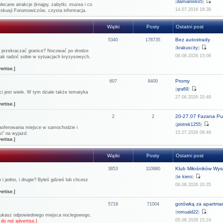
(
damianisko5
)
lecane atrakcje (knajpy, zabytki, muzea i co
14.07.2016 18:38
dyskusji Forumowiczów, czysta informacja.
Wątki
Posty
Ostatni post
Bez autostrady
5340
178735
(
krakuscity
)
ie przekraczać granice? Nocować po drodze
06.08.2026 15:08
 jak radzić sobie w sytuacjach kryzysowych.
ertise.]
Promy
607
8400
(
qra69
)
 jest wiele. W tym dziale także tematyka
27.06.2026 20:48
ertise.]
20-27.07 Fazana Pul
2
2
(
piotrek1255
)
 zaoferowania miejsce w samochodzie i
15.07.2026 06:49
i" na wyjazd.
ertise.]
Wątki
Posty
Ostatni post
Klub Miłośników Wysp
3853
110980
(
te kiero
)
 jedno, i drugie? Byłeś gdzieś lub chcesz
06.08.2026 20:35
ertise.]
gotówką za apartma
5719
71004
(
romuald22
)
szukasz odpowiedniego miejsca noclegowego,
05.08.2026 15:24
do not advertise.]