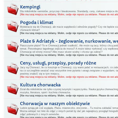
Kempingi
Dla miłośników namiotów, przyczep i biwakowania. Standardy, ceny, ciekawe miejsca d
[Nie ma tutaj miejsca na reklamy. Molim, ovdje nije mjesto za reklame. Please do not adv
Pogoda i klimat
Wybieracie się do Chorwacji, ale macie wątpliwości odnośnie pogody? Czy nie będzie za 
chorwacki klimat?
[Nie ma tutaj miejsca na reklamy. Molim, ovdje nije mjesto za reklame. Please do not adv
Plaże & Adriatyk - żeglowanie, nurkowanie, w
Piaszczyste plaże? To w Chorwacji jednak rzadkość. Ale może są tacy, którzy chcą podz
temat. Potrzebujesz łagodnego zejścia do morza? A może lubisz nurkować czy wędkow
Chorwację od strony morza? Albo masz skuter wodny i chcesz go zabrać?
[Nie ma tutaj miejsca na reklamy. Molim, ovdje nije mjesto za reklame. Please do not adv
Ceny, usługi, przepisy, porady różne
Jacy są Chorwaci, ile co kosztuje w Chorwacji, czy warto jadać w restauracjach, co zabr
na co szczególnie uważać oraz wszystkie inne pytania i uwagi związane z wyjazdami, ta
powinny znaleźć się w tym miejscu.
[Nie ma tutaj miejsca na reklamy. Molim, ovdje nije mjesto za reklame. Please do not adv
Kultura chorwacka
Dział dla miłośników nie tylko czystej turystyki i wypoczynku. Nauka języka chorwackiego
muzyka, literatura, sport i kuchnia chorwacka.
[Nie ma tutaj miejsca na reklamy. Molim, ovdje nije mjesto za reklame. Please do not adv
Chorwacja w naszym obiektywie
Ludzie pytają jak coś wygląda. Plaża, miasteczko, otoczenie... Tu można zakładać tema
Można wklejać też linki do zdjęć z innych portali by dać jak największy przegląd fotogr
zdjęć pobranych z innych serwisów.
[Nie ma tutaj miejsca na reklamy. Molim, ovdje nije mjesto za reklame. Please do not adv