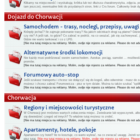
Klikamy na miejscowość i wyskakują: krótka lub też dłuższa charakterystyka, zdjęcia, po
tam jeszcze), ewentualne linki do przydatnych stron, linki z Cro.forum. Całkowity brak 
Dojazd do Chorwacji
Samochodem - trasy, noclegi, przepisy, uwagi
Którędy jechać? Ile zajmuje pokonanie trasy? Na jakich odcinkach drogi są płatne? Gdz
czy nie? A jeśli tak, to gdzie? Co zabrać w podróż, na co uważać, jak się zachowywać,
Gdzie nie warto tankować i co z LPG.
[Nie ma tutaj miejsca na reklamy. Molim, ovdje nije mjesto za reklame. Please do not adv
Alternatywne środki lokomocji
Nie każdy musi podróżować swoim samochodem. Autokar, pociąg, samolot ... możliwości
promów.
[Nie ma tutaj miejsca na reklamy. Molim, ovdje nije mjesto za reklame. Please do not adv
Forumowy auto-stop
Jeśli szukasz transportu i chcesz sie dołączyć się do kogoś, albo odwrotnie - masz do
możesz i chcesz zabrać Forumowicza - pisz w tym dziale. Można tu także szukać "spółk
[Nie ma tutaj miejsca na reklamy. Molim, ovdje nije mjesto za reklame. Please do not adv
Chorwacja
Regiony i miejscowości turystyczne
W Chorwacji jest mnóstwo wartych zobaczenia miejsc. Zwiedzanie lub wypoczynek, albo i
się dowiedzieć czegoś od innych? To właśnie tutaj możesz to zrobić.
[Nie ma tutaj miejsca na reklamy. Molim, ovdje nije mjesto za reklame. Please do not adv
Apartamenty, hotele, pokoje
Apartament czy hotel? Ile to kosztuje, co warto wybrać, na co zwracać uwagę. Jeżeli 
pisz tutaj.
[Nie ma tutaj miejsca na reklamy. Molim, ovdje nije mjesto za reklame. Please 