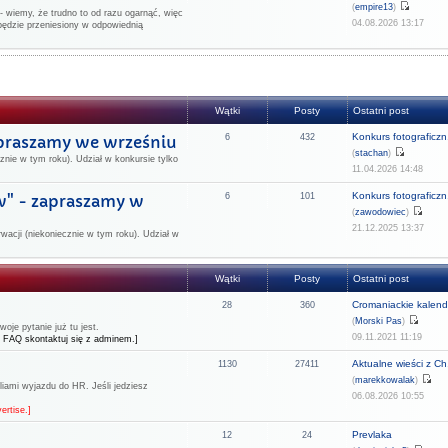
(
empire13
)
 wiemy, że trudno to od razu ogarnąć, więc
04.08.2026 13:17
będzie przeniesiony w odpowiednią
Wątki
Posty
Ostatni post
Konkurs fotograficzn.
apraszamy we wrześniu
6
432
(
stachan
)
znie w tym roku). Udział w konkursie tylko
11.04.2026 14:48
Konkurs fotograficzn.
w" - zapraszamy w
6
101
(
zawodowiec
)
21.12.2025 13:37
rwacji (niekoniecznie w tym roku). Udział w
Wątki
Posty
Ostatni post
Cromaniackie kalend
28
360
(
Morski Pas
)
je pytanie już tu jest.
09.11.2021 11:19
 FAQ skontaktuj się z adminem.]
Aktualne wieści z Ch.
1130
27411
(
marekkowalak
)
liami wyjazdu do HR. Jeśli jedziesz
06.08.2026 10:55
ertise.]
Prevlaka
12
24