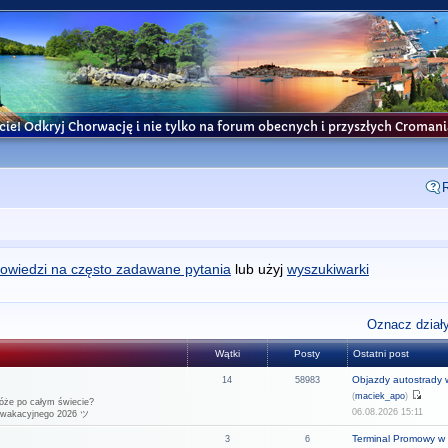
cie! Odkryj Chorwację i nie tylko na forum obecnych i przyszłych Croma
owiedzi na często zadawane pytania
lub użyj
wyszukiwarki
Oznacz działy
Wątki
Posty
Ostatni post
Objazdy autostrady w
14
58983
(
maciek_apo
)
óże po całym świecie?
06.08.2026 15:11
u wakacyjnego 2026 ツ
Terminal Promowy w 
3
6