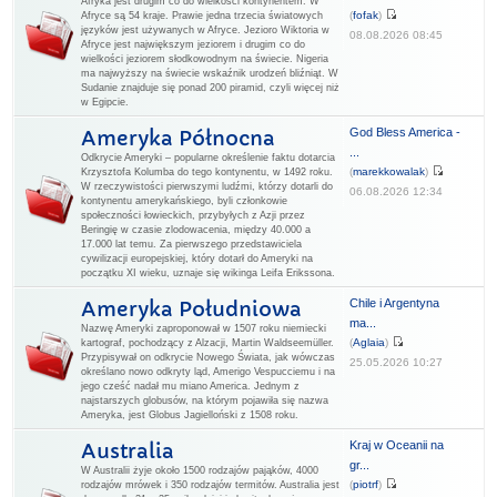
Afryka jest drugim co do wielkości kontynentem. W
(
fofak
)
Afryce są 54 kraje. Prawie jedna trzecia światowych
języków jest używanych w Afryce. Jezioro Wiktoria w
08.08.2026 08:45
Afryce jest największym jeziorem i drugim co do
wielkości jeziorem słodkowodnym na świecie. Nigeria
ma najwyższy na świecie wskaźnik urodzeń bliźniąt. W
Sudanie znajduje się ponad 200 piramid, czyli więcej niż
w Egipcie.
God Bless America -
Ameryka Północna
...
Odkrycie Ameryki – popularne określenie faktu dotarcia
(
marekkowalak
)
Krzysztofa Kolumba do tego kontynentu, w 1492 roku.
W rzeczywistości pierwszymi ludźmi, którzy dotarli do
06.08.2026 12:34
kontynentu amerykańskiego, byli członkowie
społeczności łowieckich, przybyłych z Azji przez
Beringię w czasie zlodowacenia, między 40.000 a
17.000 lat temu. Za pierwszego przedstawiciela
cywilizacji europejskiej, który dotarł do Ameryki na
początku XI wieku, uznaje się wikinga Leifa Erikssona.
Chile i Argentyna
Ameryka Południowa
ma...
Nazwę Ameryki zaproponował w 1507 roku niemiecki
(
Aglaia
)
kartograf, pochodzący z Alzacji, Martin Waldseemüller.
Przypisywał on odkrycie Nowego Świata, jak wówczas
25.05.2026 10:27
określano nowo odkryty ląd, Amerigo Vespucciemu i na
jego cześć nadał mu miano America. Jednym z
najstarszych globusów, na którym pojawiła się nazwa
Ameryka, jest Globus Jagielloński z 1508 roku.
Kraj w Oceanii na
Australia
gr...
W Australii żyje około 1500 rodzajów pająków, 4000
(
piotrf
)
rodzajów mrówek i 350 rodzajów termitów. Australia jest