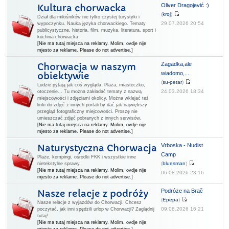
Oliver Dragojević :)
Kultura chorwacka
(
kroj
)
Dział dla miłośników nie tylko czystej turystyki i
29.07.2026 20:54
wypoczynku. Nauka języka chorwackiego. Tematy
publicystyczne, historia, film, muzyka, literatura, sport i
kuchnia chorwacka.
[Nie ma tutaj miejsca na reklamy. Molim, ovdje nije
mjesto za reklame. Please do not advertise.]
Zagadka,ale
Chorwacja w naszym
wiadomo,...
obiektywie
(
su-petar
)
Ludzie pytają jak coś wygląda. Plaża, miasteczko,
24.03.2026 18:34
otoczenie... Tu można zakładać tematy z nazwą
miejscowości i zdjęciami okolicy. Można wklejać też
linki do zdjęć z innych portali by dać jak największy
przegląd fotograficzny miejcowości. Proszę nie
umieszczać zdjęć pobranych z innych serwisów.
[Nie ma tutaj miejsca na reklamy. Molim, ovdje nije
mjesto za reklame. Please do not advertise.]
Vrboska - Nudist
Naturystyczna Chorwacja
Camp
Plaże, kempingi, ośrodki FKK i wszystkie inne
(
bluesman
)
nietekstylne sprawy.
[Nie ma tutaj miejsca na reklamy. Molim, ovdje nije
06.08.2026 23:16
mjesto za reklame. Please do not advertise.]
Podróże na Brač
Nasze relacje z podróży
(
Epepa
)
Nasze relacje z wyjazdów do Chorwacji. Chcesz
09.08.2026 16:21
poczytać, jak inni spędzili urlop w Chorwacji? Zaglądnij
tutaj!
[Nie ma tutaj miejsca na reklamy. Molim, ovdje nije