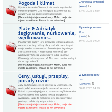
Chorwacja-wrzesień
Pogoda i klimat
(
azrael
)
Wybieracie się do Chorwacji, ale macie wątpliwości
13.07.2026 13:55
odnośnie pogody? Czy nie będzie za zimno lub za
gorąco? Jak inni znieśli chorwacki klimat?
[Nie ma tutaj miejsca na reklamy. Molim, ovdje nije
mjesto za reklame. Please do not advertise.]
Pływanie pontonem
Plaże & Adriatyk -
w ...
żeglowanie, nurkowanie,
(
clawis
)
wędkowanie...
16.07.2026 19:08
Piaszczyste plaże? To w Chorwacji jednak rzadkość.
Ale może są tacy, którzy chcą podzielić się z innymi
swoją wiedzą na ten temat. Potrzebujesz łagodnego
zejścia do morza? A może lubisz nurkować czy
wędkować? Chcesz wypożyczyć łódkę i poznać
Chorwację od strony morza? Albo masz skuter wodny i
chcesz go zabrać?
[Nie ma tutaj miejsca na reklamy. Molim, ovdje nije
mjesto za reklame. Please do not advertise.]
W tym roku ceny
Ceny, usługi, przepisy,
ostr...
porady różne
(
DamianM
)
Jacy są Chorwaci, ile co kosztuje w Chorwacji, czy
08.08.2026 14:23
warto jadać w restauracjach, co zabrać ze sobą z
Polski, czym najlepiej płacić, na co szczególnie uważać
oraz wszystkie inne pytania i uwagi związane z
wyjazdami, także te nietypowe czy specjalistyczne,
powinny znaleźć się w tym miejscu.
[Nie ma tutaj miejsca na reklamy. Molim, ovdje nije
mjesto za reklame. Please do not advertise.]