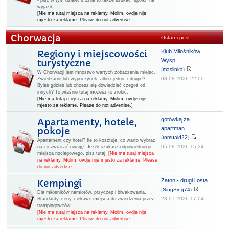
- pisz w tym dziale. Można tu także szukać "spółki" na
wyjazd.
[Nie ma tutaj miejsca na reklamy. Molim, ovdje nije
mjesto za reklame. Please do not advertise.]
Chorwacja
Ostatni post
Klub Miłośników
Regiony i miejscowości
Wysp...
turystyczne
(
maslinka
)
W Chorwacji jest mnóstwo wartych zobaczenia miejsc.
08.08.2026 22:00
Zwiedzanie lub wypoczynek, albo i jedno, i drugie?
Byłeś gdzieś lub chcesz się dowiedzieć czegoś od
innych? To właśnie tutaj możesz to zrobić.
[Nie ma tutaj miejsca na reklamy. Molim, ovdje nije
mjesto za reklame. Please do not advertise.]
gotówką za
Apartamenty, hotele,
apartman
pokoje
(
romuald22
)
Apartament czy hotel? Ile to kosztuje, co warto wybrać,
05.08.2026 15:24
na co zwracać uwagę. Jeżeli szukasz odpowiedniego
miejsca noclegowego, pisz tutaj.
[Nie ma tutaj miejsca
na reklamy. Molim, ovdje nije mjesto za reklame. Please
do not advertise.]
Zaton - drugi i osta...
Kempingi
(
SingSing74
)
Dla miłośników namiotów, przyczep i biwakowania.
28.07.2026 17:04
Standardy, ceny, ciekawe miejsca do zwiedzenia przez
trampingowców.
[Nie ma tutaj miejsca na reklamy. Molim, ovdje nije
mjesto za reklame. Please do not advertise.]