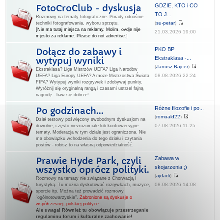
GDZIE, KTO i CO
FotoCroClub - dyskusja
TO J...
Rozmowy na tematy fotograficzne. Porady odnośnie
(
su-petar
)
techniki fotografowania, wyboru sprzętu.
[Nie ma tutaj miejsca na reklamy. Molim, ovdje nije
21.03.2026 19:00
mjesto za reklame. Please do not advertise.]
PKO BP
Dołącz do zabawy i
Ekstraklasa -...
wytypuj wyniki
(
Janusz Bajcer
)
Ekstraklasa? Liga Mistrzów UEFA? Liga Narodów
08.08.2026 22:24
UEFA? Liga Europy UEFA? A może Mistrzostwa Świata
FIFA? Wytypuj wyniki rozgrywek i zdobywaj punkty.
Wyróżnij się oryginalną rangą i czasami ustrzel fajną
nagrodę - baw się dobrze!
Różne filozofie i po...
Po godzinach...
(
romuald22
)
Dział testowy poświęcony swobodnym dyskusjom na
07.08.2026 11:25
dowolne, często niezrozumiałe lub kontrowersyjne
tematy. Moderacja w tym dziale jest ograniczona. Nie
ma obowiązku wchodzenia do tego działu i czytania
postów - robisz to na własną odpowiedzialność.
Zabawa w
Prawie Hyde Park, czyli
skojarzenia ;)
wszystko oprócz polityki.
(
ajdadi
)
Rozmowy na tematy nie związane z Chorwacją i
08.08.2026 14:08
turystyką. Tu można dyskutować rozrywkach, muzyce,
sporcie itp. Można też prowadzić rozmowy
"ogólnotowarzyskie".
Zabronione są dyskusje o
współczesnej, polskiej polityce.
Ale uwaga! Również tu obowiązuje przestrzeganie
regulaminu forum i kulturalne zachowanie!