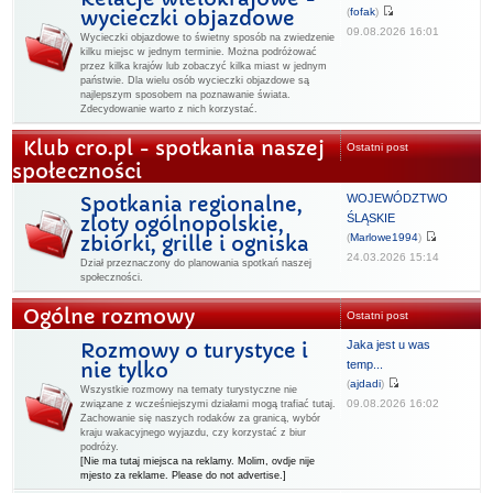
(
fofak
)
wycieczki objazdowe
09.08.2026 16:01
Wycieczki objazdowe to świetny sposób na zwiedzenie
kilku miejsc w jednym terminie. Można podróżować
przez kilka krajów lub zobaczyć kilka miast w jednym
państwie. Dla wielu osób wycieczki objazdowe są
najlepszym sposobem na poznawanie świata.
Zdecydowanie warto z nich korzystać.
Klub cro.pl - spotkania naszej
Ostatni post
społeczności
WOJEWÓDZTWO
Spotkania regionalne,
ŚLĄSKIE
zloty ogólnopolskie,
(
Marlowe1994
)
zbiórki, grille i ogniska
24.03.2026 15:14
Dział przeznaczony do planowania spotkań naszej
społeczności.
Ogólne rozmowy
Ostatni post
Jaka jest u was
Rozmowy o turystyce i
temp...
nie tylko
(
ajdadi
)
Wszystkie rozmowy na tematy turystyczne nie
09.08.2026 16:02
związane z wcześniejszymi działami mogą trafiać tutaj.
Zachowanie się naszych rodaków za granicą, wybór
kraju wakacyjnego wyjazdu, czy korzystać z biur
podróży.
[Nie ma tutaj miejsca na reklamy. Molim, ovdje nije
mjesto za reklame. Please do not advertise.]