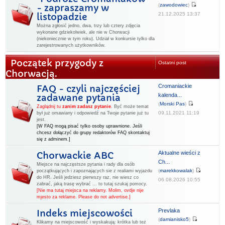
(
zawodowiec
)
- zapraszamy w
21.12.2025 13:37
listopadzie
Można zgłosić jedno, dwa, trzy lub cztery zdjęcia
wykonane gdziekolwiek, ale nie w Chorwacji
(niekoniecznie w tym roku). Udział w konkursie tylko dla
zarejestrowanych użytkowników.
Początek przygody z
Ostatni post
Chorwacją.
Cromaniackie
FAQ - czyli najczęściej
kalenda...
zadawane pytania
(
Morski Pas
)
Zaglądnij tu
zanim zadasz pytanie
.
Być może temat
09.11.2021 11:19
był już omawiany i odpowiedź na Twoje pytanie już tu
jest.
[W FAQ mogą pisać tylko osoby uprawnione. Jeśli
chcesz dołączyć do grupy redaktorów FAQ skontaktuj
się z adminem.]
Aktualne wieści z
Chorwackie ABC
Ch...
Miejsce na najczęstsze pytania i rady dla osób
(
marekkowalak
)
początkujących i zapoznających sie z realiami wyjazdu
do HR. Jeśli jedziesz pierwszy raz, nie wiesz co
06.08.2026 10:55
zabrać, jaką trasę wybrać ... to tutaj szukaj pomocy.
[Nie ma tutaj miejsca na reklamy. Molim, ovdje nije
mjesto za reklame. Please do not advertise.]
Prevlaka
Indeks miejscowości
(
damianisko5
)
Klikamy na miejscowość i wyskakują: krótka lub też