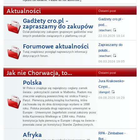
mjesto za reklame. Please do not advertise.]
Aktualności
Ostatni post
Gadżety cro.pl -
Gadżety cro.pl -
pod...
zapraszamy do zakupów
(
stachan
)
Dział poświęcony zakupom grupowym gadżetów oraz
22.03.2026 19:14
innych produktów związanych z platformą cro.pl
Zapraszamy do
Forumowe aktualności
polubi...
Tutaj znajdziesz przegląd najnowszych informacji
(
stachan
)
dotyczących forum.
06.03.2024 19:05
Jak nie Chorwacja, to...
Ostatni post
Jura Krakowsko-
Polska
Częst...
W Polsce znajduje się największy ceglany zamek
(
dangol
)
świata - pokrzyżacki zamek w Malborku. Radom ma
znacznie większą powierzchnię niż stolica Francji –
09.08.2026 16:29
Paryż. Pierwszą polską książkę kucharską, która
zachowała się do dnia dzisiejszego wydano w 1698
roku. Polska posiada drugi najstarszy uniwersytet w
Europie - Uniwersytet Jagielloński został założony przez
króla Kazimierza Wielkiego w 1364 roku. Polska
konstytucja była pierwszą w Europie i drugą na świecie -
powstała zaraz po konstytucji Stanów Zjednoczonych.
RPA - Zimbabwe -
Afryka
Bot...