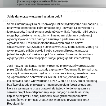
[Nie ma tutaj miejsca na reklamy. Molim, ovdje nije
mjesto za reklame. Please do not advertise.]
Teraz jest 09.08.2026 16:43
Jakie dane przetwarzamy i w jakim celu?
Statystyki
Serwis internetowy Cro.pl Chorwacja Online wykorzystuje pliki cookie i
Cro.pl przegląda
197
użytkowników :: 3 zidentyfikowanych, 1 ukryty i 193 gości
pokrewne technologie, które umożliwiają i ułatwiają Ci korzystanie z
(dane z ostatnich 3 minut)
jego zasobów (np. utrzymują sesję użytkownika). Ponadto, pliki cookie
Najwięcej użytkowników online (
5542
) było 21.04.2026 01:12
mogą być założone i wraz z innymi metodami zbierania preferencji
wykorzystywane przez naszych zaufanych partnerów w celu
Forum Chorwacja Online - Cro.pl
wyświetlenia Ci reklam spersonalizowanych oraz do celów
statystycznych. Korzystając z serwisu wyrażasz jednocześnie zgodę na
Usuń ciasteczka
• Strefa czasowa: UTC + 1 (Polska - czas zimowy) [
DST
]
wykorzystanie plików cookie i treści spersonalizowane, możesz
jednakże wyłączyć niektóre z plików cookies. Ewentualnie, możesz
wyłączyć pliki cookie w opcjach swojej przeglądarki internetowej.
Jeśli masz u nas konto, możemy również przetwarzać wprowadzone
przez Ciebie dane, które zostały zapisane w Twoim profilu (e-mail oraz
nick użytkownika są niezbędne do posiadania konta, pozostałe dane
są wprowadzane dobrowolnie). Nie musisz się jednak martwić,
jakiekolwiek dane wprowadzone przez Ciebie do bazy cro.pl nie będą
bez Twojej zgody przekazane innym podmiotom (poza sytuacjami,
które są wymagane przez prawo) i służą jedynie do korzystania z
[
reklama
] [
kontakt
]
serwisu cro.pl. Nie odsprzedamy więc Twojego e-maila ani innej
Platforma cro.pl© Chorwacja online™ wykorzystuje cookies do prawidłowego działania, te pliki
gromadzą na Twoim komputerze dane ułatwiające korzystanie z serwisu; więcej informacji w
zapisanej w profilu danej żadnemu zewnętrznemu podmiotowi.
polityce prywatności
.
Szczegółowe informacje znajdziesz w
polityce prywatności
oraz
Redakcja platformy cro.pl© Chorwacja online™ nie odpowiada za treści zamieszczone przez
Regulaminie.
użytkowników. Korzystanie z serwisu oznacza akceptację regulaminu. Serwis ma charakter