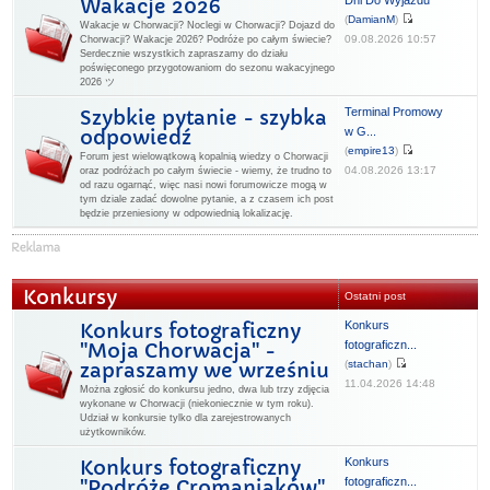
Dni Do Wyjazdu
Wakacje 2026
(
DamianM
)
Wakacje w Chorwacji? Noclegi w Chorwacji? Dojazd do
09.08.2026 10:57
Chorwacji? Wakacje 2026? Podróże po całym świecie?
Serdecznie wszystkich zapraszamy do działu
poświęconego przygotowaniom do sezonu wakacyjnego
2026 ツ
Terminal Promowy
Szybkie pytanie - szybka
w G...
odpowiedź
(
empire13
)
Forum jest wielowątkową kopalnią wiedzy o Chorwacji
04.08.2026 13:17
oraz podróżach po całym świecie - wiemy, że trudno to
od razu ogarnąć, więc nasi nowi forumowicze mogą w
tym dziale zadać dowolne pytanie, a z czasem ich post
będzie przeniesiony w odpowiednią lokalizację.
Konkursy
Ostatni post
Konkurs
Konkurs fotograficzny
fotograficzn...
"Moja Chorwacja" -
(
stachan
)
zapraszamy we wrześniu
11.04.2026 14:48
Można zgłosić do konkursu jedno, dwa lub trzy zdjęcia
wykonane w Chorwacji (niekoniecznie w tym roku).
Udział w konkursie tylko dla zarejestrowanych
użytkowników.
Konkurs
Konkurs fotograficzny
fotograficzn...
"Podróże Cromaniaków"