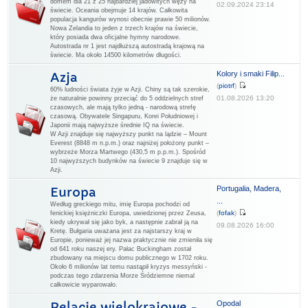
domem dla 21 z 25 najbardziej jadowitych węży na
02.09.2024 23:14
świecie. Oceania obejmuje 14 krajów. Całkowita
populacja kangurów wynosi obecnie prawie 50 milionów.
Nowa Zelandia to jeden z trzech krajów na świecie,
który posiada dwa oficjalne hymny narodowe.
Autostrada nr 1 jest najdłuższą autostradą krajową na
świecie. Ma około 14500 kilometrów długości.
Kolory i smaki Filip...
Azja
(
piotrf
)
60% ludności świata żyje w Azji. Chiny są tak szerokie,
01.08.2026 13:20
że naturalnie powinny przeciąć do 5 oddzielnych stref
czasowych, ale mają tylko jedną - narodową strefę
czasową. Obywatele Singapuru, Korei Południowej i
Japonii mają najwyższe średnie IQ na świecie.
W Azji znajduje się najwyższy punkt na lądzie – Mount
Everest (8848 m n.p.m.) oraz najniżej położony punkt –
wybrzeże Morza Martwego (430,5 m p.p.m.). Spośród
10 najwyższych budynków na świecie 9 znajduje się w
Azji.
Portugalia, Madera,
Europa
...
Według greckiego mitu, imię Europa pochodzi od
(
fofak
)
fenickiej księżniczki Europa, uwiedzionej przez Zeusa,
kiedy ukrywał się jako byk, a następnie zabrał ją na
09.08.2026 16:00
Kretę. Bułgaria uważana jest za najstarszy kraj w
Europie, ponieważ jej nazwa praktycznie nie zmieniła się
od 641 roku naszej ery. Pałac Buckingham został
zbudowany na miejscu domu publicznego w 1702 roku.
Około 6 milionów lat temu nastąpił kryzys messyński -
podczas tego zdarzenia Morze Śródziemne niemal
całkowicie wyparowało.
Opodal
Relacje wielokrajowe -