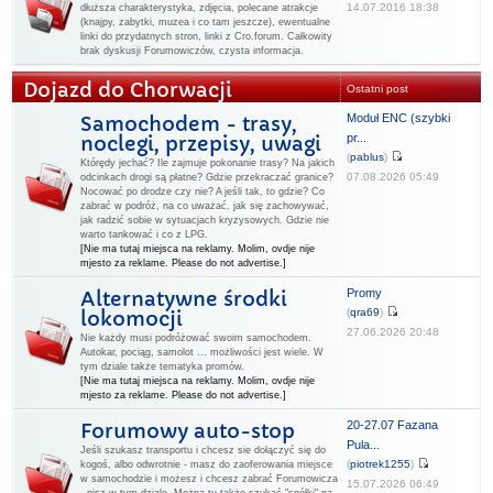
14.07.2016 18:38
dłuższa charakterystyka, zdjęcia, polecane atrakcje
(knajpy, zabytki, muzea i co tam jeszcze), ewentualne
linki do przydatnych stron, linki z Cro.forum. Całkowity
brak dyskusji Forumowiczów, czysta informacja.
Dojazd do Chorwacji
Ostatni post
Moduł ENC (szybki
Samochodem - trasy,
pr...
noclegi, przepisy, uwagi
(
pablus
)
Którędy jechać? Ile zajmuje pokonanie trasy? Na jakich
07.08.2026 05:49
odcinkach drogi są płatne? Gdzie przekraczać granice?
Nocować po drodze czy nie? A jeśli tak, to gdzie? Co
zabrać w podróż, na co uważać, jak się zachowywać,
jak radzić sobie w sytuacjach kryzysowych. Gdzie nie
warto tankować i co z LPG.
[Nie ma tutaj miejsca na reklamy. Molim, ovdje nije
mjesto za reklame. Please do not advertise.]
Promy
Alternatywne środki
(
qra69
)
lokomocji
27.06.2026 20:48
Nie każdy musi podróżować swoim samochodem.
Autokar, pociąg, samolot ... możliwości jest wiele. W
tym dziale także tematyka promów.
[Nie ma tutaj miejsca na reklamy. Molim, ovdje nije
mjesto za reklame. Please do not advertise.]
20-27.07 Fazana
Forumowy auto-stop
Pula...
Jeśli szukasz transportu i chcesz sie dołączyć się do
(
piotrek1255
)
kogoś, albo odwrotnie - masz do zaoferowania miejsce
w samochodzie i możesz i chcesz zabrać Forumowicza
15.07.2026 06:49