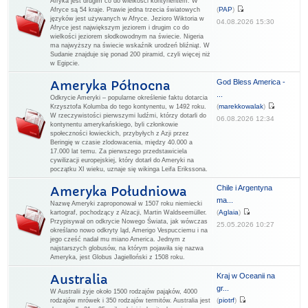
Afryka jest drugim co do wielkości kontynentem. W
(
PAP
)
Afryce są 54 kraje. Prawie jedna trzecia światowych
języków jest używanych w Afryce. Jezioro Wiktoria w
04.08.2026 15:30
Afryce jest największym jeziorem i drugim co do
wielkości jeziorem słodkowodnym na świecie. Nigeria
ma najwyższy na świecie wskaźnik urodzeń bliźniąt. W
Sudanie znajduje się ponad 200 piramid, czyli więcej niż
w Egipcie.
God Bless America -
Ameryka Północna
...
Odkrycie Ameryki – popularne określenie faktu dotarcia
(
marekkowalak
)
Krzysztofa Kolumba do tego kontynentu, w 1492 roku.
W rzeczywistości pierwszymi ludźmi, którzy dotarli do
06.08.2026 12:34
kontynentu amerykańskiego, byli członkowie
społeczności łowieckich, przybyłych z Azji przez
Beringię w czasie zlodowacenia, między 40.000 a
17.000 lat temu. Za pierwszego przedstawiciela
cywilizacji europejskiej, który dotarł do Ameryki na
początku XI wieku, uznaje się wikinga Leifa Erikssona.
Chile i Argentyna
Ameryka Południowa
ma...
Nazwę Ameryki zaproponował w 1507 roku niemiecki
(
Aglaia
)
kartograf, pochodzący z Alzacji, Martin Waldseemüller.
Przypisywał on odkrycie Nowego Świata, jak wówczas
25.05.2026 10:27
określano nowo odkryty ląd, Amerigo Vespucciemu i na
jego cześć nadał mu miano America. Jednym z
najstarszych globusów, na którym pojawiła się nazwa
Ameryka, jest Globus Jagielloński z 1508 roku.
Kraj w Oceanii na
Australia
gr...
W Australii żyje około 1500 rodzajów pająków, 4000
(
piotrf
)
rodzajów mrówek i 350 rodzajów termitów. Australia jest