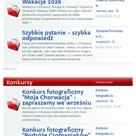
Objazdy autostrady
Wakacje 2026
w...
Wakacje w Chorwacji? Noclegi w Chorwacji? Dojazd do
(
maciek_apo
)
Chorwacji? Wakacje 2026? Podróże po całym świecie?
Serdecznie wszystkich zapraszamy do działu
06.08.2026 15:11
poświęconego przygotowaniom do sezonu wakacyjnego
2026 ツ
Terminal Promowy
Szybkie pytanie - szybka
w G...
odpowiedź
(
empire13
)
Forum jest wielowątkową kopalnią wiedzy o Chorwacji
04.08.2026 13:17
oraz podróżach po całym świecie - wiemy, że trudno to
od razu ogarnąć, więc nasi nowi forumowicze mogą w
tym dziale zadać dowolne pytanie, a z czasem ich post
będzie przeniesiony w odpowiednią lokalizację.
Konkursy
Ostatni post
Konkurs
Konkurs fotograficzny
fotograficzn...
"Moja Chorwacja" -
(
stachan
)
zapraszamy we wrześniu
11.04.2026 14:48
Można zgłosić do konkursu jedno, dwa lub trzy zdjęcia
wykonane w Chorwacji (niekoniecznie w tym roku).
Udział w konkursie tylko dla zarejestrowanych
użytkowników.
Konkurs
Konkurs fotograficzny
fotograficzn...
"Podróże Cromaniaków"