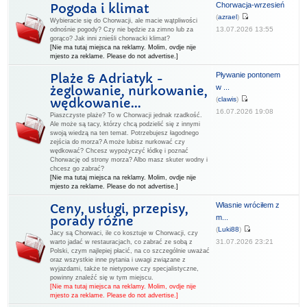
Chorwacja-wrzesień
Pogoda i klimat
(
azrael
)
Wybieracie się do Chorwacji, ale macie wątpliwości
13.07.2026 13:55
odnośnie pogody? Czy nie będzie za zimno lub za
gorąco? Jak inni znieśli chorwacki klimat?
[Nie ma tutaj miejsca na reklamy. Molim, ovdje nije
mjesto za reklame. Please do not advertise.]
Pływanie pontonem
Plaże & Adriatyk -
w ...
żeglowanie, nurkowanie,
(
clawis
)
wędkowanie...
16.07.2026 19:08
Piaszczyste plaże? To w Chorwacji jednak rzadkość.
Ale może są tacy, którzy chcą podzielić się z innymi
swoją wiedzą na ten temat. Potrzebujesz łagodnego
zejścia do morza? A może lubisz nurkować czy
wędkować? Chcesz wypożyczyć łódkę i poznać
Chorwację od strony morza? Albo masz skuter wodny i
chcesz go zabrać?
[Nie ma tutaj miejsca na reklamy. Molim, ovdje nije
mjesto za reklame. Please do not advertise.]
Własnie wróciłem z
Ceny, usługi, przepisy,
m...
porady różne
(
Luki88
)
Jacy są Chorwaci, ile co kosztuje w Chorwacji, czy
31.07.2026 23:21
warto jadać w restauracjach, co zabrać ze sobą z
Polski, czym najlepiej płacić, na co szczególnie uważać
oraz wszystkie inne pytania i uwagi związane z
wyjazdami, także te nietypowe czy specjalistyczne,
powinny znaleźć się w tym miejscu.
[Nie ma tutaj miejsca na reklamy. Molim, ovdje nije
mjesto za reklame. Please do not advertise.]