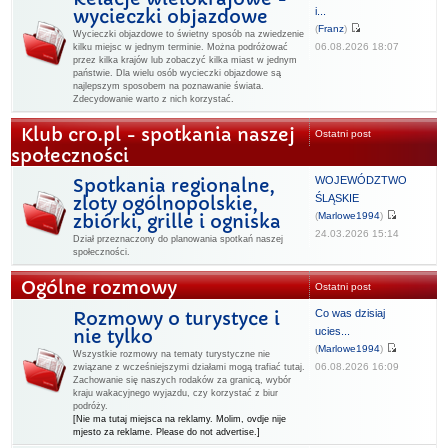
i...
wycieczki objazdowe
(
Franz
)
Wycieczki objazdowe to świetny sposób na zwiedzenie
06.08.2026 18:07
kilku miejsc w jednym terminie. Można podróżować
przez kilka krajów lub zobaczyć kilka miast w jednym
państwie. Dla wielu osób wycieczki objazdowe są
najlepszym sposobem na poznawanie świata.
Zdecydowanie warto z nich korzystać.
Klub cro.pl - spotkania naszej
Ostatni post
społeczności
WOJEWÓDZTWO
Spotkania regionalne,
ŚLĄSKIE
zloty ogólnopolskie,
(
Marlowe1994
)
zbiórki, grille i ogniska
24.03.2026 15:14
Dział przeznaczony do planowania spotkań naszej
społeczności.
Ogólne rozmowy
Ostatni post
Co was dzisiaj
Rozmowy o turystyce i
ucies...
nie tylko
(
Marlowe1994
)
Wszystkie rozmowy na tematy turystyczne nie
06.08.2026 16:09
związane z wcześniejszymi działami mogą trafiać tutaj.
Zachowanie się naszych rodaków za granicą, wybór
kraju wakacyjnego wyjazdu, czy korzystać z biur
podróży.
[Nie ma tutaj miejsca na reklamy. Molim, ovdje nije
mjesto za reklame. Please do not advertise.]