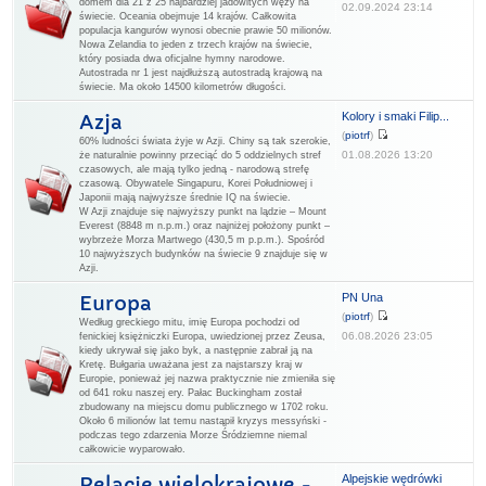
domem dla 21 z 25 najbardziej jadowitych węży na
02.09.2024 23:14
świecie. Oceania obejmuje 14 krajów. Całkowita
populacja kangurów wynosi obecnie prawie 50 milionów.
Nowa Zelandia to jeden z trzech krajów na świecie,
który posiada dwa oficjalne hymny narodowe.
Autostrada nr 1 jest najdłuższą autostradą krajową na
świecie. Ma około 14500 kilometrów długości.
Kolory i smaki Filip...
Azja
(
piotrf
)
60% ludności świata żyje w Azji. Chiny są tak szerokie,
01.08.2026 13:20
że naturalnie powinny przeciąć do 5 oddzielnych stref
czasowych, ale mają tylko jedną - narodową strefę
czasową. Obywatele Singapuru, Korei Południowej i
Japonii mają najwyższe średnie IQ na świecie.
W Azji znajduje się najwyższy punkt na lądzie – Mount
Everest (8848 m n.p.m.) oraz najniżej położony punkt –
wybrzeże Morza Martwego (430,5 m p.p.m.). Spośród
10 najwyższych budynków na świecie 9 znajduje się w
Azji.
PN Una
Europa
(
piotrf
)
Według greckiego mitu, imię Europa pochodzi od
06.08.2026 23:05
fenickiej księżniczki Europa, uwiedzionej przez Zeusa,
kiedy ukrywał się jako byk, a następnie zabrał ją na
Kretę. Bułgaria uważana jest za najstarszy kraj w
Europie, ponieważ jej nazwa praktycznie nie zmieniła się
od 641 roku naszej ery. Pałac Buckingham został
zbudowany na miejscu domu publicznego w 1702 roku.
Około 6 milionów lat temu nastąpił kryzys messyński -
podczas tego zdarzenia Morze Śródziemne niemal
całkowicie wyparowało.
Alpejskie wędrówki
Relacje wielokrajowe -