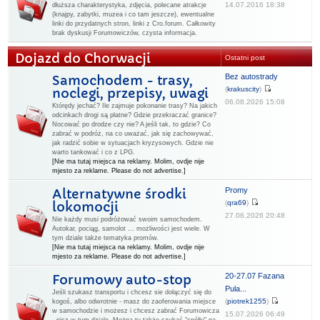
14.07.2016 18:38
dłuższa charakterystyka, zdjęcia, polecane atrakcje
(knajpy, zabytki, muzea i co tam jeszcze), ewentualne
linki do przydatnych stron, linki z Cro.forum. Całkowity
brak dyskusji Forumowiczów, czysta informacja.
Dojazd do Chorwacji
Ostatni post
Bez autostrady
Samochodem - trasy,
(
krakuscity
)
noclegi, przepisy, uwagi
06.08.2026 15:08
Którędy jechać? Ile zajmuje pokonanie trasy? Na jakich
odcinkach drogi są płatne? Gdzie przekraczać granice?
Nocować po drodze czy nie? A jeśli tak, to gdzie? Co
zabrać w podróż, na co uważać, jak się zachowywać,
jak radzić sobie w sytuacjach kryzysowych. Gdzie nie
warto tankować i co z LPG.
[Nie ma tutaj miejsca na reklamy. Molim, ovdje nije
mjesto za reklame. Please do not advertise.]
Promy
Alternatywne środki
(
qra69
)
lokomocji
27.06.2026 20:48
Nie każdy musi podróżować swoim samochodem.
Autokar, pociąg, samolot ... możliwości jest wiele. W
tym dziale także tematyka promów.
[Nie ma tutaj miejsca na reklamy. Molim, ovdje nije
mjesto za reklame. Please do not advertise.]
20-27.07 Fazana
Forumowy auto-stop
Pula...
Jeśli szukasz transportu i chcesz sie dołączyć się do
(
piotrek1255
)
kogoś, albo odwrotnie - masz do zaoferowania miejsce
w samochodzie i możesz i chcesz zabrać Forumowicza
15.07.2026 06:49