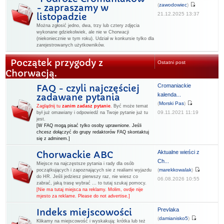
(
zawodowiec
)
- zapraszamy w
21.12.2025 13:37
listopadzie
Można zgłosić jedno, dwa, trzy lub cztery zdjęcia
wykonane gdziekolwiek, ale nie w Chorwacji
(niekoniecznie w tym roku). Udział w konkursie tylko dla
zarejestrowanych użytkowników.
Początek przygody z
Ostatni post
Chorwacją.
Cromaniackie
FAQ - czyli najczęściej
kalenda...
zadawane pytania
(
Morski Pas
)
Zaglądnij tu
zanim zadasz pytanie
.
Być może temat
09.11.2021 11:19
był już omawiany i odpowiedź na Twoje pytanie już tu
jest.
[W FAQ mogą pisać tylko osoby uprawnione. Jeśli
chcesz dołączyć do grupy redaktorów FAQ skontaktuj
się z adminem.]
Aktualne wieści z
Chorwackie ABC
Ch...
Miejsce na najczęstsze pytania i rady dla osób
(
marekkowalak
)
początkujących i zapoznających sie z realiami wyjazdu
do HR. Jeśli jedziesz pierwszy raz, nie wiesz co
06.08.2026 10:55
zabrać, jaką trasę wybrać ... to tutaj szukaj pomocy.
[Nie ma tutaj miejsca na reklamy. Molim, ovdje nije
mjesto za reklame. Please do not advertise.]
Prevlaka
Indeks miejscowości
(
damianisko5
)
Klikamy na miejscowość i wyskakują: krótka lub też