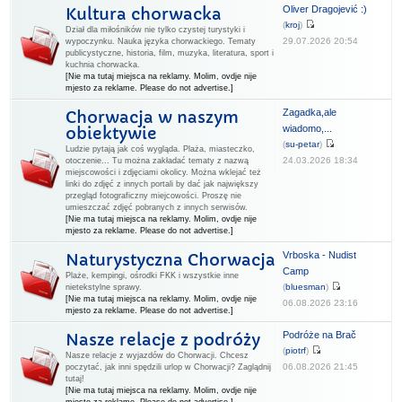
Oliver Dragojević :)
Kultura chorwacka
(
kroj
)
Dział dla miłośników nie tylko czystej turystyki i
29.07.2026 20:54
wypoczynku. Nauka języka chorwackiego. Tematy
publicystyczne, historia, film, muzyka, literatura, sport i
kuchnia chorwacka.
[Nie ma tutaj miejsca na reklamy. Molim, ovdje nije
mjesto za reklame. Please do not advertise.]
Zagadka,ale
Chorwacja w naszym
wiadomo,...
obiektywie
(
su-petar
)
Ludzie pytają jak coś wygląda. Plaża, miasteczko,
24.03.2026 18:34
otoczenie... Tu można zakładać tematy z nazwą
miejscowości i zdjęciami okolicy. Można wklejać też
linki do zdjęć z innych portali by dać jak największy
przegląd fotograficzny miejcowości. Proszę nie
umieszczać zdjęć pobranych z innych serwisów.
[Nie ma tutaj miejsca na reklamy. Molim, ovdje nije
mjesto za reklame. Please do not advertise.]
Vrboska - Nudist
Naturystyczna Chorwacja
Camp
Plaże, kempingi, ośrodki FKK i wszystkie inne
(
bluesman
)
nietekstylne sprawy.
[Nie ma tutaj miejsca na reklamy. Molim, ovdje nije
06.08.2026 23:16
mjesto za reklame. Please do not advertise.]
Podróże na Brač
Nasze relacje z podróży
(
piotrf
)
Nasze relacje z wyjazdów do Chorwacji. Chcesz
06.08.2026 21:45
poczytać, jak inni spędzili urlop w Chorwacji? Zaglądnij
tutaj!
[Nie ma tutaj miejsca na reklamy. Molim, ovdje nije