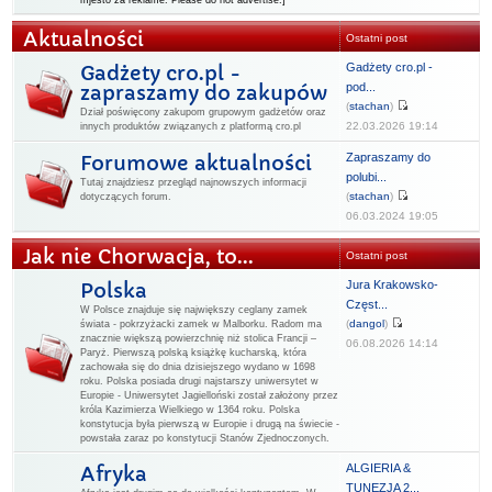
mjesto za reklame. Please do not advertise.]
Aktualności
Ostatni post
Gadżety cro.pl -
Gadżety cro.pl -
pod...
zapraszamy do zakupów
(
stachan
)
Dział poświęcony zakupom grupowym gadżetów oraz
22.03.2026 19:14
innych produktów związanych z platformą cro.pl
Zapraszamy do
Forumowe aktualności
polubi...
Tutaj znajdziesz przegląd najnowszych informacji
(
stachan
)
dotyczących forum.
06.03.2024 19:05
Jak nie Chorwacja, to...
Ostatni post
Jura Krakowsko-
Polska
Częst...
W Polsce znajduje się największy ceglany zamek
(
dangol
)
świata - pokrzyżacki zamek w Malborku. Radom ma
znacznie większą powierzchnię niż stolica Francji –
06.08.2026 14:14
Paryż. Pierwszą polską książkę kucharską, która
zachowała się do dnia dzisiejszego wydano w 1698
roku. Polska posiada drugi najstarszy uniwersytet w
Europie - Uniwersytet Jagielloński został założony przez
króla Kazimierza Wielkiego w 1364 roku. Polska
konstytucja była pierwszą w Europie i drugą na świecie -
powstała zaraz po konstytucji Stanów Zjednoczonych.
ALGIERIA &
Afryka
TUNEZJA 2...