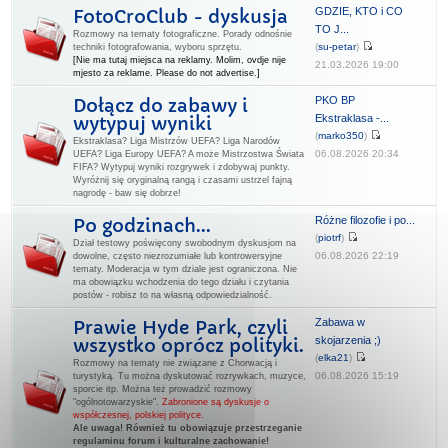
GDZIE, KTO i CO
FotoCroClub - dyskusja
TO J...
Rozmowy na tematy fotograficzne. Porady odnośnie
(
su-petar
)
techniki fotografowania, wyboru sprzętu.
[Nie ma tutaj miejsca na reklamy. Molim, ovdje nije
21.03.2026 19:00
mjesto za reklame. Please do not advertise.]
PKO BP
Dołącz do zabawy i
Ekstraklasa -...
wytypuj wyniki
(
marko350
)
Ekstraklasa? Liga Mistrzów UEFA? Liga Narodów
06.08.2026 20:34
UEFA? Liga Europy UEFA? A może Mistrzostwa Świata
FIFA? Wytypuj wyniki rozgrywek i zdobywaj punkty.
Wyróżnij się oryginalną rangą i czasami ustrzel fajną
nagrodę - baw się dobrze!
Różne filozofie i po...
Po godzinach...
(
piotrf
)
Dział testowy poświęcony swobodnym dyskusjom na
06.08.2026 22:19
dowolne, często niezrozumiałe lub kontrowersyjne
tematy. Moderacja w tym dziale jest ograniczona. Nie
ma obowiązku wchodzenia do tego działu i czytania
postów - robisz to na własną odpowiedzialność.
Zabawa w
Prawie Hyde Park, czyli
skojarzenia ;)
wszystko oprócz polityki.
(
elka21
)
Rozmowy na tematy nie związane z Chorwacją i
06.08.2026 15:19
turystyką. Tu można dyskutować rozrywkach, muzyce,
sporcie itp. Można też prowadzić rozmowy
"ogólnotowarzyskie".
Zabronione są dyskusje o
współczesnej, polskiej polityce.
Ale uwaga! Również tu obowiązuje przestrzeganie
regulaminu forum i kulturalne zachowanie!