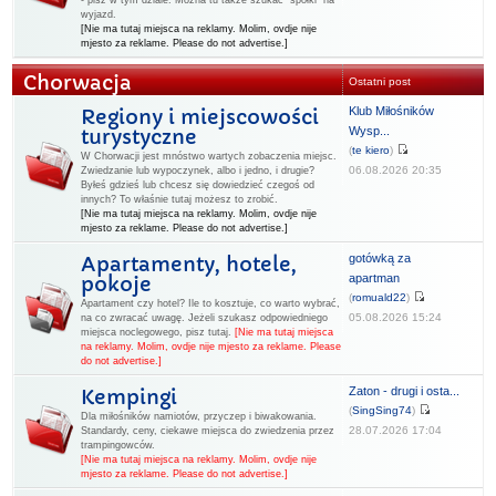
- pisz w tym dziale. Można tu także szukać "spółki" na
wyjazd.
[Nie ma tutaj miejsca na reklamy. Molim, ovdje nije
mjesto za reklame. Please do not advertise.]
Chorwacja
Ostatni post
Klub Miłośników
Regiony i miejscowości
Wysp...
turystyczne
(
te kiero
)
W Chorwacji jest mnóstwo wartych zobaczenia miejsc.
06.08.2026 20:35
Zwiedzanie lub wypoczynek, albo i jedno, i drugie?
Byłeś gdzieś lub chcesz się dowiedzieć czegoś od
innych? To właśnie tutaj możesz to zrobić.
[Nie ma tutaj miejsca na reklamy. Molim, ovdje nije
mjesto za reklame. Please do not advertise.]
gotówką za
Apartamenty, hotele,
apartman
pokoje
(
romuald22
)
Apartament czy hotel? Ile to kosztuje, co warto wybrać,
05.08.2026 15:24
na co zwracać uwagę. Jeżeli szukasz odpowiedniego
miejsca noclegowego, pisz tutaj.
[Nie ma tutaj miejsca
na reklamy. Molim, ovdje nije mjesto za reklame. Please
do not advertise.]
Zaton - drugi i osta...
Kempingi
(
SingSing74
)
Dla miłośników namiotów, przyczep i biwakowania.
28.07.2026 17:04
Standardy, ceny, ciekawe miejsca do zwiedzenia przez
trampingowców.
[Nie ma tutaj miejsca na reklamy. Molim, ovdje nije
mjesto za reklame. Please do not advertise.]