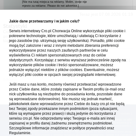
[Nie ma tutaj miejsca na reklamy. Molim, ovdje nije
mjesto za reklame. Please do not advertise.]
Teraz jest 07.08.2026 01:19
Jakie dane przetwarzamy i w jakim celu?
Statystyki
Serwis internetowy Cro.pl Chorwacja Online wykorzystuje pliki cookie i
Cro.pl przegląda
165
użytkowników :: 2 zidentyfikowanych, 0 ukrytych i 163
pokrewne technologie, które umożliwiają i ułatwiają Ci korzystanie z
gości (dane z ostatnich 3 minut)
jego zasobów (np. utrzymują sesję użytkownika). Ponadto, pliki cookie
Najwięcej użytkowników online (
5542
) było 21.04.2026 01:12
mogą być założone i wraz z innymi metodami zbierania preferencji
wykorzystywane przez naszych zaufanych partnerów w celu
Forum Chorwacja Online - Cro.pl
wyświetlenia Ci reklam spersonalizowanych oraz do celów
statystycznych. Korzystając z serwisu wyrażasz jednocześnie zgodę na
Usuń ciasteczka
• Strefa czasowa: UTC + 1 (Polska - czas zimowy) [
DST
]
wykorzystanie plików cookie i treści spersonalizowane, możesz
jednakże wyłączyć niektóre z plików cookies. Ewentualnie, możesz
wyłączyć pliki cookie w opcjach swojej przeglądarki internetowej.
Jeśli masz u nas konto, możemy również przetwarzać wprowadzone
przez Ciebie dane, które zostały zapisane w Twoim profilu (e-mail oraz
nick użytkownika są niezbędne do posiadania konta, pozostałe dane
są wprowadzane dobrowolnie). Nie musisz się jednak martwić,
jakiekolwiek dane wprowadzone przez Ciebie do bazy cro.pl nie będą
bez Twojej zgody przekazane innym podmiotom (poza sytuacjami,
które są wymagane przez prawo) i służą jedynie do korzystania z
[
reklama
] [
kontakt
]
serwisu cro.pl. Nie odsprzedamy więc Twojego e-maila ani innej
Platforma cro.pl© Chorwacja online™ wykorzystuje cookies do prawidłowego działania, te pliki
gromadzą na Twoim komputerze dane ułatwiające korzystanie z serwisu; więcej informacji w
zapisanej w profilu danej żadnemu zewnętrznemu podmiotowi.
polityce prywatności
.
Szczegółowe informacje znajdziesz w
polityce prywatności
oraz
Redakcja platformy cro.pl© Chorwacja online™ nie odpowiada za treści zamieszczone przez
Regulaminie.
użytkowników. Korzystanie z serwisu oznacza akceptację regulaminu. Serwis ma charakter