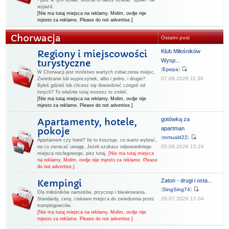
- pisz w tym dziale. Można tu także szukać "spółki" na
wyjazd.
[Nie ma tutaj miejsca na reklamy. Molim, ovdje nije
mjesto za reklame. Please do not advertise.]
Chorwacja
Ostatni post
Klub Miłośników
Regiony i miejscowości
Wysp...
turystyczne
(
Epepa
)
W Chorwacji jest mnóstwo wartych zobaczenia miejsc.
07.08.2026 11:30
Zwiedzanie lub wypoczynek, albo i jedno, i drugie?
Byłeś gdzieś lub chcesz się dowiedzieć czegoś od
innych? To właśnie tutaj możesz to zrobić.
[Nie ma tutaj miejsca na reklamy. Molim, ovdje nije
mjesto za reklame. Please do not advertise.]
gotówką za
Apartamenty, hotele,
apartman
pokoje
(
romuald22
)
Apartament czy hotel? Ile to kosztuje, co warto wybrać,
05.08.2026 15:24
na co zwracać uwagę. Jeżeli szukasz odpowiedniego
miejsca noclegowego, pisz tutaj.
[Nie ma tutaj miejsca
na reklamy. Molim, ovdje nije mjesto za reklame. Please
do not advertise.]
Zaton - drugi i osta...
Kempingi
(
SingSing74
)
Dla miłośników namiotów, przyczep i biwakowania.
28.07.2026 17:04
Standardy, ceny, ciekawe miejsca do zwiedzenia przez
trampingowców.
[Nie ma tutaj miejsca na reklamy. Molim, ovdje nije
mjesto za reklame. Please do not advertise.]