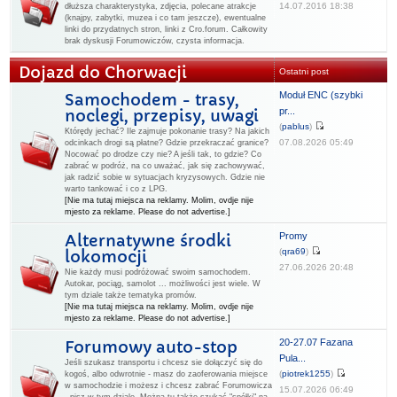
14.07.2016 18:38
dłuższa charakterystyka, zdjęcia, polecane atrakcje
(knajpy, zabytki, muzea i co tam jeszcze), ewentualne
linki do przydatnych stron, linki z Cro.forum. Całkowity
brak dyskusji Forumowiczów, czysta informacja.
Dojazd do Chorwacji
Ostatni post
Moduł ENC (szybki
Samochodem - trasy,
pr...
noclegi, przepisy, uwagi
(
pablus
)
Którędy jechać? Ile zajmuje pokonanie trasy? Na jakich
07.08.2026 05:49
odcinkach drogi są płatne? Gdzie przekraczać granice?
Nocować po drodze czy nie? A jeśli tak, to gdzie? Co
zabrać w podróż, na co uważać, jak się zachowywać,
jak radzić sobie w sytuacjach kryzysowych. Gdzie nie
warto tankować i co z LPG.
[Nie ma tutaj miejsca na reklamy. Molim, ovdje nije
mjesto za reklame. Please do not advertise.]
Promy
Alternatywne środki
(
qra69
)
lokomocji
27.06.2026 20:48
Nie każdy musi podróżować swoim samochodem.
Autokar, pociąg, samolot ... możliwości jest wiele. W
tym dziale także tematyka promów.
[Nie ma tutaj miejsca na reklamy. Molim, ovdje nije
mjesto za reklame. Please do not advertise.]
20-27.07 Fazana
Forumowy auto-stop
Pula...
Jeśli szukasz transportu i chcesz sie dołączyć się do
(
piotrek1255
)
kogoś, albo odwrotnie - masz do zaoferowania miejsce
w samochodzie i możesz i chcesz zabrać Forumowicza
15.07.2026 06:49