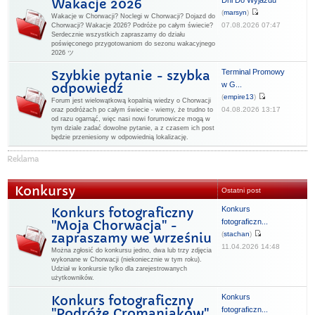
Dni Do Wyjazdu
Wakacje 2026
(
marsyn
)
Wakacje w Chorwacji? Noclegi w Chorwacji? Dojazd do
07.08.2026 07:47
Chorwacji? Wakacje 2026? Podróże po całym świecie?
Serdecznie wszystkich zapraszamy do działu
poświęconego przygotowaniom do sezonu wakacyjnego
2026 ツ
Terminal Promowy
Szybkie pytanie - szybka
w G...
odpowiedź
(
empire13
)
Forum jest wielowątkową kopalnią wiedzy o Chorwacji
04.08.2026 13:17
oraz podróżach po całym świecie - wiemy, że trudno to
od razu ogarnąć, więc nasi nowi forumowicze mogą w
tym dziale zadać dowolne pytanie, a z czasem ich post
będzie przeniesiony w odpowiednią lokalizację.
Konkursy
Ostatni post
Konkurs
Konkurs fotograficzny
fotograficzn...
"Moja Chorwacja" -
(
stachan
)
zapraszamy we wrześniu
11.04.2026 14:48
Można zgłosić do konkursu jedno, dwa lub trzy zdjęcia
wykonane w Chorwacji (niekoniecznie w tym roku).
Udział w konkursie tylko dla zarejestrowanych
użytkowników.
Konkurs
Konkurs fotograficzny
fotograficzn...
"Podróże Cromaniaków"