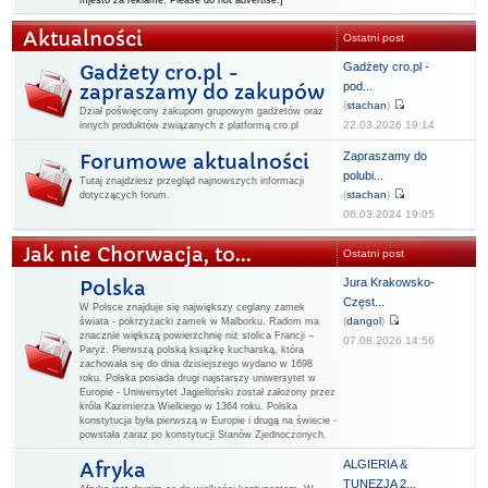
mjesto za reklame. Please do not advertise.]
Aktualności
Ostatni post
Gadżety cro.pl -
Gadżety cro.pl -
pod...
zapraszamy do zakupów
(
stachan
)
Dział poświęcony zakupom grupowym gadżetów oraz
22.03.2026 19:14
innych produktów związanych z platformą cro.pl
Zapraszamy do
Forumowe aktualności
polubi...
Tutaj znajdziesz przegląd najnowszych informacji
(
stachan
)
dotyczących forum.
06.03.2024 19:05
Jak nie Chorwacja, to...
Ostatni post
Jura Krakowsko-
Polska
Częst...
W Polsce znajduje się największy ceglany zamek
(
dangol
)
świata - pokrzyżacki zamek w Malborku. Radom ma
znacznie większą powierzchnię niż stolica Francji –
07.08.2026 14:56
Paryż. Pierwszą polską książkę kucharską, która
zachowała się do dnia dzisiejszego wydano w 1698
roku. Polska posiada drugi najstarszy uniwersytet w
Europie - Uniwersytet Jagielloński został założony przez
króla Kazimierza Wielkiego w 1364 roku. Polska
konstytucja była pierwszą w Europie i drugą na świecie -
powstała zaraz po konstytucji Stanów Zjednoczonych.
ALGIERIA &
Afryka
TUNEZJA 2...