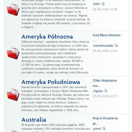
Afryka jest drugim co do wielkości kontynentem. W
(
PAP
)
Afryce są 54 kraje. Prawie jedna trzecia światowych
języków jest używanych w Afryce. Jezioro Wiktoria w
04.08.2026 15:30
Afryce jest największym jeziorem i drugim co do
wielkości jeziorem słodkowodnym na świecie. Nigeria
ma najwyższy na świecie wskaźnik urodzeń bliźniąt. W
Sudanie znajduje się ponad 200 piramid, czyli więcej niż
w Egipcie.
God Bless America -
Ameryka Północna
...
Odkrycie Ameryki – popularne określenie faktu dotarcia
(
marekkowalak
)
Krzysztofa Kolumba do tego kontynentu, w 1492 roku.
W rzeczywistości pierwszymi ludźmi, którzy dotarli do
06.08.2026 12:34
kontynentu amerykańskiego, byli członkowie
społeczności łowieckich, przybyłych z Azji przez
Beringię w czasie zlodowacenia, między 40.000 a
17.000 lat temu. Za pierwszego przedstawiciela
cywilizacji europejskiej, który dotarł do Ameryki na
początku XI wieku, uznaje się wikinga Leifa Erikssona.
Chile i Argentyna
Ameryka Południowa
ma...
Nazwę Ameryki zaproponował w 1507 roku niemiecki
(
Aglaia
)
kartograf, pochodzący z Alzacji, Martin Waldseemüller.
Przypisywał on odkrycie Nowego Świata, jak wówczas
25.05.2026 10:27
określano nowo odkryty ląd, Amerigo Vespucciemu i na
jego cześć nadał mu miano America. Jednym z
najstarszych globusów, na którym pojawiła się nazwa
Ameryka, jest Globus Jagielloński z 1508 roku.
Kraj w Oceanii na
Australia
gr...
W Australii żyje około 1500 rodzajów pająków, 4000
(
piotrf
)
rodzajów mrówek i 350 rodzajów termitów. Australia jest