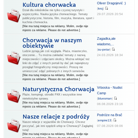
Oliver Dragojević :)
Kultura chorwacka
(
kroj
)
Dział dla miłośników nie tylko czystej turystyki i
29.07.2026 20:54
wypoczynku. Nauka języka chorwackiego. Tematy
publicystyczne, historia, film, muzyka, literatura, sport i
kuchnia chorwacka.
[Nie ma tutaj miejsca na reklamy. Molim, ovdje nije
mjesto za reklame. Please do not advertise.]
Zagadka,ale
Chorwacja w naszym
wiadomo,...
obiektywie
(
su-petar
)
Ludzie pytają jak coś wygląda. Plaża, miasteczko,
24.03.2026 18:34
otoczenie... Tu można zakładać tematy z nazwą
miejscowości i zdjęciami okolicy. Można wklejać też
linki do zdjęć z innych portali by dać jak największy
przegląd fotograficzny miejcowości. Proszę nie
umieszczać zdjęć pobranych z innych serwisów.
[Nie ma tutaj miejsca na reklamy. Molim, ovdje nije
mjesto za reklame. Please do not advertise.]
Vrboska - Nudist
Naturystyczna Chorwacja
Camp
Plaże, kempingi, ośrodki FKK i wszystkie inne
(
bluesman
)
nietekstylne sprawy.
[Nie ma tutaj miejsca na reklamy. Molim, ovdje nije
06.08.2026 23:16
mjesto za reklame. Please do not advertise.]
Podróże na Brač
Nasze relacje z podróży
(
empire13
)
Nasze relacje z wyjazdów do Chorwacji. Chcesz
07.08.2026 08:06
poczytać, jak inni spędzili urlop w Chorwacji? Zaglądnij
tutaj!
[Nie ma tutaj miejsca na reklamy. Molim, ovdje nije