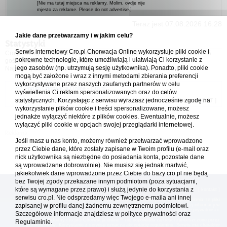
[Nie ma tutaj miejsca na reklamy. Molim, ovdje nije
mjesto za reklame. Please do not advertise.]
Teraz jest 07.08.2026 16:28
Jakie dane przetwarzamy i w jakim celu?
Statystyki
Serwis internetowy Cro.pl Chorwacja Online wykorzystuje pliki cookie i
Cro.pl przegląda
221
użytkowników :: 6 zidentyfikowanych, 0 ukrytych i 215
pokrewne technologie, które umożliwiają i ułatwiają Ci korzystanie z
gości (dane z ostatnich 3 minut)
jego zasobów (np. utrzymują sesję użytkownika). Ponadto, pliki cookie
Najwięcej użytkowników online (
5542
) było 21.04.2026 01:12
mogą być założone i wraz z innymi metodami zbierania preferencji
wykorzystywane przez naszych zaufanych partnerów w celu
Forum Chorwacja Online - Cro.pl
wyświetlenia Ci reklam spersonalizowanych oraz do celów
statystycznych. Korzystając z serwisu wyrażasz jednocześnie zgodę na
Usuń ciasteczka
• Strefa czasowa: UTC + 1 (Polska - czas zimowy) [
DST
]
wykorzystanie plików cookie i treści spersonalizowane, możesz
jednakże wyłączyć niektóre z plików cookies. Ewentualnie, możesz
wyłączyć pliki cookie w opcjach swojej przeglądarki internetowej.
Jeśli masz u nas konto, możemy również przetwarzać wprowadzone
przez Ciebie dane, które zostały zapisane w Twoim profilu (e-mail oraz
nick użytkownika są niezbędne do posiadania konta, pozostałe dane
są wprowadzane dobrowolnie). Nie musisz się jednak martwić,
jakiekolwiek dane wprowadzone przez Ciebie do bazy cro.pl nie będą
bez Twojej zgody przekazane innym podmiotom (poza sytuacjami,
które są wymagane przez prawo) i służą jedynie do korzystania z
[
reklama
] [
kontakt
]
serwisu cro.pl. Nie odsprzedamy więc Twojego e-maila ani innej
Platforma cro.pl© Chorwacja online™ wykorzystuje cookies do prawidłowego działania, te pliki
gromadzą na Twoim komputerze dane ułatwiające korzystanie z serwisu; więcej informacji w
zapisanej w profilu danej żadnemu zewnętrznemu podmiotowi.
polityce prywatności
.
Szczegółowe informacje znajdziesz w
polityce prywatności
oraz
Redakcja platformy cro.pl© Chorwacja online™ nie odpowiada za treści zamieszczone przez
Regulaminie.
użytkowników. Korzystanie z serwisu oznacza akceptację regulaminu. Serwis ma charakter