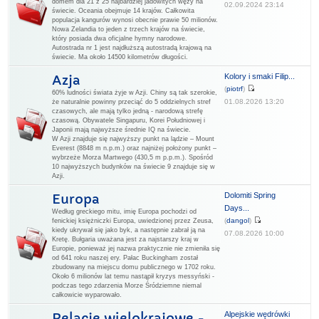
domem dla 21 z 25 najbardziej jadowitych węży na
02.09.2024 23:14
świecie. Oceania obejmuje 14 krajów. Całkowita
populacja kangurów wynosi obecnie prawie 50 milionów.
Nowa Zelandia to jeden z trzech krajów na świecie,
który posiada dwa oficjalne hymny narodowe.
Autostrada nr 1 jest najdłuższą autostradą krajową na
świecie. Ma około 14500 kilometrów długości.
Kolory i smaki Filip...
Azja
(
piotrf
)
60% ludności świata żyje w Azji. Chiny są tak szerokie,
01.08.2026 13:20
że naturalnie powinny przeciąć do 5 oddzielnych stref
czasowych, ale mają tylko jedną - narodową strefę
czasową. Obywatele Singapuru, Korei Południowej i
Japonii mają najwyższe średnie IQ na świecie.
W Azji znajduje się najwyższy punkt na lądzie – Mount
Everest (8848 m n.p.m.) oraz najniżej położony punkt –
wybrzeże Morza Martwego (430,5 m p.p.m.). Spośród
10 najwyższych budynków na świecie 9 znajduje się w
Azji.
Dolomiti Spring
Europa
Days...
Według greckiego mitu, imię Europa pochodzi od
(
dangol
)
fenickiej księżniczki Europa, uwiedzionej przez Zeusa,
kiedy ukrywał się jako byk, a następnie zabrał ją na
07.08.2026 10:00
Kretę. Bułgaria uważana jest za najstarszy kraj w
Europie, ponieważ jej nazwa praktycznie nie zmieniła się
od 641 roku naszej ery. Pałac Buckingham został
zbudowany na miejscu domu publicznego w 1702 roku.
Około 6 milionów lat temu nastąpił kryzys messyński -
podczas tego zdarzenia Morze Śródziemne niemal
całkowicie wyparowało.
Alpejskie wędrówki
Relacje wielokrajowe -