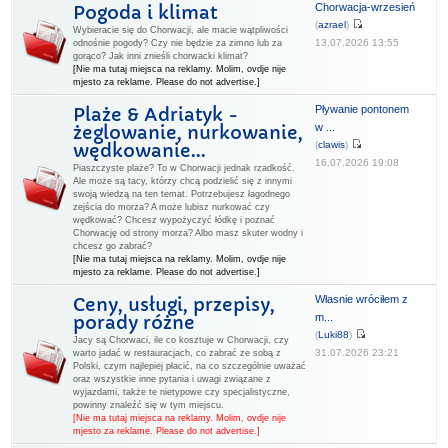
Chorwacja-wrzesień
Pogoda i klimat
(
azrael
)
Wybieracie się do Chorwacji, ale macie wątpliwości
13.07.2026 13:55
odnośnie pogody? Czy nie będzie za zimno lub za
gorąco? Jak inni znieśli chorwacki klimat?
[Nie ma tutaj miejsca na reklamy. Molim, ovdje nije
mjesto za reklame. Please do not advertise.]
Pływanie pontonem
Plaże & Adriatyk -
w ...
żeglowanie, nurkowanie,
(
clawis
)
wędkowanie...
16.07.2026 19:08
Piaszczyste plaże? To w Chorwacji jednak rzadkość.
Ale może są tacy, którzy chcą podzielić się z innymi
swoją wiedzą na ten temat. Potrzebujesz łagodnego
zejścia do morza? A może lubisz nurkować czy
wędkować? Chcesz wypożyczyć łódkę i poznać
Chorwację od strony morza? Albo masz skuter wodny i
chcesz go zabrać?
[Nie ma tutaj miejsca na reklamy. Molim, ovdje nije
mjesto za reklame. Please do not advertise.]
Własnie wróciłem z
Ceny, usługi, przepisy,
m...
porady różne
(
Luki88
)
Jacy są Chorwaci, ile co kosztuje w Chorwacji, czy
31.07.2026 23:21
warto jadać w restauracjach, co zabrać ze sobą z
Polski, czym najlepiej płacić, na co szczególnie uważać
oraz wszystkie inne pytania i uwagi związane z
wyjazdami, także te nietypowe czy specjalistyczne,
powinny znaleźć się w tym miejscu.
[Nie ma tutaj miejsca na reklamy. Molim, ovdje nije
mjesto za reklame. Please do not advertise.]