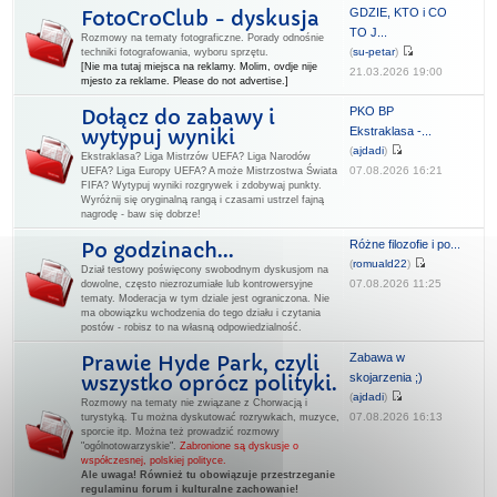
GDZIE, KTO i CO
FotoCroClub - dyskusja
TO J...
Rozmowy na tematy fotograficzne. Porady odnośnie
(
su-petar
)
techniki fotografowania, wyboru sprzętu.
[Nie ma tutaj miejsca na reklamy. Molim, ovdje nije
21.03.2026 19:00
mjesto za reklame. Please do not advertise.]
PKO BP
Dołącz do zabawy i
Ekstraklasa -...
wytypuj wyniki
(
ajdadi
)
Ekstraklasa? Liga Mistrzów UEFA? Liga Narodów
07.08.2026 16:21
UEFA? Liga Europy UEFA? A może Mistrzostwa Świata
FIFA? Wytypuj wyniki rozgrywek i zdobywaj punkty.
Wyróżnij się oryginalną rangą i czasami ustrzel fajną
nagrodę - baw się dobrze!
Różne filozofie i po...
Po godzinach...
(
romuald22
)
Dział testowy poświęcony swobodnym dyskusjom na
07.08.2026 11:25
dowolne, często niezrozumiałe lub kontrowersyjne
tematy. Moderacja w tym dziale jest ograniczona. Nie
ma obowiązku wchodzenia do tego działu i czytania
postów - robisz to na własną odpowiedzialność.
Zabawa w
Prawie Hyde Park, czyli
skojarzenia ;)
wszystko oprócz polityki.
(
ajdadi
)
Rozmowy na tematy nie związane z Chorwacją i
07.08.2026 16:13
turystyką. Tu można dyskutować rozrywkach, muzyce,
sporcie itp. Można też prowadzić rozmowy
"ogólnotowarzyskie".
Zabronione są dyskusje o
współczesnej, polskiej polityce.
Ale uwaga! Również tu obowiązuje przestrzeganie
regulaminu forum i kulturalne zachowanie!