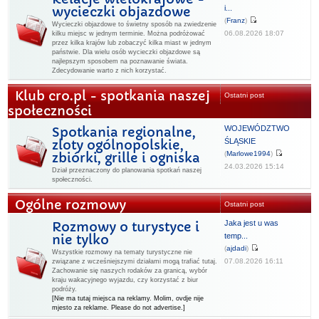
i...
wycieczki objazdowe
(
Franz
)
Wycieczki objazdowe to świetny sposób na zwiedzenie
06.08.2026 18:07
kilku miejsc w jednym terminie. Można podróżować
przez kilka krajów lub zobaczyć kilka miast w jednym
państwie. Dla wielu osób wycieczki objazdowe są
najlepszym sposobem na poznawanie świata.
Zdecydowanie warto z nich korzystać.
Klub cro.pl - spotkania naszej
Ostatni post
społeczności
WOJEWÓDZTWO
Spotkania regionalne,
ŚLĄSKIE
zloty ogólnopolskie,
(
Marlowe1994
)
zbiórki, grille i ogniska
24.03.2026 15:14
Dział przeznaczony do planowania spotkań naszej
społeczności.
Ogólne rozmowy
Ostatni post
Jaka jest u was
Rozmowy o turystyce i
temp...
nie tylko
(
ajdadi
)
Wszystkie rozmowy na tematy turystyczne nie
07.08.2026 16:11
związane z wcześniejszymi działami mogą trafiać tutaj.
Zachowanie się naszych rodaków za granicą, wybór
kraju wakacyjnego wyjazdu, czy korzystać z biur
podróży.
[Nie ma tutaj miejsca na reklamy. Molim, ovdje nije
mjesto za reklame. Please do not advertise.]