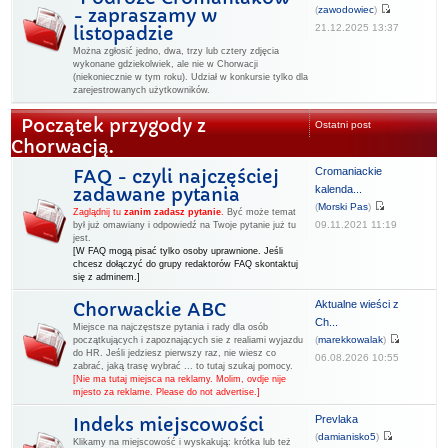
(
zawodowiec
)
- zapraszamy w
21.12.2025 13:37
listopadzie
Można zgłosić jedno, dwa, trzy lub cztery zdjęcia
wykonane gdziekolwiek, ale nie w Chorwacji
(niekoniecznie w tym roku). Udział w konkursie tylko dla
zarejestrowanych użytkowników.
Początek przygody z
Ostatni post
Chorwacją.
Cromaniackie
FAQ - czyli najczęściej
kalenda...
zadawane pytania
(
Morski Pas
)
Zaglądnij tu
zanim zadasz pytanie
.
Być może temat
09.11.2021 11:19
był już omawiany i odpowiedź na Twoje pytanie już tu
jest.
[W FAQ mogą pisać tylko osoby uprawnione. Jeśli
chcesz dołączyć do grupy redaktorów FAQ skontaktuj
się z adminem.]
Aktualne wieści z
Chorwackie ABC
Ch...
Miejsce na najczęstsze pytania i rady dla osób
(
marekkowalak
)
początkujących i zapoznających sie z realiami wyjazdu
do HR. Jeśli jedziesz pierwszy raz, nie wiesz co
06.08.2026 10:55
zabrać, jaką trasę wybrać ... to tutaj szukaj pomocy.
[Nie ma tutaj miejsca na reklamy. Molim, ovdje nije
mjesto za reklame. Please do not advertise.]
Prevlaka
Indeks miejscowości
(
damianisko5
)
Klikamy na miejscowość i wyskakują: krótka lub też