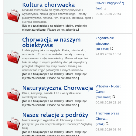
Oliver Dragojević :)
Kultura chorwacka
(
kroj
)
Dział dla miłośników nie tylko czystej turystyki i
29.07.2026 20:54
wypoczynku. Nauka języka chorwackiego. Tematy
publicystyczne, historia, film, muzyka, literatura, sport i
kuchnia chorwacka.
[Nie ma tutaj miejsca na reklamy. Molim, ovdje nije
mjesto za reklame. Please do not advertise.]
Zagadka,ale
Chorwacja w naszym
wiadomo,...
obiektywie
(
su-petar
)
Ludzie pytają jak coś wygląda. Plaża, miasteczko,
24.03.2026 18:34
otoczenie... Tu można zakładać tematy z nazwą
miejscowości i zdjęciami okolicy. Można wklejać też
linki do zdjęć z innych portali by dać jak największy
przegląd fotograficzny miejcowości. Proszę nie
umieszczać zdjęć pobranych z innych serwisów.
[Nie ma tutaj miejsca na reklamy. Molim, ovdje nije
mjesto za reklame. Please do not advertise.]
Vrboska - Nudist
Naturystyczna Chorwacja
Camp
Plaże, kempingi, ośrodki FKK i wszystkie inne
(
bluesman
)
nietekstylne sprawy.
[Nie ma tutaj miejsca na reklamy. Molim, ovdje nije
06.08.2026 23:16
mjesto za reklame. Please do not advertise.]
Truchtem przez
Nasze relacje z podróży
Chorw...
Nasze relacje z wyjazdów do Chorwacji. Chcesz
(
fofak
)
poczytać, jak inni spędzili urlop w Chorwacji? Zaglądnij
tutaj!
08.08.2026 08:46
[Nie ma tutaj miejsca na reklamy. Molim, ovdje nije