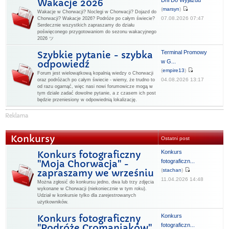
Dni Do Wyjazdu
Wakacje 2026
(
marsyn
)
Wakacje w Chorwacji? Noclegi w Chorwacji? Dojazd do
07.08.2026 07:47
Chorwacji? Wakacje 2026? Podróże po całym świecie?
Serdecznie wszystkich zapraszamy do działu
poświęconego przygotowaniom do sezonu wakacyjnego
2026 ツ
Terminal Promowy
Szybkie pytanie - szybka
w G...
odpowiedź
(
empire13
)
Forum jest wielowątkową kopalnią wiedzy o Chorwacji
04.08.2026 13:17
oraz podróżach po całym świecie - wiemy, że trudno to
od razu ogarnąć, więc nasi nowi forumowicze mogą w
tym dziale zadać dowolne pytanie, a z czasem ich post
będzie przeniesiony w odpowiednią lokalizację.
Konkursy
Ostatni post
Konkurs
Konkurs fotograficzny
fotograficzn...
"Moja Chorwacja" -
(
stachan
)
zapraszamy we wrześniu
11.04.2026 14:48
Można zgłosić do konkursu jedno, dwa lub trzy zdjęcia
wykonane w Chorwacji (niekoniecznie w tym roku).
Udział w konkursie tylko dla zarejestrowanych
użytkowników.
Konkurs
Konkurs fotograficzny
fotograficzn...
"Podróże Cromaniaków"