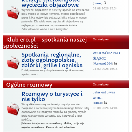
(
Franz
)
wycieczki objazdowe
08.08.2026 15:34
Wycieczki objazdowe to świetny sposób na zwiedzenie
kilku miejsc w jednym terminie. Można podróżować
przez kilka krajów lub zobaczyć kilka miast w jednym
państwie. Dla wielu osób wycieczki objazdowe są
najlepszym sposobem na poznawanie świata.
Zdecydowanie warto z nich korzystać.
Klub cro.pl - spotkania naszej
Ostatni post
społeczności
WOJEWÓDZTWO
Spotkania regionalne,
ŚLĄSKIE
zloty ogólnopolskie,
(
Marlowe1994
)
zbiórki, grille i ogniska
24.03.2026 15:14
Dział przeznaczony do planowania spotkań naszej
społeczności.
Ogólne rozmowy
Ostatni post
Jaka jest u was
Rozmowy o turystyce i
temp...
nie tylko
(
ajdadi
)
Wszystkie rozmowy na tematy turystyczne nie
08.08.2026 14:04
związane z wcześniejszymi działami mogą trafiać tutaj.
Zachowanie się naszych rodaków za granicą, wybór
kraju wakacyjnego wyjazdu, czy korzystać z biur
podróży.
[Nie ma tutaj miejsca na reklamy. Molim, ovdje nije
mjesto za reklame. Please do not advertise.]