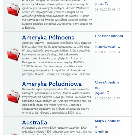
Afryka jest drugim co do wielkości kontynentem. W
(
fofak
)
Afryce są 54 kraje. Prawie jedna trzecia światowych
języków jest używanych w Afryce. Jezioro Wiktoria w
08.08.2026 08:45
Afryce jest największym jeziorem i drugim co do
wielkości jeziorem słodkowodnym na świecie. Nigeria
ma najwyższy na świecie wskaźnik urodzeń bliźniąt. W
Sudanie znajduje się ponad 200 piramid, czyli więcej niż
w Egipcie.
God Bless America -
Ameryka Północna
...
Odkrycie Ameryki – popularne określenie faktu dotarcia
(
marekkowalak
)
Krzysztofa Kolumba do tego kontynentu, w 1492 roku.
W rzeczywistości pierwszymi ludźmi, którzy dotarli do
06.08.2026 12:34
kontynentu amerykańskiego, byli członkowie
społeczności łowieckich, przybyłych z Azji przez
Beringię w czasie zlodowacenia, między 40.000 a
17.000 lat temu. Za pierwszego przedstawiciela
cywilizacji europejskiej, który dotarł do Ameryki na
początku XI wieku, uznaje się wikinga Leifa Erikssona.
Chile i Argentyna
Ameryka Południowa
ma...
Nazwę Ameryki zaproponował w 1507 roku niemiecki
(
Aglaia
)
kartograf, pochodzący z Alzacji, Martin Waldseemüller.
Przypisywał on odkrycie Nowego Świata, jak wówczas
25.05.2026 10:27
określano nowo odkryty ląd, Amerigo Vespucciemu i na
jego cześć nadał mu miano America. Jednym z
najstarszych globusów, na którym pojawiła się nazwa
Ameryka, jest Globus Jagielloński z 1508 roku.
Kraj w Oceanii na
Australia
gr...
W Australii żyje około 1500 rodzajów pająków, 4000
(
piotrf
)
rodzajów mrówek i 350 rodzajów termitów. Australia jest