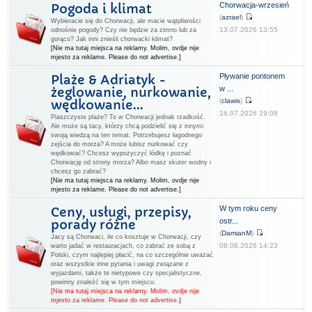
Chorwacja-wrzesień
Pogoda i klimat
(
azrael
)
Wybieracie się do Chorwacji, ale macie wątpliwości
13.07.2026 13:55
odnośnie pogody? Czy nie będzie za zimno lub za
gorąco? Jak inni znieśli chorwacki klimat?
[Nie ma tutaj miejsca na reklamy. Molim, ovdje nije
mjesto za reklame. Please do not advertise.]
Pływanie pontonem
Plaże & Adriatyk -
w ...
żeglowanie, nurkowanie,
(
clawis
)
wędkowanie...
16.07.2026 19:08
Piaszczyste plaże? To w Chorwacji jednak rzadkość.
Ale może są tacy, którzy chcą podzielić się z innymi
swoją wiedzą na ten temat. Potrzebujesz łagodnego
zejścia do morza? A może lubisz nurkować czy
wędkować? Chcesz wypożyczyć łódkę i poznać
Chorwację od strony morza? Albo masz skuter wodny i
chcesz go zabrać?
[Nie ma tutaj miejsca na reklamy. Molim, ovdje nije
mjesto za reklame. Please do not advertise.]
W tym roku ceny
Ceny, usługi, przepisy,
ostr...
porady różne
(
DamianM
)
Jacy są Chorwaci, ile co kosztuje w Chorwacji, czy
08.08.2026 14:23
warto jadać w restauracjach, co zabrać ze sobą z
Polski, czym najlepiej płacić, na co szczególnie uważać
oraz wszystkie inne pytania i uwagi związane z
wyjazdami, także te nietypowe czy specjalistyczne,
powinny znaleźć się w tym miejscu.
[Nie ma tutaj miejsca na reklamy. Molim, ovdje nije
mjesto za reklame. Please do not advertise.]