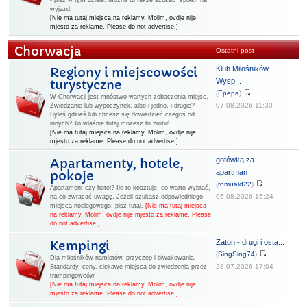
- pisz w tym dziale. Można tu także szukać "spółki" na
wyjazd.
[Nie ma tutaj miejsca na reklamy. Molim, ovdje nije
mjesto za reklame. Please do not advertise.]
Chorwacja
Ostatni post
Klub Miłośników
Regiony i miejscowości
Wysp...
turystyczne
(
Epepa
)
W Chorwacji jest mnóstwo wartych zobaczenia miejsc.
07.08.2026 11:30
Zwiedzanie lub wypoczynek, albo i jedno, i drugie?
Byłeś gdzieś lub chcesz się dowiedzieć czegoś od
innych? To właśnie tutaj możesz to zrobić.
[Nie ma tutaj miejsca na reklamy. Molim, ovdje nije
mjesto za reklame. Please do not advertise.]
gotówką za
Apartamenty, hotele,
apartman
pokoje
(
romuald22
)
Apartament czy hotel? Ile to kosztuje, co warto wybrać,
05.08.2026 15:24
na co zwracać uwagę. Jeżeli szukasz odpowiedniego
miejsca noclegowego, pisz tutaj.
[Nie ma tutaj miejsca
na reklamy. Molim, ovdje nije mjesto za reklame. Please
do not advertise.]
Zaton - drugi i osta...
Kempingi
(
SingSing74
)
Dla miłośników namiotów, przyczep i biwakowania.
28.07.2026 17:04
Standardy, ceny, ciekawe miejsca do zwiedzenia przez
trampingowców.
[Nie ma tutaj miejsca na reklamy. Molim, ovdje nije
mjesto za reklame. Please do not advertise.]