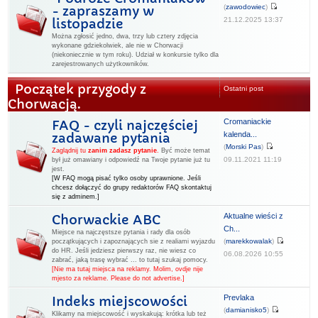
(
zawodowiec
)
- zapraszamy w
21.12.2025 13:37
listopadzie
Można zgłosić jedno, dwa, trzy lub cztery zdjęcia
wykonane gdziekolwiek, ale nie w Chorwacji
(niekoniecznie w tym roku). Udział w konkursie tylko dla
zarejestrowanych użytkowników.
Początek przygody z
Ostatni post
Chorwacją.
Cromaniackie
FAQ - czyli najczęściej
kalenda...
zadawane pytania
(
Morski Pas
)
Zaglądnij tu
zanim zadasz pytanie
.
Być może temat
09.11.2021 11:19
był już omawiany i odpowiedź na Twoje pytanie już tu
jest.
[W FAQ mogą pisać tylko osoby uprawnione. Jeśli
chcesz dołączyć do grupy redaktorów FAQ skontaktuj
się z adminem.]
Aktualne wieści z
Chorwackie ABC
Ch...
Miejsce na najczęstsze pytania i rady dla osób
(
marekkowalak
)
początkujących i zapoznających sie z realiami wyjazdu
do HR. Jeśli jedziesz pierwszy raz, nie wiesz co
06.08.2026 10:55
zabrać, jaką trasę wybrać ... to tutaj szukaj pomocy.
[Nie ma tutaj miejsca na reklamy. Molim, ovdje nije
mjesto za reklame. Please do not advertise.]
Prevlaka
Indeks miejscowości
(
damianisko5
)
Klikamy na miejscowość i wyskakują: krótka lub też