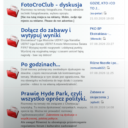
GDZIE, KTO i CO
FotoCroClub - dyskusja
TO J...
Rozmowy na tematy fotograficzne. Porady odnośnie
(
su-petar
)
techniki fotografowania, wyboru sprzętu.
[Nie ma tutaj miejsca na reklamy. Molim, ovdje nije
21.03.2026 19:00
mjesto za reklame. Please do not advertise.]
PKO BP
Dołącz do zabawy i
Ekstraklasa -...
wytypuj wyniki
(
Werscik
)
Ekstraklasa? Liga Mistrzów UEFA? Liga Narodów
07.08.2026 23:27
UEFA? Liga Europy UEFA? A może Mistrzostwa Świata
FIFA? Wytypuj wyniki rozgrywek i zdobywaj punkty.
Wyróżnij się oryginalną rangą i czasami ustrzel fajną
nagrodę - baw się dobrze!
Różne filozofie i po...
Po godzinach...
(
romuald22
)
Dział testowy poświęcony swobodnym dyskusjom na
07.08.2026 11:25
dowolne, często niezrozumiałe lub kontrowersyjne
tematy. Moderacja w tym dziale jest ograniczona. Nie
ma obowiązku wchodzenia do tego działu i czytania
postów - robisz to na własną odpowiedzialność.
Zabawa w
Prawie Hyde Park, czyli
skojarzenia ;)
wszystko oprócz polityki.
(
ajdadi
)
Rozmowy na tematy nie związane z Chorwacją i
08.08.2026 14:08
turystyką. Tu można dyskutować rozrywkach, muzyce,
sporcie itp. Można też prowadzić rozmowy
"ogólnotowarzyskie".
Zabronione są dyskusje o
współczesnej, polskiej polityce.
Ale uwaga! Również tu obowiązuje przestrzeganie
regulaminu forum i kulturalne zachowanie!