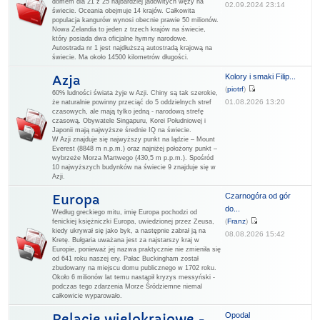
domem dla 21 z 25 najbardziej jadowitych węży na
02.09.2024 23:14
świecie. Oceania obejmuje 14 krajów. Całkowita
populacja kangurów wynosi obecnie prawie 50 milionów.
Nowa Zelandia to jeden z trzech krajów na świecie,
który posiada dwa oficjalne hymny narodowe.
Autostrada nr 1 jest najdłuższą autostradą krajową na
świecie. Ma około 14500 kilometrów długości.
Kolory i smaki Filip...
Azja
(
piotrf
)
60% ludności świata żyje w Azji. Chiny są tak szerokie,
01.08.2026 13:20
że naturalnie powinny przeciąć do 5 oddzielnych stref
czasowych, ale mają tylko jedną - narodową strefę
czasową. Obywatele Singapuru, Korei Południowej i
Japonii mają najwyższe średnie IQ na świecie.
W Azji znajduje się najwyższy punkt na lądzie – Mount
Everest (8848 m n.p.m.) oraz najniżej położony punkt –
wybrzeże Morza Martwego (430,5 m p.p.m.). Spośród
10 najwyższych budynków na świecie 9 znajduje się w
Azji.
Czarnogóra od gór
Europa
do...
Według greckiego mitu, imię Europa pochodzi od
(
Franz
)
fenickiej księżniczki Europa, uwiedzionej przez Zeusa,
kiedy ukrywał się jako byk, a następnie zabrał ją na
08.08.2026 15:42
Kretę. Bułgaria uważana jest za najstarszy kraj w
Europie, ponieważ jej nazwa praktycznie nie zmieniła się
od 641 roku naszej ery. Pałac Buckingham został
zbudowany na miejscu domu publicznego w 1702 roku.
Około 6 milionów lat temu nastąpił kryzys messyński -
podczas tego zdarzenia Morze Śródziemne niemal
całkowicie wyparowało.
Opodal
Relacje wielokrajowe -