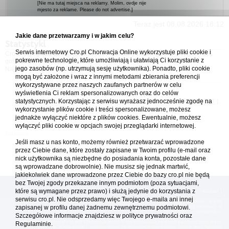
[Nie ma tutaj miejsca na reklamy. Molim, ovdje nije
mjesto za reklame. Please do not advertise.]
Teraz jest 08.08.2026 18:12
Jakie dane przetwarzamy i w jakim celu?
Statystyki
Serwis internetowy Cro.pl Chorwacja Online wykorzystuje pliki cookie i
Cro.pl przegląda
124
użytkowników :: 3 zidentyfikowanych, 0 ukrytych i 121
pokrewne technologie, które umożliwiają i ułatwiają Ci korzystanie z
gości (dane z ostatnich 3 minut)
jego zasobów (np. utrzymują sesję użytkownika). Ponadto, pliki cookie
Najwięcej użytkowników online (
5542
) było 21.04.2026 01:12
mogą być założone i wraz z innymi metodami zbierania preferencji
wykorzystywane przez naszych zaufanych partnerów w celu
Forum Chorwacja Online - Cro.pl
wyświetlenia Ci reklam spersonalizowanych oraz do celów
statystycznych. Korzystając z serwisu wyrażasz jednocześnie zgodę na
Usuń ciasteczka
• Strefa czasowa: UTC + 1 (Polska - czas zimowy) [
DST
]
wykorzystanie plików cookie i treści spersonalizowane, możesz
jednakże wyłączyć niektóre z plików cookies. Ewentualnie, możesz
wyłączyć pliki cookie w opcjach swojej przeglądarki internetowej.
Jeśli masz u nas konto, możemy również przetwarzać wprowadzone
przez Ciebie dane, które zostały zapisane w Twoim profilu (e-mail oraz
nick użytkownika są niezbędne do posiadania konta, pozostałe dane
są wprowadzane dobrowolnie). Nie musisz się jednak martwić,
jakiekolwiek dane wprowadzone przez Ciebie do bazy cro.pl nie będą
bez Twojej zgody przekazane innym podmiotom (poza sytuacjami,
które są wymagane przez prawo) i służą jedynie do korzystania z
[
reklama
] [
kontakt
]
serwisu cro.pl. Nie odsprzedamy więc Twojego e-maila ani innej
Platforma cro.pl© Chorwacja online™ wykorzystuje cookies do prawidłowego działania, te pliki
gromadzą na Twoim komputerze dane ułatwiające korzystanie z serwisu; więcej informacji w
zapisanej w profilu danej żadnemu zewnętrznemu podmiotowi.
polityce prywatności
.
Szczegółowe informacje znajdziesz w
polityce prywatności
oraz
Redakcja platformy cro.pl© Chorwacja online™ nie odpowiada za treści zamieszczone przez
Regulaminie.
użytkowników. Korzystanie z serwisu oznacza akceptację regulaminu. Serwis ma charakter