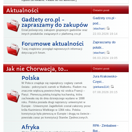
mjesto za reklame. Please do not advertise.]
Aktualności
Ostatni post
Gadżety cro.pl -
Gadżety cro.pl -
pod...
zapraszamy do zakupów
(
stachan
)
Dział poświęcony zakupom grupowym gadżetów oraz
22.03.2026 19:14
innych produktów związanych z platformą cro.pl
Zapraszamy do
Forumowe aktualności
polubi...
Tutaj znajdziesz przegląd najnowszych informacji
(
stachan
)
dotyczących forum.
06.03.2024 19:05
Jak nie Chorwacja, to...
Ostatni post
Jura Krakowsko-
Polska
Częst...
W Polsce znajduje się największy ceglany zamek
(
piekara114
)
świata - pokrzyżacki zamek w Malborku. Radom ma
znacznie większą powierzchnię niż stolica Francji –
07.08.2026 20:15
Paryż. Pierwszą polską książkę kucharską, która
zachowała się do dnia dzisiejszego wydano w 1698
roku. Polska posiada drugi najstarszy uniwersytet w
Europie - Uniwersytet Jagielloński został założony przez
króla Kazimierza Wielkiego w 1364 roku. Polska
konstytucja była pierwszą w Europie i drugą na świecie -
powstała zaraz po konstytucji Stanów Zjednoczonych.
RPA - Zimbabwe -
Afryka
Bot...