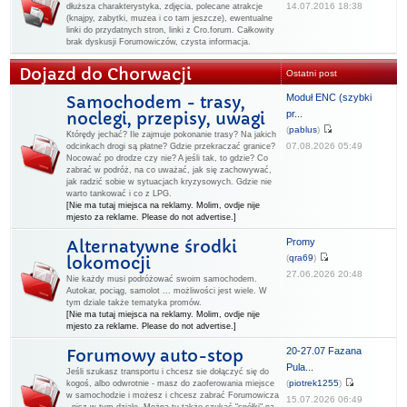
14.07.2016 18:38
dłuższa charakterystyka, zdjęcia, polecane atrakcje
(knajpy, zabytki, muzea i co tam jeszcze), ewentualne
linki do przydatnych stron, linki z Cro.forum. Całkowity
brak dyskusji Forumowiczów, czysta informacja.
Dojazd do Chorwacji
Ostatni post
Moduł ENC (szybki
Samochodem - trasy,
pr...
noclegi, przepisy, uwagi
(
pablus
)
Którędy jechać? Ile zajmuje pokonanie trasy? Na jakich
07.08.2026 05:49
odcinkach drogi są płatne? Gdzie przekraczać granice?
Nocować po drodze czy nie? A jeśli tak, to gdzie? Co
zabrać w podróż, na co uważać, jak się zachowywać,
jak radzić sobie w sytuacjach kryzysowych. Gdzie nie
warto tankować i co z LPG.
[Nie ma tutaj miejsca na reklamy. Molim, ovdje nije
mjesto za reklame. Please do not advertise.]
Promy
Alternatywne środki
(
qra69
)
lokomocji
27.06.2026 20:48
Nie każdy musi podróżować swoim samochodem.
Autokar, pociąg, samolot ... możliwości jest wiele. W
tym dziale także tematyka promów.
[Nie ma tutaj miejsca na reklamy. Molim, ovdje nije
mjesto za reklame. Please do not advertise.]
20-27.07 Fazana
Forumowy auto-stop
Pula...
Jeśli szukasz transportu i chcesz sie dołączyć się do
(
piotrek1255
)
kogoś, albo odwrotnie - masz do zaoferowania miejsce
w samochodzie i możesz i chcesz zabrać Forumowicza
15.07.2026 06:49