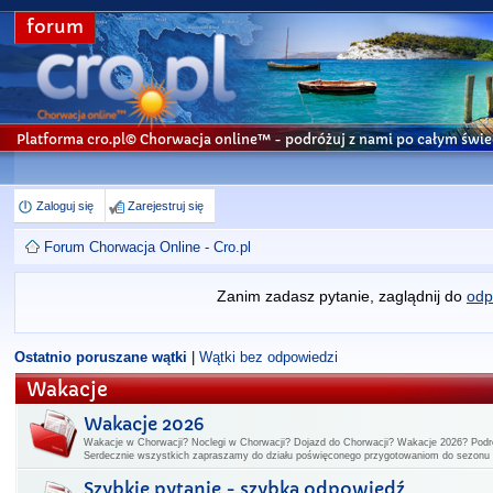
forum
Platforma cro.pl© Chorwacja online™
- podróżuj z nami po całym świe
Zaloguj się
Zarejestruj się
Forum Chorwacja Online - Cro.pl
Zanim zadasz pytanie, zaglądnij do
odp
Ostatnio poruszane wątki
|
Wątki bez odpowiedzi
Wakacje
Wakacje 2026
Wakacje w Chorwacji? Noclegi w Chorwacji? Dojazd do Chorwacji? Wakacje 2026? Podr
Serdecznie wszystkich zapraszamy do działu poświęconego przygotowaniom do sezon
Szybkie pytanie - szybka odpowiedź