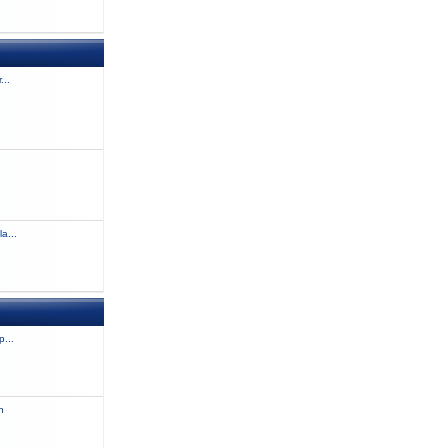
...
a...
...
n