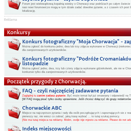
Forum jest wielowątkową kopalnią wiedzy o Chorwacji oraz podróżach po całym świecie -
nasi nowi forumowicze mogą w tym dziale zadać dowolne pytanie, a z czasem ich post 
lokalizację.
Konkursy
Konkurs fotograficzny "Moja Chorwacja" - z
Można zgłosić do konkursu jedno, dwa lub trzy zdjęcia wykonane w Chorwacji (niekoniec
dla zarejestrowanych użytkowników.
Konkurs fotograficzny "Podróże Cromaniakó
listopadzie
Można zgłosić jedno, dwa, trzy lub cztery zdjęcia wykonane gdziekolwiek, ale nie w Cho
konkursie tylko dla zarejestrowanych użytkowników.
Początek przygody z Chorwacją.
FAQ - czyli najczęściej zadawane pytania
Zaglądnij tu
zanim zadasz pytanie
.
Być może temat był już omawiany i odpowiedź na Two
[W FAQ mogą pisać tylko osoby uprawnione. Jeśli chcesz dołączyć do grupy redaktorów
Chorwackie ABC
Miejsce na najczęstsze pytania i rady dla osób początkujących i zapoznających sie z rea
pierwszy raz, nie wiesz co zabrać, jaką trasę wybrać ... to tutaj szukaj pomocy.
[Nie ma tutaj miejsca na reklamy. Molim, ovdje nije mjesto za reklame. Please do not adv
Indeks miejscowości