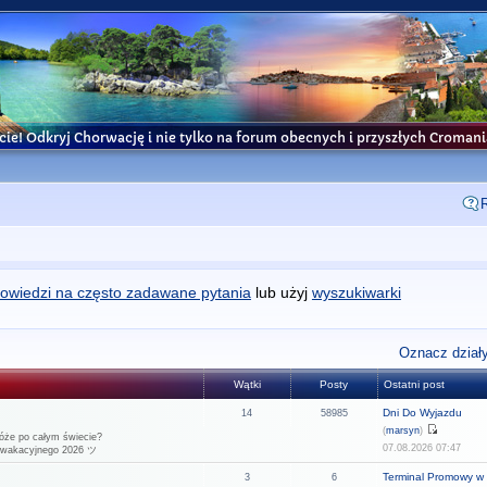
cie! Odkryj Chorwację i nie tylko na forum obecnych i przyszłych Croma
owiedzi na często zadawane pytania
lub użyj
wyszukiwarki
Oznacz działy
Wątki
Posty
Ostatni post
Dni Do Wyjazdu
14
58985
(
marsyn
)
óże po całym świecie?
07.08.2026 07:47
u wakacyjnego 2026 ツ
Terminal Promowy w 
3
6