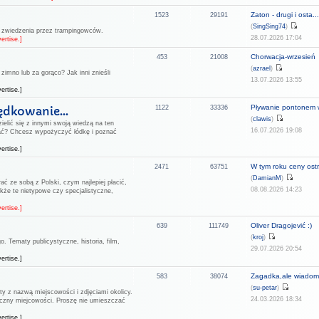
Zaton - drugi i osta..
1523
29191
(
SingSing74
)
o zwiedzenia przez trampingowców.
28.07.2026 17:04
ertise.]
Chorwacja-wrzesień
453
21008
(
azrael
)
zimno lub za gorąco? Jak inni znieśli
13.07.2026 13:55
ertise.]
Pływanie pontonem w
ędkowanie...
1122
33336
(
clawis
)
ielić się z innymi swoją wiedzą na ten
16.07.2026 19:08
ać? Chcesz wypożyczyć łódkę i poznać
ertise.]
W tym roku ceny ostr.
2471
63751
(
DamianM
)
ać ze sobą z Polski, czym najlepiej płacić,
08.08.2026 14:23
kże te nietypowe czy specjalistyczne,
ertise.]
Oliver Dragojević :)
639
111749
(
kroj
)
. Tematy publicystyczne, historia, film,
29.07.2026 20:54
ertise.]
Zagadka,ale wiadomo
583
38074
(
su-petar
)
ty z nazwą miejscowości i zdjęciami okolicy.
24.03.2026 18:34
aficzny miejcowości. Proszę nie umieszczać
ertise.]