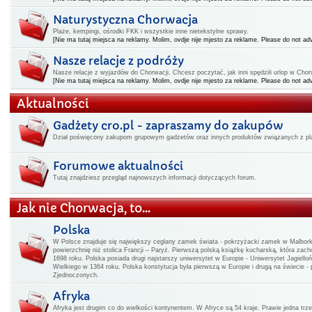
Naturystyczna Chorwacja
Plaże, kempingi, ośrodki FKK i wszystkie inne nietekstylne sprawy.
[Nie ma tutaj miejsca na reklamy. Molim, ovdje nije mjesto za reklame. Please do not adv
Nasze relacje z podróży
Nasze relacje z wyjazdów do Chorwacji. Chcesz poczytać, jak inni spędzili urlop w Chorwa
[Nie ma tutaj miejsca na reklamy. Molim, ovdje nije mjesto za reklame. Please do not adv
Aktualności
Gadżety cro.pl - zapraszamy do zakupów
Dział poświęcony zakupom grupowym gadżetów oraz innych produktów związanych z pla
Forumowe aktualności
Tutaj znajdziesz przegląd najnowszych informacji dotyczących forum.
Jak nie Chorwacja, to...
Polska
W Polsce znajduje się największy ceglany zamek świata - pokrzyżacki zamek w Malbo
powierzchnię niż stolica Francji – Paryż. Pierwszą polską książkę kucharską, która zac
1698 roku. Polska posiada drugi najstarszy uniwersytet w Europie - Uniwersytet Jagiello
Wielkiego w 1364 roku. Polska konstytucja była pierwszą w Europie i drugą na świecie -
Zjednoczonych.
Afryka
Afryka jest drugim co do wielkości kontynentem. W Afryce są 54 kraje. Prawie jedna t