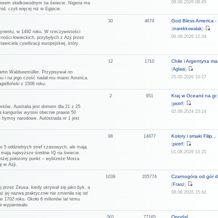
08.08.2026 08:45
eziorem słodkowodnym na świecie. Nigeria ma
d, czyli więcej niż w Egipcie.
God Bless America - 
30
4674
(
marekkowalak
)
tynentu, w 1492 roku. W rzeczywistości
06.08.2026 12:34
ności łowieckich, przybyłych z Azji przez
wiciela cywilizacji europejskiej, który
Chile i Argentyna ma.
12
1710
(
Aglaia
)
rtin Waldseemüller. Przypisywał on
25.05.2026 10:27
u i na jego cześć nadał mu miano America.
ielloński z 1508 roku.
Kraj w Oceanii na gr.
2
951
(
piotrf
)
mitów. Australia jest domem dla 21 z 25
02.09.2024 23:14
ja kangurów wynosi obecnie prawie 50
ne hymny narodowe. Autostrada nr 1 jest
Kolory i smaki Filip...
98
14877
(
piotrf
)
do 5 oddzielnych stref czasowych, ale mają
01.08.2026 13:20
i mają najwyższe średnie IQ na świecie.
jniżej położony punkt – wybrzeże Morza
ę w Azji.
Czarnogóra od gór d
1039
205774
(
Franz
)
j przez Zeusa, kiedy ukrywał się jako byk, a
08.08.2026 15:42
aż jej nazwa praktycznie nie zmieniła się od
w 1702 roku. Około 6 milionów lat temu
ie wyparowało.
Opodal
501
77165