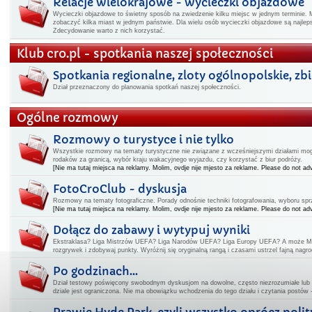
Relacje wielokrajowe - wycieczki objazdowe
Wycieczki objazdowe to świetny sposób na zwiedzenie kilku miejsc w jednym terminie. 
zobaczyć kilka miast w jednym państwie. Dla wielu osób wycieczki objazdowe są najl
Zdecydowanie warto z nich korzystać.
Klub cro.pl - spotkania naszej społeczności
Spotkania regionalne, zloty ogólnopolskie, zbiór
Dział przeznaczony do planowania spotkań naszej społeczności.
Ogólne rozmowy
Rozmowy o turystyce i nie tylko
Wszystkie rozmowy na tematy turystyczne nie związane z wcześniejszymi działami mogą
rodaków za granicą, wybór kraju wakacyjnego wyjazdu, czy korzystać z biur podróży.
[Nie ma tutaj miejsca na reklamy. Molim, ovdje nije mjesto za reklame. Please do not adv
FotoCroClub - dyskusja
Rozmowy na tematy fotograficzne. Porady odnośnie techniki fotografowania, wyboru spr
[Nie ma tutaj miejsca na reklamy. Molim, ovdje nije mjesto za reklame. Please do not adv
Dołącz do zabawy i wytypuj wyniki
Ekstraklasa? Liga Mistrzów UEFA? Liga Narodów UEFA? Liga Europy UEFA? A może Mi
rozgrywek i zdobywaj punkty. Wyróżnij się oryginalną rangą i czasami ustrzel fajną nagro
Po godzinach...
Dział testowy poświęcony swobodnym dyskusjom na dowolne, często niezrozumiałe lub
dziale jest ograniczona. Nie ma obowiązku wchodzenia do tego działu i czytania postów 