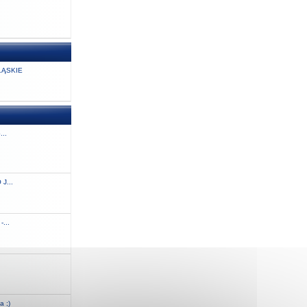
ĄSKIE
...
J...
...
.
a ;)