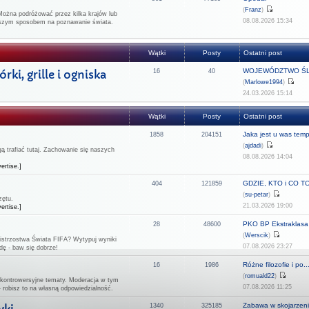
(
Franz
)
Można podróżować przez kilka krajów lub
08.08.2026 15:34
epszym sposobem na poznawanie świata.
Wątki
Posty
Ostatni post
WOJEWÓDZTWO ŚL
ki, grille i ogniska
16
40
(
Marlowe1994
)
24.03.2026 15:14
Wątki
Posty
Ostatni post
Jaka jest u was temp
1858
204151
(
ajdadi
)
 trafiać tutaj. Zachowanie się naszych
08.08.2026 14:04
ertise.]
GDZIE, KTO i CO TO 
404
121859
(
su-petar
)
zętu.
21.03.2026 19:00
ertise.]
PKO BP Ekstraklasa -
28
48600
(
Werscik
)
strzostwa Świata FIFA? Wytypuj wyniki
07.08.2026 23:27
dę - baw się dobrze!
Różne filozofie i po..
16
1986
(
romuald22
)
 kontrowersyjne tematy. Moderacja w tym
07.08.2026 11:25
- robisz to na własną odpowiedzialność.
Zabawa w skojarzeni
1340
325185