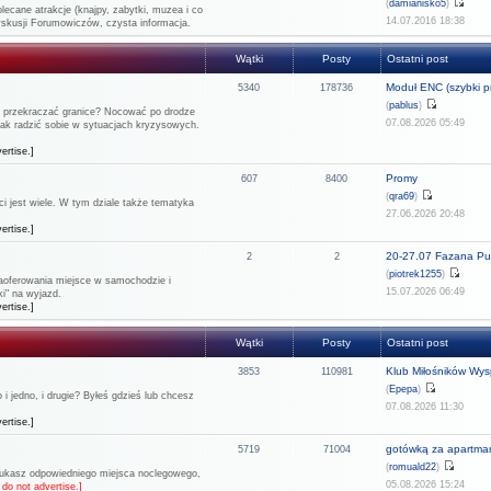
(
damianisko5
)
lecane atrakcje (knajpy, zabytki, muzea i co
14.07.2016 18:38
dyskusji Forumowiczów, czysta informacja.
Wątki
Posty
Ostatni post
Moduł ENC (szybki pr
5340
178736
(
pablus
)
ie przekraczać granice? Nocować po drodze
07.08.2026 05:49
 jak radzić sobie w sytuacjach kryzysowych.
ertise.]
Promy
607
8400
(
qra69
)
 jest wiele. W tym dziale także tematyka
27.06.2026 20:48
ertise.]
20-27.07 Fazana Pul
2
2
(
piotrek1255
)
 zaoferowania miejsce w samochodzie i
15.07.2026 06:49
i" na wyjazd.
ertise.]
Wątki
Posty
Ostatni post
Klub Miłośników Wysp
3853
110981
(
Epepa
)
 jedno, i drugie? Byłeś gdzieś lub chcesz
07.08.2026 11:30
ertise.]
gotówką za apartma
5719
71004
(
romuald22
)
szukasz odpowiedniego miejsca noclegowego,
05.08.2026 15:24
do not advertise.]