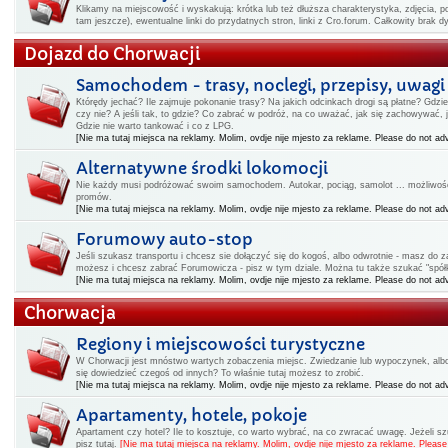
Klikamy na miejscowość i wyskakują: krótka lub też dłuższa charakterystyka, zdjęcia, po
tam jeszcze), ewentualne linki do przydatnych stron, linki z Cro.forum. Całkowity brak 
Dojazd do Chorwacji
Samochodem - trasy, noclegi, przepisy, uwagi
Którędy jechać? Ile zajmuje pokonanie trasy? Na jakich odcinkach drogi są płatne? Gdz
czy nie? A jeśli tak, to gdzie? Co zabrać w podróż, na co uważać, jak się zachowywać,
Gdzie nie warto tankować i co z LPG.
[Nie ma tutaj miejsca na reklamy. Molim, ovdje nije mjesto za reklame. Please do not adv
Alternatywne środki lokomocji
Nie każdy musi podróżować swoim samochodem. Autokar, pociąg, samolot ... możliwości
promów.
[Nie ma tutaj miejsca na reklamy. Molim, ovdje nije mjesto za reklame. Please do not adv
Forumowy auto-stop
Jeśli szukasz transportu i chcesz sie dołączyć się do kogoś, albo odwrotnie - masz do
możesz i chcesz zabrać Forumowicza - pisz w tym dziale. Można tu także szukać "spółk
[Nie ma tutaj miejsca na reklamy. Molim, ovdje nije mjesto za reklame. Please do not adv
Chorwacja
Regiony i miejscowości turystyczne
W Chorwacji jest mnóstwo wartych zobaczenia miejsc. Zwiedzanie lub wypoczynek, albo i
się dowiedzieć czegoś od innych? To właśnie tutaj możesz to zrobić.
[Nie ma tutaj miejsca na reklamy. Molim, ovdje nije mjesto za reklame. Please do not adv
Apartamenty, hotele, pokoje
Apartament czy hotel? Ile to kosztuje, co warto wybrać, na co zwracać uwagę. Jeżeli 
pisz tutaj.
[Nie ma tutaj miejsca na reklamy. Molim, ovdje nije mjesto za reklame. Please 