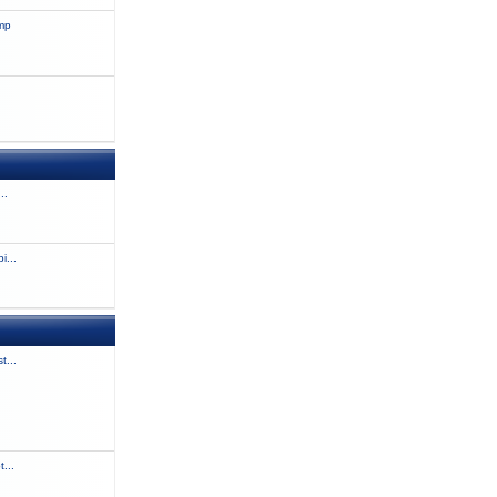
amp
..
i...
t...
...