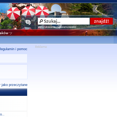
wyszukiwanie zaawansowane
niaków ツ
Regulamin i pomoc
 jako przeczytane
G...