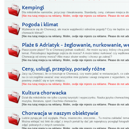
Kempingi
Dla miłośników namiotów, przyczep i biwakowania. Standardy, ceny, ciekawe miejsca d
[Nie ma tutaj miejsca na reklamy. Molim, ovdje nije mjesto za reklame. Please do not adv
Pogoda i klimat
Wybieracie się do Chorwacji, ale macie wątpliwości odnośnie pogody? Czy nie będzie za 
chorwacki klimat?
[Nie ma tutaj miejsca na reklamy. Molim, ovdje nije mjesto za reklame. Please do not adv
Plaże & Adriatyk - żeglowanie, nurkowanie, w
Piaszczyste plaże? To w Chorwacji jednak rzadkość. Ale może są tacy, którzy chcą podz
temat. Potrzebujesz łagodnego zejścia do morza? A może lubisz nurkować czy wędkow
Chorwację od strony morza? Albo masz skuter wodny i chcesz go zabrać?
[Nie ma tutaj miejsca na reklamy. Molim, ovdje nije mjesto za reklame. Please do not adv
Ceny, usługi, przepisy, porady różne
Jacy są Chorwaci, ile co kosztuje w Chorwacji, czy warto jadać w restauracjach, co zabr
na co szczególnie uważać oraz wszystkie inne pytania i uwagi związane z wyjazdami, ta
powinny znaleźć się w tym miejscu.
[Nie ma tutaj miejsca na reklamy. Molim, ovdje nije mjesto za reklame. Please do not adv
Kultura chorwacka
Dział dla miłośników nie tylko czystej turystyki i wypoczynku. Nauka języka chorwackiego
muzyka, literatura, sport i kuchnia chorwacka.
[Nie ma tutaj miejsca na reklamy. Molim, ovdje nije mjesto za reklame. Please do not adv
Chorwacja w naszym obiektywie
Ludzie pytają jak coś wygląda. Plaża, miasteczko, otoczenie... Tu można zakładać tema
Można wklejać też linki do zdjęć z innych portali by dać jak największy przegląd fotogr
zdjęć pobranych z innych serwisów.
[Nie ma tutaj miejsca na reklamy. Molim, ovdje nije mjesto za reklame. Please do not adv