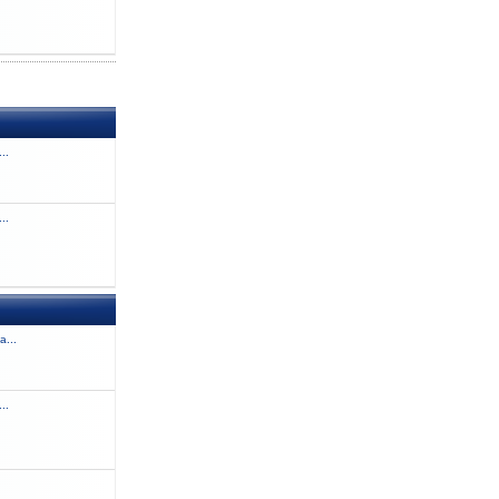
..
..
a...
..