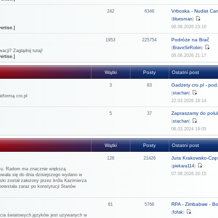
Vrboska - Nudist C
242
6346
(
bluesman
)
06.08.2026 23:16
ertise.]
Podróże na Brač
1953
225754
(
BraveSirRobin
)
cji? Zaglądnij tutaj!
08.08.2026 21:17
ertise.]
Wątki
Posty
Ostatni post
Gadżety cro.pl - pod.
3
83
(
stachan
)
tformą cro.pl
22.03.2026 19:14
Zapraszamy do polub
5
37
(
stachan
)
06.03.2024 19:05
Wątki
Posty
Ostatni post
Jura Krakowsko-Częs
126
21426
(
piekara114
)
rku. Radom ma znacznie większą
07.08.2026 20:15
howała się do dnia dzisiejszego wydano w
ński został założony przez króla Kazimierza
 powstała zaraz po konstytucji Stanów
RPA - Zimbabwe - Bot
61
5766
(
fofak
)
rzecia światowych języków jest używanych w