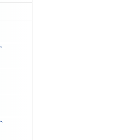
.
 ...
..
,...