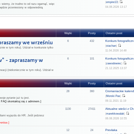
(
empire13
)
 wiemy, że trudno to od razu ogarnąć, więc
04.08.2026 13:17
będzie przeniesiony w odpowiednią
Wątki
Posty
Ostatni post
Konkurs fotograficzn.
apraszamy we wrześniu
6
432
(
stachan
)
znie w tym roku). Udział w konkursie tylko
11.04.2026 14:48
Konkurs fotograficzn.
w" - zapraszamy w
6
101
(
zawodowiec
)
21.12.2025 13:37
rwacji (niekoniecznie w tym roku). Udział w
Wątki
Posty
Ostatni post
Cromaniackie kalend
28
360
(
Morski Pas
)
je pytanie już tu jest.
09.11.2021 11:19
 FAQ skontaktuj się z adminem.]
Aktualne wieści z Ch.
1130
27411
(
marekkowalak
)
liami wyjazdu do HR. Jeśli jedziesz
06.08.2026 10:55
ertise.]
Prevlaka
12
24