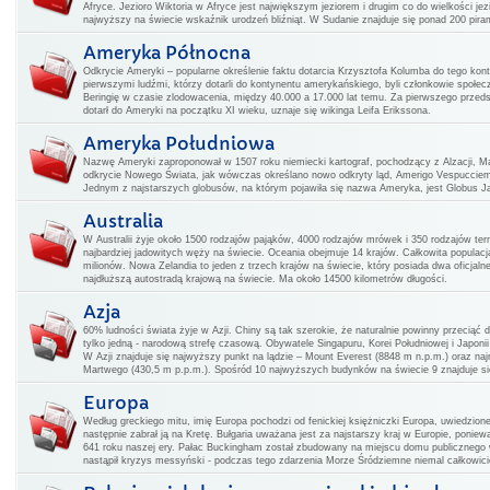
Afryce. Jezioro Wiktoria w Afryce jest największym jeziorem i drugim co do wielkości j
najwyższy na świecie wskaźnik urodzeń bliźniąt. W Sudanie znajduje się ponad 200 pirami
Ameryka Północna
Odkrycie Ameryki – popularne określenie faktu dotarcia Krzysztofa Kolumba do tego kon
pierwszymi ludźmi, którzy dotarli do kontynentu amerykańskiego, byli członkowie społecz
Beringię w czasie zlodowacenia, między 40.000 a 17.000 lat temu. Za pierwszego przedsta
dotarł do Ameryki na początku XI wieku, uznaje się wikinga Leifa Erikssona.
Ameryka Południowa
Nazwę Ameryki zaproponował w 1507 roku niemiecki kartograf, pochodzący z Alzacji, Ma
odkrycie Nowego Świata, jak wówczas określano nowo odkryty ląd, Amerigo Vespucciem
Jednym z najstarszych globusów, na którym pojawiła się nazwa Ameryka, jest Globus Jag
Australia
W Australii żyje około 1500 rodzajów pająków, 4000 rodzajów mrówek i 350 rodzajów ter
najbardziej jadowitych węży na świecie. Oceania obejmuje 14 krajów. Całkowita populac
milionów. Nowa Zelandia to jeden z trzech krajów na świecie, który posiada dwa oficjal
najdłuższą autostradą krajową na świecie. Ma około 14500 kilometrów długości.
Azja
60% ludności świata żyje w Azji. Chiny są tak szerokie, że naturalnie powinny przeciąć 
tylko jedną - narodową strefę czasową. Obywatele Singapuru, Korei Południowej i Japoni
W Azji znajduje się najwyższy punkt na lądzie – Mount Everest (8848 m n.p.m.) oraz na
Martwego (430,5 m p.p.m.). Spośród 10 najwyższych budynków na świecie 9 znajduje si
Europa
Według greckiego mitu, imię Europa pochodzi od fenickiej księżniczki Europa, uwiedzione
następnie zabrał ją na Kretę. Bułgaria uważana jest za najstarszy kraj w Europie, poniew
641 roku naszej ery. Pałac Buckingham został zbudowany na miejscu domu publicznego 
nastąpił kryzys messyński - podczas tego zdarzenia Morze Śródziemne niemal całkowic