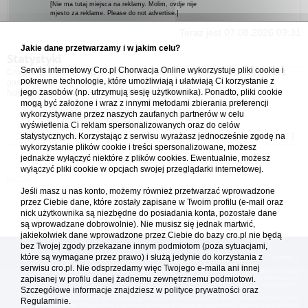
[Nie ma tutaj miejsca na reklamy. Molim, ovdje nije
mjesto za reklame. Please do not advertise.]
Teraz jest 07.08.2026 09:31
Jakie dane przetwarzamy i w jakim celu?
Statystyki
Serwis internetowy Cro.pl Chorwacja Online wykorzystuje pliki cookie i
Cro.pl przegląda
175
użytkowników :: 4 zidentyfikowanych, 0 ukrytych i 171
pokrewne technologie, które umożliwiają i ułatwiają Ci korzystanie z
gości (dane z ostatnich 3 minut)
jego zasobów (np. utrzymują sesję użytkownika). Ponadto, pliki cookie
Najwięcej użytkowników online (
5542
) było 21.04.2026 01:12
mogą być założone i wraz z innymi metodami zbierania preferencji
wykorzystywane przez naszych zaufanych partnerów w celu
Forum Chorwacja Online - Cro.pl
wyświetlenia Ci reklam spersonalizowanych oraz do celów
statystycznych. Korzystając z serwisu wyrażasz jednocześnie zgodę na
Usuń ciasteczka
• Strefa czasowa: UTC + 1 (Polska - czas zimowy) [
DST
]
wykorzystanie plików cookie i treści spersonalizowane, możesz
jednakże wyłączyć niektóre z plików cookies. Ewentualnie, możesz
wyłączyć pliki cookie w opcjach swojej przeglądarki internetowej.
Jeśli masz u nas konto, możemy również przetwarzać wprowadzone
przez Ciebie dane, które zostały zapisane w Twoim profilu (e-mail oraz
nick użytkownika są niezbędne do posiadania konta, pozostałe dane
są wprowadzane dobrowolnie). Nie musisz się jednak martwić,
jakiekolwiek dane wprowadzone przez Ciebie do bazy cro.pl nie będą
bez Twojej zgody przekazane innym podmiotom (poza sytuacjami,
które są wymagane przez prawo) i służą jedynie do korzystania z
[
reklama
] [
kontakt
]
serwisu cro.pl. Nie odsprzedamy więc Twojego e-maila ani innej
Platforma cro.pl© Chorwacja online™ wykorzystuje cookies do prawidłowego działania, te pliki
gromadzą na Twoim komputerze dane ułatwiające korzystanie z serwisu; więcej informacji w
zapisanej w profilu danej żadnemu zewnętrznemu podmiotowi.
polityce prywatności
.
Szczegółowe informacje znajdziesz w
polityce prywatności
oraz
Redakcja platformy cro.pl© Chorwacja online™ nie odpowiada za treści zamieszczone przez
Regulaminie.
użytkowników. Korzystanie z serwisu oznacza akceptację regulaminu. Serwis ma charakter