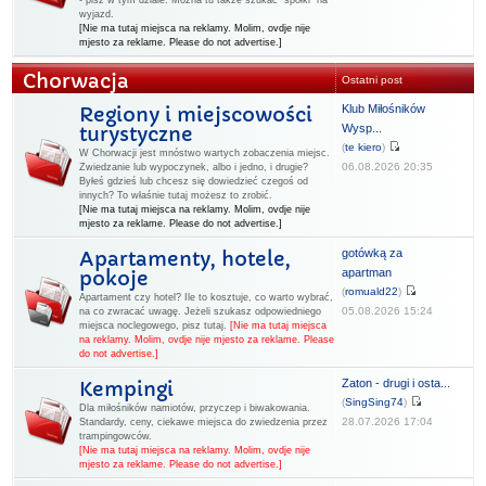
- pisz w tym dziale. Można tu także szukać "spółki" na
wyjazd.
[Nie ma tutaj miejsca na reklamy. Molim, ovdje nije
mjesto za reklame. Please do not advertise.]
Chorwacja
Ostatni post
Klub Miłośników
Regiony i miejscowości
Wysp...
turystyczne
(
te kiero
)
W Chorwacji jest mnóstwo wartych zobaczenia miejsc.
06.08.2026 20:35
Zwiedzanie lub wypoczynek, albo i jedno, i drugie?
Byłeś gdzieś lub chcesz się dowiedzieć czegoś od
innych? To właśnie tutaj możesz to zrobić.
[Nie ma tutaj miejsca na reklamy. Molim, ovdje nije
mjesto za reklame. Please do not advertise.]
gotówką za
Apartamenty, hotele,
apartman
pokoje
(
romuald22
)
Apartament czy hotel? Ile to kosztuje, co warto wybrać,
05.08.2026 15:24
na co zwracać uwagę. Jeżeli szukasz odpowiedniego
miejsca noclegowego, pisz tutaj.
[Nie ma tutaj miejsca
na reklamy. Molim, ovdje nije mjesto za reklame. Please
do not advertise.]
Zaton - drugi i osta...
Kempingi
(
SingSing74
)
Dla miłośników namiotów, przyczep i biwakowania.
28.07.2026 17:04
Standardy, ceny, ciekawe miejsca do zwiedzenia przez
trampingowców.
[Nie ma tutaj miejsca na reklamy. Molim, ovdje nije
mjesto za reklame. Please do not advertise.]