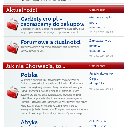
mjesto za reklame. Please do not advertise.]
Aktualności
Ostatni post
Gadżety cro.pl -
Gadżety cro.pl -
pod...
zapraszamy do zakupów
(
stachan
)
Dział poświęcony zakupom grupowym gadżetów oraz
22.03.2026 19:14
innych produktów związanych z platformą cro.pl
Zapraszamy do
Forumowe aktualności
polubi...
Tutaj znajdziesz przegląd najnowszych informacji
(
stachan
)
dotyczących forum.
06.03.2024 19:05
Jak nie Chorwacja, to...
Ostatni post
Jura Krakowsko-
Polska
Częst...
W Polsce znajduje się największy ceglany zamek
(
dangol
)
świata - pokrzyżacki zamek w Malborku. Radom ma
znacznie większą powierzchnię niż stolica Francji –
06.08.2026 14:14
Paryż. Pierwszą polską książkę kucharską, która
zachowała się do dnia dzisiejszego wydano w 1698
roku. Polska posiada drugi najstarszy uniwersytet w
Europie - Uniwersytet Jagielloński został założony przez
króla Kazimierza Wielkiego w 1364 roku. Polska
konstytucja była pierwszą w Europie i drugą na świecie -
powstała zaraz po konstytucji Stanów Zjednoczonych.
ALGIERIA &
Afryka
TUNEZJA 2...