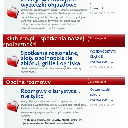
i...
wycieczki objazdowe
(
Franz
)
Wycieczki objazdowe to świetny sposób na zwiedzenie
06.08.2026 18:07
kilku miejsc w jednym terminie. Można podróżować
przez kilka krajów lub zobaczyć kilka miast w jednym
państwie. Dla wielu osób wycieczki objazdowe są
najlepszym sposobem na poznawanie świata.
Zdecydowanie warto z nich korzystać.
Klub cro.pl - spotkania naszej
Ostatni post
społeczności
WOJEWÓDZTWO
Spotkania regionalne,
ŚLĄSKIE
zloty ogólnopolskie,
(
Marlowe1994
)
zbiórki, grille i ogniska
24.03.2026 15:14
Dział przeznaczony do planowania spotkań naszej
społeczności.
Ogólne rozmowy
Ostatni post
Co was dzisiaj
Rozmowy o turystyce i
ucies...
nie tylko
(
Marlowe1994
)
Wszystkie rozmowy na tematy turystyczne nie
06.08.2026 16:09
związane z wcześniejszymi działami mogą trafiać tutaj.
Zachowanie się naszych rodaków za granicą, wybór
kraju wakacyjnego wyjazdu, czy korzystać z biur
podróży.
[Nie ma tutaj miejsca na reklamy. Molim, ovdje nije
mjesto za reklame. Please do not advertise.]