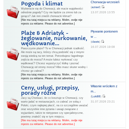
Chorwacja-wrzesień
Pogoda i klimat
(
azrael
)
Wybieracie się do Chorwacji, ale macie wątpliwości
13.07.2026 13:55
odnośnie pogody? Czy nie będzie za zimno lub za
gorąco? Jak inni znieśli chorwacki klimat?
[Nie ma tutaj miejsca na reklamy. Molim, ovdje nije
mjesto za reklame. Please do not advertise.]
Pływanie pontonem
Plaże & Adriatyk -
w ...
żeglowanie, nurkowanie,
(
clawis
)
wędkowanie...
16.07.2026 19:08
Piaszczyste plaże? To w Chorwacji jednak rzadkość.
Ale może są tacy, którzy chcą podzielić się z innymi
swoją wiedzą na ten temat. Potrzebujesz łagodnego
zejścia do morza? A może lubisz nurkować czy
wędkować? Chcesz wypożyczyć łódkę i poznać
Chorwację od strony morza? Albo masz skuter wodny i
chcesz go zabrać?
[Nie ma tutaj miejsca na reklamy. Molim, ovdje nije
mjesto za reklame. Please do not advertise.]
Własnie wróciłem z
Ceny, usługi, przepisy,
m...
porady różne
(
Luki88
)
Jacy są Chorwaci, ile co kosztuje w Chorwacji, czy
31.07.2026 23:21
warto jadać w restauracjach, co zabrać ze sobą z
Polski, czym najlepiej płacić, na co szczególnie uważać
oraz wszystkie inne pytania i uwagi związane z
wyjazdami, także te nietypowe czy specjalistyczne,
powinny znaleźć się w tym miejscu.
[Nie ma tutaj miejsca na reklamy. Molim, ovdje nije
mjesto za reklame. Please do not advertise.]