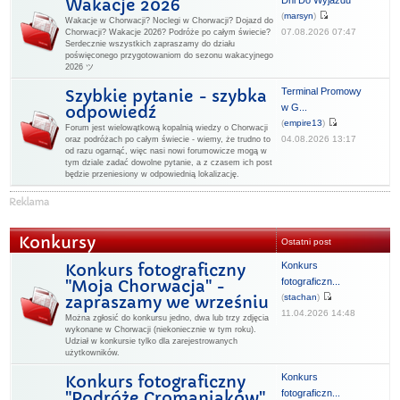
Dni Do Wyjazdu
Wakacje 2026
(
marsyn
)
Wakacje w Chorwacji? Noclegi w Chorwacji? Dojazd do
07.08.2026 07:47
Chorwacji? Wakacje 2026? Podróże po całym świecie?
Serdecznie wszystkich zapraszamy do działu
poświęconego przygotowaniom do sezonu wakacyjnego
2026 ツ
Terminal Promowy
Szybkie pytanie - szybka
w G...
odpowiedź
(
empire13
)
Forum jest wielowątkową kopalnią wiedzy o Chorwacji
04.08.2026 13:17
oraz podróżach po całym świecie - wiemy, że trudno to
od razu ogarnąć, więc nasi nowi forumowicze mogą w
tym dziale zadać dowolne pytanie, a z czasem ich post
będzie przeniesiony w odpowiednią lokalizację.
Konkursy
Ostatni post
Konkurs
Konkurs fotograficzny
fotograficzn...
"Moja Chorwacja" -
(
stachan
)
zapraszamy we wrześniu
11.04.2026 14:48
Można zgłosić do konkursu jedno, dwa lub trzy zdjęcia
wykonane w Chorwacji (niekoniecznie w tym roku).
Udział w konkursie tylko dla zarejestrowanych
użytkowników.
Konkurs
Konkurs fotograficzny
fotograficzn...
"Podróże Cromaniaków"