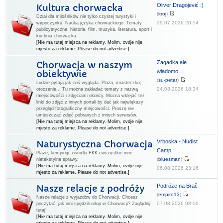
Oliver Dragojević :)
Kultura chorwacka
(
kroj
)
Dział dla miłośników nie tylko czystej turystyki i
29.07.2026 20:54
wypoczynku. Nauka języka chorwackiego. Tematy
publicystyczne, historia, film, muzyka, literatura, sport i
kuchnia chorwacka.
[Nie ma tutaj miejsca na reklamy. Molim, ovdje nije
mjesto za reklame. Please do not advertise.]
Zagadka,ale
Chorwacja w naszym
wiadomo,...
obiektywie
(
su-petar
)
Ludzie pytają jak coś wygląda. Plaża, miasteczko,
24.03.2026 18:34
otoczenie... Tu można zakładać tematy z nazwą
miejscowości i zdjęciami okolicy. Można wklejać też
linki do zdjęć z innych portali by dać jak największy
przegląd fotograficzny miejcowości. Proszę nie
umieszczać zdjęć pobranych z innych serwisów.
[Nie ma tutaj miejsca na reklamy. Molim, ovdje nije
mjesto za reklame. Please do not advertise.]
Vrboska - Nudist
Naturystyczna Chorwacja
Camp
Plaże, kempingi, ośrodki FKK i wszystkie inne
(
bluesman
)
nietekstylne sprawy.
[Nie ma tutaj miejsca na reklamy. Molim, ovdje nije
06.08.2026 23:16
mjesto za reklame. Please do not advertise.]
Podróże na Brač
Nasze relacje z podróży
(
empire13
)
Nasze relacje z wyjazdów do Chorwacji. Chcesz
07.08.2026 08:06
poczytać, jak inni spędzili urlop w Chorwacji? Zaglądnij
tutaj!
[Nie ma tutaj miejsca na reklamy. Molim, ovdje nije