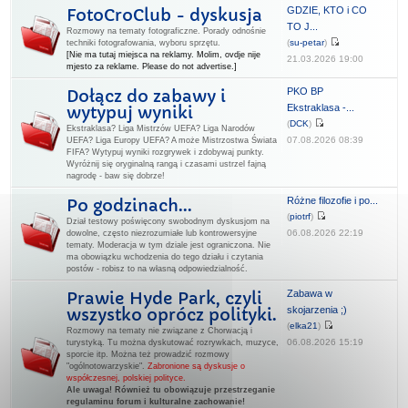
GDZIE, KTO i CO
FotoCroClub - dyskusja
TO J...
Rozmowy na tematy fotograficzne. Porady odnośnie
(
su-petar
)
techniki fotografowania, wyboru sprzętu.
[Nie ma tutaj miejsca na reklamy. Molim, ovdje nije
21.03.2026 19:00
mjesto za reklame. Please do not advertise.]
PKO BP
Dołącz do zabawy i
Ekstraklasa -...
wytypuj wyniki
(
DCK
)
Ekstraklasa? Liga Mistrzów UEFA? Liga Narodów
07.08.2026 08:39
UEFA? Liga Europy UEFA? A może Mistrzostwa Świata
FIFA? Wytypuj wyniki rozgrywek i zdobywaj punkty.
Wyróżnij się oryginalną rangą i czasami ustrzel fajną
nagrodę - baw się dobrze!
Różne filozofie i po...
Po godzinach...
(
piotrf
)
Dział testowy poświęcony swobodnym dyskusjom na
06.08.2026 22:19
dowolne, często niezrozumiałe lub kontrowersyjne
tematy. Moderacja w tym dziale jest ograniczona. Nie
ma obowiązku wchodzenia do tego działu i czytania
postów - robisz to na własną odpowiedzialność.
Zabawa w
Prawie Hyde Park, czyli
skojarzenia ;)
wszystko oprócz polityki.
(
elka21
)
Rozmowy na tematy nie związane z Chorwacją i
06.08.2026 15:19
turystyką. Tu można dyskutować rozrywkach, muzyce,
sporcie itp. Można też prowadzić rozmowy
"ogólnotowarzyskie".
Zabronione są dyskusje o
współczesnej, polskiej polityce.
Ale uwaga! Również tu obowiązuje przestrzeganie
regulaminu forum i kulturalne zachowanie!