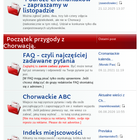
(
zawodowiec
)
- zapraszamy w
21.12.2025 13:37
listopadzie
Można zgłosić jedno, dwa, trzy lub cztery zdjęcia
wykonane gdziekolwiek, ale nie w Chorwacji
(niekoniecznie w tym roku). Udział w konkursie tylko dla
zarejestrowanych użytkowników.
Początek przygody z
Ostatni post
Chorwacją.
Cromaniackie
FAQ - czyli najczęściej
kalenda...
zadawane pytania
(
Morski Pas
)
Zaglądnij tu
zanim zadasz pytanie
.
Być może temat
09.11.2021 11:19
był już omawiany i odpowiedź na Twoje pytanie już tu
jest.
[W FAQ mogą pisać tylko osoby uprawnione. Jeśli
chcesz dołączyć do grupy redaktorów FAQ skontaktuj
się z adminem.]
Aktualne wieści z
Chorwackie ABC
Ch...
Miejsce na najczęstsze pytania i rady dla osób
(
marekkowalak
)
początkujących i zapoznających sie z realiami wyjazdu
do HR. Jeśli jedziesz pierwszy raz, nie wiesz co
06.08.2026 10:55
zabrać, jaką trasę wybrać ... to tutaj szukaj pomocy.
[Nie ma tutaj miejsca na reklamy. Molim, ovdje nije
mjesto za reklame. Please do not advertise.]
Prevlaka
Indeks miejscowości
(
damianisko5
)
Klikamy na miejscowość i wyskakują: krótka lub też