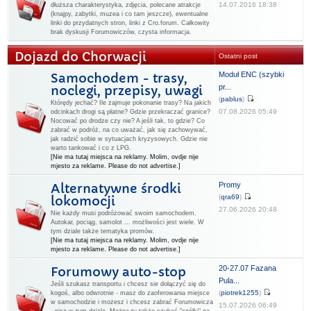
14.07.2016 18:38
dłuższa charakterystyka, zdjęcia, polecane atrakcje
(knajpy, zabytki, muzea i co tam jeszcze), ewentualne
linki do przydatnych stron, linki z Cro.forum. Całkowity
brak dyskusji Forumowiczów, czysta informacja.
Dojazd do Chorwacji
Ostatni post
Moduł ENC (szybki
Samochodem - trasy,
pr...
noclegi, przepisy, uwagi
(
pablus
)
Którędy jechać? Ile zajmuje pokonanie trasy? Na jakich
07.08.2026 05:49
odcinkach drogi są płatne? Gdzie przekraczać granice?
Nocować po drodze czy nie? A jeśli tak, to gdzie? Co
zabrać w podróż, na co uważać, jak się zachowywać,
jak radzić sobie w sytuacjach kryzysowych. Gdzie nie
warto tankować i co z LPG.
[Nie ma tutaj miejsca na reklamy. Molim, ovdje nije
mjesto za reklame. Please do not advertise.]
Promy
Alternatywne środki
(
qra69
)
lokomocji
27.06.2026 20:48
Nie każdy musi podróżować swoim samochodem.
Autokar, pociąg, samolot ... możliwości jest wiele. W
tym dziale także tematyka promów.
[Nie ma tutaj miejsca na reklamy. Molim, ovdje nije
mjesto za reklame. Please do not advertise.]
20-27.07 Fazana
Forumowy auto-stop
Pula...
Jeśli szukasz transportu i chcesz sie dołączyć się do
(
piotrek1255
)
kogoś, albo odwrotnie - masz do zaoferowania miejsce
w samochodzie i możesz i chcesz zabrać Forumowicza
15.07.2026 06:49