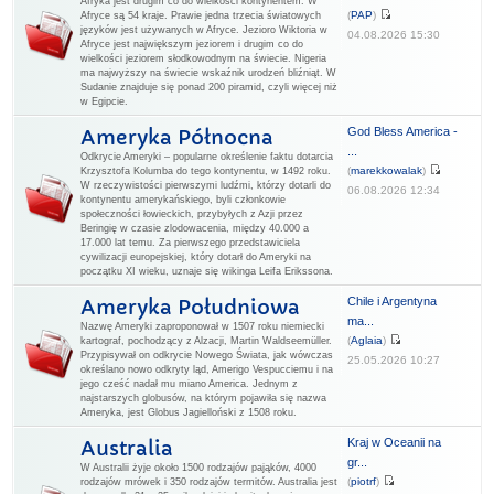
Afryka jest drugim co do wielkości kontynentem. W
(
PAP
)
Afryce są 54 kraje. Prawie jedna trzecia światowych
języków jest używanych w Afryce. Jezioro Wiktoria w
04.08.2026 15:30
Afryce jest największym jeziorem i drugim co do
wielkości jeziorem słodkowodnym na świecie. Nigeria
ma najwyższy na świecie wskaźnik urodzeń bliźniąt. W
Sudanie znajduje się ponad 200 piramid, czyli więcej niż
w Egipcie.
God Bless America -
Ameryka Północna
...
Odkrycie Ameryki – popularne określenie faktu dotarcia
(
marekkowalak
)
Krzysztofa Kolumba do tego kontynentu, w 1492 roku.
W rzeczywistości pierwszymi ludźmi, którzy dotarli do
06.08.2026 12:34
kontynentu amerykańskiego, byli członkowie
społeczności łowieckich, przybyłych z Azji przez
Beringię w czasie zlodowacenia, między 40.000 a
17.000 lat temu. Za pierwszego przedstawiciela
cywilizacji europejskiej, który dotarł do Ameryki na
początku XI wieku, uznaje się wikinga Leifa Erikssona.
Chile i Argentyna
Ameryka Południowa
ma...
Nazwę Ameryki zaproponował w 1507 roku niemiecki
(
Aglaia
)
kartograf, pochodzący z Alzacji, Martin Waldseemüller.
Przypisywał on odkrycie Nowego Świata, jak wówczas
25.05.2026 10:27
określano nowo odkryty ląd, Amerigo Vespucciemu i na
jego cześć nadał mu miano America. Jednym z
najstarszych globusów, na którym pojawiła się nazwa
Ameryka, jest Globus Jagielloński z 1508 roku.
Kraj w Oceanii na
Australia
gr...
W Australii żyje około 1500 rodzajów pająków, 4000
(
piotrf
)
rodzajów mrówek i 350 rodzajów termitów. Australia jest