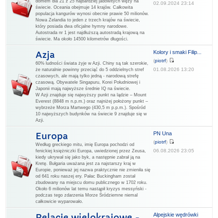
domem dla 21 z 25 najbardziej jadowitych węży na
02.09.2024 23:14
świecie. Oceania obejmuje 14 krajów. Całkowita
populacja kangurów wynosi obecnie prawie 50 milionów.
Nowa Zelandia to jeden z trzech krajów na świecie,
który posiada dwa oficjalne hymny narodowe.
Autostrada nr 1 jest najdłuższą autostradą krajową na
świecie. Ma około 14500 kilometrów długości.
Kolory i smaki Filip...
Azja
(
piotrf
)
60% ludności świata żyje w Azji. Chiny są tak szerokie,
01.08.2026 13:20
że naturalnie powinny przeciąć do 5 oddzielnych stref
czasowych, ale mają tylko jedną - narodową strefę
czasową. Obywatele Singapuru, Korei Południowej i
Japonii mają najwyższe średnie IQ na świecie.
W Azji znajduje się najwyższy punkt na lądzie – Mount
Everest (8848 m n.p.m.) oraz najniżej położony punkt –
wybrzeże Morza Martwego (430,5 m p.p.m.). Spośród
10 najwyższych budynków na świecie 9 znajduje się w
Azji.
PN Una
Europa
(
piotrf
)
Według greckiego mitu, imię Europa pochodzi od
06.08.2026 23:05
fenickiej księżniczki Europa, uwiedzionej przez Zeusa,
kiedy ukrywał się jako byk, a następnie zabrał ją na
Kretę. Bułgaria uważana jest za najstarszy kraj w
Europie, ponieważ jej nazwa praktycznie nie zmieniła się
od 641 roku naszej ery. Pałac Buckingham został
zbudowany na miejscu domu publicznego w 1702 roku.
Około 6 milionów lat temu nastąpił kryzys messyński -
podczas tego zdarzenia Morze Śródziemne niemal
całkowicie wyparowało.
Alpejskie wędrówki
Relacje wielokrajowe -