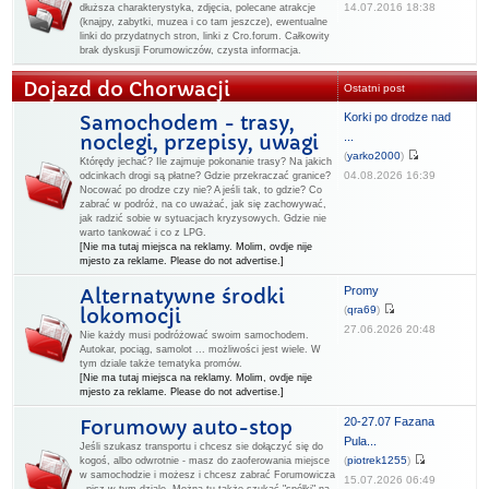
14.07.2016 18:38
dłuższa charakterystyka, zdjęcia, polecane atrakcje
(knajpy, zabytki, muzea i co tam jeszcze), ewentualne
linki do przydatnych stron, linki z Cro.forum. Całkowity
brak dyskusji Forumowiczów, czysta informacja.
Dojazd do Chorwacji
Ostatni post
Korki po drodze nad
Samochodem - trasy,
...
noclegi, przepisy, uwagi
(
yarko2000
)
Którędy jechać? Ile zajmuje pokonanie trasy? Na jakich
04.08.2026 16:39
odcinkach drogi są płatne? Gdzie przekraczać granice?
Nocować po drodze czy nie? A jeśli tak, to gdzie? Co
zabrać w podróż, na co uważać, jak się zachowywać,
jak radzić sobie w sytuacjach kryzysowych. Gdzie nie
warto tankować i co z LPG.
[Nie ma tutaj miejsca na reklamy. Molim, ovdje nije
mjesto za reklame. Please do not advertise.]
Promy
Alternatywne środki
(
qra69
)
lokomocji
27.06.2026 20:48
Nie każdy musi podróżować swoim samochodem.
Autokar, pociąg, samolot ... możliwości jest wiele. W
tym dziale także tematyka promów.
[Nie ma tutaj miejsca na reklamy. Molim, ovdje nije
mjesto za reklame. Please do not advertise.]
20-27.07 Fazana
Forumowy auto-stop
Pula...
Jeśli szukasz transportu i chcesz sie dołączyć się do
(
piotrek1255
)
kogoś, albo odwrotnie - masz do zaoferowania miejsce
w samochodzie i możesz i chcesz zabrać Forumowicza
15.07.2026 06:49