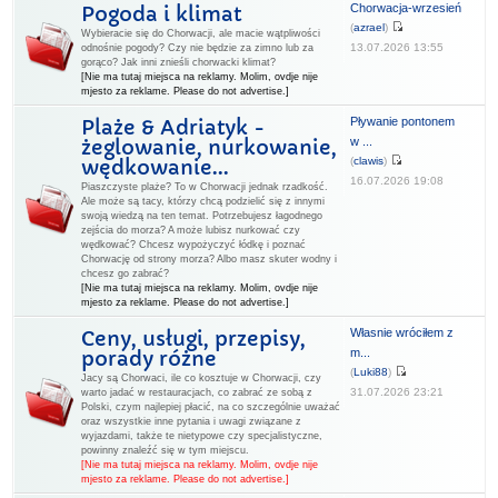
Chorwacja-wrzesień
Pogoda i klimat
(
azrael
)
Wybieracie się do Chorwacji, ale macie wątpliwości
13.07.2026 13:55
odnośnie pogody? Czy nie będzie za zimno lub za
gorąco? Jak inni znieśli chorwacki klimat?
[Nie ma tutaj miejsca na reklamy. Molim, ovdje nije
mjesto za reklame. Please do not advertise.]
Pływanie pontonem
Plaże & Adriatyk -
w ...
żeglowanie, nurkowanie,
(
clawis
)
wędkowanie...
16.07.2026 19:08
Piaszczyste plaże? To w Chorwacji jednak rzadkość.
Ale może są tacy, którzy chcą podzielić się z innymi
swoją wiedzą na ten temat. Potrzebujesz łagodnego
zejścia do morza? A może lubisz nurkować czy
wędkować? Chcesz wypożyczyć łódkę i poznać
Chorwację od strony morza? Albo masz skuter wodny i
chcesz go zabrać?
[Nie ma tutaj miejsca na reklamy. Molim, ovdje nije
mjesto za reklame. Please do not advertise.]
Własnie wróciłem z
Ceny, usługi, przepisy,
m...
porady różne
(
Luki88
)
Jacy są Chorwaci, ile co kosztuje w Chorwacji, czy
31.07.2026 23:21
warto jadać w restauracjach, co zabrać ze sobą z
Polski, czym najlepiej płacić, na co szczególnie uważać
oraz wszystkie inne pytania i uwagi związane z
wyjazdami, także te nietypowe czy specjalistyczne,
powinny znaleźć się w tym miejscu.
[Nie ma tutaj miejsca na reklamy. Molim, ovdje nije
mjesto za reklame. Please do not advertise.]