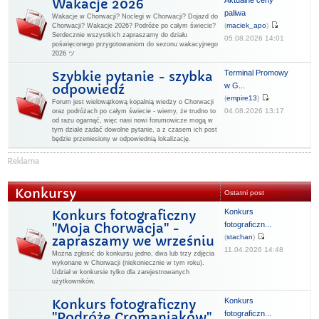
Aktualne ceny
Wakacje 2026
paliwa
Wakacje w Chorwacji? Noclegi w Chorwacji? Dojazd do
(
maciek_apo
)
Chorwacji? Wakacje 2026? Podróże po całym świecie?
Serdecznie wszystkich zapraszamy do działu
05.08.2026 14:01
poświęconego przygotowaniom do sezonu wakacyjnego
2026 ツ
Terminal Promowy
Szybkie pytanie - szybka
w G...
odpowiedź
(
empire13
)
Forum jest wielowątkową kopalnią wiedzy o Chorwacji
04.08.2026 13:17
oraz podróżach po całym świecie - wiemy, że trudno to
od razu ogarnąć, więc nasi nowi forumowicze mogą w
tym dziale zadać dowolne pytanie, a z czasem ich post
będzie przeniesiony w odpowiednią lokalizację.
Konkursy
Ostatni post
Konkurs
Konkurs fotograficzny
fotograficzn...
"Moja Chorwacja" -
(
stachan
)
zapraszamy we wrześniu
11.04.2026 14:48
Można zgłosić do konkursu jedno, dwa lub trzy zdjęcia
wykonane w Chorwacji (niekoniecznie w tym roku).
Udział w konkursie tylko dla zarejestrowanych
użytkowników.
Konkurs
Konkurs fotograficzny
fotograficzn...
"Podróże Cromaniaków"