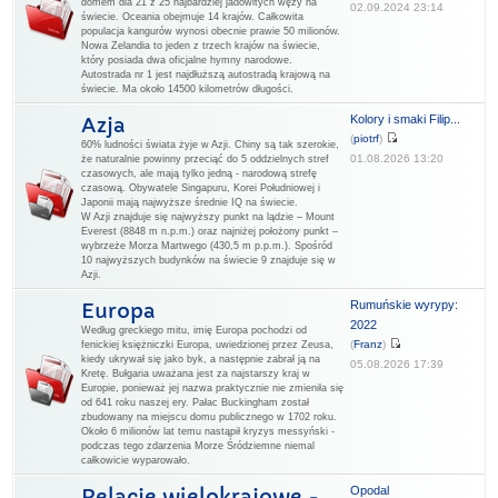
domem dla 21 z 25 najbardziej jadowitych węży na
02.09.2024 23:14
świecie. Oceania obejmuje 14 krajów. Całkowita
populacja kangurów wynosi obecnie prawie 50 milionów.
Nowa Zelandia to jeden z trzech krajów na świecie,
który posiada dwa oficjalne hymny narodowe.
Autostrada nr 1 jest najdłuższą autostradą krajową na
świecie. Ma około 14500 kilometrów długości.
Kolory i smaki Filip...
Azja
(
piotrf
)
60% ludności świata żyje w Azji. Chiny są tak szerokie,
01.08.2026 13:20
że naturalnie powinny przeciąć do 5 oddzielnych stref
czasowych, ale mają tylko jedną - narodową strefę
czasową. Obywatele Singapuru, Korei Południowej i
Japonii mają najwyższe średnie IQ na świecie.
W Azji znajduje się najwyższy punkt na lądzie – Mount
Everest (8848 m n.p.m.) oraz najniżej położony punkt –
wybrzeże Morza Martwego (430,5 m p.p.m.). Spośród
10 najwyższych budynków na świecie 9 znajduje się w
Azji.
Rumuńskie wyrypy:
Europa
2022
Według greckiego mitu, imię Europa pochodzi od
(
Franz
)
fenickiej księżniczki Europa, uwiedzionej przez Zeusa,
kiedy ukrywał się jako byk, a następnie zabrał ją na
05.08.2026 17:39
Kretę. Bułgaria uważana jest za najstarszy kraj w
Europie, ponieważ jej nazwa praktycznie nie zmieniła się
od 641 roku naszej ery. Pałac Buckingham został
zbudowany na miejscu domu publicznego w 1702 roku.
Około 6 milionów lat temu nastąpił kryzys messyński -
podczas tego zdarzenia Morze Śródziemne niemal
całkowicie wyparowało.
Opodal
Relacje wielokrajowe -