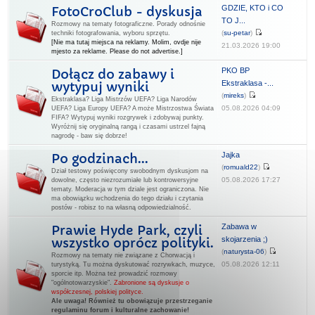
GDZIE, KTO i CO
FotoCroClub - dyskusja
TO J...
Rozmowy na tematy fotograficzne. Porady odnośnie
(
su-petar
)
techniki fotografowania, wyboru sprzętu.
[Nie ma tutaj miejsca na reklamy. Molim, ovdje nije
21.03.2026 19:00
mjesto za reklame. Please do not advertise.]
PKO BP
Dołącz do zabawy i
Ekstraklasa -...
wytypuj wyniki
(
mireks
)
Ekstraklasa? Liga Mistrzów UEFA? Liga Narodów
05.08.2026 04:09
UEFA? Liga Europy UEFA? A może Mistrzostwa Świata
FIFA? Wytypuj wyniki rozgrywek i zdobywaj punkty.
Wyróżnij się oryginalną rangą i czasami ustrzel fajną
nagrodę - baw się dobrze!
Jajka
Po godzinach...
(
romuald22
)
Dział testowy poświęcony swobodnym dyskusjom na
05.08.2026 17:27
dowolne, często niezrozumiałe lub kontrowersyjne
tematy. Moderacja w tym dziale jest ograniczona. Nie
ma obowiązku wchodzenia do tego działu i czytania
postów - robisz to na własną odpowiedzialność.
Zabawa w
Prawie Hyde Park, czyli
skojarzenia ;)
wszystko oprócz polityki.
(
naturysta-06
)
Rozmowy na tematy nie związane z Chorwacją i
05.08.2026 12:11
turystyką. Tu można dyskutować rozrywkach, muzyce,
sporcie itp. Można też prowadzić rozmowy
"ogólnotowarzyskie".
Zabronione są dyskusje o
współczesnej, polskiej polityce.
Ale uwaga! Również tu obowiązuje przestrzeganie
regulaminu forum i kulturalne zachowanie!