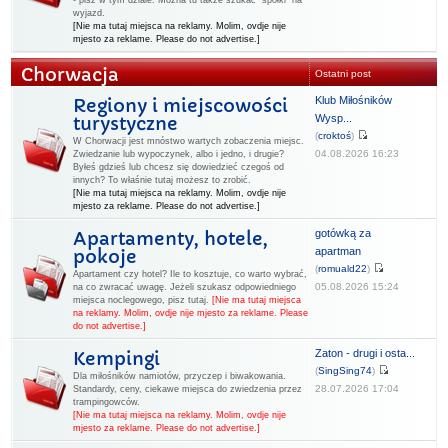
- pisz w tym dziale. Można tu także szukać "spółki" na
wyjazd.
[Nie ma tutaj miejsca na reklamy. Molim, ovdje nije
mjesto za reklame. Please do not advertise.]
Chorwacja
Ostatni post
Klub Miłośników
Regiony i miejscowości
Wysp...
turystyczne
(
croktoś
)
W Chorwacji jest mnóstwo wartych zobaczenia miejsc.
04.08.2026 16:23
Zwiedzanie lub wypoczynek, albo i jedno, i drugie?
Byłeś gdzieś lub chcesz się dowiedzieć czegoś od
innych? To właśnie tutaj możesz to zrobić.
[Nie ma tutaj miejsca na reklamy. Molim, ovdje nije
mjesto za reklame. Please do not advertise.]
gotówką za
Apartamenty, hotele,
apartman
pokoje
(
romuald22
)
Apartament czy hotel? Ile to kosztuje, co warto wybrać,
05.08.2026 15:24
na co zwracać uwagę. Jeżeli szukasz odpowiedniego
miejsca noclegowego, pisz tutaj.
[Nie ma tutaj miejsca
na reklamy. Molim, ovdje nije mjesto za reklame. Please
do not advertise.]
Zaton - drugi i osta...
Kempingi
(
SingSing74
)
Dla miłośników namiotów, przyczep i biwakowania.
28.07.2026 17:04
Standardy, ceny, ciekawe miejsca do zwiedzenia przez
trampingowców.
[Nie ma tutaj miejsca na reklamy. Molim, ovdje nije
mjesto za reklame. Please do not advertise.]