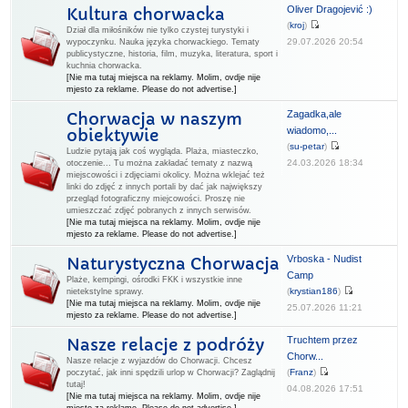
Oliver Dragojević :)
Kultura chorwacka
(
kroj
)
Dział dla miłośników nie tylko czystej turystyki i
29.07.2026 20:54
wypoczynku. Nauka języka chorwackiego. Tematy
publicystyczne, historia, film, muzyka, literatura, sport i
kuchnia chorwacka.
[Nie ma tutaj miejsca na reklamy. Molim, ovdje nije
mjesto za reklame. Please do not advertise.]
Zagadka,ale
Chorwacja w naszym
wiadomo,...
obiektywie
(
su-petar
)
Ludzie pytają jak coś wygląda. Plaża, miasteczko,
24.03.2026 18:34
otoczenie... Tu można zakładać tematy z nazwą
miejscowości i zdjęciami okolicy. Można wklejać też
linki do zdjęć z innych portali by dać jak największy
przegląd fotograficzny miejcowości. Proszę nie
umieszczać zdjęć pobranych z innych serwisów.
[Nie ma tutaj miejsca na reklamy. Molim, ovdje nije
mjesto za reklame. Please do not advertise.]
Vrboska - Nudist
Naturystyczna Chorwacja
Camp
Plaże, kempingi, ośrodki FKK i wszystkie inne
(
krystian186
)
nietekstylne sprawy.
[Nie ma tutaj miejsca na reklamy. Molim, ovdje nije
25.07.2026 11:21
mjesto za reklame. Please do not advertise.]
Truchtem przez
Nasze relacje z podróży
Chorw...
Nasze relacje z wyjazdów do Chorwacji. Chcesz
(
Franz
)
poczytać, jak inni spędzili urlop w Chorwacji? Zaglądnij
tutaj!
04.08.2026 17:51
[Nie ma tutaj miejsca na reklamy. Molim, ovdje nije