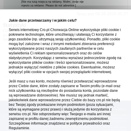
[Nie ma tutaj miejsca na reklamy. Molim, ovdje nije
mjesto za reklame. Please do not advertise.]
Teraz jest 06.08.2026 05:27
Jakie dane przetwarzamy i w jakim celu?
Statystyki
Serwis internetowy Cro.pl Chorwacja Online wykorzystuje pliki cookie i
Cro.pl przegląda
132
użytkowników :: 3 zidentyfikowanych, 0 ukrytych i 129
pokrewne technologie, które umożliwiają i ułatwiają Ci korzystanie z
gości (dane z ostatnich 3 minut)
jego zasobów (np. utrzymują sesję użytkownika). Ponadto, pliki cookie
Najwięcej użytkowników online (
5542
) było 21.04.2026 01:12
mogą być założone i wraz z innymi metodami zbierania preferencji
wykorzystywane przez naszych zaufanych partnerów w celu
Forum Chorwacja Online - Cro.pl
wyświetlenia Ci reklam spersonalizowanych oraz do celów
statystycznych. Korzystając z serwisu wyrażasz jednocześnie zgodę na
Usuń ciasteczka
• Strefa czasowa: UTC + 1 (Polska - czas zimowy) [
DST
]
wykorzystanie plików cookie i treści spersonalizowane, możesz
jednakże wyłączyć niektóre z plików cookies. Ewentualnie, możesz
wyłączyć pliki cookie w opcjach swojej przeglądarki internetowej.
Jeśli masz u nas konto, możemy również przetwarzać wprowadzone
przez Ciebie dane, które zostały zapisane w Twoim profilu (e-mail oraz
nick użytkownika są niezbędne do posiadania konta, pozostałe dane
są wprowadzane dobrowolnie). Nie musisz się jednak martwić,
jakiekolwiek dane wprowadzone przez Ciebie do bazy cro.pl nie będą
bez Twojej zgody przekazane innym podmiotom (poza sytuacjami,
które są wymagane przez prawo) i służą jedynie do korzystania z
[
reklama
] [
kontakt
]
serwisu cro.pl. Nie odsprzedamy więc Twojego e-maila ani innej
Platforma cro.pl© Chorwacja online™ wykorzystuje cookies do prawidłowego działania, te pliki
gromadzą na Twoim komputerze dane ułatwiające korzystanie z serwisu; więcej informacji w
zapisanej w profilu danej żadnemu zewnętrznemu podmiotowi.
polityce prywatności
.
Szczegółowe informacje znajdziesz w
polityce prywatności
oraz
Redakcja platformy cro.pl© Chorwacja online™ nie odpowiada za treści zamieszczone przez
Regulaminie.
użytkowników. Korzystanie z serwisu oznacza akceptację regulaminu. Serwis ma charakter