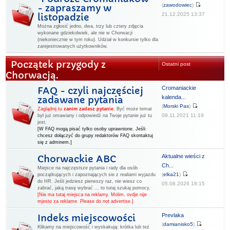
(
zawodowiec
)
- zapraszamy w
21.12.2025 13:37
listopadzie
Można zgłosić jedno, dwa, trzy lub cztery zdjęcia
wykonane gdziekolwiek, ale nie w Chorwacji
(niekoniecznie w tym roku). Udział w konkursie tylko dla
zarejestrowanych użytkowników.
Początek przygody z
Ostatni post
Chorwacją.
Cromaniackie
FAQ - czyli najczęściej
kalenda...
zadawane pytania
(
Morski Pas
)
Zaglądnij tu
zanim zadasz pytanie
.
Być może temat
09.11.2021 11:19
był już omawiany i odpowiedź na Twoje pytanie już tu
jest.
[W FAQ mogą pisać tylko osoby uprawnione. Jeśli
chcesz dołączyć do grupy redaktorów FAQ skontaktuj
się z adminem.]
Aktualne wieści z
Chorwackie ABC
Ch...
Miejsce na najczęstsze pytania i rady dla osób
(
elka21
)
początkujących i zapoznających sie z realiami wyjazdu
do HR. Jeśli jedziesz pierwszy raz, nie wiesz co
05.08.2026 18:15
zabrać, jaką trasę wybrać ... to tutaj szukaj pomocy.
[Nie ma tutaj miejsca na reklamy. Molim, ovdje nije
mjesto za reklame. Please do not advertise.]
Prevlaka
Indeks miejscowości
(
damianisko5
)
Klikamy na miejscowość i wyskakują: krótka lub też