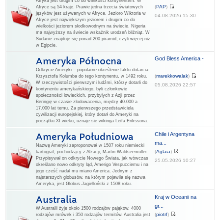
Afryka jest drugim co do wielkości kontynentem. W
(
PAP
)
Afryce są 54 kraje. Prawie jedna trzecia światowych
języków jest używanych w Afryce. Jezioro Wiktoria w
04.08.2026 15:30
Afryce jest największym jeziorem i drugim co do
wielkości jeziorem słodkowodnym na świecie. Nigeria
ma najwyższy na świecie wskaźnik urodzeń bliźniąt. W
Sudanie znajduje się ponad 200 piramid, czyli więcej niż
w Egipcie.
God Bless America -
Ameryka Północna
...
Odkrycie Ameryki – popularne określenie faktu dotarcia
(
marekkowalak
)
Krzysztofa Kolumba do tego kontynentu, w 1492 roku.
W rzeczywistości pierwszymi ludźmi, którzy dotarli do
05.08.2026 22:57
kontynentu amerykańskiego, byli członkowie
społeczności łowieckich, przybyłych z Azji przez
Beringię w czasie zlodowacenia, między 40.000 a
17.000 lat temu. Za pierwszego przedstawiciela
cywilizacji europejskiej, który dotarł do Ameryki na
początku XI wieku, uznaje się wikinga Leifa Erikssona.
Chile i Argentyna
Ameryka Południowa
ma...
Nazwę Ameryki zaproponował w 1507 roku niemiecki
(
Aglaia
)
kartograf, pochodzący z Alzacji, Martin Waldseemüller.
Przypisywał on odkrycie Nowego Świata, jak wówczas
25.05.2026 10:27
określano nowo odkryty ląd, Amerigo Vespucciemu i na
jego cześć nadał mu miano America. Jednym z
najstarszych globusów, na którym pojawiła się nazwa
Ameryka, jest Globus Jagielloński z 1508 roku.
Kraj w Oceanii na
Australia
gr...
W Australii żyje około 1500 rodzajów pająków, 4000
(
piotrf
)
rodzajów mrówek i 350 rodzajów termitów. Australia jest