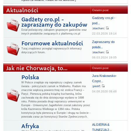
mjesto za reklame. Please do not advertise.]
Aktualności
Ostatni post
Gadżety cro.pl -
Gadżety cro.pl -
pod...
zapraszamy do zakupów
(
stachan
)
Dział poświęcony zakupom grupowym gadżetów oraz
22.03.2026 19:14
innych produktów związanych z platformą cro.pl
Zapraszamy do
Forumowe aktualności
polubi...
Tutaj znajdziesz przegląd najnowszych informacji
(
stachan
)
dotyczących forum.
06.03.2024 19:05
Jak nie Chorwacja, to...
Ostatni post
Jura Krakowsko-
Polska
Częst...
W Polsce znajduje się największy ceglany zamek
(
piotrf
)
świata - pokrzyżacki zamek w Malborku. Radom ma
znacznie większą powierzchnię niż stolica Francji –
04.08.2026 09:48
Paryż. Pierwszą polską książkę kucharską, która
zachowała się do dnia dzisiejszego wydano w 1698
roku. Polska posiada drugi najstarszy uniwersytet w
Europie - Uniwersytet Jagielloński został założony przez
króla Kazimierza Wielkiego w 1364 roku. Polska
konstytucja była pierwszą w Europie i drugą na świecie -
powstała zaraz po konstytucji Stanów Zjednoczonych.
ALGIERIA &
Afryka
TUNEZJA 2...