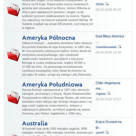
Afryka jest drugim co do wielkości kontynentem. W
(
fofak
)
Afryce są 54 kraje. Prawie jedna trzecia światowych
języków jest używanych w Afryce. Jezioro Wiktoria w
08.08.2026 08:45
Afryce jest największym jeziorem i drugim co do
wielkości jeziorem słodkowodnym na świecie. Nigeria
ma najwyższy na świecie wskaźnik urodzeń bliźniąt. W
Sudanie znajduje się ponad 200 piramid, czyli więcej niż
w Egipcie.
God Bless America -
Ameryka Północna
...
Odkrycie Ameryki – popularne określenie faktu dotarcia
(
marekkowalak
)
Krzysztofa Kolumba do tego kontynentu, w 1492 roku.
W rzeczywistości pierwszymi ludźmi, którzy dotarli do
06.08.2026 12:34
kontynentu amerykańskiego, byli członkowie
społeczności łowieckich, przybyłych z Azji przez
Beringię w czasie zlodowacenia, między 40.000 a
17.000 lat temu. Za pierwszego przedstawiciela
cywilizacji europejskiej, który dotarł do Ameryki na
początku XI wieku, uznaje się wikinga Leifa Erikssona.
Chile i Argentyna
Ameryka Południowa
ma...
Nazwę Ameryki zaproponował w 1507 roku niemiecki
(
Aglaia
)
kartograf, pochodzący z Alzacji, Martin Waldseemüller.
Przypisywał on odkrycie Nowego Świata, jak wówczas
25.05.2026 10:27
określano nowo odkryty ląd, Amerigo Vespucciemu i na
jego cześć nadał mu miano America. Jednym z
najstarszych globusów, na którym pojawiła się nazwa
Ameryka, jest Globus Jagielloński z 1508 roku.
Kraj w Oceanii na
Australia
gr...
W Australii żyje około 1500 rodzajów pająków, 4000
(
piotrf
)
rodzajów mrówek i 350 rodzajów termitów. Australia jest