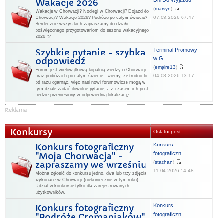
Dni Do Wyjazdu
Wakacje 2026
(
marsyn
)
Wakacje w Chorwacji? Noclegi w Chorwacji? Dojazd do
07.08.2026 07:47
Chorwacji? Wakacje 2026? Podróże po całym świecie?
Serdecznie wszystkich zapraszamy do działu
poświęconego przygotowaniom do sezonu wakacyjnego
2026 ツ
Terminal Promowy
Szybkie pytanie - szybka
w G...
odpowiedź
(
empire13
)
Forum jest wielowątkową kopalnią wiedzy o Chorwacji
04.08.2026 13:17
oraz podróżach po całym świecie - wiemy, że trudno to
od razu ogarnąć, więc nasi nowi forumowicze mogą w
tym dziale zadać dowolne pytanie, a z czasem ich post
będzie przeniesiony w odpowiednią lokalizację.
Konkursy
Ostatni post
Konkurs
Konkurs fotograficzny
fotograficzn...
"Moja Chorwacja" -
(
stachan
)
zapraszamy we wrześniu
11.04.2026 14:48
Można zgłosić do konkursu jedno, dwa lub trzy zdjęcia
wykonane w Chorwacji (niekoniecznie w tym roku).
Udział w konkursie tylko dla zarejestrowanych
użytkowników.
Konkurs
Konkurs fotograficzny
fotograficzn...
"Podróże Cromaniaków"