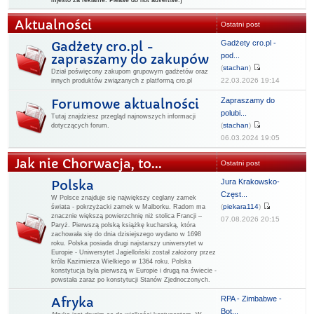
mjesto za reklame. Please do not advertise.]
Aktualności
Ostatni post
Gadżety cro.pl -
Gadżety cro.pl -
pod...
zapraszamy do zakupów
(
stachan
)
Dział poświęcony zakupom grupowym gadżetów oraz
22.03.2026 19:14
innych produktów związanych z platformą cro.pl
Zapraszamy do
Forumowe aktualności
polubi...
Tutaj znajdziesz przegląd najnowszych informacji
(
stachan
)
dotyczących forum.
06.03.2024 19:05
Jak nie Chorwacja, to...
Ostatni post
Jura Krakowsko-
Polska
Częst...
W Polsce znajduje się największy ceglany zamek
(
piekara114
)
świata - pokrzyżacki zamek w Malborku. Radom ma
znacznie większą powierzchnię niż stolica Francji –
07.08.2026 20:15
Paryż. Pierwszą polską książkę kucharską, która
zachowała się do dnia dzisiejszego wydano w 1698
roku. Polska posiada drugi najstarszy uniwersytet w
Europie - Uniwersytet Jagielloński został założony przez
króla Kazimierza Wielkiego w 1364 roku. Polska
konstytucja była pierwszą w Europie i drugą na świecie -
powstała zaraz po konstytucji Stanów Zjednoczonych.
RPA - Zimbabwe -
Afryka
Bot...