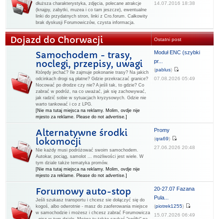
14.07.2016 18:38
dłuższa charakterystyka, zdjęcia, polecane atrakcje
(knajpy, zabytki, muzea i co tam jeszcze), ewentualne
linki do przydatnych stron, linki z Cro.forum. Całkowity
brak dyskusji Forumowiczów, czysta informacja.
Dojazd do Chorwacji
Ostatni post
Moduł ENC (szybki
Samochodem - trasy,
pr...
noclegi, przepisy, uwagi
(
pablus
)
Którędy jechać? Ile zajmuje pokonanie trasy? Na jakich
07.08.2026 05:49
odcinkach drogi są płatne? Gdzie przekraczać granice?
Nocować po drodze czy nie? A jeśli tak, to gdzie? Co
zabrać w podróż, na co uważać, jak się zachowywać,
jak radzić sobie w sytuacjach kryzysowych. Gdzie nie
warto tankować i co z LPG.
[Nie ma tutaj miejsca na reklamy. Molim, ovdje nije
mjesto za reklame. Please do not advertise.]
Promy
Alternatywne środki
(
qra69
)
lokomocji
27.06.2026 20:48
Nie każdy musi podróżować swoim samochodem.
Autokar, pociąg, samolot ... możliwości jest wiele. W
tym dziale także tematyka promów.
[Nie ma tutaj miejsca na reklamy. Molim, ovdje nije
mjesto za reklame. Please do not advertise.]
20-27.07 Fazana
Forumowy auto-stop
Pula...
Jeśli szukasz transportu i chcesz sie dołączyć się do
(
piotrek1255
)
kogoś, albo odwrotnie - masz do zaoferowania miejsce
w samochodzie i możesz i chcesz zabrać Forumowicza
15.07.2026 06:49