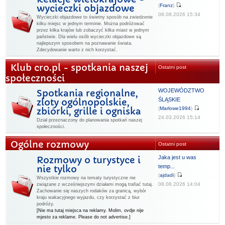
(
Franz
)
wycieczki objazdowe
08.08.2026 15:34
Wycieczki objazdowe to świetny sposób na zwiedzenie
kilku miejsc w jednym terminie. Można podróżować
przez kilka krajów lub zobaczyć kilka miast w jednym
państwie. Dla wielu osób wycieczki objazdowe są
najlepszym sposobem na poznawanie świata.
Zdecydowanie warto z nich korzystać.
Klub cro.pl - spotkania naszej
Ostatni post
społeczności
WOJEWÓDZTWO
Spotkania regionalne,
ŚLĄSKIE
zloty ogólnopolskie,
(
Marlowe1994
)
zbiórki, grille i ogniska
24.03.2026 15:14
Dział przeznaczony do planowania spotkań naszej
społeczności.
Ogólne rozmowy
Ostatni post
Jaka jest u was
Rozmowy o turystyce i
temp...
nie tylko
(
ajdadi
)
Wszystkie rozmowy na tematy turystyczne nie
08.08.2026 14:04
związane z wcześniejszymi działami mogą trafiać tutaj.
Zachowanie się naszych rodaków za granicą, wybór
kraju wakacyjnego wyjazdu, czy korzystać z biur
podróży.
[Nie ma tutaj miejsca na reklamy. Molim, ovdje nije
mjesto za reklame. Please do not advertise.]