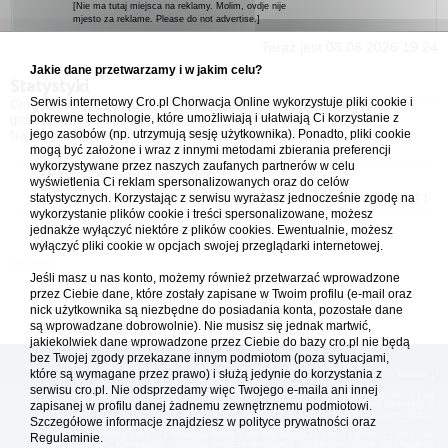
[Nie ma tutaj miejsca na reklamy. Molim, ovdje nije
mjesto za reklame. Please do not advertise.]
Teraz jest 08.08.2026 19:24
Jakie dane przetwarzamy i w jakim celu?
Statystyki
Serwis internetowy Cro.pl Chorwacja Online wykorzystuje pliki cookie i
Cro.pl przegląda
163
użytkowników :: 6 zidentyfikowanych, 0 ukrytych i 157
pokrewne technologie, które umożliwiają i ułatwiają Ci korzystanie z
gości (dane z ostatnich 3 minut)
jego zasobów (np. utrzymują sesję użytkownika). Ponadto, pliki cookie
Najwięcej użytkowników online (
5542
) było 21.04.2026 01:12
mogą być założone i wraz z innymi metodami zbierania preferencji
wykorzystywane przez naszych zaufanych partnerów w celu
Forum Chorwacja Online - Cro.pl
wyświetlenia Ci reklam spersonalizowanych oraz do celów
statystycznych. Korzystając z serwisu wyrażasz jednocześnie zgodę na
Usuń ciasteczka
• Strefa czasowa: UTC + 1 (Polska - czas zimowy) [
DST
]
wykorzystanie plików cookie i treści spersonalizowane, możesz
jednakże wyłączyć niektóre z plików cookies. Ewentualnie, możesz
wyłączyć pliki cookie w opcjach swojej przeglądarki internetowej.
Jeśli masz u nas konto, możemy również przetwarzać wprowadzone
przez Ciebie dane, które zostały zapisane w Twoim profilu (e-mail oraz
nick użytkownika są niezbędne do posiadania konta, pozostałe dane
są wprowadzane dobrowolnie). Nie musisz się jednak martwić,
jakiekolwiek dane wprowadzone przez Ciebie do bazy cro.pl nie będą
bez Twojej zgody przekazane innym podmiotom (poza sytuacjami,
które są wymagane przez prawo) i służą jedynie do korzystania z
[
reklama
] [
kontakt
]
serwisu cro.pl. Nie odsprzedamy więc Twojego e-maila ani innej
Platforma cro.pl© Chorwacja online™ wykorzystuje cookies do prawidłowego działania, te pliki
gromadzą na Twoim komputerze dane ułatwiające korzystanie z serwisu; więcej informacji w
zapisanej w profilu danej żadnemu zewnętrznemu podmiotowi.
polityce prywatności
.
Szczegółowe informacje znajdziesz w
polityce prywatności
oraz
Redakcja platformy cro.pl© Chorwacja online™ nie odpowiada za treści zamieszczone przez
Regulaminie.
użytkowników. Korzystanie z serwisu oznacza akceptację regulaminu. Serwis ma charakter