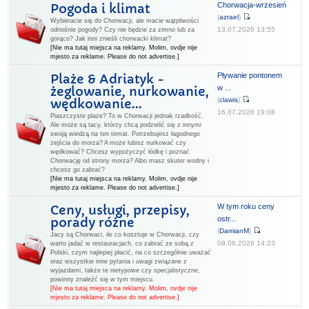
Chorwacja-wrzesień
Pogoda i klimat
(
azrael
)
Wybieracie się do Chorwacji, ale macie wątpliwości
13.07.2026 13:55
odnośnie pogody? Czy nie będzie za zimno lub za
gorąco? Jak inni znieśli chorwacki klimat?
[Nie ma tutaj miejsca na reklamy. Molim, ovdje nije
mjesto za reklame. Please do not advertise.]
Pływanie pontonem
Plaże & Adriatyk -
w ...
żeglowanie, nurkowanie,
(
clawis
)
wędkowanie...
16.07.2026 19:08
Piaszczyste plaże? To w Chorwacji jednak rzadkość.
Ale może są tacy, którzy chcą podzielić się z innymi
swoją wiedzą na ten temat. Potrzebujesz łagodnego
zejścia do morza? A może lubisz nurkować czy
wędkować? Chcesz wypożyczyć łódkę i poznać
Chorwację od strony morza? Albo masz skuter wodny i
chcesz go zabrać?
[Nie ma tutaj miejsca na reklamy. Molim, ovdje nije
mjesto za reklame. Please do not advertise.]
W tym roku ceny
Ceny, usługi, przepisy,
ostr...
porady różne
(
DamianM
)
Jacy są Chorwaci, ile co kosztuje w Chorwacji, czy
08.08.2026 14:23
warto jadać w restauracjach, co zabrać ze sobą z
Polski, czym najlepiej płacić, na co szczególnie uważać
oraz wszystkie inne pytania i uwagi związane z
wyjazdami, także te nietypowe czy specjalistyczne,
powinny znaleźć się w tym miejscu.
[Nie ma tutaj miejsca na reklamy. Molim, ovdje nije
mjesto za reklame. Please do not advertise.]