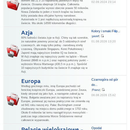
domem dla 21 z 25 najbardziej jadowitych węży na
02.09.2024 23:14
świecie. Oceania obejmuje 14 krajów. Całkowita
populacja kangurów wynosi obecnie prawie 50 milionów.
Nowa Zelandia to jeden z trzech krajów na świecie,
który posiada dwa oficjalne hymny narodowe.
Autostrada nr 1 jest najdłuższą autostradą krajową na
świecie. Ma około 14500 kilometrów długości.
Kolory i smaki Filip...
Azja
(
piotrf
)
60% ludności świata żyje w Azji. Chiny są tak szerokie,
01.08.2026 13:20
że naturalnie powinny przeciąć do 5 oddzielnych stref
czasowych, ale mają tylko jedną - narodową strefę
czasową. Obywatele Singapuru, Korei Południowej i
Japonii mają najwyższe średnie IQ na świecie.
W Azji znajduje się najwyższy punkt na lądzie – Mount
Everest (8848 m n.p.m.) oraz najniżej położony punkt –
wybrzeże Morza Martwego (430,5 m p.p.m.). Spośród
10 najwyższych budynków na świecie 9 znajduje się w
Azji.
Czarnogóra od gór
Europa
do...
Według greckiego mitu, imię Europa pochodzi od
(
Franz
)
fenickiej księżniczki Europa, uwiedzionej przez Zeusa,
kiedy ukrywał się jako byk, a następnie zabrał ją na
08.08.2026 15:42
Kretę. Bułgaria uważana jest za najstarszy kraj w
Europie, ponieważ jej nazwa praktycznie nie zmieniła się
od 641 roku naszej ery. Pałac Buckingham został
zbudowany na miejscu domu publicznego w 1702 roku.
Około 6 milionów lat temu nastąpił kryzys messyński -
podczas tego zdarzenia Morze Śródziemne niemal
całkowicie wyparowało.
Opodal
Relacje wielokrajowe -