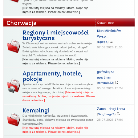
- pisz w tym dziale. Można tu także szukać "spółki" na
wyjazd.
[Nie ma tutaj miejsca na reklamy. Molim, ovdje nije
mjesto za reklame. Please do not advertise.]
Chorwacja
Ostatni post
Klub Miłośników
Regiony i miejscowości
Wysp...
turystyczne
(
Epepa
)
W Chorwacji jest mnóstwo wartych zobaczenia miejsc.
07.08.2026 11:30
Zwiedzanie lub wypoczynek, albo i jedno, i drugie?
Byłeś gdzieś lub chcesz się dowiedzieć czegoś od
innych? To właśnie tutaj możesz to zrobić.
[Nie ma tutaj miejsca na reklamy. Molim, ovdje nije
mjesto za reklame. Please do not advertise.]
gotówką za
Apartamenty, hotele,
apartman
pokoje
(
romuald22
)
Apartament czy hotel? Ile to kosztuje, co warto wybrać,
05.08.2026 15:24
na co zwracać uwagę. Jeżeli szukasz odpowiedniego
miejsca noclegowego, pisz tutaj.
[Nie ma tutaj miejsca
na reklamy. Molim, ovdje nije mjesto za reklame. Please
do not advertise.]
Zaton - drugi i osta...
Kempingi
(
SingSing74
)
Dla miłośników namiotów, przyczep i biwakowania.
28.07.2026 17:04
Standardy, ceny, ciekawe miejsca do zwiedzenia przez
trampingowców.
[Nie ma tutaj miejsca na reklamy. Molim, ovdje nije
mjesto za reklame. Please do not advertise.]