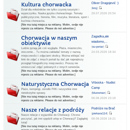
Oliver Dragojević :)
Kultura chorwacka
(
kroj
)
Dział dla miłośników nie tylko czystej turystyki i
29.07.2026 20:54
wypoczynku. Nauka języka chorwackiego. Tematy
publicystyczne, historia, film, muzyka, literatura, sport i
kuchnia chorwacka.
[Nie ma tutaj miejsca na reklamy. Molim, ovdje nije
mjesto za reklame. Please do not advertise.]
Zagadka,ale
Chorwacja w naszym
wiadomo,...
obiektywie
(
su-petar
)
Ludzie pytają jak coś wygląda. Plaża, miasteczko,
24.03.2026 18:34
otoczenie... Tu można zakładać tematy z nazwą
miejscowości i zdjęciami okolicy. Można wklejać też
linki do zdjęć z innych portali by dać jak największy
przegląd fotograficzny miejcowości. Proszę nie
umieszczać zdjęć pobranych z innych serwisów.
[Nie ma tutaj miejsca na reklamy. Molim, ovdje nije
mjesto za reklame. Please do not advertise.]
Vrboska - Nudist
Naturystyczna Chorwacja
Camp
Plaże, kempingi, ośrodki FKK i wszystkie inne
(
bluesman
)
nietekstylne sprawy.
[Nie ma tutaj miejsca na reklamy. Molim, ovdje nije
06.08.2026 23:16
mjesto za reklame. Please do not advertise.]
Podróże na Brač
Nasze relacje z podróży
(
piekara114
)
Nasze relacje z wyjazdów do Chorwacji. Chcesz
08.08.2026 19:21
poczytać, jak inni spędzili urlop w Chorwacji? Zaglądnij
tutaj!
[Nie ma tutaj miejsca na reklamy. Molim, ovdje nije