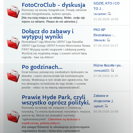
GDZIE, KTO i CO
FotoCroClub - dyskusja
TO J...
Rozmowy na tematy fotograficzne. Porady odnośnie
(
su-petar
)
techniki fotografowania, wyboru sprzętu.
[Nie ma tutaj miejsca na reklamy. Molim, ovdje nije
21.03.2026 19:00
mjesto za reklame. Please do not advertise.]
PKO BP
Dołącz do zabawy i
Ekstraklasa -...
wytypuj wyniki
(
Werscik
)
Ekstraklasa? Liga Mistrzów UEFA? Liga Narodów
07.08.2026 23:27
UEFA? Liga Europy UEFA? A może Mistrzostwa Świata
FIFA? Wytypuj wyniki rozgrywek i zdobywaj punkty.
Wyróżnij się oryginalną rangą i czasami ustrzel fajną
nagrodę - baw się dobrze!
Różne filozofie i po...
Po godzinach...
(
romuald22
)
Dział testowy poświęcony swobodnym dyskusjom na
07.08.2026 11:25
dowolne, często niezrozumiałe lub kontrowersyjne
tematy. Moderacja w tym dziale jest ograniczona. Nie
ma obowiązku wchodzenia do tego działu i czytania
postów - robisz to na własną odpowiedzialność.
Zabawa w
Prawie Hyde Park, czyli
skojarzenia ;)
wszystko oprócz polityki.
(
ajdadi
)
Rozmowy na tematy nie związane z Chorwacją i
08.08.2026 14:08
turystyką. Tu można dyskutować rozrywkach, muzyce,
sporcie itp. Można też prowadzić rozmowy
"ogólnotowarzyskie".
Zabronione są dyskusje o
współczesnej, polskiej polityce.
Ale uwaga! Również tu obowiązuje przestrzeganie
regulaminu forum i kulturalne zachowanie!