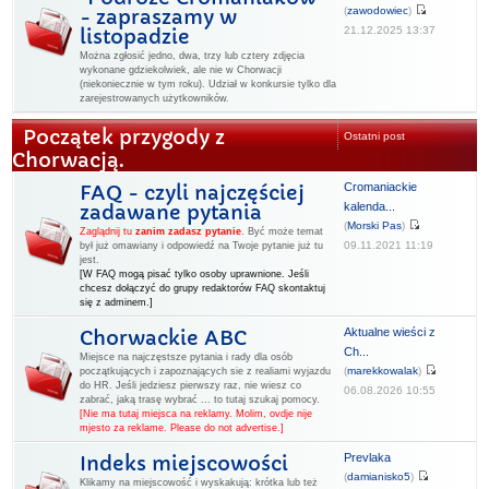
(
zawodowiec
)
- zapraszamy w
21.12.2025 13:37
listopadzie
Można zgłosić jedno, dwa, trzy lub cztery zdjęcia
wykonane gdziekolwiek, ale nie w Chorwacji
(niekoniecznie w tym roku). Udział w konkursie tylko dla
zarejestrowanych użytkowników.
Początek przygody z
Ostatni post
Chorwacją.
Cromaniackie
FAQ - czyli najczęściej
kalenda...
zadawane pytania
(
Morski Pas
)
Zaglądnij tu
zanim zadasz pytanie
.
Być może temat
09.11.2021 11:19
był już omawiany i odpowiedź na Twoje pytanie już tu
jest.
[W FAQ mogą pisać tylko osoby uprawnione. Jeśli
chcesz dołączyć do grupy redaktorów FAQ skontaktuj
się z adminem.]
Aktualne wieści z
Chorwackie ABC
Ch...
Miejsce na najczęstsze pytania i rady dla osób
(
marekkowalak
)
początkujących i zapoznających sie z realiami wyjazdu
do HR. Jeśli jedziesz pierwszy raz, nie wiesz co
06.08.2026 10:55
zabrać, jaką trasę wybrać ... to tutaj szukaj pomocy.
[Nie ma tutaj miejsca na reklamy. Molim, ovdje nije
mjesto za reklame. Please do not advertise.]
Prevlaka
Indeks miejscowości
(
damianisko5
)
Klikamy na miejscowość i wyskakują: krótka lub też