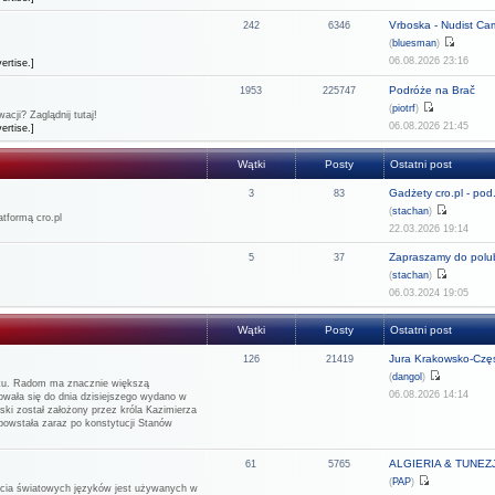
Vrboska - Nudist C
242
6346
(
bluesman
)
06.08.2026 23:16
ertise.]
Podróże na Brač
1953
225747
(
piotrf
)
cji? Zaglądnij tutaj!
06.08.2026 21:45
ertise.]
Wątki
Posty
Ostatni post
Gadżety cro.pl - pod.
3
83
(
stachan
)
tformą cro.pl
22.03.2026 19:14
Zapraszamy do polub
5
37
(
stachan
)
06.03.2024 19:05
Wątki
Posty
Ostatni post
Jura Krakowsko-Częs
126
21419
(
dangol
)
rku. Radom ma znacznie większą
06.08.2026 14:14
howała się do dnia dzisiejszego wydano w
ński został założony przez króla Kazimierza
 powstała zaraz po konstytucji Stanów
ALGIERIA & TUNEZJA
61
5765
(
PAP
)
rzecia światowych języków jest używanych w