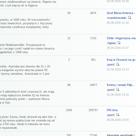
04.08.2026 15:30
eziorem słodkowodnym na świecie. Nigeria ma
d, czyli więcej niż w Egipcie.
God Bless America - 
30
4674
(
marekkowalak
)
tynentu, w 1492 roku. W rzeczywistości
06.08.2026 12:34
ności łowieckich, przybyłych z Azji przez
wiciela cywilizacji europejskiej, który
Chile i Argentyna ma.
12
1710
(
Aglaia
)
rtin Waldseemüller. Przypisywał on
25.05.2026 10:27
u i na jego cześć nadał mu miano America.
ielloński z 1508 roku.
Kraj w Oceanii na gr.
2
951
(
piotrf
)
mitów. Australia jest domem dla 21 z 25
02.09.2024 23:14
ja kangurów wynosi obecnie prawie 50
ne hymny narodowe. Autostrada nr 1 jest
Kolory i smaki Filip...
98
14877
(
piotrf
)
do 5 oddzielnych stref czasowych, ale mają
01.08.2026 13:20
i mają najwyższe średnie IQ na świecie.
jniżej położony punkt – wybrzeże Morza
ę w Azji.
PN Una
1039
205757
(
piotrf
)
j przez Zeusa, kiedy ukrywał się jako byk, a
06.08.2026 23:05
aż jej nazwa praktycznie nie zmieniła się od
w 1702 roku. Około 6 milionów lat temu
ie wyparowało.
Alpejskie wędrówki i..
501
77160