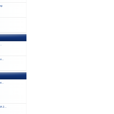
amp
..
i...
t...
 2...