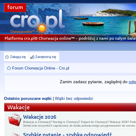
forum
Platforma cro.pl© Chorwacja online™
- podróżuj z nami po całym świe
Zaloguj się
Zarejestruj się
Forum Chorwacja Online - Cro.pl
Zanim zadasz pytanie, zaglądnij do
odp
Ostatnio poruszane wątki
|
Wątki bez odpowiedzi
Wakacje
Wakacje 2026
Wakacje w Chorwacji? Noclegi w Chorwacji? Dojazd do Chorwacji? Wakacje 2026? Podr
Serdecznie wszystkich zapraszamy do działu poświęconego przygotowaniom do sezon
Szybkie pytanie - szybka odpowiedź