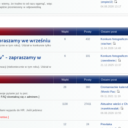
(
empire13
)
 wiemy, że trudno to od razu ogarnąć, więc
04.08.2026 13:17
będzie przeniesiony w odpowiednią
Wątki
Posty
Ostatni post
Konkurs fotograficzn.
apraszamy we wrześniu
6
432
(
stachan
)
znie w tym roku). Udział w konkursie tylko
11.04.2026 14:48
Konkurs fotograficzn.
w" - zapraszamy w
6
101
(
zawodowiec
)
21.12.2025 13:37
rwacji (niekoniecznie w tym roku). Udział w
Wątki
Posty
Ostatni post
Cromaniackie kalend
28
360
(
Morski Pas
)
je pytanie już tu jest.
09.11.2021 11:19
 FAQ skontaktuj się z adminem.]
Aktualne wieści z Ch.
1130
27411
(
marekkowalak
)
liami wyjazdu do HR. Jeśli jedziesz
06.08.2026 10:55
ertise.]
Prevlaka
12
24