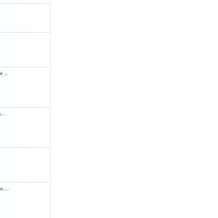
.
 ...
...
,...