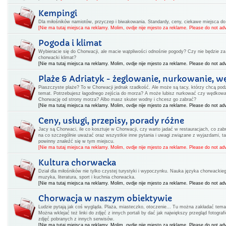
Kempingi
Dla miłośników namiotów, przyczep i biwakowania. Standardy, ceny, ciekawe miejsca d
[Nie ma tutaj miejsca na reklamy. Molim, ovdje nije mjesto za reklame. Please do not adv
Pogoda i klimat
Wybieracie się do Chorwacji, ale macie wątpliwości odnośnie pogody? Czy nie będzie za 
chorwacki klimat?
[Nie ma tutaj miejsca na reklamy. Molim, ovdje nije mjesto za reklame. Please do not adv
Plaże & Adriatyk - żeglowanie, nurkowanie, w
Piaszczyste plaże? To w Chorwacji jednak rzadkość. Ale może są tacy, którzy chcą podz
temat. Potrzebujesz łagodnego zejścia do morza? A może lubisz nurkować czy wędkow
Chorwację od strony morza? Albo masz skuter wodny i chcesz go zabrać?
[Nie ma tutaj miejsca na reklamy. Molim, ovdje nije mjesto za reklame. Please do not adv
Ceny, usługi, przepisy, porady różne
Jacy są Chorwaci, ile co kosztuje w Chorwacji, czy warto jadać w restauracjach, co zabr
na co szczególnie uważać oraz wszystkie inne pytania i uwagi związane z wyjazdami, ta
powinny znaleźć się w tym miejscu.
[Nie ma tutaj miejsca na reklamy. Molim, ovdje nije mjesto za reklame. Please do not adv
Kultura chorwacka
Dział dla miłośników nie tylko czystej turystyki i wypoczynku. Nauka języka chorwackiego
muzyka, literatura, sport i kuchnia chorwacka.
[Nie ma tutaj miejsca na reklamy. Molim, ovdje nije mjesto za reklame. Please do not adv
Chorwacja w naszym obiektywie
Ludzie pytają jak coś wygląda. Plaża, miasteczko, otoczenie... Tu można zakładać tema
Można wklejać też linki do zdjęć z innych portali by dać jak największy przegląd fotogr
zdjęć pobranych z innych serwisów.
[Nie ma tutaj miejsca na reklamy. Molim, ovdje nije mjesto za reklame. Please do not adv