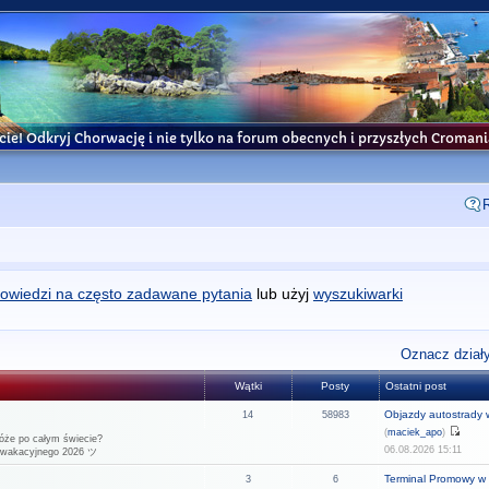
cie! Odkryj Chorwację i nie tylko na forum obecnych i przyszłych Croma
owiedzi na często zadawane pytania
lub użyj
wyszukiwarki
Oznacz działy
Wątki
Posty
Ostatni post
Objazdy autostrady w
14
58983
(
maciek_apo
)
óże po całym świecie?
06.08.2026 15:11
u wakacyjnego 2026 ツ
Terminal Promowy w 
3
6