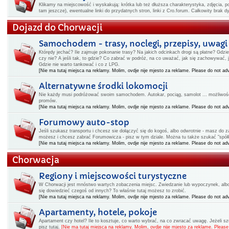
Klikamy na miejscowość i wyskakują: krótka lub też dłuższa charakterystyka, zdjęcia, po
tam jeszcze), ewentualne linki do przydatnych stron, linki z Cro.forum. Całkowity brak 
Dojazd do Chorwacji
Samochodem - trasy, noclegi, przepisy, uwagi
Którędy jechać? Ile zajmuje pokonanie trasy? Na jakich odcinkach drogi są płatne? Gdz
czy nie? A jeśli tak, to gdzie? Co zabrać w podróż, na co uważać, jak się zachowywać,
Gdzie nie warto tankować i co z LPG.
[Nie ma tutaj miejsca na reklamy. Molim, ovdje nije mjesto za reklame. Please do not adv
Alternatywne środki lokomocji
Nie każdy musi podróżować swoim samochodem. Autokar, pociąg, samolot ... możliwości
promów.
[Nie ma tutaj miejsca na reklamy. Molim, ovdje nije mjesto za reklame. Please do not adv
Forumowy auto-stop
Jeśli szukasz transportu i chcesz sie dołączyć się do kogoś, albo odwrotnie - masz do
możesz i chcesz zabrać Forumowicza - pisz w tym dziale. Można tu także szukać "spółk
[Nie ma tutaj miejsca na reklamy. Molim, ovdje nije mjesto za reklame. Please do not adv
Chorwacja
Regiony i miejscowości turystyczne
W Chorwacji jest mnóstwo wartych zobaczenia miejsc. Zwiedzanie lub wypoczynek, albo i
się dowiedzieć czegoś od innych? To właśnie tutaj możesz to zrobić.
[Nie ma tutaj miejsca na reklamy. Molim, ovdje nije mjesto za reklame. Please do not adv
Apartamenty, hotele, pokoje
Apartament czy hotel? Ile to kosztuje, co warto wybrać, na co zwracać uwagę. Jeżeli 
pisz tutaj.
[Nie ma tutaj miejsca na reklamy. Molim, ovdje nije mjesto za reklame. Please 