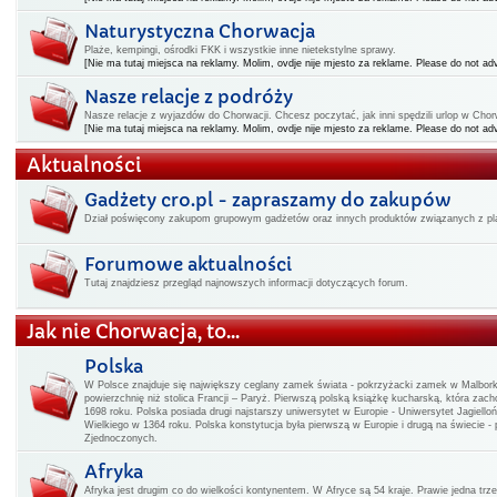
Naturystyczna Chorwacja
Plaże, kempingi, ośrodki FKK i wszystkie inne nietekstylne sprawy.
[Nie ma tutaj miejsca na reklamy. Molim, ovdje nije mjesto za reklame. Please do not adv
Nasze relacje z podróży
Nasze relacje z wyjazdów do Chorwacji. Chcesz poczytać, jak inni spędzili urlop w Chorwa
[Nie ma tutaj miejsca na reklamy. Molim, ovdje nije mjesto za reklame. Please do not adv
Aktualności
Gadżety cro.pl - zapraszamy do zakupów
Dział poświęcony zakupom grupowym gadżetów oraz innych produktów związanych z pla
Forumowe aktualności
Tutaj znajdziesz przegląd najnowszych informacji dotyczących forum.
Jak nie Chorwacja, to...
Polska
W Polsce znajduje się największy ceglany zamek świata - pokrzyżacki zamek w Malbo
powierzchnię niż stolica Francji – Paryż. Pierwszą polską książkę kucharską, która zac
1698 roku. Polska posiada drugi najstarszy uniwersytet w Europie - Uniwersytet Jagiello
Wielkiego w 1364 roku. Polska konstytucja była pierwszą w Europie i drugą na świecie -
Zjednoczonych.
Afryka
Afryka jest drugim co do wielkości kontynentem. W Afryce są 54 kraje. Prawie jedna t