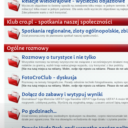
Relacje wielokrajowe - wycieczki objazdowe
Wycieczki objazdowe to świetny sposób na zwiedzenie kilku miejsc w jednym terminie. 
zobaczyć kilka miast w jednym państwie. Dla wielu osób wycieczki objazdowe są najl
Zdecydowanie warto z nich korzystać.
Klub cro.pl - spotkania naszej społeczności
Spotkania regionalne, zloty ogólnopolskie, zbiór
Dział przeznaczony do planowania spotkań naszej społeczności.
Ogólne rozmowy
Rozmowy o turystyce i nie tylko
Wszystkie rozmowy na tematy turystyczne nie związane z wcześniejszymi działami mogą
rodaków za granicą, wybór kraju wakacyjnego wyjazdu, czy korzystać z biur podróży.
[Nie ma tutaj miejsca na reklamy. Molim, ovdje nije mjesto za reklame. Please do not adv
FotoCroClub - dyskusja
Rozmowy na tematy fotograficzne. Porady odnośnie techniki fotografowania, wyboru spr
[Nie ma tutaj miejsca na reklamy. Molim, ovdje nije mjesto za reklame. Please do not adv
Dołącz do zabawy i wytypuj wyniki
Ekstraklasa? Liga Mistrzów UEFA? Liga Narodów UEFA? Liga Europy UEFA? A może Mi
rozgrywek i zdobywaj punkty. Wyróżnij się oryginalną rangą i czasami ustrzel fajną nagro
Po godzinach...
Dział testowy poświęcony swobodnym dyskusjom na dowolne, często niezrozumiałe lub
dziale jest ograniczona. Nie ma obowiązku wchodzenia do tego działu i czytania postów 