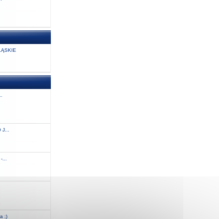
ĄSKIE
..
J...
...
.
a ;)