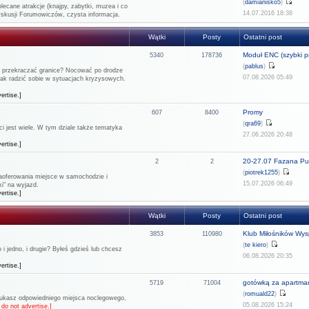
(
damianisko5
)
lecane atrakcje (knajpy, zabytki, muzea i co
14.07.2016 18:38
dyskusji Forumowiczów, czysta informacja.
Wątki
Posty
Ostatni post
Moduł ENC (szybki pr
5340
178736
(
pablus
)
ie przekraczać granice? Nocować po drodze
07.08.2026 05:49
 jak radzić sobie w sytuacjach kryzysowych.
ertise.]
Promy
607
8400
(
qra69
)
 jest wiele. W tym dziale także tematyka
27.06.2026 20:48
ertise.]
20-27.07 Fazana Pul
2
2
(
piotrek1255
)
 zaoferowania miejsce w samochodzie i
15.07.2026 06:49
i" na wyjazd.
ertise.]
Wątki
Posty
Ostatni post
Klub Miłośników Wysp
3853
110980
(
te kiero
)
 jedno, i drugie? Byłeś gdzieś lub chcesz
06.08.2026 20:35
ertise.]
gotówką za apartma
5719
71004
(
romuald22
)
szukasz odpowiedniego miejsca noclegowego,
05.08.2026 15:24
do not advertise.]