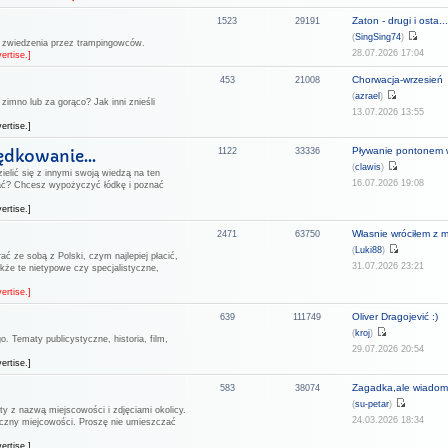
Zaton - drugi i osta..
1523
29191
(
SingSing74
)
o zwiedzenia przez trampingowców.
28.07.2026 17:04
ertise.]
Chorwacja-wrzesień
453
21008
(
azrael
)
zimno lub za gorąco? Jak inni znieśli
13.07.2026 13:55
ertise.]
Pływanie pontonem w
ędkowanie...
1122
33336
(
clawis
)
ielić się z innymi swoją wiedzą na ten
16.07.2026 19:08
ać? Chcesz wypożyczyć łódkę i poznać
ertise.]
Własnie wróciłem z m
2471
63750
(
Luki88
)
ać ze sobą z Polski, czym najlepiej płacić,
31.07.2026 23:21
kże te nietypowe czy specjalistyczne,
ertise.]
Oliver Dragojević :)
639
111749
(
kroj
)
. Tematy publicystyczne, historia, film,
29.07.2026 20:54
ertise.]
Zagadka,ale wiadomo
583
38074
(
su-petar
)
ty z nazwą miejscowości i zdjęciami okolicy.
24.03.2026 18:34
aficzny miejcowości. Proszę nie umieszczać
ertise.]