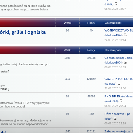
(
Franz
)
Można podróżować przez kilka krajów lub
06.08.2026 18:07
epszym sposobem na poznawanie świata.
Wątki
Posty
Ostatni post
WOJEWÓDZTWO ŚL
ki, grille i ogniska
16
40
(
Marlowe1994
)
24.03.2026 15:14
Wątki
Posty
Ostatni post
Co was dzisiaj ucies.
1858
204146
(
Marlowe1994
)
 trafiać tutaj. Zachowanie się naszych
06.08.2026 16:09
ertise.]
GDZIE, KTO i CO TO 
404
121859
(
su-petar
)
zętu.
21.03.2026 19:00
ertise.]
PKO BP Ekstraklasa -
28
48588
(
marko350
)
strzostwa Świata FIFA? Wytypuj wyniki
06.08.2026 20:34
dę - baw się dobrze!
Różne filozofie i po..
16
1985
(
piotrf
)
 kontrowersyjne tematy. Moderacja w tym
06.08.2026 22:19
- robisz to na własną odpowiedzialność.
Zabawa w skojarzeni
1340
325181