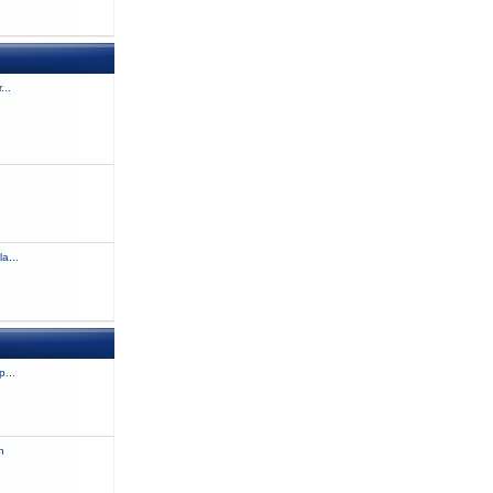
...
a...
...
n