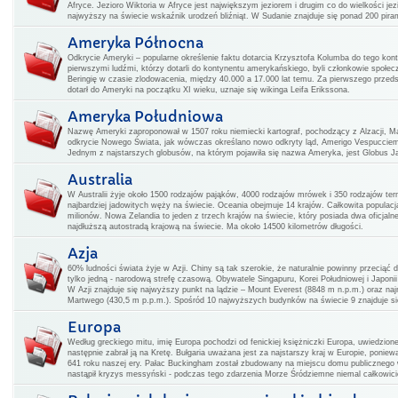
Afryce. Jezioro Wiktoria w Afryce jest największym jeziorem i drugim co do wielkości j
najwyższy na świecie wskaźnik urodzeń bliźniąt. W Sudanie znajduje się ponad 200 pirami
Ameryka Północna
Odkrycie Ameryki – popularne określenie faktu dotarcia Krzysztofa Kolumba do tego kon
pierwszymi ludźmi, którzy dotarli do kontynentu amerykańskiego, byli członkowie społecz
Beringię w czasie zlodowacenia, między 40.000 a 17.000 lat temu. Za pierwszego przedsta
dotarł do Ameryki na początku XI wieku, uznaje się wikinga Leifa Erikssona.
Ameryka Południowa
Nazwę Ameryki zaproponował w 1507 roku niemiecki kartograf, pochodzący z Alzacji, Ma
odkrycie Nowego Świata, jak wówczas określano nowo odkryty ląd, Amerigo Vespucciem
Jednym z najstarszych globusów, na którym pojawiła się nazwa Ameryka, jest Globus Jag
Australia
W Australii żyje około 1500 rodzajów pająków, 4000 rodzajów mrówek i 350 rodzajów ter
najbardziej jadowitych węży na świecie. Oceania obejmuje 14 krajów. Całkowita populac
milionów. Nowa Zelandia to jeden z trzech krajów na świecie, który posiada dwa oficjal
najdłuższą autostradą krajową na świecie. Ma około 14500 kilometrów długości.
Azja
60% ludności świata żyje w Azji. Chiny są tak szerokie, że naturalnie powinny przeciąć 
tylko jedną - narodową strefę czasową. Obywatele Singapuru, Korei Południowej i Japoni
W Azji znajduje się najwyższy punkt na lądzie – Mount Everest (8848 m n.p.m.) oraz na
Martwego (430,5 m p.p.m.). Spośród 10 najwyższych budynków na świecie 9 znajduje si
Europa
Według greckiego mitu, imię Europa pochodzi od fenickiej księżniczki Europa, uwiedzione
następnie zabrał ją na Kretę. Bułgaria uważana jest za najstarszy kraj w Europie, poniew
641 roku naszej ery. Pałac Buckingham został zbudowany na miejscu domu publicznego 
nastąpił kryzys messyński - podczas tego zdarzenia Morze Śródziemne niemal całkowic