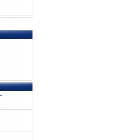
..
..
a...
..