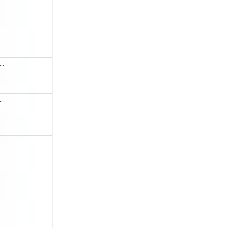
...
..
..
.