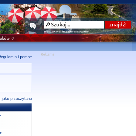
wyszukiwanie zaawansowane
niaków ツ
Regulamin i pomoc
 jako przeczytane
...
G...