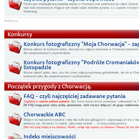
Forum jest wielowątkową kopalnią wiedzy o Chorwacji oraz podróżach po całym świecie -
nasi nowi forumowicze mogą w tym dziale zadać dowolne pytanie, a z czasem ich post 
lokalizację.
Konkursy
Konkurs fotograficzny "Moja Chorwacja" - z
Można zgłosić do konkursu jedno, dwa lub trzy zdjęcia wykonane w Chorwacji (niekoniec
dla zarejestrowanych użytkowników.
Konkurs fotograficzny "Podróże Cromaniakó
listopadzie
Można zgłosić jedno, dwa, trzy lub cztery zdjęcia wykonane gdziekolwiek, ale nie w Cho
konkursie tylko dla zarejestrowanych użytkowników.
Początek przygody z Chorwacją.
FAQ - czyli najczęściej zadawane pytania
Zaglądnij tu
zanim zadasz pytanie
.
Być może temat był już omawiany i odpowiedź na Two
[W FAQ mogą pisać tylko osoby uprawnione. Jeśli chcesz dołączyć do grupy redaktorów
Chorwackie ABC
Miejsce na najczęstsze pytania i rady dla osób początkujących i zapoznających sie z rea
pierwszy raz, nie wiesz co zabrać, jaką trasę wybrać ... to tutaj szukaj pomocy.
[Nie ma tutaj miejsca na reklamy. Molim, ovdje nije mjesto za reklame. Please do not adv
Indeks miejscowości