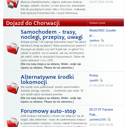
14.07.2016 18:38
dłuższa charakterystyka, zdjęcia, polecane atrakcje
(knajpy, zabytki, muzea i co tam jeszcze), ewentualne
linki do przydatnych stron, linki z Cro.forum. Całkowity
brak dyskusji Forumowiczów, czysta informacja.
Dojazd do Chorwacji
Ostatni post
Moduł ENC (szybki
Samochodem - trasy,
pr...
noclegi, przepisy, uwagi
(
pablus
)
Którędy jechać? Ile zajmuje pokonanie trasy? Na jakich
07.08.2026 05:49
odcinkach drogi są płatne? Gdzie przekraczać granice?
Nocować po drodze czy nie? A jeśli tak, to gdzie? Co
zabrać w podróż, na co uważać, jak się zachowywać,
jak radzić sobie w sytuacjach kryzysowych. Gdzie nie
warto tankować i co z LPG.
[Nie ma tutaj miejsca na reklamy. Molim, ovdje nije
mjesto za reklame. Please do not advertise.]
Promy
Alternatywne środki
(
qra69
)
lokomocji
27.06.2026 20:48
Nie każdy musi podróżować swoim samochodem.
Autokar, pociąg, samolot ... możliwości jest wiele. W
tym dziale także tematyka promów.
[Nie ma tutaj miejsca na reklamy. Molim, ovdje nije
mjesto za reklame. Please do not advertise.]
20-27.07 Fazana
Forumowy auto-stop
Pula...
Jeśli szukasz transportu i chcesz sie dołączyć się do
(
piotrek1255
)
kogoś, albo odwrotnie - masz do zaoferowania miejsce
w samochodzie i możesz i chcesz zabrać Forumowicza
15.07.2026 06:49