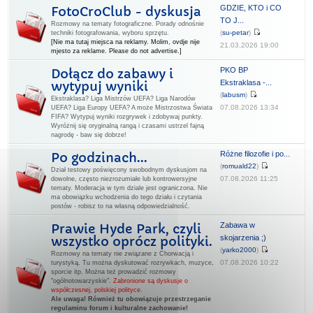
GDZIE, KTO i CO
FotoCroClub - dyskusja
TO J...
Rozmowy na tematy fotograficzne. Porady odnośnie
(
su-petar
)
techniki fotografowania, wyboru sprzętu.
[Nie ma tutaj miejsca na reklamy. Molim, ovdje nije
21.03.2026 19:00
mjesto za reklame. Please do not advertise.]
PKO BP
Dołącz do zabawy i
Ekstraklasa -...
wytypuj wyniki
(
labusm
)
Ekstraklasa? Liga Mistrzów UEFA? Liga Narodów
07.08.2026 13:34
UEFA? Liga Europy UEFA? A może Mistrzostwa Świata
FIFA? Wytypuj wyniki rozgrywek i zdobywaj punkty.
Wyróżnij się oryginalną rangą i czasami ustrzel fajną
nagrodę - baw się dobrze!
Różne filozofie i po...
Po godzinach...
(
romuald22
)
Dział testowy poświęcony swobodnym dyskusjom na
07.08.2026 11:25
dowolne, często niezrozumiałe lub kontrowersyjne
tematy. Moderacja w tym dziale jest ograniczona. Nie
ma obowiązku wchodzenia do tego działu i czytania
postów - robisz to na własną odpowiedzialność.
Zabawa w
Prawie Hyde Park, czyli
skojarzenia ;)
wszystko oprócz polityki.
(
yarko2000
)
Rozmowy na tematy nie związane z Chorwacją i
07.08.2026 10:22
turystyką. Tu można dyskutować rozrywkach, muzyce,
sporcie itp. Można też prowadzić rozmowy
"ogólnotowarzyskie".
Zabronione są dyskusje o
współczesnej, polskiej polityce.
Ale uwaga! Również tu obowiązuje przestrzeganie
regulaminu forum i kulturalne zachowanie!