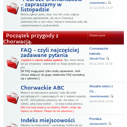
(
zawodowiec
)
- zapraszamy w
21.12.2025 13:37
listopadzie
Można zgłosić jedno, dwa, trzy lub cztery zdjęcia
wykonane gdziekolwiek, ale nie w Chorwacji
(niekoniecznie w tym roku). Udział w konkursie tylko dla
zarejestrowanych użytkowników.
Początek przygody z
Ostatni post
Chorwacją.
Cromaniackie
FAQ - czyli najczęściej
kalenda...
zadawane pytania
(
Morski Pas
)
Zaglądnij tu
zanim zadasz pytanie
.
Być może temat
09.11.2021 11:19
był już omawiany i odpowiedź na Twoje pytanie już tu
jest.
[W FAQ mogą pisać tylko osoby uprawnione. Jeśli
chcesz dołączyć do grupy redaktorów FAQ skontaktuj
się z adminem.]
Aktualne wieści z
Chorwackie ABC
Ch...
Miejsce na najczęstsze pytania i rady dla osób
(
marekkowalak
)
początkujących i zapoznających sie z realiami wyjazdu
do HR. Jeśli jedziesz pierwszy raz, nie wiesz co
06.08.2026 10:55
zabrać, jaką trasę wybrać ... to tutaj szukaj pomocy.
[Nie ma tutaj miejsca na reklamy. Molim, ovdje nije
mjesto za reklame. Please do not advertise.]
Prevlaka
Indeks miejscowości
(
damianisko5
)
Klikamy na miejscowość i wyskakują: krótka lub też