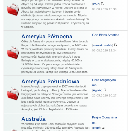
Afryka jest drugim co do wielkości kontynentem. W
(
PAP
)
Afryce są 54 kraje. Prawie jedna trzecia światowych
języków jest używanych w Afryce. Jezioro Wiktoria w
04.08.2026 15:30
Afryce jest największym jeziorem i drugim co do
wielkości jeziorem słodkowodnym na świecie. Nigeria
ma najwyższy na świecie wskaźnik urodzeń bliźniąt. W
Sudanie znajduje się ponad 200 piramid, czyli więcej niż
w Egipcie.
God Bless America -
Ameryka Północna
...
Odkrycie Ameryki – popularne określenie faktu dotarcia
(
marekkowalak
)
Krzysztofa Kolumba do tego kontynentu, w 1492 roku.
W rzeczywistości pierwszymi ludźmi, którzy dotarli do
06.08.2026 12:34
kontynentu amerykańskiego, byli członkowie
społeczności łowieckich, przybyłych z Azji przez
Beringię w czasie zlodowacenia, między 40.000 a
17.000 lat temu. Za pierwszego przedstawiciela
cywilizacji europejskiej, który dotarł do Ameryki na
początku XI wieku, uznaje się wikinga Leifa Erikssona.
Chile i Argentyna
Ameryka Południowa
ma...
Nazwę Ameryki zaproponował w 1507 roku niemiecki
(
Aglaia
)
kartograf, pochodzący z Alzacji, Martin Waldseemüller.
Przypisywał on odkrycie Nowego Świata, jak wówczas
25.05.2026 10:27
określano nowo odkryty ląd, Amerigo Vespucciemu i na
jego cześć nadał mu miano America. Jednym z
najstarszych globusów, na którym pojawiła się nazwa
Ameryka, jest Globus Jagielloński z 1508 roku.
Kraj w Oceanii na
Australia
gr...
W Australii żyje około 1500 rodzajów pająków, 4000
(
piotrf
)
rodzajów mrówek i 350 rodzajów termitów. Australia jest