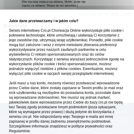
[Nie ma tutaj miejsca na reklamy. Molim, ovdje nije
mjesto za reklame. Please do not advertise.]
Teraz jest 07.08.2026 13:46
Jakie dane przetwarzamy i w jakim celu?
Statystyki
Serwis internetowy Cro.pl Chorwacja Online wykorzystuje pliki cookie i
Cro.pl przegląda
179
użytkowników :: 4 zidentyfikowanych, 0 ukrytych i 175
pokrewne technologie, które umożliwiają i ułatwiają Ci korzystanie z
gości (dane z ostatnich 3 minut)
jego zasobów (np. utrzymują sesję użytkownika). Ponadto, pliki cookie
Najwięcej użytkowników online (
5542
) było 21.04.2026 01:12
mogą być założone i wraz z innymi metodami zbierania preferencji
wykorzystywane przez naszych zaufanych partnerów w celu
Forum Chorwacja Online - Cro.pl
wyświetlenia Ci reklam spersonalizowanych oraz do celów
statystycznych. Korzystając z serwisu wyrażasz jednocześnie zgodę na
Usuń ciasteczka
• Strefa czasowa: UTC + 1 (Polska - czas zimowy) [
DST
]
wykorzystanie plików cookie i treści spersonalizowane, możesz
jednakże wyłączyć niektóre z plików cookies. Ewentualnie, możesz
wyłączyć pliki cookie w opcjach swojej przeglądarki internetowej.
Jeśli masz u nas konto, możemy również przetwarzać wprowadzone
przez Ciebie dane, które zostały zapisane w Twoim profilu (e-mail oraz
nick użytkownika są niezbędne do posiadania konta, pozostałe dane
są wprowadzane dobrowolnie). Nie musisz się jednak martwić,
jakiekolwiek dane wprowadzone przez Ciebie do bazy cro.pl nie będą
bez Twojej zgody przekazane innym podmiotom (poza sytuacjami,
które są wymagane przez prawo) i służą jedynie do korzystania z
[
reklama
] [
kontakt
]
serwisu cro.pl. Nie odsprzedamy więc Twojego e-maila ani innej
Platforma cro.pl© Chorwacja online™ wykorzystuje cookies do prawidłowego działania, te pliki
gromadzą na Twoim komputerze dane ułatwiające korzystanie z serwisu; więcej informacji w
zapisanej w profilu danej żadnemu zewnętrznemu podmiotowi.
polityce prywatności
.
Szczegółowe informacje znajdziesz w
polityce prywatności
oraz
Redakcja platformy cro.pl© Chorwacja online™ nie odpowiada za treści zamieszczone przez
Regulaminie.
użytkowników. Korzystanie z serwisu oznacza akceptację regulaminu. Serwis ma charakter