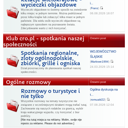
i...
wycieczki objazdowe
(
Franz
)
Wycieczki objazdowe to świetny sposób na zwiedzenie
06.08.2026 18:07
kilku miejsc w jednym terminie. Można podróżować
przez kilka krajów lub zobaczyć kilka miast w jednym
państwie. Dla wielu osób wycieczki objazdowe są
najlepszym sposobem na poznawanie świata.
Zdecydowanie warto z nich korzystać.
Klub cro.pl - spotkania naszej
Ostatni post
społeczności
WOJEWÓDZTWO
Spotkania regionalne,
ŚLĄSKIE
zloty ogólnopolskie,
(
Marlowe1994
)
zbiórki, grille i ogniska
24.03.2026 15:14
Dział przeznaczony do planowania spotkań naszej
społeczności.
Ogólne rozmowy
Ostatni post
Ogólna dyskusja na
Rozmowy o turystyce i
t...
nie tylko
(
romuald22
)
Wszystkie rozmowy na tematy turystyczne nie
07.08.2026 12:04
związane z wcześniejszymi działami mogą trafiać tutaj.
Zachowanie się naszych rodaków za granicą, wybór
kraju wakacyjnego wyjazdu, czy korzystać z biur
podróży.
[Nie ma tutaj miejsca na reklamy. Molim, ovdje nije
mjesto za reklame. Please do not advertise.]