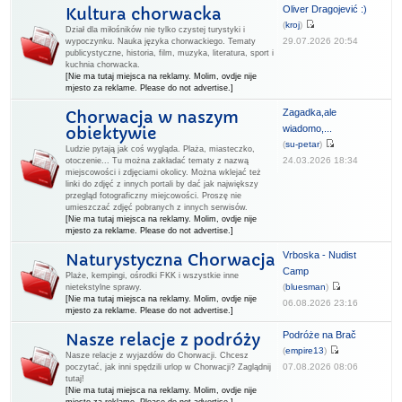
Oliver Dragojević :)
Kultura chorwacka
(
kroj
)
Dział dla miłośników nie tylko czystej turystyki i
29.07.2026 20:54
wypoczynku. Nauka języka chorwackiego. Tematy
publicystyczne, historia, film, muzyka, literatura, sport i
kuchnia chorwacka.
[Nie ma tutaj miejsca na reklamy. Molim, ovdje nije
mjesto za reklame. Please do not advertise.]
Zagadka,ale
Chorwacja w naszym
wiadomo,...
obiektywie
(
su-petar
)
Ludzie pytają jak coś wygląda. Plaża, miasteczko,
24.03.2026 18:34
otoczenie... Tu można zakładać tematy z nazwą
miejscowości i zdjęciami okolicy. Można wklejać też
linki do zdjęć z innych portali by dać jak największy
przegląd fotograficzny miejcowości. Proszę nie
umieszczać zdjęć pobranych z innych serwisów.
[Nie ma tutaj miejsca na reklamy. Molim, ovdje nije
mjesto za reklame. Please do not advertise.]
Vrboska - Nudist
Naturystyczna Chorwacja
Camp
Plaże, kempingi, ośrodki FKK i wszystkie inne
(
bluesman
)
nietekstylne sprawy.
[Nie ma tutaj miejsca na reklamy. Molim, ovdje nije
06.08.2026 23:16
mjesto za reklame. Please do not advertise.]
Podróże na Brač
Nasze relacje z podróży
(
empire13
)
Nasze relacje z wyjazdów do Chorwacji. Chcesz
07.08.2026 08:06
poczytać, jak inni spędzili urlop w Chorwacji? Zaglądnij
tutaj!
[Nie ma tutaj miejsca na reklamy. Molim, ovdje nije