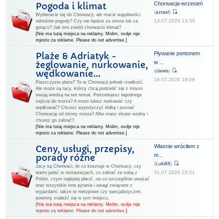
Chorwacja-wrzesień
Pogoda i klimat
(
azrael
)
Wybieracie się do Chorwacji, ale macie wątpliwości
13.07.2026 13:55
odnośnie pogody? Czy nie będzie za zimno lub za
gorąco? Jak inni znieśli chorwacki klimat?
[Nie ma tutaj miejsca na reklamy. Molim, ovdje nije
mjesto za reklame. Please do not advertise.]
Pływanie pontonem
Plaże & Adriatyk -
w ...
żeglowanie, nurkowanie,
(
clawis
)
wędkowanie...
16.07.2026 19:08
Piaszczyste plaże? To w Chorwacji jednak rzadkość.
Ale może są tacy, którzy chcą podzielić się z innymi
swoją wiedzą na ten temat. Potrzebujesz łagodnego
zejścia do morza? A może lubisz nurkować czy
wędkować? Chcesz wypożyczyć łódkę i poznać
Chorwację od strony morza? Albo masz skuter wodny i
chcesz go zabrać?
[Nie ma tutaj miejsca na reklamy. Molim, ovdje nije
mjesto za reklame. Please do not advertise.]
Własnie wróciłem z
Ceny, usługi, przepisy,
m...
porady różne
(
Luki88
)
Jacy są Chorwaci, ile co kosztuje w Chorwacji, czy
31.07.2026 23:21
warto jadać w restauracjach, co zabrać ze sobą z
Polski, czym najlepiej płacić, na co szczególnie uważać
oraz wszystkie inne pytania i uwagi związane z
wyjazdami, także te nietypowe czy specjalistyczne,
powinny znaleźć się w tym miejscu.
[Nie ma tutaj miejsca na reklamy. Molim, ovdje nije
mjesto za reklame. Please do not advertise.]