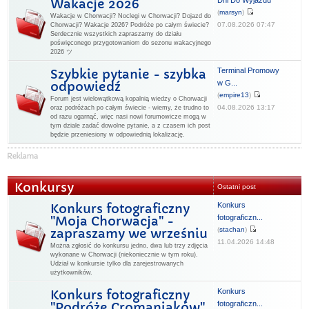
Dni Do Wyjazdu
Wakacje 2026
(
marsyn
)
Wakacje w Chorwacji? Noclegi w Chorwacji? Dojazd do
07.08.2026 07:47
Chorwacji? Wakacje 2026? Podróże po całym świecie?
Serdecznie wszystkich zapraszamy do działu
poświęconego przygotowaniom do sezonu wakacyjnego
2026 ツ
Terminal Promowy
Szybkie pytanie - szybka
w G...
odpowiedź
(
empire13
)
Forum jest wielowątkową kopalnią wiedzy o Chorwacji
04.08.2026 13:17
oraz podróżach po całym świecie - wiemy, że trudno to
od razu ogarnąć, więc nasi nowi forumowicze mogą w
tym dziale zadać dowolne pytanie, a z czasem ich post
będzie przeniesiony w odpowiednią lokalizację.
Konkursy
Ostatni post
Konkurs
Konkurs fotograficzny
fotograficzn...
"Moja Chorwacja" -
(
stachan
)
zapraszamy we wrześniu
11.04.2026 14:48
Można zgłosić do konkursu jedno, dwa lub trzy zdjęcia
wykonane w Chorwacji (niekoniecznie w tym roku).
Udział w konkursie tylko dla zarejestrowanych
użytkowników.
Konkurs
Konkurs fotograficzny
fotograficzn...
"Podróże Cromaniaków"