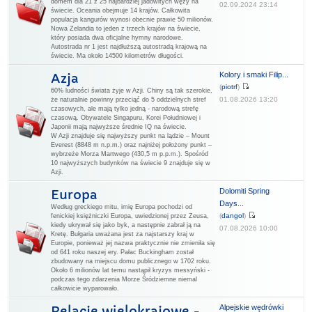
domem dla 21 z 25 najbardziej jadowitych węży na
02.09.2024 23:14
świecie. Oceania obejmuje 14 krajów. Całkowita
populacja kangurów wynosi obecnie prawie 50 milionów.
Nowa Zelandia to jeden z trzech krajów na świecie,
który posiada dwa oficjalne hymny narodowe.
Autostrada nr 1 jest najdłuższą autostradą krajową na
świecie. Ma około 14500 kilometrów długości.
Kolory i smaki Filip...
Azja
(
piotrf
)
60% ludności świata żyje w Azji. Chiny są tak szerokie,
01.08.2026 13:20
że naturalnie powinny przeciąć do 5 oddzielnych stref
czasowych, ale mają tylko jedną - narodową strefę
czasową. Obywatele Singapuru, Korei Południowej i
Japonii mają najwyższe średnie IQ na świecie.
W Azji znajduje się najwyższy punkt na lądzie – Mount
Everest (8848 m n.p.m.) oraz najniżej położony punkt –
wybrzeże Morza Martwego (430,5 m p.p.m.). Spośród
10 najwyższych budynków na świecie 9 znajduje się w
Azji.
Dolomiti Spring
Europa
Days...
Według greckiego mitu, imię Europa pochodzi od
(
dangol
)
fenickiej księżniczki Europa, uwiedzionej przez Zeusa,
kiedy ukrywał się jako byk, a następnie zabrał ją na
07.08.2026 10:00
Kretę. Bułgaria uważana jest za najstarszy kraj w
Europie, ponieważ jej nazwa praktycznie nie zmieniła się
od 641 roku naszej ery. Pałac Buckingham został
zbudowany na miejscu domu publicznego w 1702 roku.
Około 6 milionów lat temu nastąpił kryzys messyński -
podczas tego zdarzenia Morze Śródziemne niemal
całkowicie wyparowało.
Alpejskie wędrówki
Relacje wielokrajowe -