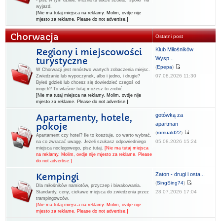
- pisz w tym dziale. Można tu także szukać "spółki" na
wyjazd.
[Nie ma tutaj miejsca na reklamy. Molim, ovdje nije
mjesto za reklame. Please do not advertise.]
Chorwacja
Ostatni post
Klub Miłośników
Regiony i miejscowości
Wysp...
turystyczne
(
Epepa
)
W Chorwacji jest mnóstwo wartych zobaczenia miejsc.
07.08.2026 11:30
Zwiedzanie lub wypoczynek, albo i jedno, i drugie?
Byłeś gdzieś lub chcesz się dowiedzieć czegoś od
innych? To właśnie tutaj możesz to zrobić.
[Nie ma tutaj miejsca na reklamy. Molim, ovdje nije
mjesto za reklame. Please do not advertise.]
gotówką za
Apartamenty, hotele,
apartman
pokoje
(
romuald22
)
Apartament czy hotel? Ile to kosztuje, co warto wybrać,
05.08.2026 15:24
na co zwracać uwagę. Jeżeli szukasz odpowiedniego
miejsca noclegowego, pisz tutaj.
[Nie ma tutaj miejsca
na reklamy. Molim, ovdje nije mjesto za reklame. Please
do not advertise.]
Zaton - drugi i osta...
Kempingi
(
SingSing74
)
Dla miłośników namiotów, przyczep i biwakowania.
28.07.2026 17:04
Standardy, ceny, ciekawe miejsca do zwiedzenia przez
trampingowców.
[Nie ma tutaj miejsca na reklamy. Molim, ovdje nije
mjesto za reklame. Please do not advertise.]