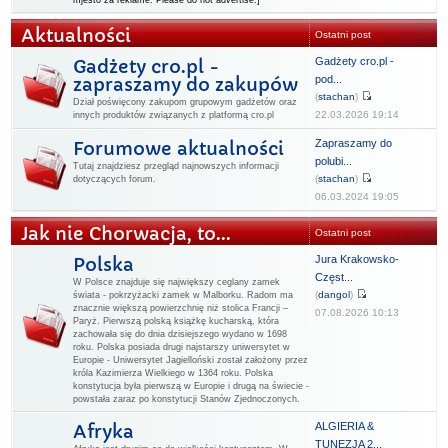
mjesto za reklame. Please do not advertise.]
Aktualności
Ostatni post
Gadżety cro.pl -
Gadżety cro.pl -
pod...
zapraszamy do zakupów
(
stachan
)
Dział poświęcony zakupom grupowym gadżetów oraz
22.03.2026 19:14
innych produktów związanych z platformą cro.pl
Zapraszamy do
Forumowe aktualności
polubi...
Tutaj znajdziesz przegląd najnowszych informacji
(
stachan
)
dotyczących forum.
06.03.2024 19:05
Jak nie Chorwacja, to...
Ostatni post
Jura Krakowsko-
Polska
Częst...
W Polsce znajduje się największy ceglany zamek
(
dangol
)
świata - pokrzyżacki zamek w Malborku. Radom ma
znacznie większą powierzchnię niż stolica Francji –
07.08.2026 10:13
Paryż. Pierwszą polską książkę kucharską, która
zachowała się do dnia dzisiejszego wydano w 1698
roku. Polska posiada drugi najstarszy uniwersytet w
Europie - Uniwersytet Jagielloński został założony przez
króla Kazimierza Wielkiego w 1364 roku. Polska
konstytucja była pierwszą w Europie i drugą na świecie -
powstała zaraz po konstytucji Stanów Zjednoczonych.
ALGIERIA &
Afryka
TUNEZJA 2...