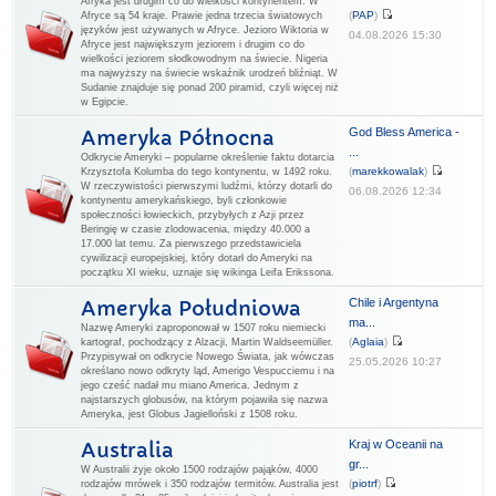
Afryka jest drugim co do wielkości kontynentem. W
(
PAP
)
Afryce są 54 kraje. Prawie jedna trzecia światowych
języków jest używanych w Afryce. Jezioro Wiktoria w
04.08.2026 15:30
Afryce jest największym jeziorem i drugim co do
wielkości jeziorem słodkowodnym na świecie. Nigeria
ma najwyższy na świecie wskaźnik urodzeń bliźniąt. W
Sudanie znajduje się ponad 200 piramid, czyli więcej niż
w Egipcie.
God Bless America -
Ameryka Północna
...
Odkrycie Ameryki – popularne określenie faktu dotarcia
(
marekkowalak
)
Krzysztofa Kolumba do tego kontynentu, w 1492 roku.
W rzeczywistości pierwszymi ludźmi, którzy dotarli do
06.08.2026 12:34
kontynentu amerykańskiego, byli członkowie
społeczności łowieckich, przybyłych z Azji przez
Beringię w czasie zlodowacenia, między 40.000 a
17.000 lat temu. Za pierwszego przedstawiciela
cywilizacji europejskiej, który dotarł do Ameryki na
początku XI wieku, uznaje się wikinga Leifa Erikssona.
Chile i Argentyna
Ameryka Południowa
ma...
Nazwę Ameryki zaproponował w 1507 roku niemiecki
(
Aglaia
)
kartograf, pochodzący z Alzacji, Martin Waldseemüller.
Przypisywał on odkrycie Nowego Świata, jak wówczas
25.05.2026 10:27
określano nowo odkryty ląd, Amerigo Vespucciemu i na
jego cześć nadał mu miano America. Jednym z
najstarszych globusów, na którym pojawiła się nazwa
Ameryka, jest Globus Jagielloński z 1508 roku.
Kraj w Oceanii na
Australia
gr...
W Australii żyje około 1500 rodzajów pająków, 4000
(
piotrf
)
rodzajów mrówek i 350 rodzajów termitów. Australia jest