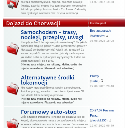
14.07.2016 18:38
dłuższa charakterystyka, zdjęcia, polecane atrakcje
(knajpy, zabytki, muzea i co tam jeszcze), ewentualne
linki do przydatnych stron, linki z Cro.forum. Całkowity
brak dyskusji Forumowiczów, czysta informacja.
Dojazd do Chorwacji
Ostatni post
Bez autostrady
Samochodem - trasy,
(
krakuscity
)
noclegi, przepisy, uwagi
06.08.2026 15:08
Którędy jechać? Ile zajmuje pokonanie trasy? Na jakich
odcinkach drogi są płatne? Gdzie przekraczać granice?
Nocować po drodze czy nie? A jeśli tak, to gdzie? Co
zabrać w podróż, na co uważać, jak się zachowywać,
jak radzić sobie w sytuacjach kryzysowych. Gdzie nie
warto tankować i co z LPG.
[Nie ma tutaj miejsca na reklamy. Molim, ovdje nije
mjesto za reklame. Please do not advertise.]
Promy
Alternatywne środki
(
qra69
)
lokomocji
27.06.2026 20:48
Nie każdy musi podróżować swoim samochodem.
Autokar, pociąg, samolot ... możliwości jest wiele. W
tym dziale także tematyka promów.
[Nie ma tutaj miejsca na reklamy. Molim, ovdje nije
mjesto za reklame. Please do not advertise.]
20-27.07 Fazana
Forumowy auto-stop
Pula...
Jeśli szukasz transportu i chcesz sie dołączyć się do
(
piotrek1255
)
kogoś, albo odwrotnie - masz do zaoferowania miejsce
w samochodzie i możesz i chcesz zabrać Forumowicza
15.07.2026 06:49