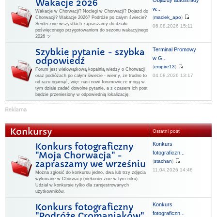
Objazdy autostrady
Wakacje 2026
w...
Wakacje w Chorwacji? Noclegi w Chorwacji? Dojazd do
(
maciek_apo
)
Chorwacji? Wakacje 2026? Podróże po całym świecie?
Serdecznie wszystkich zapraszamy do działu
06.08.2026 15:11
poświęconego przygotowaniom do sezonu wakacyjnego
2026 ツ
Terminal Promowy
Szybkie pytanie - szybka
w G...
odpowiedź
(
empire13
)
Forum jest wielowątkową kopalnią wiedzy o Chorwacji
04.08.2026 13:17
oraz podróżach po całym świecie - wiemy, że trudno to
od razu ogarnąć, więc nasi nowi forumowicze mogą w
tym dziale zadać dowolne pytanie, a z czasem ich post
będzie przeniesiony w odpowiednią lokalizację.
Konkursy
Ostatni post
Konkurs
Konkurs fotograficzny
fotograficzn...
"Moja Chorwacja" -
(
stachan
)
zapraszamy we wrześniu
11.04.2026 14:48
Można zgłosić do konkursu jedno, dwa lub trzy zdjęcia
wykonane w Chorwacji (niekoniecznie w tym roku).
Udział w konkursie tylko dla zarejestrowanych
użytkowników.
Konkurs
Konkurs fotograficzny
fotograficzn...
"Podróże Cromaniaków"