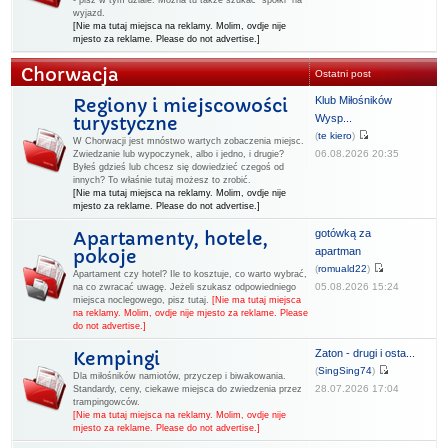
- pisz w tym dziale. Można tu także szukać "spółki" na
wyjazd.
[Nie ma tutaj miejsca na reklamy. Molim, ovdje nije
mjesto za reklame. Please do not advertise.]
Chorwacja
Ostatni post
Klub Miłośników
Regiony i miejscowości
Wysp...
turystyczne
(
te kiero
)
W Chorwacji jest mnóstwo wartych zobaczenia miejsc.
06.08.2026 20:35
Zwiedzanie lub wypoczynek, albo i jedno, i drugie?
Byłeś gdzieś lub chcesz się dowiedzieć czegoś od
innych? To właśnie tutaj możesz to zrobić.
[Nie ma tutaj miejsca na reklamy. Molim, ovdje nije
mjesto za reklame. Please do not advertise.]
gotówką za
Apartamenty, hotele,
apartman
pokoje
(
romuald22
)
Apartament czy hotel? Ile to kosztuje, co warto wybrać,
05.08.2026 15:24
na co zwracać uwagę. Jeżeli szukasz odpowiedniego
miejsca noclegowego, pisz tutaj.
[Nie ma tutaj miejsca
na reklamy. Molim, ovdje nije mjesto za reklame. Please
do not advertise.]
Zaton - drugi i osta...
Kempingi
(
SingSing74
)
Dla miłośników namiotów, przyczep i biwakowania.
28.07.2026 17:04
Standardy, ceny, ciekawe miejsca do zwiedzenia przez
trampingowców.
[Nie ma tutaj miejsca na reklamy. Molim, ovdje nije
mjesto za reklame. Please do not advertise.]