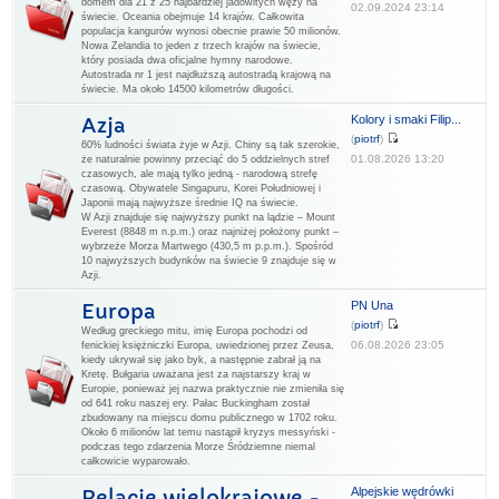
domem dla 21 z 25 najbardziej jadowitych węży na
02.09.2024 23:14
świecie. Oceania obejmuje 14 krajów. Całkowita
populacja kangurów wynosi obecnie prawie 50 milionów.
Nowa Zelandia to jeden z trzech krajów na świecie,
który posiada dwa oficjalne hymny narodowe.
Autostrada nr 1 jest najdłuższą autostradą krajową na
świecie. Ma około 14500 kilometrów długości.
Kolory i smaki Filip...
Azja
(
piotrf
)
60% ludności świata żyje w Azji. Chiny są tak szerokie,
01.08.2026 13:20
że naturalnie powinny przeciąć do 5 oddzielnych stref
czasowych, ale mają tylko jedną - narodową strefę
czasową. Obywatele Singapuru, Korei Południowej i
Japonii mają najwyższe średnie IQ na świecie.
W Azji znajduje się najwyższy punkt na lądzie – Mount
Everest (8848 m n.p.m.) oraz najniżej położony punkt –
wybrzeże Morza Martwego (430,5 m p.p.m.). Spośród
10 najwyższych budynków na świecie 9 znajduje się w
Azji.
PN Una
Europa
(
piotrf
)
Według greckiego mitu, imię Europa pochodzi od
06.08.2026 23:05
fenickiej księżniczki Europa, uwiedzionej przez Zeusa,
kiedy ukrywał się jako byk, a następnie zabrał ją na
Kretę. Bułgaria uważana jest za najstarszy kraj w
Europie, ponieważ jej nazwa praktycznie nie zmieniła się
od 641 roku naszej ery. Pałac Buckingham został
zbudowany na miejscu domu publicznego w 1702 roku.
Około 6 milionów lat temu nastąpił kryzys messyński -
podczas tego zdarzenia Morze Śródziemne niemal
całkowicie wyparowało.
Alpejskie wędrówki
Relacje wielokrajowe -