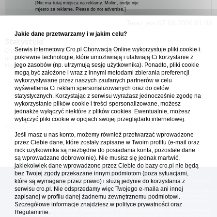
[Nie ma tutaj miejsca na reklamy. Molim, ovdje nije
mjesto za reklame. Please do not advertise.]
Teraz jest 07.08.2026 01:06
Jakie dane przetwarzamy i w jakim celu?
Statystyki
Serwis internetowy Cro.pl Chorwacja Online wykorzystuje pliki cookie i
Cro.pl przegląda
136
użytkowników :: 3 zidentyfikowanych, 0 ukrytych i 133
pokrewne technologie, które umożliwiają i ułatwiają Ci korzystanie z
gości (dane z ostatnich 3 minut)
jego zasobów (np. utrzymują sesję użytkownika). Ponadto, pliki cookie
Najwięcej użytkowników online (
5542
) było 21.04.2026 01:12
mogą być założone i wraz z innymi metodami zbierania preferencji
wykorzystywane przez naszych zaufanych partnerów w celu
Forum Chorwacja Online - Cro.pl
wyświetlenia Ci reklam spersonalizowanych oraz do celów
statystycznych. Korzystając z serwisu wyrażasz jednocześnie zgodę na
Usuń ciasteczka
• Strefa czasowa: UTC + 1 (Polska - czas zimowy) [
DST
]
wykorzystanie plików cookie i treści spersonalizowane, możesz
jednakże wyłączyć niektóre z plików cookies. Ewentualnie, możesz
wyłączyć pliki cookie w opcjach swojej przeglądarki internetowej.
Jeśli masz u nas konto, możemy również przetwarzać wprowadzone
przez Ciebie dane, które zostały zapisane w Twoim profilu (e-mail oraz
nick użytkownika są niezbędne do posiadania konta, pozostałe dane
są wprowadzane dobrowolnie). Nie musisz się jednak martwić,
jakiekolwiek dane wprowadzone przez Ciebie do bazy cro.pl nie będą
bez Twojej zgody przekazane innym podmiotom (poza sytuacjami,
które są wymagane przez prawo) i służą jedynie do korzystania z
[
reklama
] [
kontakt
]
serwisu cro.pl. Nie odsprzedamy więc Twojego e-maila ani innej
Platforma cro.pl© Chorwacja online™ wykorzystuje cookies do prawidłowego działania, te pliki
gromadzą na Twoim komputerze dane ułatwiające korzystanie z serwisu; więcej informacji w
zapisanej w profilu danej żadnemu zewnętrznemu podmiotowi.
polityce prywatności
.
Szczegółowe informacje znajdziesz w
polityce prywatności
oraz
Redakcja platformy cro.pl© Chorwacja online™ nie odpowiada za treści zamieszczone przez
Regulaminie.
użytkowników. Korzystanie z serwisu oznacza akceptację regulaminu. Serwis ma charakter