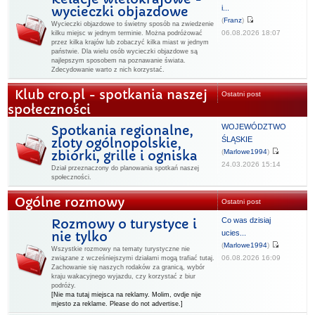
i...
wycieczki objazdowe
(
Franz
)
Wycieczki objazdowe to świetny sposób na zwiedzenie
06.08.2026 18:07
kilku miejsc w jednym terminie. Można podróżować
przez kilka krajów lub zobaczyć kilka miast w jednym
państwie. Dla wielu osób wycieczki objazdowe są
najlepszym sposobem na poznawanie świata.
Zdecydowanie warto z nich korzystać.
Klub cro.pl - spotkania naszej
Ostatni post
społeczności
WOJEWÓDZTWO
Spotkania regionalne,
ŚLĄSKIE
zloty ogólnopolskie,
(
Marlowe1994
)
zbiórki, grille i ogniska
24.03.2026 15:14
Dział przeznaczony do planowania spotkań naszej
społeczności.
Ogólne rozmowy
Ostatni post
Co was dzisiaj
Rozmowy o turystyce i
ucies...
nie tylko
(
Marlowe1994
)
Wszystkie rozmowy na tematy turystyczne nie
06.08.2026 16:09
związane z wcześniejszymi działami mogą trafiać tutaj.
Zachowanie się naszych rodaków za granicą, wybór
kraju wakacyjnego wyjazdu, czy korzystać z biur
podróży.
[Nie ma tutaj miejsca na reklamy. Molim, ovdje nije
mjesto za reklame. Please do not advertise.]