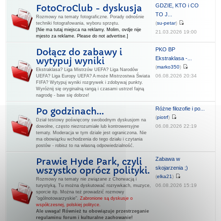
GDZIE, KTO i CO
FotoCroClub - dyskusja
TO J...
Rozmowy na tematy fotograficzne. Porady odnośnie
(
su-petar
)
techniki fotografowania, wyboru sprzętu.
[Nie ma tutaj miejsca na reklamy. Molim, ovdje nije
21.03.2026 19:00
mjesto za reklame. Please do not advertise.]
PKO BP
Dołącz do zabawy i
Ekstraklasa -...
wytypuj wyniki
(
marko350
)
Ekstraklasa? Liga Mistrzów UEFA? Liga Narodów
06.08.2026 20:34
UEFA? Liga Europy UEFA? A może Mistrzostwa Świata
FIFA? Wytypuj wyniki rozgrywek i zdobywaj punkty.
Wyróżnij się oryginalną rangą i czasami ustrzel fajną
nagrodę - baw się dobrze!
Różne filozofie i po...
Po godzinach...
(
piotrf
)
Dział testowy poświęcony swobodnym dyskusjom na
06.08.2026 22:19
dowolne, często niezrozumiałe lub kontrowersyjne
tematy. Moderacja w tym dziale jest ograniczona. Nie
ma obowiązku wchodzenia do tego działu i czytania
postów - robisz to na własną odpowiedzialność.
Zabawa w
Prawie Hyde Park, czyli
skojarzenia ;)
wszystko oprócz polityki.
(
elka21
)
Rozmowy na tematy nie związane z Chorwacją i
06.08.2026 15:19
turystyką. Tu można dyskutować rozrywkach, muzyce,
sporcie itp. Można też prowadzić rozmowy
"ogólnotowarzyskie".
Zabronione są dyskusje o
współczesnej, polskiej polityce.
Ale uwaga! Również tu obowiązuje przestrzeganie
regulaminu forum i kulturalne zachowanie!