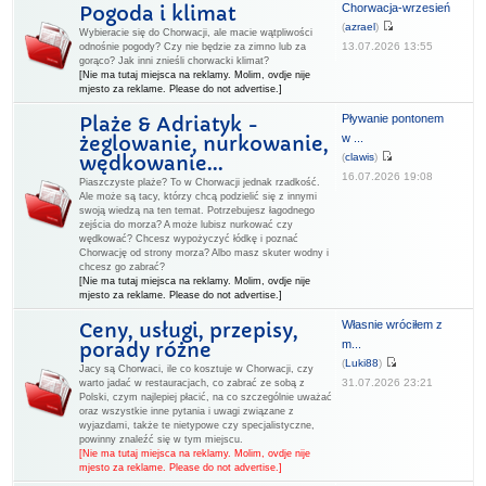
Chorwacja-wrzesień
Pogoda i klimat
(
azrael
)
Wybieracie się do Chorwacji, ale macie wątpliwości
13.07.2026 13:55
odnośnie pogody? Czy nie będzie za zimno lub za
gorąco? Jak inni znieśli chorwacki klimat?
[Nie ma tutaj miejsca na reklamy. Molim, ovdje nije
mjesto za reklame. Please do not advertise.]
Pływanie pontonem
Plaże & Adriatyk -
w ...
żeglowanie, nurkowanie,
(
clawis
)
wędkowanie...
16.07.2026 19:08
Piaszczyste plaże? To w Chorwacji jednak rzadkość.
Ale może są tacy, którzy chcą podzielić się z innymi
swoją wiedzą na ten temat. Potrzebujesz łagodnego
zejścia do morza? A może lubisz nurkować czy
wędkować? Chcesz wypożyczyć łódkę i poznać
Chorwację od strony morza? Albo masz skuter wodny i
chcesz go zabrać?
[Nie ma tutaj miejsca na reklamy. Molim, ovdje nije
mjesto za reklame. Please do not advertise.]
Własnie wróciłem z
Ceny, usługi, przepisy,
m...
porady różne
(
Luki88
)
Jacy są Chorwaci, ile co kosztuje w Chorwacji, czy
31.07.2026 23:21
warto jadać w restauracjach, co zabrać ze sobą z
Polski, czym najlepiej płacić, na co szczególnie uważać
oraz wszystkie inne pytania i uwagi związane z
wyjazdami, także te nietypowe czy specjalistyczne,
powinny znaleźć się w tym miejscu.
[Nie ma tutaj miejsca na reklamy. Molim, ovdje nije
mjesto za reklame. Please do not advertise.]