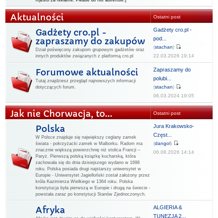
mjesto za reklame. Please do not advertise.]
Aktualności
Ostatni post
Gadżety cro.pl -
Gadżety cro.pl -
pod...
zapraszamy do zakupów
(
stachan
)
Dział poświęcony zakupom grupowym gadżetów oraz
22.03.2026 19:14
innych produktów związanych z platformą cro.pl
Zapraszamy do
Forumowe aktualności
polubi...
Tutaj znajdziesz przegląd najnowszych informacji
(
stachan
)
dotyczących forum.
06.03.2024 19:05
Jak nie Chorwacja, to...
Ostatni post
Jura Krakowsko-
Polska
Częst...
W Polsce znajduje się największy ceglany zamek
(
dangol
)
świata - pokrzyżacki zamek w Malborku. Radom ma
znacznie większą powierzchnię niż stolica Francji –
06.08.2026 14:14
Paryż. Pierwszą polską książkę kucharską, która
zachowała się do dnia dzisiejszego wydano w 1698
roku. Polska posiada drugi najstarszy uniwersytet w
Europie - Uniwersytet Jagielloński został założony przez
króla Kazimierza Wielkiego w 1364 roku. Polska
konstytucja była pierwszą w Europie i drugą na świecie -
powstała zaraz po konstytucji Stanów Zjednoczonych.
ALGIERIA &
Afryka
TUNEZJA 2...