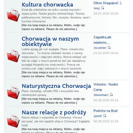
Oliver Dragojević :)
Kultura chorwacka
(
kroj
)
Dział dla miłośników nie tylko czystej turystyki i
29.07.2026 20:54
wypoczynku. Nauka języka chorwackiego. Tematy
publicystyczne, historia, film, muzyka, literatura, sport i
kuchnia chorwacka.
[Nie ma tutaj miejsca na reklamy. Molim, ovdje nije
mjesto za reklame. Please do not advertise.]
Zagadka,ale
Chorwacja w naszym
wiadomo,...
obiektywie
(
su-petar
)
Ludzie pytają jak coś wygląda. Plaża, miasteczko,
24.03.2026 18:34
otoczenie... Tu można zakładać tematy z nazwą
miejscowości i zdjęciami okolicy. Można wklejać też
linki do zdjęć z innych portali by dać jak największy
przegląd fotograficzny miejcowości. Proszę nie
umieszczać zdjęć pobranych z innych serwisów.
[Nie ma tutaj miejsca na reklamy. Molim, ovdje nije
mjesto za reklame. Please do not advertise.]
Vrboska - Nudist
Naturystyczna Chorwacja
Camp
Plaże, kempingi, ośrodki FKK i wszystkie inne
(
bluesman
)
nietekstylne sprawy.
[Nie ma tutaj miejsca na reklamy. Molim, ovdje nije
06.08.2026 23:16
mjesto za reklame. Please do not advertise.]
Podróże na Brač
Nasze relacje z podróży
(
piotrf
)
Nasze relacje z wyjazdów do Chorwacji. Chcesz
06.08.2026 21:45
poczytać, jak inni spędzili urlop w Chorwacji? Zaglądnij
tutaj!
[Nie ma tutaj miejsca na reklamy. Molim, ovdje nije