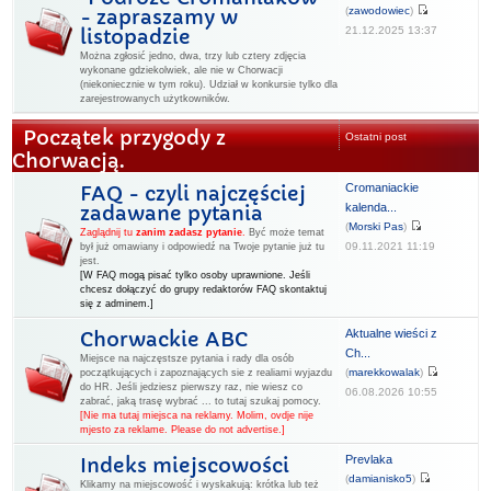
(
zawodowiec
)
- zapraszamy w
21.12.2025 13:37
listopadzie
Można zgłosić jedno, dwa, trzy lub cztery zdjęcia
wykonane gdziekolwiek, ale nie w Chorwacji
(niekoniecznie w tym roku). Udział w konkursie tylko dla
zarejestrowanych użytkowników.
Początek przygody z
Ostatni post
Chorwacją.
Cromaniackie
FAQ - czyli najczęściej
kalenda...
zadawane pytania
(
Morski Pas
)
Zaglądnij tu
zanim zadasz pytanie
.
Być może temat
09.11.2021 11:19
był już omawiany i odpowiedź na Twoje pytanie już tu
jest.
[W FAQ mogą pisać tylko osoby uprawnione. Jeśli
chcesz dołączyć do grupy redaktorów FAQ skontaktuj
się z adminem.]
Aktualne wieści z
Chorwackie ABC
Ch...
Miejsce na najczęstsze pytania i rady dla osób
(
marekkowalak
)
początkujących i zapoznających sie z realiami wyjazdu
do HR. Jeśli jedziesz pierwszy raz, nie wiesz co
06.08.2026 10:55
zabrać, jaką trasę wybrać ... to tutaj szukaj pomocy.
[Nie ma tutaj miejsca na reklamy. Molim, ovdje nije
mjesto za reklame. Please do not advertise.]
Prevlaka
Indeks miejscowości
(
damianisko5
)
Klikamy na miejscowość i wyskakują: krótka lub też