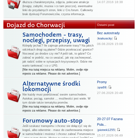
14.07.2016 18:38
dłuższa charakterystyka, zdjęcia, polecane atrakcje
(knajpy, zabytki, muzea i co tam jeszcze), ewentualne
linki do przydatnych stron, linki z Cro.forum. Całkowity
brak dyskusji Forumowiczów, czysta informacja.
Dojazd do Chorwacji
Ostatni post
Bez autostrady
Samochodem - trasy,
(
krakuscity
)
noclegi, przepisy, uwagi
06.08.2026 15:08
Którędy jechać? Ile zajmuje pokonanie trasy? Na jakich
odcinkach drogi są płatne? Gdzie przekraczać granice?
Nocować po drodze czy nie? A jeśli tak, to gdzie? Co
zabrać w podróż, na co uważać, jak się zachowywać,
jak radzić sobie w sytuacjach kryzysowych. Gdzie nie
warto tankować i co z LPG.
[Nie ma tutaj miejsca na reklamy. Molim, ovdje nije
mjesto za reklame. Please do not advertise.]
Promy
Alternatywne środki
(
qra69
)
lokomocji
27.06.2026 20:48
Nie każdy musi podróżować swoim samochodem.
Autokar, pociąg, samolot ... możliwości jest wiele. W
tym dziale także tematyka promów.
[Nie ma tutaj miejsca na reklamy. Molim, ovdje nije
mjesto za reklame. Please do not advertise.]
20-27.07 Fazana
Forumowy auto-stop
Pula...
Jeśli szukasz transportu i chcesz sie dołączyć się do
(
piotrek1255
)
kogoś, albo odwrotnie - masz do zaoferowania miejsce
w samochodzie i możesz i chcesz zabrać Forumowicza
15.07.2026 06:49