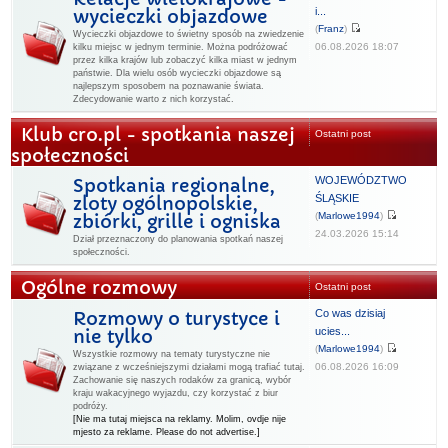
i...
wycieczki objazdowe
(
Franz
)
Wycieczki objazdowe to świetny sposób na zwiedzenie
06.08.2026 18:07
kilku miejsc w jednym terminie. Można podróżować
przez kilka krajów lub zobaczyć kilka miast w jednym
państwie. Dla wielu osób wycieczki objazdowe są
najlepszym sposobem na poznawanie świata.
Zdecydowanie warto z nich korzystać.
Klub cro.pl - spotkania naszej
Ostatni post
społeczności
WOJEWÓDZTWO
Spotkania regionalne,
ŚLĄSKIE
zloty ogólnopolskie,
(
Marlowe1994
)
zbiórki, grille i ogniska
24.03.2026 15:14
Dział przeznaczony do planowania spotkań naszej
społeczności.
Ogólne rozmowy
Ostatni post
Co was dzisiaj
Rozmowy o turystyce i
ucies...
nie tylko
(
Marlowe1994
)
Wszystkie rozmowy na tematy turystyczne nie
06.08.2026 16:09
związane z wcześniejszymi działami mogą trafiać tutaj.
Zachowanie się naszych rodaków za granicą, wybór
kraju wakacyjnego wyjazdu, czy korzystać z biur
podróży.
[Nie ma tutaj miejsca na reklamy. Molim, ovdje nije
mjesto za reklame. Please do not advertise.]