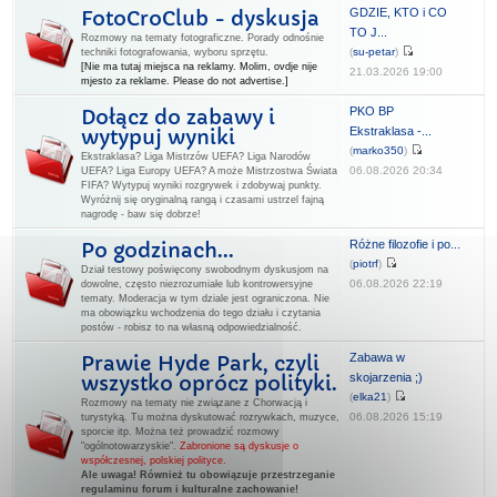
GDZIE, KTO i CO
FotoCroClub - dyskusja
TO J...
Rozmowy na tematy fotograficzne. Porady odnośnie
(
su-petar
)
techniki fotografowania, wyboru sprzętu.
[Nie ma tutaj miejsca na reklamy. Molim, ovdje nije
21.03.2026 19:00
mjesto za reklame. Please do not advertise.]
PKO BP
Dołącz do zabawy i
Ekstraklasa -...
wytypuj wyniki
(
marko350
)
Ekstraklasa? Liga Mistrzów UEFA? Liga Narodów
06.08.2026 20:34
UEFA? Liga Europy UEFA? A może Mistrzostwa Świata
FIFA? Wytypuj wyniki rozgrywek i zdobywaj punkty.
Wyróżnij się oryginalną rangą i czasami ustrzel fajną
nagrodę - baw się dobrze!
Różne filozofie i po...
Po godzinach...
(
piotrf
)
Dział testowy poświęcony swobodnym dyskusjom na
06.08.2026 22:19
dowolne, często niezrozumiałe lub kontrowersyjne
tematy. Moderacja w tym dziale jest ograniczona. Nie
ma obowiązku wchodzenia do tego działu i czytania
postów - robisz to na własną odpowiedzialność.
Zabawa w
Prawie Hyde Park, czyli
skojarzenia ;)
wszystko oprócz polityki.
(
elka21
)
Rozmowy na tematy nie związane z Chorwacją i
06.08.2026 15:19
turystyką. Tu można dyskutować rozrywkach, muzyce,
sporcie itp. Można też prowadzić rozmowy
"ogólnotowarzyskie".
Zabronione są dyskusje o
współczesnej, polskiej polityce.
Ale uwaga! Również tu obowiązuje przestrzeganie
regulaminu forum i kulturalne zachowanie!