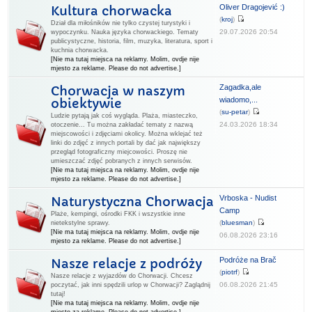
Oliver Dragojević :)
Kultura chorwacka
(
kroj
)
Dział dla miłośników nie tylko czystej turystyki i
29.07.2026 20:54
wypoczynku. Nauka języka chorwackiego. Tematy
publicystyczne, historia, film, muzyka, literatura, sport i
kuchnia chorwacka.
[Nie ma tutaj miejsca na reklamy. Molim, ovdje nije
mjesto za reklame. Please do not advertise.]
Zagadka,ale
Chorwacja w naszym
wiadomo,...
obiektywie
(
su-petar
)
Ludzie pytają jak coś wygląda. Plaża, miasteczko,
24.03.2026 18:34
otoczenie... Tu można zakładać tematy z nazwą
miejscowości i zdjęciami okolicy. Można wklejać też
linki do zdjęć z innych portali by dać jak największy
przegląd fotograficzny miejcowości. Proszę nie
umieszczać zdjęć pobranych z innych serwisów.
[Nie ma tutaj miejsca na reklamy. Molim, ovdje nije
mjesto za reklame. Please do not advertise.]
Vrboska - Nudist
Naturystyczna Chorwacja
Camp
Plaże, kempingi, ośrodki FKK i wszystkie inne
(
bluesman
)
nietekstylne sprawy.
[Nie ma tutaj miejsca na reklamy. Molim, ovdje nije
06.08.2026 23:16
mjesto za reklame. Please do not advertise.]
Podróże na Brač
Nasze relacje z podróży
(
piotrf
)
Nasze relacje z wyjazdów do Chorwacji. Chcesz
06.08.2026 21:45
poczytać, jak inni spędzili urlop w Chorwacji? Zaglądnij
tutaj!
[Nie ma tutaj miejsca na reklamy. Molim, ovdje nije