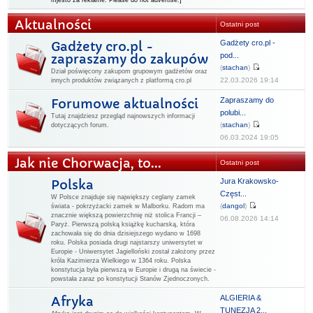
mjesto za reklame. Please do not advertise.]
Aktualności
Ostatni post
Gadżety cro.pl -
Gadżety cro.pl -
pod...
zapraszamy do zakupów
(
stachan
)
Dział poświęcony zakupom grupowym gadżetów oraz
22.03.2026 19:14
innych produktów związanych z platformą cro.pl
Zapraszamy do
Forumowe aktualności
polubi...
Tutaj znajdziesz przegląd najnowszych informacji
(
stachan
)
dotyczących forum.
06.03.2024 19:05
Jak nie Chorwacja, to...
Ostatni post
Jura Krakowsko-
Polska
Częst...
W Polsce znajduje się największy ceglany zamek
(
dangol
)
świata - pokrzyżacki zamek w Malborku. Radom ma
znacznie większą powierzchnię niż stolica Francji –
06.08.2026 14:14
Paryż. Pierwszą polską książkę kucharską, która
zachowała się do dnia dzisiejszego wydano w 1698
roku. Polska posiada drugi najstarszy uniwersytet w
Europie - Uniwersytet Jagielloński został założony przez
króla Kazimierza Wielkiego w 1364 roku. Polska
konstytucja była pierwszą w Europie i drugą na świecie -
powstała zaraz po konstytucji Stanów Zjednoczonych.
ALGIERIA &
Afryka
TUNEZJA 2...