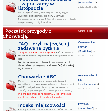
(
zawodowiec
)
- zapraszamy w
21.12.2025 13:37
listopadzie
Można zgłosić jedno, dwa, trzy lub cztery zdjęcia
wykonane gdziekolwiek, ale nie w Chorwacji
(niekoniecznie w tym roku). Udział w konkursie tylko dla
zarejestrowanych użytkowników.
Początek przygody z
Ostatni post
Chorwacją.
Cromaniackie
FAQ - czyli najczęściej
kalenda...
zadawane pytania
(
Morski Pas
)
Zaglądnij tu
zanim zadasz pytanie
.
Być może temat
09.11.2021 11:19
był już omawiany i odpowiedź na Twoje pytanie już tu
jest.
[W FAQ mogą pisać tylko osoby uprawnione. Jeśli
chcesz dołączyć do grupy redaktorów FAQ skontaktuj
się z adminem.]
Aktualne wieści z
Chorwackie ABC
Ch...
Miejsce na najczęstsze pytania i rady dla osób
(
marekkowalak
)
początkujących i zapoznających sie z realiami wyjazdu
do HR. Jeśli jedziesz pierwszy raz, nie wiesz co
06.08.2026 10:55
zabrać, jaką trasę wybrać ... to tutaj szukaj pomocy.
[Nie ma tutaj miejsca na reklamy. Molim, ovdje nije
mjesto za reklame. Please do not advertise.]
Prevlaka
Indeks miejscowości
(
damianisko5
)
Klikamy na miejscowość i wyskakują: krótka lub też