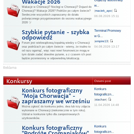
Objazdy autostrady
Wakacje 2026
w...
Wakacje w Chorwacji? Noclegi w Chorwacji? Dojazd do
(
maciek_apo
)
Chorwacji? Wakacje 2026? Podróże po całym świecie?
Serdecznie wszystkich zapraszamy do działu
06.08.2026 15:11
poświęconego przygotowaniom do sezonu wakacyjnego
2026 ツ
Terminal Promowy
Szybkie pytanie - szybka
w G...
odpowiedź
(
empire13
)
Forum jest wielowątkową kopalnią wiedzy o Chorwacji
04.08.2026 13:17
oraz podróżach po całym świecie - wiemy, że trudno to
od razu ogarnąć, więc nasi nowi forumowicze mogą w
tym dziale zadać dowolne pytanie, a z czasem ich post
będzie przeniesiony w odpowiednią lokalizację.
Konkursy
Ostatni post
Konkurs
Konkurs fotograficzny
fotograficzn...
"Moja Chorwacja" -
(
stachan
)
zapraszamy we wrześniu
11.04.2026 14:48
Można zgłosić do konkursu jedno, dwa lub trzy zdjęcia
wykonane w Chorwacji (niekoniecznie w tym roku).
Udział w konkursie tylko dla zarejestrowanych
użytkowników.
Konkurs
Konkurs fotograficzny
fotograficzn...
"Podróże Cromaniaków"