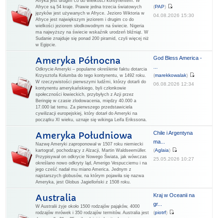
Afryka jest drugim co do wielkości kontynentem. W
(
PAP
)
Afryce są 54 kraje. Prawie jedna trzecia światowych
języków jest używanych w Afryce. Jezioro Wiktoria w
04.08.2026 15:30
Afryce jest największym jeziorem i drugim co do
wielkości jeziorem słodkowodnym na świecie. Nigeria
ma najwyższy na świecie wskaźnik urodzeń bliźniąt. W
Sudanie znajduje się ponad 200 piramid, czyli więcej niż
w Egipcie.
God Bless America -
Ameryka Północna
...
Odkrycie Ameryki – popularne określenie faktu dotarcia
(
marekkowalak
)
Krzysztofa Kolumba do tego kontynentu, w 1492 roku.
W rzeczywistości pierwszymi ludźmi, którzy dotarli do
06.08.2026 12:34
kontynentu amerykańskiego, byli członkowie
społeczności łowieckich, przybyłych z Azji przez
Beringię w czasie zlodowacenia, między 40.000 a
17.000 lat temu. Za pierwszego przedstawiciela
cywilizacji europejskiej, który dotarł do Ameryki na
początku XI wieku, uznaje się wikinga Leifa Erikssona.
Chile i Argentyna
Ameryka Południowa
ma...
Nazwę Ameryki zaproponował w 1507 roku niemiecki
(
Aglaia
)
kartograf, pochodzący z Alzacji, Martin Waldseemüller.
Przypisywał on odkrycie Nowego Świata, jak wówczas
25.05.2026 10:27
określano nowo odkryty ląd, Amerigo Vespucciemu i na
jego cześć nadał mu miano America. Jednym z
najstarszych globusów, na którym pojawiła się nazwa
Ameryka, jest Globus Jagielloński z 1508 roku.
Kraj w Oceanii na
Australia
gr...
W Australii żyje około 1500 rodzajów pająków, 4000
(
piotrf
)
rodzajów mrówek i 350 rodzajów termitów. Australia jest