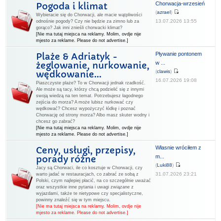
Chorwacja-wrzesień
Pogoda i klimat
(
azrael
)
Wybieracie się do Chorwacji, ale macie wątpliwości
13.07.2026 13:55
odnośnie pogody? Czy nie będzie za zimno lub za
gorąco? Jak inni znieśli chorwacki klimat?
[Nie ma tutaj miejsca na reklamy. Molim, ovdje nije
mjesto za reklame. Please do not advertise.]
Pływanie pontonem
Plaże & Adriatyk -
w ...
żeglowanie, nurkowanie,
(
clawis
)
wędkowanie...
16.07.2026 19:08
Piaszczyste plaże? To w Chorwacji jednak rzadkość.
Ale może są tacy, którzy chcą podzielić się z innymi
swoją wiedzą na ten temat. Potrzebujesz łagodnego
zejścia do morza? A może lubisz nurkować czy
wędkować? Chcesz wypożyczyć łódkę i poznać
Chorwację od strony morza? Albo masz skuter wodny i
chcesz go zabrać?
[Nie ma tutaj miejsca na reklamy. Molim, ovdje nije
mjesto za reklame. Please do not advertise.]
Własnie wróciłem z
Ceny, usługi, przepisy,
m...
porady różne
(
Luki88
)
Jacy są Chorwaci, ile co kosztuje w Chorwacji, czy
31.07.2026 23:21
warto jadać w restauracjach, co zabrać ze sobą z
Polski, czym najlepiej płacić, na co szczególnie uważać
oraz wszystkie inne pytania i uwagi związane z
wyjazdami, także te nietypowe czy specjalistyczne,
powinny znaleźć się w tym miejscu.
[Nie ma tutaj miejsca na reklamy. Molim, ovdje nije
mjesto za reklame. Please do not advertise.]