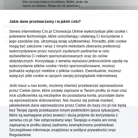
[Nie ma tutaj miejsca na reklamy. Molim, ovdje nije
mjesto za reklame. Please do not advertise.]
Teraz jest 07.08.2026 01:03
Jakie dane przetwarzamy i w jakim celu?
Statystyki
Serwis internetowy Cro.pl Chorwacja Online wykorzystuje pliki cookie i
Cro.pl przegląda
158
użytkowników :: 3 zidentyfikowanych, 0 ukrytych i 155
pokrewne technologie, które umożliwiają i ułatwiają Ci korzystanie z
gości (dane z ostatnich 3 minut)
jego zasobów (np. utrzymują sesję użytkownika). Ponadto, pliki cookie
Najwięcej użytkowników online (
5542
) było 21.04.2026 01:12
mogą być założone i wraz z innymi metodami zbierania preferencji
wykorzystywane przez naszych zaufanych partnerów w celu
Forum Chorwacja Online - Cro.pl
wyświetlenia Ci reklam spersonalizowanych oraz do celów
statystycznych. Korzystając z serwisu wyrażasz jednocześnie zgodę na
Usuń ciasteczka
• Strefa czasowa: UTC + 1 (Polska - czas zimowy) [
DST
]
wykorzystanie plików cookie i treści spersonalizowane, możesz
jednakże wyłączyć niektóre z plików cookies. Ewentualnie, możesz
wyłączyć pliki cookie w opcjach swojej przeglądarki internetowej.
Jeśli masz u nas konto, możemy również przetwarzać wprowadzone
przez Ciebie dane, które zostały zapisane w Twoim profilu (e-mail oraz
nick użytkownika są niezbędne do posiadania konta, pozostałe dane
są wprowadzane dobrowolnie). Nie musisz się jednak martwić,
jakiekolwiek dane wprowadzone przez Ciebie do bazy cro.pl nie będą
bez Twojej zgody przekazane innym podmiotom (poza sytuacjami,
które są wymagane przez prawo) i służą jedynie do korzystania z
[
reklama
] [
kontakt
]
serwisu cro.pl. Nie odsprzedamy więc Twojego e-maila ani innej
Platforma cro.pl© Chorwacja online™ wykorzystuje cookies do prawidłowego działania, te pliki
gromadzą na Twoim komputerze dane ułatwiające korzystanie z serwisu; więcej informacji w
zapisanej w profilu danej żadnemu zewnętrznemu podmiotowi.
polityce prywatności
.
Szczegółowe informacje znajdziesz w
polityce prywatności
oraz
Redakcja platformy cro.pl© Chorwacja online™ nie odpowiada za treści zamieszczone przez
Regulaminie.
użytkowników. Korzystanie z serwisu oznacza akceptację regulaminu. Serwis ma charakter