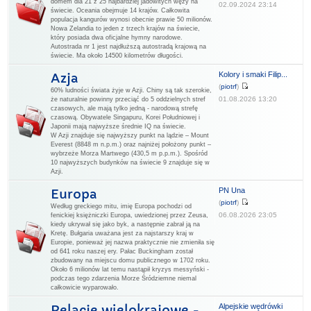
domem dla 21 z 25 najbardziej jadowitych węży na
02.09.2024 23:14
świecie. Oceania obejmuje 14 krajów. Całkowita
populacja kangurów wynosi obecnie prawie 50 milionów.
Nowa Zelandia to jeden z trzech krajów na świecie,
który posiada dwa oficjalne hymny narodowe.
Autostrada nr 1 jest najdłuższą autostradą krajową na
świecie. Ma około 14500 kilometrów długości.
Kolory i smaki Filip...
Azja
(
piotrf
)
60% ludności świata żyje w Azji. Chiny są tak szerokie,
01.08.2026 13:20
że naturalnie powinny przeciąć do 5 oddzielnych stref
czasowych, ale mają tylko jedną - narodową strefę
czasową. Obywatele Singapuru, Korei Południowej i
Japonii mają najwyższe średnie IQ na świecie.
W Azji znajduje się najwyższy punkt na lądzie – Mount
Everest (8848 m n.p.m.) oraz najniżej położony punkt –
wybrzeże Morza Martwego (430,5 m p.p.m.). Spośród
10 najwyższych budynków na świecie 9 znajduje się w
Azji.
PN Una
Europa
(
piotrf
)
Według greckiego mitu, imię Europa pochodzi od
06.08.2026 23:05
fenickiej księżniczki Europa, uwiedzionej przez Zeusa,
kiedy ukrywał się jako byk, a następnie zabrał ją na
Kretę. Bułgaria uważana jest za najstarszy kraj w
Europie, ponieważ jej nazwa praktycznie nie zmieniła się
od 641 roku naszej ery. Pałac Buckingham został
zbudowany na miejscu domu publicznego w 1702 roku.
Około 6 milionów lat temu nastąpił kryzys messyński -
podczas tego zdarzenia Morze Śródziemne niemal
całkowicie wyparowało.
Alpejskie wędrówki
Relacje wielokrajowe -