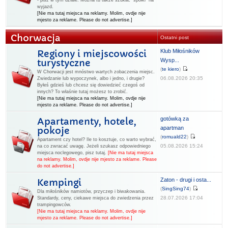
- pisz w tym dziale. Można tu także szukać "spółki" na
wyjazd.
[Nie ma tutaj miejsca na reklamy. Molim, ovdje nije
mjesto za reklame. Please do not advertise.]
Chorwacja
Ostatni post
Klub Miłośników
Regiony i miejscowości
Wysp...
turystyczne
(
te kiero
)
W Chorwacji jest mnóstwo wartych zobaczenia miejsc.
06.08.2026 20:35
Zwiedzanie lub wypoczynek, albo i jedno, i drugie?
Byłeś gdzieś lub chcesz się dowiedzieć czegoś od
innych? To właśnie tutaj możesz to zrobić.
[Nie ma tutaj miejsca na reklamy. Molim, ovdje nije
mjesto za reklame. Please do not advertise.]
gotówką za
Apartamenty, hotele,
apartman
pokoje
(
romuald22
)
Apartament czy hotel? Ile to kosztuje, co warto wybrać,
05.08.2026 15:24
na co zwracać uwagę. Jeżeli szukasz odpowiedniego
miejsca noclegowego, pisz tutaj.
[Nie ma tutaj miejsca
na reklamy. Molim, ovdje nije mjesto za reklame. Please
do not advertise.]
Zaton - drugi i osta...
Kempingi
(
SingSing74
)
Dla miłośników namiotów, przyczep i biwakowania.
28.07.2026 17:04
Standardy, ceny, ciekawe miejsca do zwiedzenia przez
trampingowców.
[Nie ma tutaj miejsca na reklamy. Molim, ovdje nije
mjesto za reklame. Please do not advertise.]