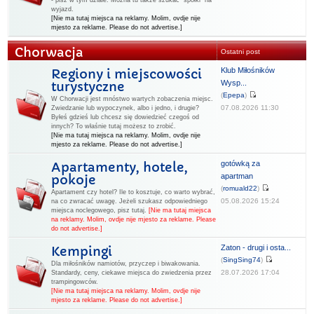
- pisz w tym dziale. Można tu także szukać "spółki" na
wyjazd.
[Nie ma tutaj miejsca na reklamy. Molim, ovdje nije
mjesto za reklame. Please do not advertise.]
Chorwacja
Ostatni post
Klub Miłośników
Regiony i miejscowości
Wysp...
turystyczne
(
Epepa
)
W Chorwacji jest mnóstwo wartych zobaczenia miejsc.
07.08.2026 11:30
Zwiedzanie lub wypoczynek, albo i jedno, i drugie?
Byłeś gdzieś lub chcesz się dowiedzieć czegoś od
innych? To właśnie tutaj możesz to zrobić.
[Nie ma tutaj miejsca na reklamy. Molim, ovdje nije
mjesto za reklame. Please do not advertise.]
gotówką za
Apartamenty, hotele,
apartman
pokoje
(
romuald22
)
Apartament czy hotel? Ile to kosztuje, co warto wybrać,
05.08.2026 15:24
na co zwracać uwagę. Jeżeli szukasz odpowiedniego
miejsca noclegowego, pisz tutaj.
[Nie ma tutaj miejsca
na reklamy. Molim, ovdje nije mjesto za reklame. Please
do not advertise.]
Zaton - drugi i osta...
Kempingi
(
SingSing74
)
Dla miłośników namiotów, przyczep i biwakowania.
28.07.2026 17:04
Standardy, ceny, ciekawe miejsca do zwiedzenia przez
trampingowców.
[Nie ma tutaj miejsca na reklamy. Molim, ovdje nije
mjesto za reklame. Please do not advertise.]