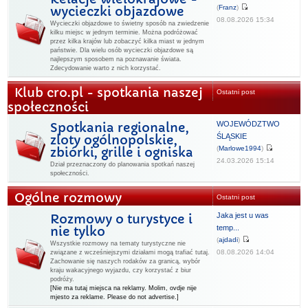
(
Franz
)
wycieczki objazdowe
08.08.2026 15:34
Wycieczki objazdowe to świetny sposób na zwiedzenie
kilku miejsc w jednym terminie. Można podróżować
przez kilka krajów lub zobaczyć kilka miast w jednym
państwie. Dla wielu osób wycieczki objazdowe są
najlepszym sposobem na poznawanie świata.
Zdecydowanie warto z nich korzystać.
Klub cro.pl - spotkania naszej
Ostatni post
społeczności
WOJEWÓDZTWO
Spotkania regionalne,
ŚLĄSKIE
zloty ogólnopolskie,
(
Marlowe1994
)
zbiórki, grille i ogniska
24.03.2026 15:14
Dział przeznaczony do planowania spotkań naszej
społeczności.
Ogólne rozmowy
Ostatni post
Jaka jest u was
Rozmowy o turystyce i
temp...
nie tylko
(
ajdadi
)
Wszystkie rozmowy na tematy turystyczne nie
08.08.2026 14:04
związane z wcześniejszymi działami mogą trafiać tutaj.
Zachowanie się naszych rodaków za granicą, wybór
kraju wakacyjnego wyjazdu, czy korzystać z biur
podróży.
[Nie ma tutaj miejsca na reklamy. Molim, ovdje nije
mjesto za reklame. Please do not advertise.]