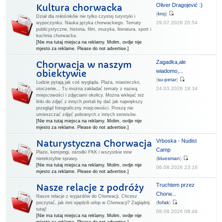
Oliver Dragojević :)
Kultura chorwacka
(
kroj
)
Dział dla miłośników nie tylko czystej turystyki i
29.07.2026 20:54
wypoczynku. Nauka języka chorwackiego. Tematy
publicystyczne, historia, film, muzyka, literatura, sport i
kuchnia chorwacka.
[Nie ma tutaj miejsca na reklamy. Molim, ovdje nije
mjesto za reklame. Please do not advertise.]
Zagadka,ale
Chorwacja w naszym
wiadomo,...
obiektywie
(
su-petar
)
Ludzie pytają jak coś wygląda. Plaża, miasteczko,
24.03.2026 18:34
otoczenie... Tu można zakładać tematy z nazwą
miejscowości i zdjęciami okolicy. Można wklejać też
linki do zdjęć z innych portali by dać jak największy
przegląd fotograficzny miejcowości. Proszę nie
umieszczać zdjęć pobranych z innych serwisów.
[Nie ma tutaj miejsca na reklamy. Molim, ovdje nije
mjesto za reklame. Please do not advertise.]
Vrboska - Nudist
Naturystyczna Chorwacja
Camp
Plaże, kempingi, ośrodki FKK i wszystkie inne
(
bluesman
)
nietekstylne sprawy.
[Nie ma tutaj miejsca na reklamy. Molim, ovdje nije
06.08.2026 23:16
mjesto za reklame. Please do not advertise.]
Truchtem przez
Nasze relacje z podróży
Chorw...
Nasze relacje z wyjazdów do Chorwacji. Chcesz
(
fofak
)
poczytać, jak inni spędzili urlop w Chorwacji? Zaglądnij
tutaj!
08.08.2026 08:46
[Nie ma tutaj miejsca na reklamy. Molim, ovdje nije