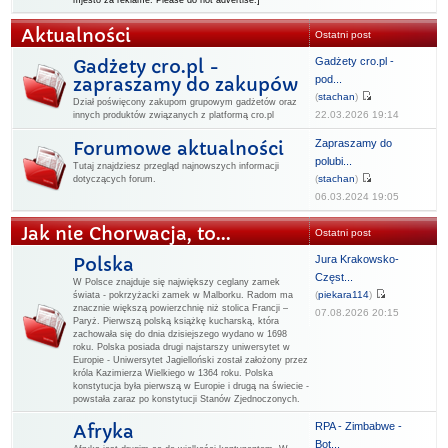
mjesto za reklame. Please do not advertise.]
Aktualności
Ostatni post
Gadżety cro.pl -
Gadżety cro.pl -
pod...
zapraszamy do zakupów
(
stachan
)
Dział poświęcony zakupom grupowym gadżetów oraz
22.03.2026 19:14
innych produktów związanych z platformą cro.pl
Zapraszamy do
Forumowe aktualności
polubi...
Tutaj znajdziesz przegląd najnowszych informacji
(
stachan
)
dotyczących forum.
06.03.2024 19:05
Jak nie Chorwacja, to...
Ostatni post
Jura Krakowsko-
Polska
Częst...
W Polsce znajduje się największy ceglany zamek
(
piekara114
)
świata - pokrzyżacki zamek w Malborku. Radom ma
znacznie większą powierzchnię niż stolica Francji –
07.08.2026 20:15
Paryż. Pierwszą polską książkę kucharską, która
zachowała się do dnia dzisiejszego wydano w 1698
roku. Polska posiada drugi najstarszy uniwersytet w
Europie - Uniwersytet Jagielloński został założony przez
króla Kazimierza Wielkiego w 1364 roku. Polska
konstytucja była pierwszą w Europie i drugą na świecie -
powstała zaraz po konstytucji Stanów Zjednoczonych.
RPA - Zimbabwe -
Afryka
Bot...