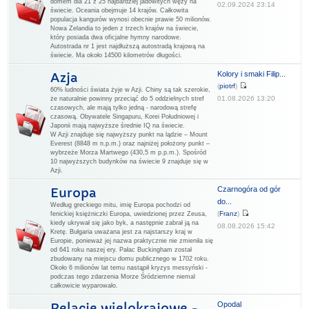
domem dla 21 z 25 najbardziej jadowitych węży na
02.09.2024 23:14
świecie. Oceania obejmuje 14 krajów. Całkowita
populacja kangurów wynosi obecnie prawie 50 milionów.
Nowa Zelandia to jeden z trzech krajów na świecie,
który posiada dwa oficjalne hymny narodowe.
Autostrada nr 1 jest najdłuższą autostradą krajową na
świecie. Ma około 14500 kilometrów długości.
Kolory i smaki Filip...
Azja
(
piotrf
)
60% ludności świata żyje w Azji. Chiny są tak szerokie,
01.08.2026 13:20
że naturalnie powinny przeciąć do 5 oddzielnych stref
czasowych, ale mają tylko jedną - narodową strefę
czasową. Obywatele Singapuru, Korei Południowej i
Japonii mają najwyższe średnie IQ na świecie.
W Azji znajduje się najwyższy punkt na lądzie – Mount
Everest (8848 m n.p.m.) oraz najniżej położony punkt –
wybrzeże Morza Martwego (430,5 m p.p.m.). Spośród
10 najwyższych budynków na świecie 9 znajduje się w
Azji.
Czarnogóra od gór
Europa
do...
Według greckiego mitu, imię Europa pochodzi od
(
Franz
)
fenickiej księżniczki Europa, uwiedzionej przez Zeusa,
kiedy ukrywał się jako byk, a następnie zabrał ją na
08.08.2026 15:42
Kretę. Bułgaria uważana jest za najstarszy kraj w
Europie, ponieważ jej nazwa praktycznie nie zmieniła się
od 641 roku naszej ery. Pałac Buckingham został
zbudowany na miejscu domu publicznego w 1702 roku.
Około 6 milionów lat temu nastąpił kryzys messyński -
podczas tego zdarzenia Morze Śródziemne niemal
całkowicie wyparowało.
Opodal
Relacje wielokrajowe -