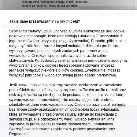
[Nie ma tutaj miejsca na reklamy. Molim, ovdje nije
mjesto za reklame. Please do not advertise.]
Teraz jest 08.08.2026 16:17
Jakie dane przetwarzamy i w jakim celu?
Statystyki
Serwis internetowy Cro.pl Chorwacja Online wykorzystuje pliki cookie i
Cro.pl przegląda
151
użytkowników :: 3 zidentyfikowanych, 0 ukrytych i 148
pokrewne technologie, które umożliwiają i ułatwiają Ci korzystanie z
gości (dane z ostatnich 3 minut)
jego zasobów (np. utrzymują sesję użytkownika). Ponadto, pliki cookie
Najwięcej użytkowników online (
5542
) było 21.04.2026 01:12
mogą być założone i wraz z innymi metodami zbierania preferencji
wykorzystywane przez naszych zaufanych partnerów w celu
Forum Chorwacja Online - Cro.pl
wyświetlenia Ci reklam spersonalizowanych oraz do celów
statystycznych. Korzystając z serwisu wyrażasz jednocześnie zgodę na
Usuń ciasteczka
• Strefa czasowa: UTC + 1 (Polska - czas zimowy) [
DST
]
wykorzystanie plików cookie i treści spersonalizowane, możesz
jednakże wyłączyć niektóre z plików cookies. Ewentualnie, możesz
wyłączyć pliki cookie w opcjach swojej przeglądarki internetowej.
Jeśli masz u nas konto, możemy również przetwarzać wprowadzone
przez Ciebie dane, które zostały zapisane w Twoim profilu (e-mail oraz
nick użytkownika są niezbędne do posiadania konta, pozostałe dane
są wprowadzane dobrowolnie). Nie musisz się jednak martwić,
jakiekolwiek dane wprowadzone przez Ciebie do bazy cro.pl nie będą
bez Twojej zgody przekazane innym podmiotom (poza sytuacjami,
które są wymagane przez prawo) i służą jedynie do korzystania z
[
reklama
] [
kontakt
]
serwisu cro.pl. Nie odsprzedamy więc Twojego e-maila ani innej
Platforma cro.pl© Chorwacja online™ wykorzystuje cookies do prawidłowego działania, te pliki
gromadzą na Twoim komputerze dane ułatwiające korzystanie z serwisu; więcej informacji w
zapisanej w profilu danej żadnemu zewnętrznemu podmiotowi.
polityce prywatności
.
Szczegółowe informacje znajdziesz w
polityce prywatności
oraz
Redakcja platformy cro.pl© Chorwacja online™ nie odpowiada za treści zamieszczone przez
Regulaminie.
użytkowników. Korzystanie z serwisu oznacza akceptację regulaminu. Serwis ma charakter