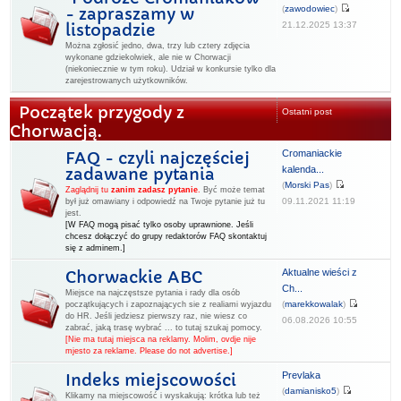
(
zawodowiec
)
- zapraszamy w
21.12.2025 13:37
listopadzie
Można zgłosić jedno, dwa, trzy lub cztery zdjęcia
wykonane gdziekolwiek, ale nie w Chorwacji
(niekoniecznie w tym roku). Udział w konkursie tylko dla
zarejestrowanych użytkowników.
Początek przygody z
Ostatni post
Chorwacją.
Cromaniackie
FAQ - czyli najczęściej
kalenda...
zadawane pytania
(
Morski Pas
)
Zaglądnij tu
zanim zadasz pytanie
.
Być może temat
09.11.2021 11:19
był już omawiany i odpowiedź na Twoje pytanie już tu
jest.
[W FAQ mogą pisać tylko osoby uprawnione. Jeśli
chcesz dołączyć do grupy redaktorów FAQ skontaktuj
się z adminem.]
Aktualne wieści z
Chorwackie ABC
Ch...
Miejsce na najczęstsze pytania i rady dla osób
(
marekkowalak
)
początkujących i zapoznających sie z realiami wyjazdu
do HR. Jeśli jedziesz pierwszy raz, nie wiesz co
06.08.2026 10:55
zabrać, jaką trasę wybrać ... to tutaj szukaj pomocy.
[Nie ma tutaj miejsca na reklamy. Molim, ovdje nije
mjesto za reklame. Please do not advertise.]
Prevlaka
Indeks miejscowości
(
damianisko5
)
Klikamy na miejscowość i wyskakują: krótka lub też