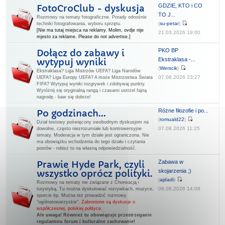
GDZIE, KTO i CO
FotoCroClub - dyskusja
TO J...
Rozmowy na tematy fotograficzne. Porady odnośnie
(
su-petar
)
techniki fotografowania, wyboru sprzętu.
[Nie ma tutaj miejsca na reklamy. Molim, ovdje nije
21.03.2026 19:00
mjesto za reklame. Please do not advertise.]
PKO BP
Dołącz do zabawy i
Ekstraklasa -...
wytypuj wyniki
(
Werscik
)
Ekstraklasa? Liga Mistrzów UEFA? Liga Narodów
07.08.2026 23:27
UEFA? Liga Europy UEFA? A może Mistrzostwa Świata
FIFA? Wytypuj wyniki rozgrywek i zdobywaj punkty.
Wyróżnij się oryginalną rangą i czasami ustrzel fajną
nagrodę - baw się dobrze!
Różne filozofie i po...
Po godzinach...
(
romuald22
)
Dział testowy poświęcony swobodnym dyskusjom na
07.08.2026 11:25
dowolne, często niezrozumiałe lub kontrowersyjne
tematy. Moderacja w tym dziale jest ograniczona. Nie
ma obowiązku wchodzenia do tego działu i czytania
postów - robisz to na własną odpowiedzialność.
Zabawa w
Prawie Hyde Park, czyli
skojarzenia ;)
wszystko oprócz polityki.
(
ajdadi
)
Rozmowy na tematy nie związane z Chorwacją i
08.08.2026 14:08
turystyką. Tu można dyskutować rozrywkach, muzyce,
sporcie itp. Można też prowadzić rozmowy
"ogólnotowarzyskie".
Zabronione są dyskusje o
współczesnej, polskiej polityce.
Ale uwaga! Również tu obowiązuje przestrzeganie
regulaminu forum i kulturalne zachowanie!