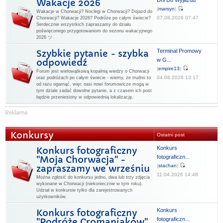
Dni Do Wyjazdu
Wakacje 2026
(
marsyn
)
Wakacje w Chorwacji? Noclegi w Chorwacji? Dojazd do
07.08.2026 07:47
Chorwacji? Wakacje 2026? Podróże po całym świecie?
Serdecznie wszystkich zapraszamy do działu
poświęconego przygotowaniom do sezonu wakacyjnego
2026 ツ
Terminal Promowy
Szybkie pytanie - szybka
w G...
odpowiedź
(
empire13
)
Forum jest wielowątkową kopalnią wiedzy o Chorwacji
04.08.2026 13:17
oraz podróżach po całym świecie - wiemy, że trudno to
od razu ogarnąć, więc nasi nowi forumowicze mogą w
tym dziale zadać dowolne pytanie, a z czasem ich post
będzie przeniesiony w odpowiednią lokalizację.
Konkursy
Ostatni post
Konkurs
Konkurs fotograficzny
fotograficzn...
"Moja Chorwacja" -
(
stachan
)
zapraszamy we wrześniu
11.04.2026 14:48
Można zgłosić do konkursu jedno, dwa lub trzy zdjęcia
wykonane w Chorwacji (niekoniecznie w tym roku).
Udział w konkursie tylko dla zarejestrowanych
użytkowników.
Konkurs
Konkurs fotograficzny
fotograficzn...
"Podróże Cromaniaków"