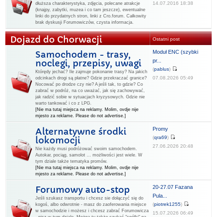
14.07.2016 18:38
dłuższa charakterystyka, zdjęcia, polecane atrakcje
(knajpy, zabytki, muzea i co tam jeszcze), ewentualne
linki do przydatnych stron, linki z Cro.forum. Całkowity
brak dyskusji Forumowiczów, czysta informacja.
Dojazd do Chorwacji
Ostatni post
Moduł ENC (szybki
Samochodem - trasy,
pr...
noclegi, przepisy, uwagi
(
pablus
)
Którędy jechać? Ile zajmuje pokonanie trasy? Na jakich
07.08.2026 05:49
odcinkach drogi są płatne? Gdzie przekraczać granice?
Nocować po drodze czy nie? A jeśli tak, to gdzie? Co
zabrać w podróż, na co uważać, jak się zachowywać,
jak radzić sobie w sytuacjach kryzysowych. Gdzie nie
warto tankować i co z LPG.
[Nie ma tutaj miejsca na reklamy. Molim, ovdje nije
mjesto za reklame. Please do not advertise.]
Promy
Alternatywne środki
(
qra69
)
lokomocji
27.06.2026 20:48
Nie każdy musi podróżować swoim samochodem.
Autokar, pociąg, samolot ... możliwości jest wiele. W
tym dziale także tematyka promów.
[Nie ma tutaj miejsca na reklamy. Molim, ovdje nije
mjesto za reklame. Please do not advertise.]
20-27.07 Fazana
Forumowy auto-stop
Pula...
Jeśli szukasz transportu i chcesz sie dołączyć się do
(
piotrek1255
)
kogoś, albo odwrotnie - masz do zaoferowania miejsce
w samochodzie i możesz i chcesz zabrać Forumowicza
15.07.2026 06:49