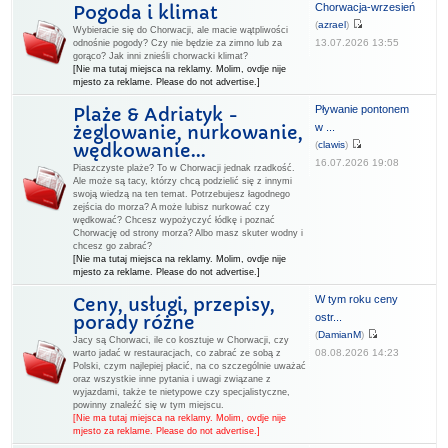
Chorwacja-wrzesień
Pogoda i klimat
(
azrael
)
Wybieracie się do Chorwacji, ale macie wątpliwości
13.07.2026 13:55
odnośnie pogody? Czy nie będzie za zimno lub za
gorąco? Jak inni znieśli chorwacki klimat?
[Nie ma tutaj miejsca na reklamy. Molim, ovdje nije
mjesto za reklame. Please do not advertise.]
Pływanie pontonem
Plaże & Adriatyk -
w ...
żeglowanie, nurkowanie,
(
clawis
)
wędkowanie...
16.07.2026 19:08
Piaszczyste plaże? To w Chorwacji jednak rzadkość.
Ale może są tacy, którzy chcą podzielić się z innymi
swoją wiedzą na ten temat. Potrzebujesz łagodnego
zejścia do morza? A może lubisz nurkować czy
wędkować? Chcesz wypożyczyć łódkę i poznać
Chorwację od strony morza? Albo masz skuter wodny i
chcesz go zabrać?
[Nie ma tutaj miejsca na reklamy. Molim, ovdje nije
mjesto za reklame. Please do not advertise.]
W tym roku ceny
Ceny, usługi, przepisy,
ostr...
porady różne
(
DamianM
)
Jacy są Chorwaci, ile co kosztuje w Chorwacji, czy
08.08.2026 14:23
warto jadać w restauracjach, co zabrać ze sobą z
Polski, czym najlepiej płacić, na co szczególnie uważać
oraz wszystkie inne pytania i uwagi związane z
wyjazdami, także te nietypowe czy specjalistyczne,
powinny znaleźć się w tym miejscu.
[Nie ma tutaj miejsca na reklamy. Molim, ovdje nije
mjesto za reklame. Please do not advertise.]