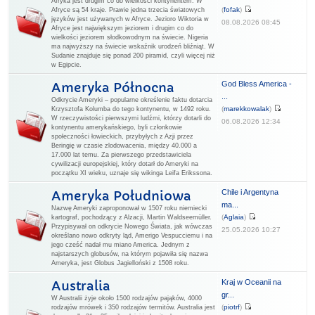
Afryka jest drugim co do wielkości kontynentem. W
(
fofak
)
Afryce są 54 kraje. Prawie jedna trzecia światowych
języków jest używanych w Afryce. Jezioro Wiktoria w
08.08.2026 08:45
Afryce jest największym jeziorem i drugim co do
wielkości jeziorem słodkowodnym na świecie. Nigeria
ma najwyższy na świecie wskaźnik urodzeń bliźniąt. W
Sudanie znajduje się ponad 200 piramid, czyli więcej niż
w Egipcie.
God Bless America -
Ameryka Północna
...
Odkrycie Ameryki – popularne określenie faktu dotarcia
(
marekkowalak
)
Krzysztofa Kolumba do tego kontynentu, w 1492 roku.
W rzeczywistości pierwszymi ludźmi, którzy dotarli do
06.08.2026 12:34
kontynentu amerykańskiego, byli członkowie
społeczności łowieckich, przybyłych z Azji przez
Beringię w czasie zlodowacenia, między 40.000 a
17.000 lat temu. Za pierwszego przedstawiciela
cywilizacji europejskiej, który dotarł do Ameryki na
początku XI wieku, uznaje się wikinga Leifa Erikssona.
Chile i Argentyna
Ameryka Południowa
ma...
Nazwę Ameryki zaproponował w 1507 roku niemiecki
(
Aglaia
)
kartograf, pochodzący z Alzacji, Martin Waldseemüller.
Przypisywał on odkrycie Nowego Świata, jak wówczas
25.05.2026 10:27
określano nowo odkryty ląd, Amerigo Vespucciemu i na
jego cześć nadał mu miano America. Jednym z
najstarszych globusów, na którym pojawiła się nazwa
Ameryka, jest Globus Jagielloński z 1508 roku.
Kraj w Oceanii na
Australia
gr...
W Australii żyje około 1500 rodzajów pająków, 4000
(
piotrf
)
rodzajów mrówek i 350 rodzajów termitów. Australia jest